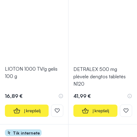
LIOTON 1000 TV/g gelis
DETRALEX 500 mg
100 g
plėvele dengtos tabletės
N120
16,89 €
41,99 €
Į krepšelį
Į krepšelį
Tik internete