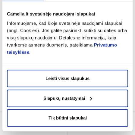
Camelia.lt svetainėje naudojami slapukai
Informuojame, kad šioje svetainėje naudojami slapukai
(angl. Cookies). Jūs galite pasirinkti sutikti su dalies arba
Pigu
visų slapukų naudojimu. Detalesnė informacija, kaip
CANTALIN maisto papildas
TROXEVASIN ACTAVIS
tvarkome asmens duomenis, pateikiama
Privatumo
MICRO, 64 tab.
300 mg kietosios kapsulės
taisyklėse
.
N100
(4)
Įvertinimas 5.0 iš 5
14,79 €
Leisti visus slapukus
18,87 €
% PAPILDOMA NUOLAIDA
Į krepšelį
Į krepšelį
Slapukų nustatymai
Tik būtini slapukai