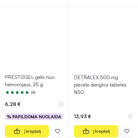
PRESTOGEL gelis nuo
DETRALEX 500 mg
hemorojaus, 25 g
plėvele dengtos tabletės
N30
(6)
Įvertinimas 4.8 iš 5
6,28 €
13,93 €
% PAPILDOMA NUOLAIDA
Į krepšelį
Į krepšelį