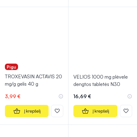
Pigu
TROXEVASIN ACTAVIS 20
VELIOS 1000 mg plėvele
mg/g gelis 40 g
dengtos tabletės N30
3,99 €
16,69 €
Į krepšelį
Į krepšelį