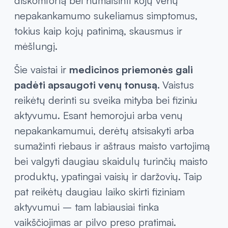
Nereceptiniai vaistai hemorojui
ir
venoms
gali sumažinti hemorojaus keliamą
diskomfortą bei numalšinti kojų venų
nepakankamumo sukeliamus simptomus,
tokius kaip kojų patinimą, skausmus ir
mėšlungį.
Šie vaistai ir
medicinos priemonės gali
padėti apsaugoti venų tonusą.
Vaistus
reikėtų derinti su sveika mityba bei fiziniu
aktyvumu. Esant hemorojui arba venų
nepakankamumui, derėtų atsisakyti arba
sumažinti riebaus ir aštraus maisto vartojimą
bei valgyti daugiau skaidulų turinčių maisto