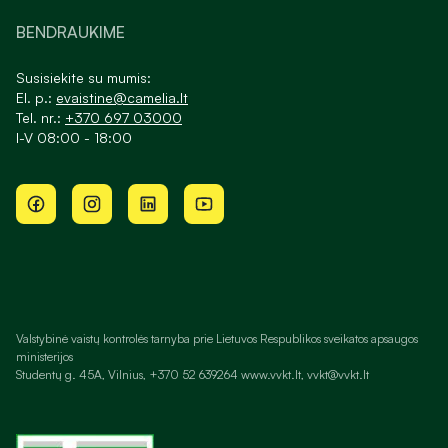
BENDRAUKIME
Susisiekite su mumis:
El. p.:
evaistine@camelia.lt
Tel. nr.:
+370 697 03000
I-V 08:00 - 18:00
Valstybinė vaistų kontrolės tarnyba prie Lietuvos Respublikos sveikatos apsaugos
ministerijos
Studentų g. 45A, Vilnius, +370 52 639264 www.vvkt.lt, vvkt@vvkt.lt