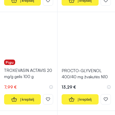
Į krepšelį
Į krepšelį
Pigu
TROXEVASIN ACTAVIS 20
PROCTO-GLYVENOL
mg/g gelis 100 g
400/40 mg žvakutės N10
7,99 €
13,29 €
Į krepšelį
Į krepšelį