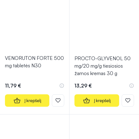
VENORUTON FORTE 500
PROCTO-GLYVENOL 50
mg tabletės N30
mg/20 mg/g tiesiosios
žarnos kremas 30 g
11,79 €
13,29 €
Į krepšelį
Į krepšelį