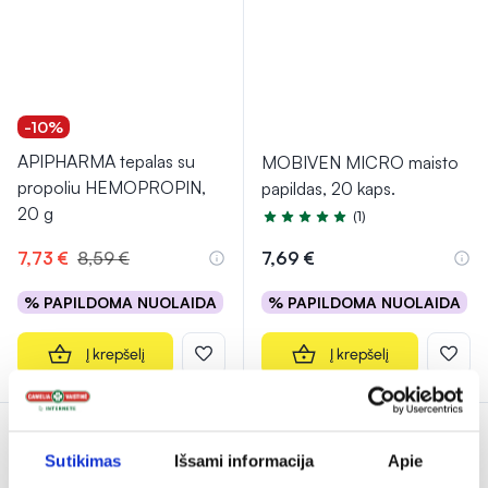
-10%
APIPHARMA tepalas su
MOBIVEN MICRO maisto
propoliu HEMOPROPIN,
papildas, 20 kaps.
20 g
(1)
Įvertinimas 5.0 iš 5
7,73 €
8,59 €
7,69 €
% PAPILDOMA NUOLAIDA
% PAPILDOMA NUOLAIDA
Į krepšelį
Į krepšelį
Sutikimas
Išsami informacija
Apie