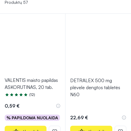
Nereceptiniai vaistai gali sukelti šalutinius poveikius, tokius
Produktų 57
kaip pykinimas, vėmimas ar galvos skausmai. Tokiu atveju
reikėtų nutraukti vartojimą ir kreiptis į gydytoją. Jei simptomai
negerėja arba blogėja, būtina kreiptis į gydytoją.
VALENTIS maisto papildas
DETRALEX 500 mg
ASKORUTINAS, 20 tab.
plėvele dengtos tabletės
N60
(12)
Įvertinimas 4.9 iš 5
0,59 €
22,69 €
% PAPILDOMA NUOLAIDA