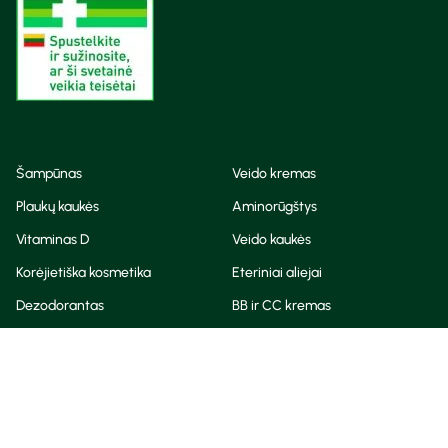
Šampūnas
Veido kremas
Plaukų kaukės
Aminorūgštys
Vitaminas D
Veido kaukės
Korėjietiška kosmetika
Eteriniai aliejai
Dezodorantas
BB ir CC kremas
Visos teisės saugomos
Privatumo taisyklės
Slapukų politika
© Camelia 2026