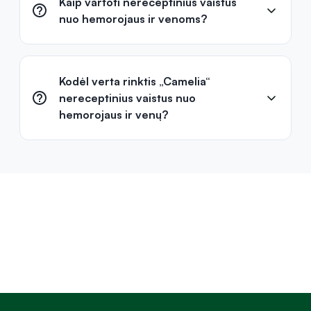
Ar hemorojus praeina savaime?
Kaip vartoti nereceptinius vaistus
nuo hemorojaus ir venoms?
Kodėl verta rinktis „Camelia“
nereceptinius vaistus nuo
hemorojaus ir venų?