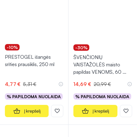
-10%
-30%
PRESTOGEL išangės
ŠVENČIONIŲ
srities prausiklis, 250 ml
VAISTAŽOLĖS maisto
papildas VENOMS, 60
...
4,77 €
5,31 €
14,69 €
20,99 €
% PAPILDOMA NUOLAIDA
% PAPILDOMA NUOLAIDA
Į krepšelį
Į krepšelį