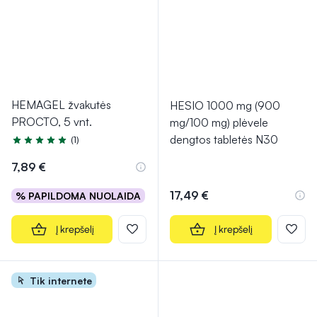
HEMAGEL žvakutės
HESIO 1000 mg (900
PROCTO, 5 vnt.
mg/100 mg) plėvele
dengtos tabletės N30
(1)
Įvertinimas 5.0 iš 5
7,89 €
17,49 €
% PAPILDOMA NUOLAIDA
Į krepšelį
Į krepšelį
Tik internete