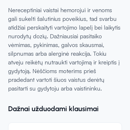
produktų, ypatingai vaisių ir daržovių. Taip
pat reikėtų daugiau laiko skirti fiziniam
aktyvumui – tam labiausiai tinka
vaikščiojimas ar pilvo preso pratimai.
Nereceptiniai vaistai hemorojui ir venoms
gali sukelti šalutinius poveikius, tad svarbu
atidžiai perskaityti vartojimo lapelį bei laikytis
nurodytų dozių. Dažniausiai pasitaiko
vėmimas, pykinimas, galvos skausmai,
silpnumas arba alerginė reakcija. Tokiu
atveju reikėtų nutraukti vartojimą ir kreiptis į
gydytoją. Nėščioms moterims prieš
pradedant vartoti šiuos vaistus derėtų
pasitarti su gydytoju arba vaistininku.