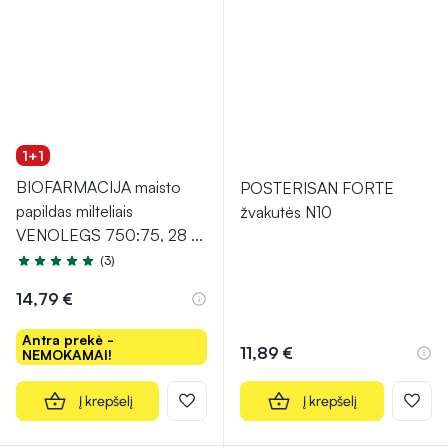
1+1
BIOFARMACIJA maisto
POSTERISAN FORTE
papildas milteliais
žvakutės N10
VENOLEGS 750:75, 28
...
(3)
Įvertinimas 5.0 iš 5
14,79 €
Antra prekė -
11,89 €
NEMOKAMAI!
Į krepšelį
Į krepšelį