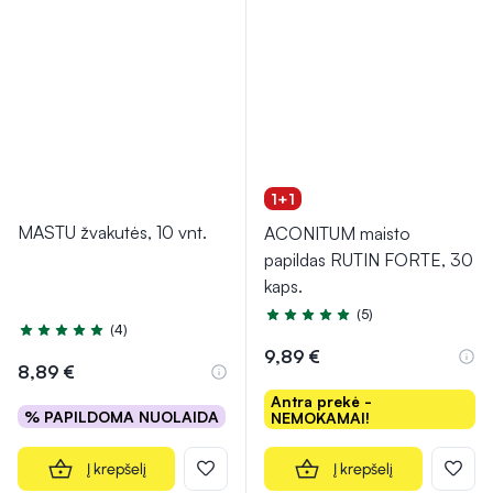
1+1
MASTU žvakutės, 10 vnt.
ACONITUM maisto
papildas RUTIN FORTE, 30
kaps.
(5)
Įvertinimas 5.0 iš 5
(4)
Įvertinimas 4.5 iš 5
9,89 €
8,89 €
Antra prekė -
% PAPILDOMA NUOLAIDA
NEMOKAMAI!
Į krepšelį
Į krepšelį