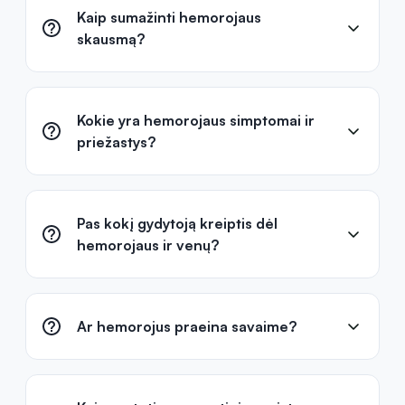
Kaip išvengti ir gydytis nuo
hemorojaus nėštumo metu?
Kaip sumažinti hemorojaus
skausmą?
Kokie yra hemorojaus simptomai ir
priežastys?
Pas kokį gydytoją kreiptis dėl
hemorojaus ir venų?