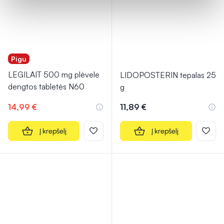
Pigu
LEGILAIT 500 mg plėvele
LIDOPOSTERIN tepalas 25
dengtos tabletės N60
g
14,99 €
11,89 €
Į krepšelį
Į krepšelį