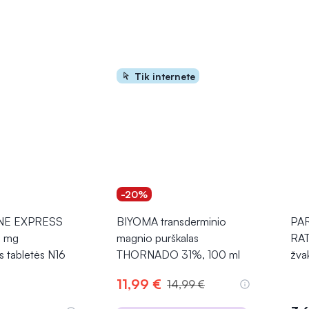
Tik internete
-20%
NE EXPRESS
BIYOMA transderminio
PA
 mg
magnio purškalas
RA
s tabletės N16
THORNADO 31%, 100 ml
žva
11,99 €
14,99 €