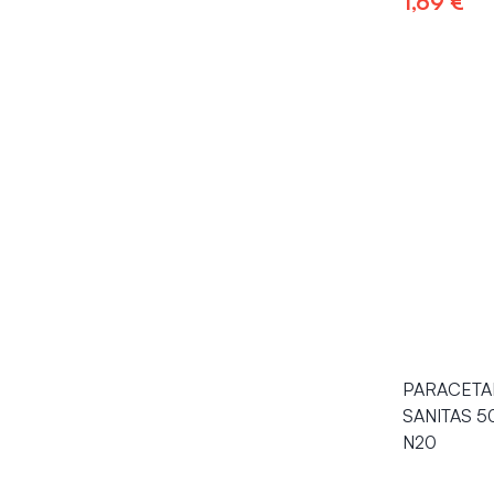
1,69 €
Į kr
PARACETA
SANITAS 50
N20