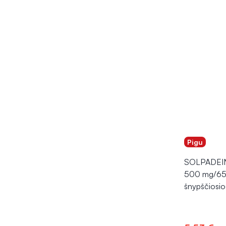
Pigu
SOLPADEI
500 mg/65
šnypščiosio