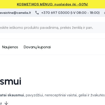
KOSMETIKOS MĖNUO: nuolaidos iki -50%!
evaistine@camelia.lt
+370 697 03000 (I-V 08:00 - 18:00)
Naujienos
Dovanų kuponai
smui
atai skausmui
, pavyzdžiui, nereceptiniai vaistai, geliai ir žvakut
s kaip galvos skausmas, raumenų skausmas, sąnarių diskomfortas
u