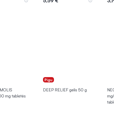
5,59 €
3,1
epšelį
Į krepšelį
Pigu
MOLIS
DEEP RELIEF gelis 50 g
NE
0 mg tabletės
mg
tab