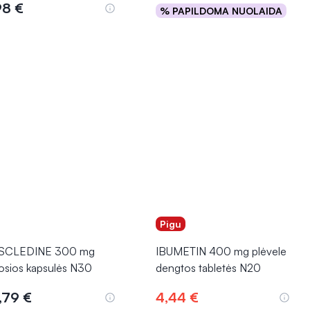
98 €
% PAPILDOMA NUOLAIDA
Į krepšelį
Į krepšelį
Pigu
ASCLEDINE 300 mg
IBUMETIN 400 mg plėvele
tosios kapsulės N30
dengtos tabletės N20
,79 €
4,44 €
Į krepšelį
Į krepšelį