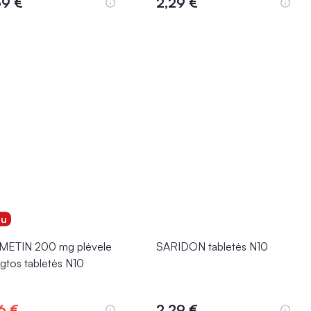
69 €
2,29 €
Į krepšelį
Į krepšelį
gu
METIN 200 mg plėvele
SARIDON tabletės N10
gtos tabletės N10
6 €
2,29 €