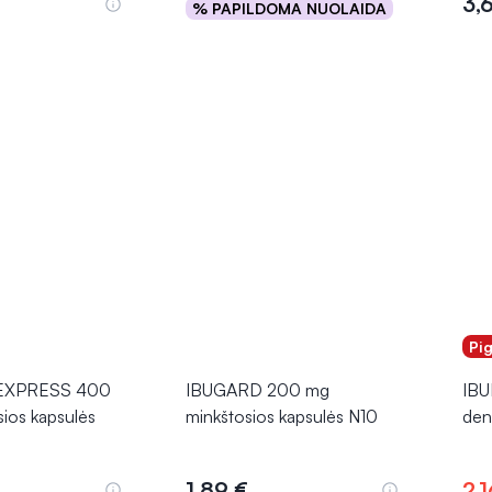
3,
% PAPILDOMA NUOLAIDA
epšelį
Į krepšelį
Pi
EXPRESS 400
IBUGARD 200 mg
IBU
ios kapsulės
minkštosios kapsulės N10
den
1,89 €
2,1