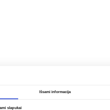
0 mg/ml
DOLMEN 25 mg geriamasis
SO
uspensija 100 ml
tirpalas paketėlyje N10
tir
Išsami informacija
4,09 €
5,
epšelį
Į krepšelį
jami slapukai