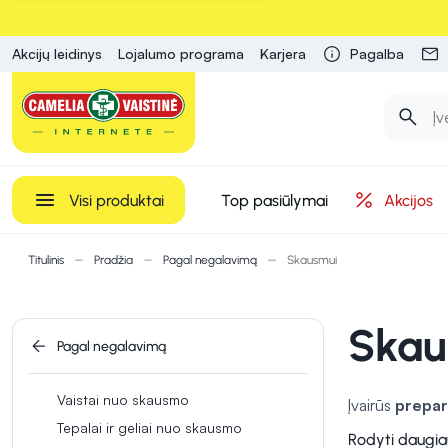
Akcijų leidinys
Lojalumo programa
Karjera
Pagalba
Visi produktai
Top pasiūlymai
Akcijos
Titulinis
Pradžia
Pagal negalavimą
Skausmui
Skau
Pagal negalavimą
Vaistai nuo skausmo
Įvairūs
prepar
Tepalai ir geliai nuo skausmo
tipams, tokiem
Rodyti daugia