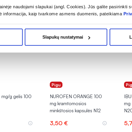
inėje naudojami slapukai (angl. Cookies). Jūs galite pasirinkti su
ė informacija, kaip tvarkome asmens duomenis, pateikiama
Pri
Slapukų nustatymai
L
Pigu
Pi
mg/g gelis 100
NUROFEN ORANGE 100
IB
mg kramtomosios
mg 
minkštosios kapsulės N12
N2
3,50 €
5,
epšelį
Į krepšelį