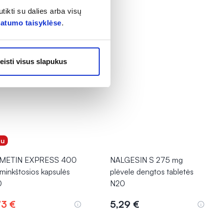
tikti su dalies arba visų
vatumo taisyklėse
.
eisti visus slapukus
gu
UMETIN EXPRESS 400
NALGESIN S 275 mg
minkštosios kapsulės
plėvele dengtos tabletės
0
N20
73 €
5,29 €
Į krepšelį
Į krepšelį