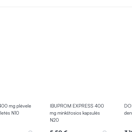
, veikia sumažindamos skausmo signalus organizme. Tepalai ir gelia
s yra patogus pasirinkimas, kai reikalingas greitas poveikis. Šie p
, bet svarbu atidžiai laikytis nurodymų, kad būtų išvengta galimų ša
00 mg plėvele
IBUPROM EXPRESS 400
DOL
letės N10
mg minkštosios kapsulės
den
N20