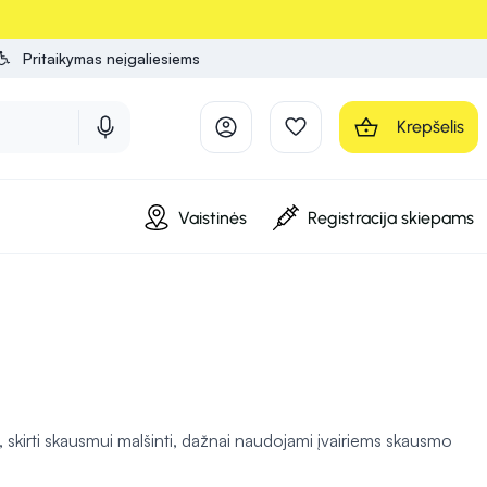
Pritaikymas neįgaliesiems
Krepšelis
Vaistinės
Registracija skiepams
ės, skirti skausmui malšinti, dažnai naudojami įvairiems skausmo
 ar mėšlungis.
Tabletės ir kapsulės
, pavyzdžiui, paracetamolis