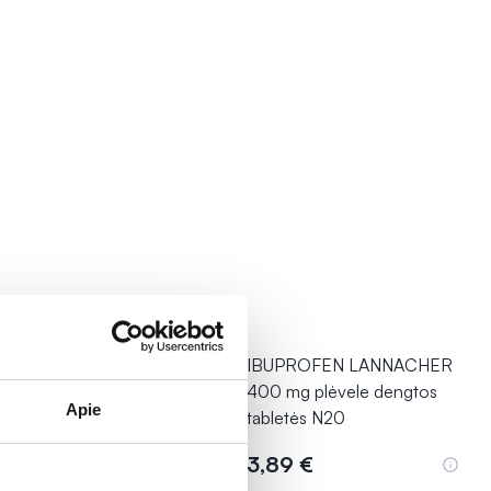
LPADEINE SOLUBLE
IBUPROFEN LANNACHER
pinamosios tabletės N12
400 mg plėvele dengtos
Apie
tabletės N20
79 €
3,89 €
Į krepšelį
Į krepšelį