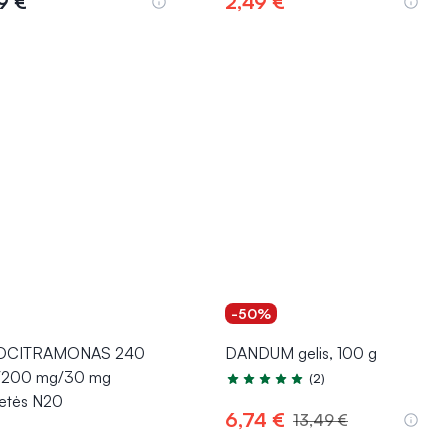
9 €
2,49 €
Į krepšelį
Į krepšelį
-50%
OCITRAMONAS 240
DANDUM gelis, 100 g
/200 mg/30 mg
(2)
Įvertinimas 5.0 iš 5
letės N20
6,74 €
13,49 €