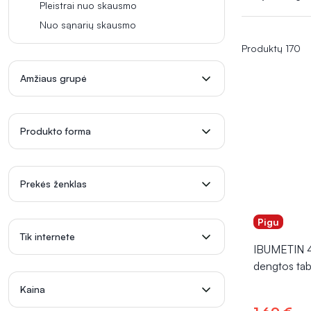
ar ibuprofenas
Pleistrai nuo skausmo
vietos. Žvakutė
Nuo sąnarių skausmo
diskomfortą
Produktų 170
Amžiaus grupė
Produkto forma
Prekės ženklas
Pigu
Tik internete
IBUMETIN 4
dengtos tab
Kaina