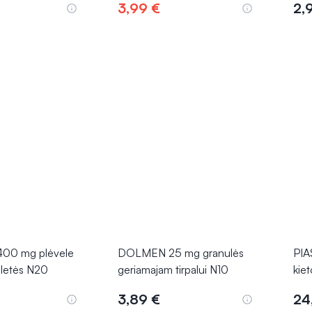
3,99 €
2,
epšelį
Į krepšelį
00 mg plėvele
DOLMEN 25 mg granulės
PI
bletės N20
geriamajam tirpalui N10
kie
3,89 €
24
epšelį
Į krepšelį