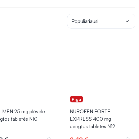
i gali būti naudojami vietiškai, tiesiogiai tepant ant skaudamos
reparatai
gali būti veiksmingi ir greitai palengvinti
lutinių poveikių.
Populiariausi
Pigu
MEN 25 mg plėvele
NUROFEN FORTE
gtos tabletės N10
EXPRESS 400 mg
dengtos tabletės N12