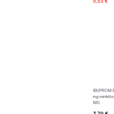
5,53 €
Į kr
IBUPROM 
mg minkštos
N10
3,79 €