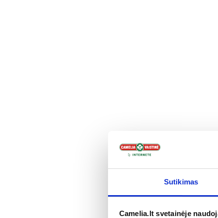
Pigu
IBUSTAR 4
geriamoji s
Sutikimas
6,32 €
Į kr
Camelia.lt svetainėje naudo