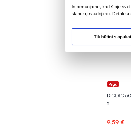
Informuojame, kad šioje sveta
slapukų naudojimu. Detalesn
Tik būtini slapukai
Pigu
DICLAC 50 
g
9,59 €
Į kr