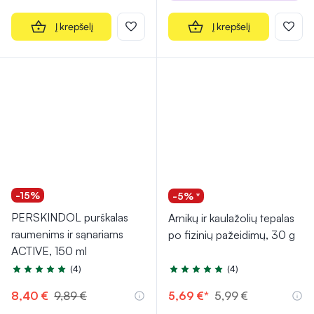
Į krepšelį
Į krepšelį
-15%
-5% *
PERSKINDOL purškalas
Arnikų ir kaulažolių tepalas
raumenims ir sąnariams
po fizinių pažeidimų, 30 g
ACTIVE, 150 ml
(4)
(4)
Įvertinimas 4.8 iš 5
Įvertinimas 5.0 iš 5
8,40 €
9,89 €
5,69 €*
5,99 €