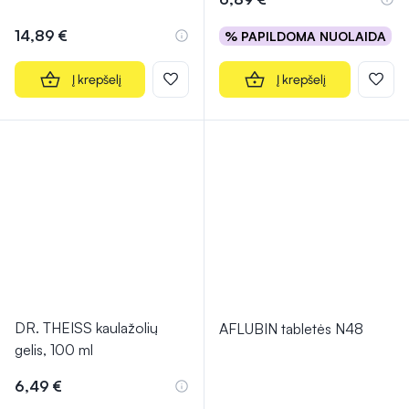
14,89 €
% PAPILDOMA NUOLAIDA
Į krepšelį
Į krepšelį
DR. THEISS kaulažolių
AFLUBIN tabletės N48
gelis, 100 ml
6,49 €