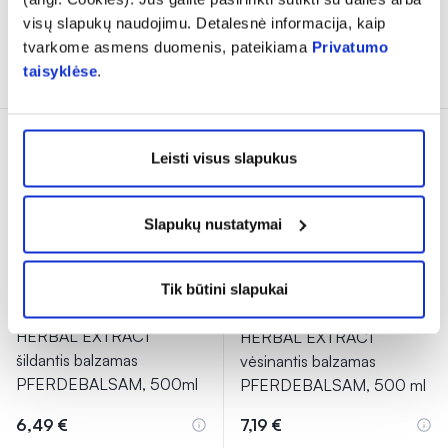
% PAPILDOMA NUOLAIDA
% PAPILDOMA NUOLAIDA
visų slapukų naudojimu. Detalesnė informacija, kaip
tvarkome asmens duomenis, pateikiama
Privatumo
Į krepšelį
Į krepšelį
taisyklėse
.
Leisti visus slapukus
Slapukų nustatymai
Tik būtini slapukai
HERBAL EXTRACT
HERBAL EXTRACT
šildantis balzamas
vėsinantis balzamas
PFERDEBALSAM, 500ml
PFERDEBALSAM, 500 ml
6,49 €
7,19 €