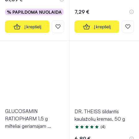
7,29 €
% PAPILDOMA NUOLAIDA
Į krepšelį
Į krepšelį
GLUCOSAMIN
DR. THEISS šildantis
RATIOPHARM 1,5 g
kaulažolių kremas, 50 g
milteliai geriamajam
...
(4)
Įvertinimas 5.0 iš 5
6,89 €