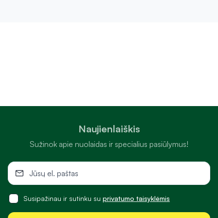
Naujienlaiškis
Sužinok apie nuolaidas ir specialius pasiūlymus!
Susipažinau ir sutinku su
privatumo taisyklėmis