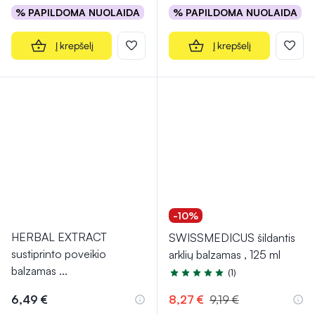
% PAPILDOMA NUOLAIDA
% PAPILDOMA NUOLAIDA
Į krepšelį
Į krepšelį
-10%
HERBAL EXTRACT
SWISSMEDICUS šildantis
sustiprinto poveikio
arklių balzamas , 125 ml
balzamas
...
(1)
Įvertinimas 5.0 iš 5
6,49 €
8,27 €
9,19 €