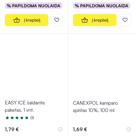
% PAPILDOMA NUOLAIDA
% PAPILDOMA NUOLAIDA
Į krepšelį
Į krepšelį
EASY ICE šaldantis
CANEXPOL kamparo
paketas, 1 vnt.
spiritas 10%, 100 ml
(1)
Įvertinimas 5.0 iš 5
1,79 €
1,69 €