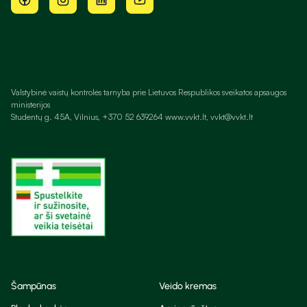
Valstybinė vaistų kontrolės tarnyba prie Lietuvos Respublikos sveikatos apsaugos
ministerijos
Studentų g. 45A, Vilnius, +370 52 639264 www.vvkt.lt, vvkt@vvkt.lt
Šampūnas
Veido kremas