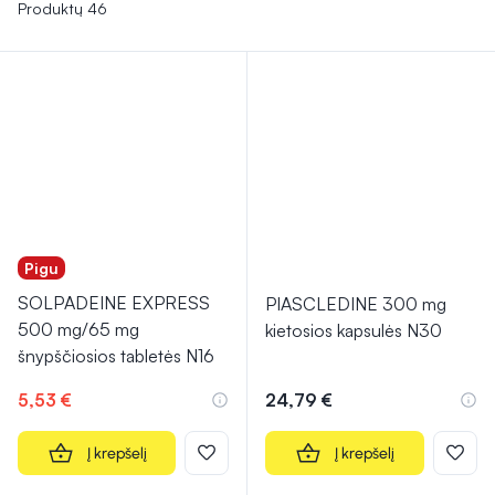
komfortą ir palengvinti kasdienes veiklas.
Produktų 46
Pigu
SOLPADEINE EXPRESS
PIASCLEDINE 300 mg
500 mg/65 mg
kietosios kapsulės N30
šnypščiosios tabletės N16
5,53 €
24,79 €
Į krepšelį
Į krepšelį