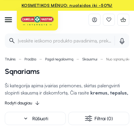
KOSMETIKOS MĖNUO: nuolaidos iki -50%!
Įveskite ieškomo produkto pavadinimą, prekės ženklą ir 
Titulinis
Pradžia
Pagal negalavimą
Skausmui
Nuo sąnarių ska
Sąnariams
Ši kategorija apima įvairias priemones, skirtas palengvinti
slopinti skausmą ir diskomfortą. Čia rasite
kremus, tepalus,
gelius
ir kitus produktus, kurie
gali padėti slopinti
Rodyti daugiau
uždegimą ir skausmą
, skatindami greitesnį gijimą. Pasirinkę
tinkamus produktus, galite pagerinti savo judrumą,
expand_more
Rūšiuoti
Filtrai (0)
nepriklausomai nuo amžiaus ar fizinio aktyvumo lygio.
Kiekvienas produktas yra sukurtas su tikslu užtikrinti