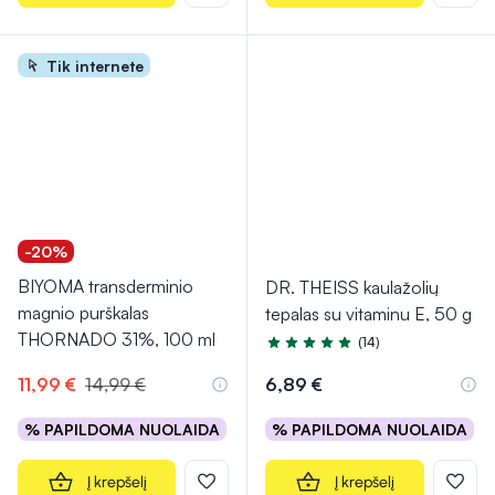
Tik internete
-20%
BIYOMA transderminio
DR. THEISS kaulažolių
magnio purškalas
tepalas su vitaminu E, 50 g
THORNADO 31%, 100 ml
(14)
Įvertinimas 4.9 iš 5
11,99 €
14,99 €
6,89 €
% PAPILDOMA NUOLAIDA
% PAPILDOMA NUOLAIDA
Į krepšelį
Į krepšelį