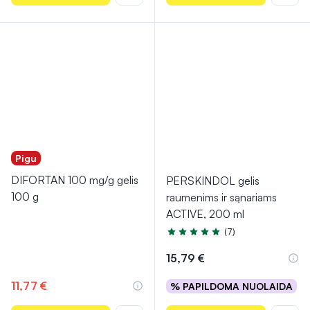
Pigu
DIFORTAN 100 mg/g gelis
PERSKINDOL gelis
100 g
raumenims ir sąnariams
ACTIVE, 200 ml
(7)
Įvertinimas 5.0 iš 5
15,79 €
11,77 €
% PAPILDOMA NUOLAIDA