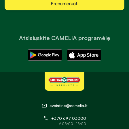
Prenumeruoti
Atsisiųskite CAMELIA programėlę
evaistine@camelia.lt
+370 697 03000
I-V 08:00 - 18:00