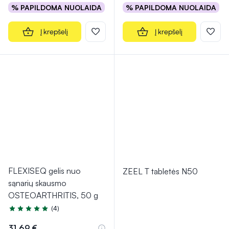
% PAPILDOMA NUOLAIDA
% PAPILDOMA NUOLAIDA
Į krepšelį
Į krepšelį
FLEXISEQ gelis nuo
ZEEL T tabletės N50
sąnarių skausmo
OSTEOARTHRITIS, 50 g
(4)
Įvertinimas 4.8 iš 5
31,69 €