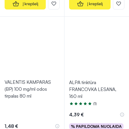
Į krepšelį
Į krepšelį
VALENTIS KAMPARAS
ALPA tinktūra
(BP) 100 mg/ml odos
FRANCOVKA LESANA,
tirpalas 80 ml
160 ml
(1)
Įvertinimas 5.0 iš 5
4,39 €
1,48 €
% PAPILDOMA NUOLAIDA