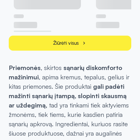
Žiūrėti visus
chevron_right
Priemonės
, skirtos
sąnarių diskomforto
mažinimui
, apima kremus, tepalus, gelius ir
kitas priemones. Šie produktai
gali padėti
mažinti sąnarių įtampą, slopinti skausmą
ar uždegimą,
tad yra tinkami tiek aktyviems
žmonėms, tiek tiems, kurie kasdien patiria
sąnarių apkrovą. Ingredientai, kuriuos rasite
šiuose produktuose, dažnai yra augalinės