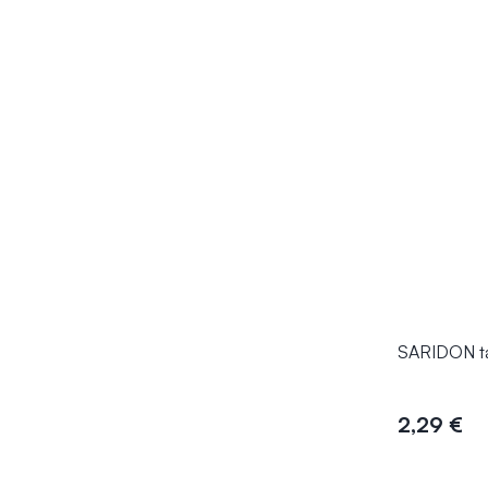
SARIDON ta
2,29 €
Į kr