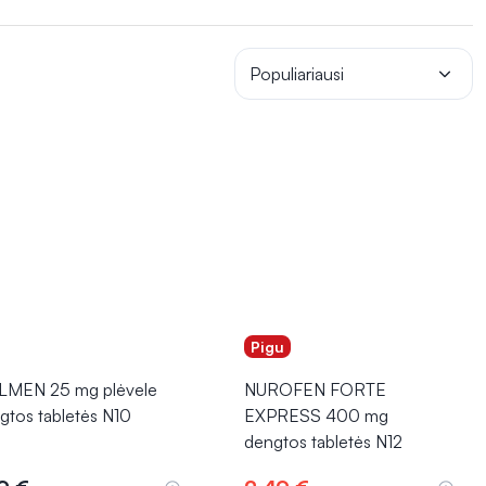
 diskomfortą.
Svarbu laikytis nurodytų dozių ir vartojimo
 valdymas.
Populiariausi
Pigu
MEN 25 mg plėvele
NUROFEN FORTE
gtos tabletės N10
EXPRESS 400 mg
dengtos tabletės N12