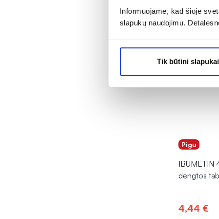
Informuojame, kad šioje sveta
slapukų naudojimu. Detalesn
Tik būtini slapukai
Pigu
IBUMETIN 4
dengtos ta
4,44 €
Į kr