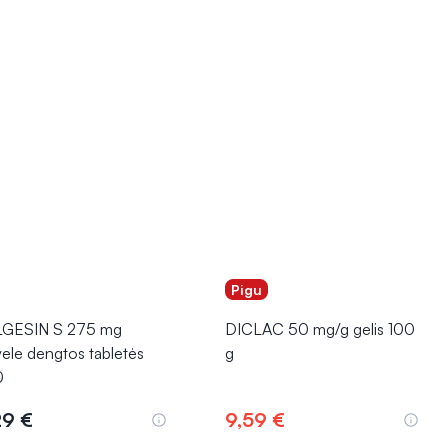
Pigu
GESIN S 275 mg
DICLAC 50 mg/g gelis 100
vele dengtos tabletės
g
0
29 €
9,59 €
Į krepšelį
Į krepšelį