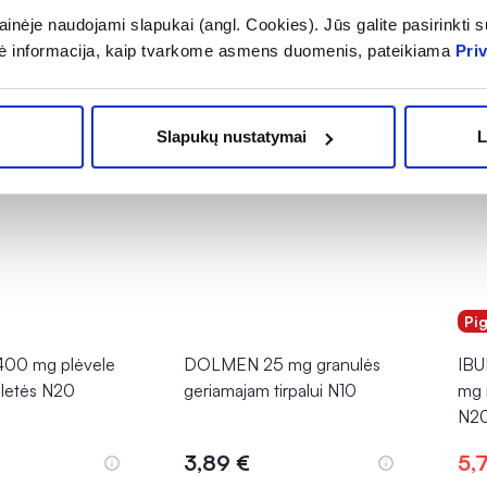
inėje naudojami slapukai (angl. Cookies). Jūs galite pasirinkti su
ė informacija, kaip tvarkome asmens duomenis, pateikiama
Pri
Slapukų nustatymai
L
Pi
00 mg plėvele
DOLMEN 25 mg granulės
IB
bletės N20
geriamajam tirpalui N10
mg 
N2
3,89 €
5,
epšelį
Į krepšelį