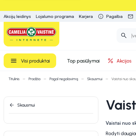
Akcijų leidinys
Lojalumo programa
Karjera
Pagalba
Visi produktai
Top pasiūlymai
Akcijos
Titulinis
Pradžia
Pagal negalavimą
Skausmui
Vaistai nuo sk
Vais
Skausmui
Vaistai nuo 
mėšlungiui. Po
Rodyti daugia