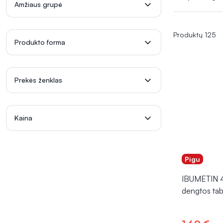
signalus ir gal
Amžiaus grupė
instrukcijų, k
Produktų 125
Produkto forma
Prekės ženklas
Kaina
Pigu
IBUMETIN 4
dengtos tab