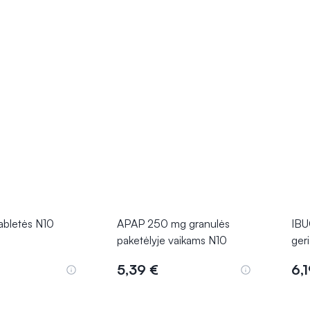
bletės N10
APAP 250 mg granulės
IBU
paketėlyje vaikams N10
ger
5,39 €
6,
epšelį
Į krepšelį