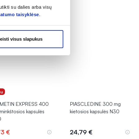
tikti su dalies arba visų
vatumo taisyklėse
.
eisti visus slapukus
gu
UMETIN EXPRESS 400
PIASCLEDINE 300 mg
minkštosios kapsulės
kietosios kapsulės N30
0
73 €
24,79 €
Į krepšelį
Į krepšelį