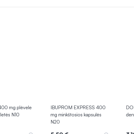
i turėti priešuždegiminių savybių, taip
sumažindami patinimą bei
ad būtų išvengta šalutinių poveikių ir užtikrintas efektyvus skausmo
00 mg plėvele
IBUPROM EXPRESS 400
DOL
letės N10
mg minkštosios kapsulės
den
N20