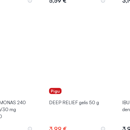
5,59 €
3,1
epšelį
Į krepšelį
Pigu
MONAS 240
DEEP RELIEF gelis 50 g
IBU
/30 mg
den
0
3,99 €
3,