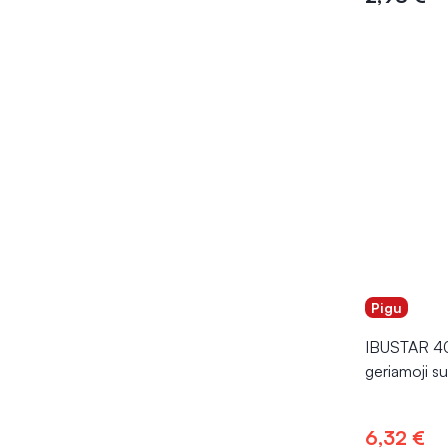
Į kr
Pigu
IBUSTAR 4
geriamoji s
6,32 €