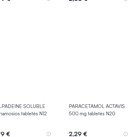
Į krepšelį
Į krepšelį
LPADEINE SOLUBLE
PARACETAMOL ACTAVIS
pinamosios tabletės N12
500 mg tabletės N20
79 €
2,29 €