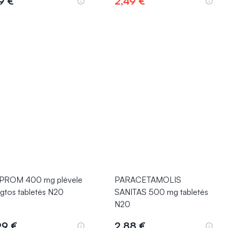
9 €
2,49 €
Į krepšelį
Į krepšelį
PROM 400 mg plėvele
PARACETAMOLIS
gtos tabletės N20
SANITAS 500 mg tabletės
N20
99 €
2,88 €