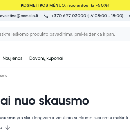
KOSMETIKOS MĖNUO: nuolaidos iki -50%!
evaistine@camelia.lt
+370 697 03000 (I-V 08:00 - 18:00)
Naujienos
Dovanų kuponai
ausmo
tai nuo skausmo
skausmo
yra skirti lengvam ir vidutinio sunkumo skausmui malšint
puliariausios šių vaistų veikliosios medžiagos yra ibuprofenas, pa
u