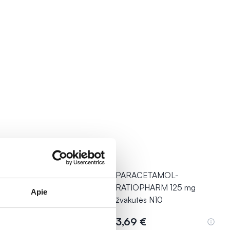
Į krepšelį
Į krepšelį
MEN 25 mg geriamasis
PARACETAMOL-
alas paketėlyje N10
RATIOPHARM 125 mg
Apie
žvakutės N10
09 €
3,69 €
Į krepšelį
Į krepšelį