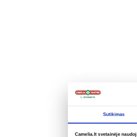
Į kr
Pigu
SOLPADEI
500 mg/65
Sutikimas
šnypščiosio
5,53 €
Camelia.lt svetainėje naudo
Į kr