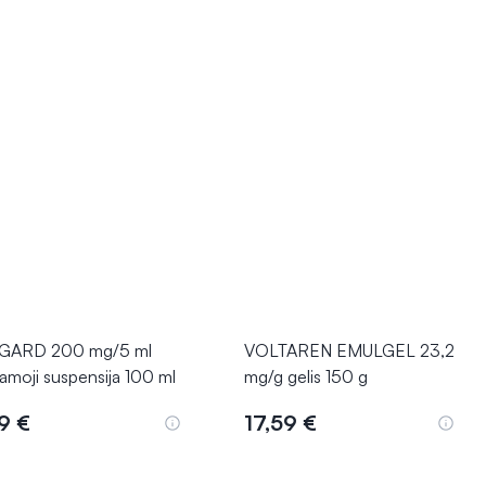
GARD 200 mg/5 ml
VOLTAREN EMULGEL 23,2
iamoji suspensija 100 ml
mg/g gelis 150 g
19 €
17,59 €
Į krepšelį
Į krepšelį