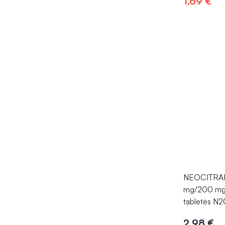
1,69 €
Į kr
NEOCITRA
mg/200 mg
tabletės N2
2,98 €