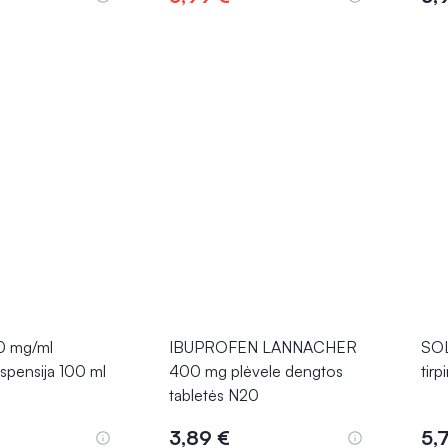
epšelį
Į krepšelį
0 mg/ml
IBUPROFEN LANNACHER
SO
uspensija 100 ml
400 mg plėvele dengtos
tir
tabletės N20
3,89 €
5,