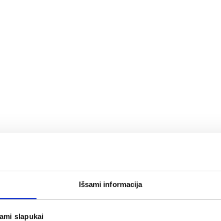
epšelį
Į krepšelį
NE EXPRESS
PARACETAMOL ZENTIVA
DOL
 mg
500 mg tabletės N20
tirp
Išsami informacija
s tabletės N16
2,19 €
4,
jami slapukai
epšelį
Į krepšelį