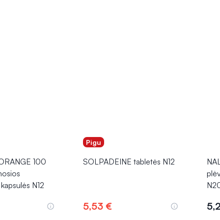
Pigu
ORANGE 100
SOLPADEINE tabletės N12
NAL
osios
plė
 kapsulės N12
N2
5,53 €
5,
epšelį
Į krepšelį