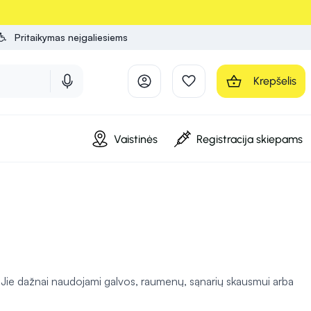
Pritaikymas neįgaliesiems
Krepšelis
Vaistinės
Registracija skiepams
i. Jie dažnai naudojami galvos, raumenų, sąnarių skausmui arba
racetamolis ir naproksenas. Šie preparatai veikia skausmo