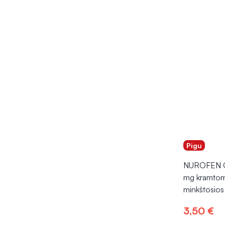
Pigu
NUROFEN 
mg kramtom
minkštosios
3,50 €
Į kr