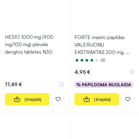
HESIO 1000 mg (900
FORTE maisto papildas
mg/100 mg) plėvele
VALERIJONŲ
dengtos tabletės N30
EKSTRAKTAS 200 mg,
...
(2)
Įvertinimas 4.0 iš 5
4,95 €
17,49 €
% PAPILDOMA NUOLAIDA
Į krepšelį
Į krepšelį