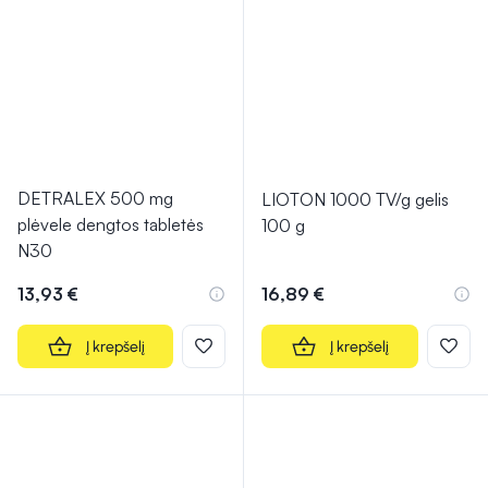
DETRALEX 500 mg
LIOTON 1000 TV/g gelis
plėvele dengtos tabletės
100 g
N30
13,93 €
16,89 €
Į krepšelį
Į krepšelį