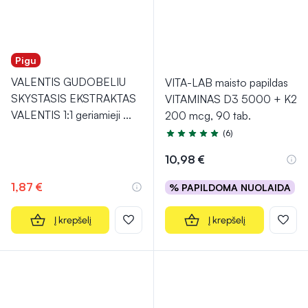
Pigu
VALENTIS GUDOBELIU
VITA-LAB maisto papildas
SKYSTASIS EKSTRAKTAS
VITAMINAS D3 5000 + K2
VALENTIS 1:1 geriamieji
...
200 mcg, 90 tab.
(6)
Įvertinimas 5.0 iš 5
10,98 €
1,87 €
% PAPILDOMA NUOLAIDA
Į krepšelį
Į krepšelį