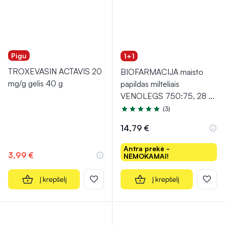
Pigu
1+1
TROXEVASIN ACTAVIS 20
BIOFARMACIJA maisto
mg/g gelis 40 g
papildas milteliais
VENOLEGS 750:75, 28
...
(3)
Įvertinimas 5.0 iš 5
14,79 €
Antra prekė -
3,99 €
NEMOKAMAI!
Į krepšelį
Į krepšelį