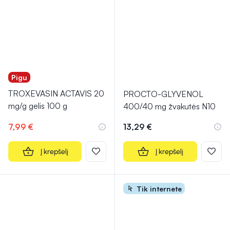
Pigu
TROXEVASIN ACTAVIS 20
PROCTO-GLYVENOL
mg/g gelis 100 g
400/40 mg žvakutės N10
7,99 €
13,29 €
Į krepšelį
Į krepšelį
Tik internete