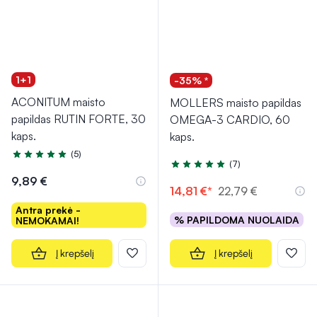
1+1
-35% *
ACONITUM maisto
MOLLERS maisto papildas
papildas RUTIN FORTE, 30
OMEGA-3 CARDIO, 60
kaps.
kaps.
(5)
Įvertinimas 5.0 iš 5
(7)
Įvertinimas 5.0 iš 5
9,89 €
14,81 €*
22,79 €
Antra prekė -
% PAPILDOMA NUOLAIDA
NEMOKAMAI!
Į krepšelį
Į krepšelį