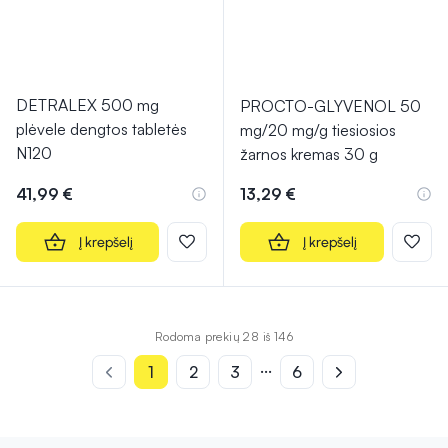
DETRALEX 500 mg
PROCTO-GLYVENOL 50
plėvele dengtos tabletės
mg/20 mg/g tiesiosios
N120
žarnos kremas 30 g
41,99 €
13,29 €
Į krepšelį
Į krepšelį
Rodoma prekių 28 iš 146
...
1
2
3
6