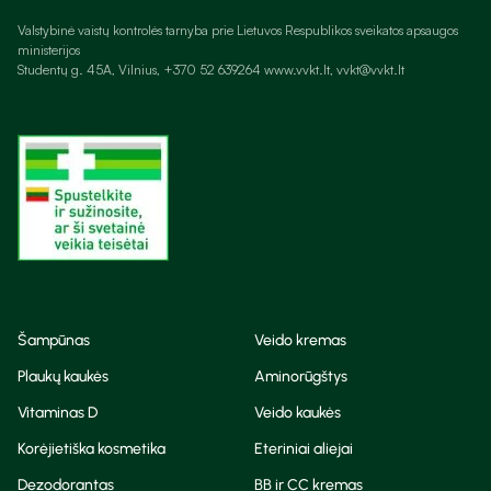
Valstybinė vaistų kontrolės tarnyba prie Lietuvos Respublikos sveikatos apsaugos
ministerijos
Studentų g. 45A, Vilnius, +370 52 639264 www.vvkt.lt, vvkt@vvkt.lt
Šampūnas
Veido kremas
Plaukų kaukės
Aminorūgštys
Vitaminas D
Veido kaukės
Korėjietiška kosmetika
Eteriniai aliejai
Dezodorantas
BB ir CC kremas