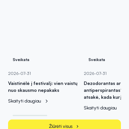
Sveikata
Sveikata
2026-07-31
2026-07-31
Vaistinėlė į festivalį: vien vaistų
Dezodorantas ar
nuo skausmo nepakaks
antiperspirantas? Va
atsakė, kada kurį pas
Skaityti daugiau
Skaityti daugiau
Žiūrėti visus
chevron_right