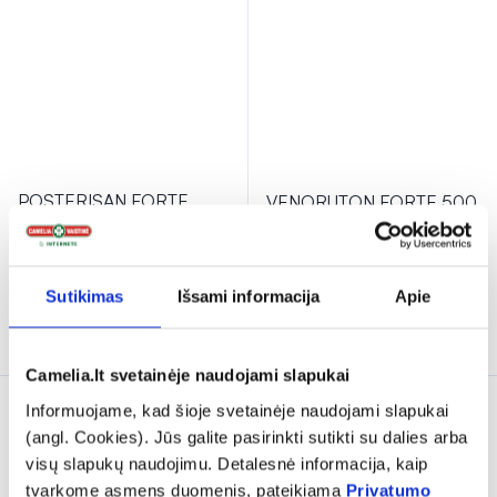
POSTERISAN FORTE
VENORUTON FORTE 500
žvakutės N10
mg tabletės N30
11,89 €
11,79 €
Sutikimas
Išsami informacija
Apie
Į krepšelį
Į krepšelį
Camelia.lt svetainėje naudojami slapukai
Informuojame, kad šioje svetainėje naudojami slapukai
(angl. Cookies). Jūs galite pasirinkti sutikti su dalies arba
visų slapukų naudojimu. Detalesnė informacija, kaip
tvarkome asmens duomenis, pateikiama
Privatumo