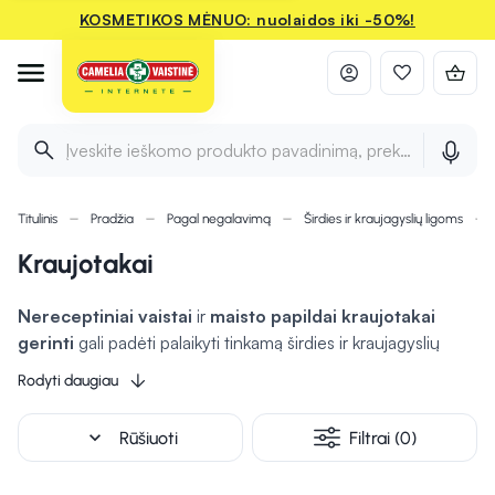
KOSMETIKOS MĖNUO: nuolaidos iki -50%!
Įveskite ieškomo produkto pavadinimą, prekės ženklą ir 
Titulinis
Pradžia
Pagal negalavimą
Širdies ir kraujagyslių ligoms
Kraujotakai
Nereceptiniai vaistai
ir
maisto papildai kraujotakai
gerinti
gali padėti palaikyti tinkamą širdies ir kraujagyslių
sistemos veiklą, stiprinant kraujagysles ir skatinant kraujotaką.
Rodyti daugiau
Tokie preparatai gali būti naudingi tiems, kurie jaučia
nuovargį ar kuriems dažnai šąla galūnės, nes
gali padėti
expand_more
Rūšiuoti
Filtrai (0)
gerinti kraujo tekėjimą į įvairias kūno dalis.
Papilduose
dažnai randami tokie ingredientai, kaip vitaminas C, B grupės