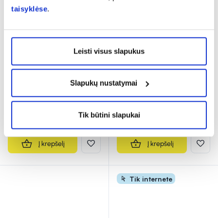
taisyklėse
.
-35% *
Leisti visus slapukus
VELIOS 1000 mg plėvele
ACONITUM maisto
dengtos tabletės N30
papildas MEMORIL
FORTE, 30 kaps.
Slapukų nustatymai
7,73 €*
11,89 €
Tik būtini slapukai
16,69 €
% PAPILDOMA NUOLAIDA
Į krepšelį
Į krepšelį
Tik internete