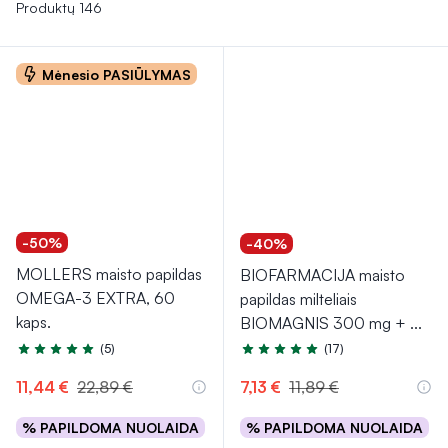
vitaminai, magnis, geležis ir tokios žolelės, kaip ginkmedis,
Produktų 146
kurie skatina kraujotaką ir gali padėti palaikyti sveiką
kraujospūdį.
Mėnesio PASIŪLYMAS
-50%
-40%
MOLLERS maisto papildas
BIOFARMACIJA maisto
OMEGA-3 EXTRA, 60
papildas milteliais
kaps.
BIOMAGNIS 300 mg +
...
(5)
(17)
Įvertinimas 5.0 iš 5
Įvertinimas 4.7 iš 5
11,44 €
22,89 €
7,13 €
11,89 €
% PAPILDOMA NUOLAIDA
% PAPILDOMA NUOLAIDA