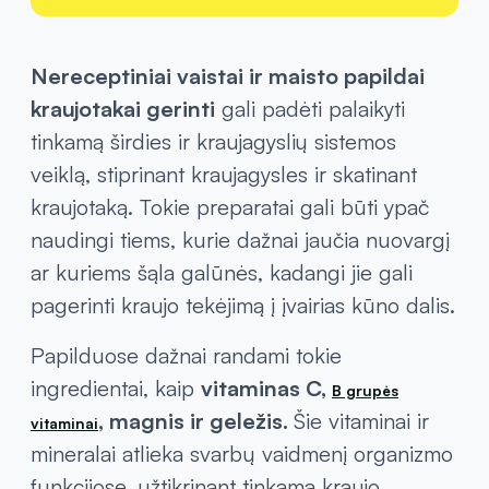
Nereceptiniai vaistai ir maisto papildai
kraujotakai gerinti
gali padėti palaikyti
tinkamą širdies ir kraujagyslių sistemos
veiklą, stiprinant kraujagysles ir skatinant
kraujotaką. Tokie preparatai gali būti ypač
naudingi tiems, kurie dažnai jaučia nuovargį
ar kuriems šąla galūnės, kadangi jie gali
pagerinti kraujo tekėjimą į įvairias kūno dalis.
Papilduose dažnai randami tokie
ingredientai, kaip
vitaminas C,
B grupės
, magnis ir geležis.
Šie vitaminai ir
vitaminai
mineralai atlieka svarbų vaidmenį organizmo
funkcijose, užtikrinant tinkamą kraujo