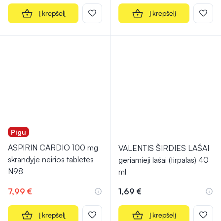
Į krepšelį
Į krepšelį
Pigu
ASPIRIN CARDIO 100 mg
VALENTIS ŠIRDIES LAŠAI
skrandyje neirios tabletės
geriamieji lašai (tirpalas) 40
N98
ml
7,99 €
1,69 €
Į krepšelį
Į krepšelį