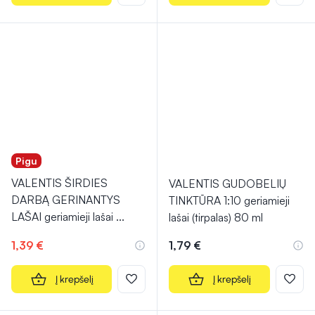
Pigu
VALENTIS ŠIRDIES
VALENTIS GUDOBELIŲ
DARBĄ GERINANTYS
TINKTŪRA 1:10 geriamieji
LAŠAI geriamieji lašai
...
lašai (tirpalas) 80 ml
1,39 €
1,79 €
Į krepšelį
Į krepšelį