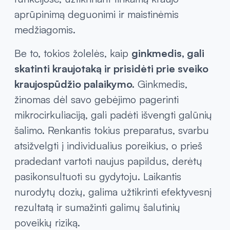
aprūpinimą deguonimi ir maistinėmis
medžiagomis.
Be to, tokios žolelės, kaip
ginkmedis, gali
skatinti kraujotaką ir prisidėti prie sveiko
kraujospūdžio palaikymo.
Ginkmedis,
žinomas dėl savo gebėjimo pagerinti
mikrocirkuliaciją, gali padėti išvengti galūnių
šalimo. Renkantis tokius preparatus, svarbu
atsižvelgti į individualius poreikius, o prieš
pradedant vartoti naujus papildus, derėtų
pasikonsultuoti su gydytoju. Laikantis
nurodytų dozių, galima užtikrinti efektyvesnį
rezultatą ir sumažinti galimų šalutinių
poveikių riziką.