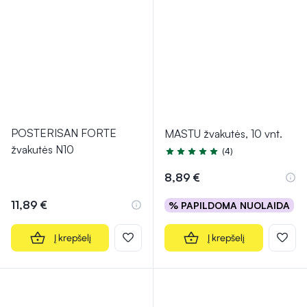
POSTERISAN FORTE
MASTU žvakutės, 10 vnt.
žvakutės N10
(4)
Įvertinimas 4.5 iš 5
8,89 €
11,89 €
% PAPILDOMA NUOLAIDA
Į krepšelį
Į krepšelį