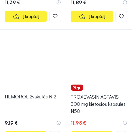
11,39 €
11,89 €
Į krepšelį
Į krepšelį
Pigu
HEMOROL žvakutės N12
TROXEVASIN ACTAVIS
300 mg kietosios kapsulės
N50
9,19 €
11,93 €