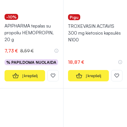
-10%
Pigu
APIPHARMA tepalas su
TROXEVASIN ACTAVIS
propoliu HEMOPROPIN,
300 mg kietosios kapsulės
20 g
N100
7,73 €
8,59 €
18,87 €
% PAPILDOMA NUOLAIDA
Į krepšelį
Į krepšelį