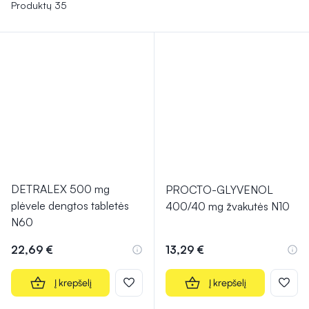
Tinkama žarnyno veikla ir asmens higiena taip pat svarbūs
Produktų 35
veiksniai hemorojaus profilaktikai, galintys padėti išvengti jo
pablogėjimo. Jei simptomai išlieka arba pablogėja, derėtų
pasitarti su gydytoju.
DETRALEX 500 mg
PROCTO-GLYVENOL
plėvele dengtos tabletės
400/40 mg žvakutės N10
N60
22,69 €
13,29 €
Į krepšelį
Į krepšelį