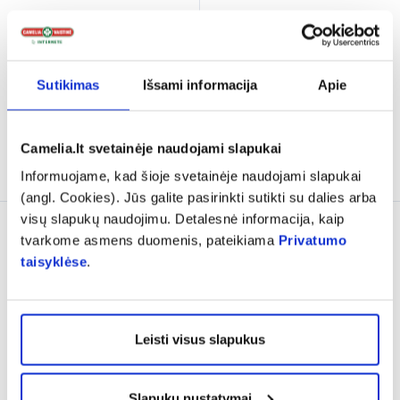
REPAHERB tiesiosios
REPAHERB tiesiosios
žarnos žvakutės, 10 vnt.
žarnos tepalas, 25 g
9,79 €
9,79 €
Sutikimas
Išsami informacija
Apie
% PAPILDOMA NUOLAIDA
% PAPILDOMA NUOLAIDA
Camelia.lt svetainėje naudojami slapukai
Į krepšelį
Į krepšelį
Informuojame, kad šioje svetainėje naudojami slapukai
(angl. Cookies). Jūs galite pasirinkti sutikti su dalies arba
visų slapukų naudojimu. Detalesnė informacija, kaip
tvarkome asmens duomenis, pateikiama
Privatumo
taisyklėse
.
Leisti visus slapukus
Slapukų nustatymai