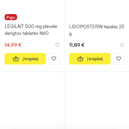
Pigu
LEGILAIT 500 mg plėvele
LIDOPOSTERIN tepalas 25
dengtos tabletės N60
g
14,99 €
11,89 €
Į krepšelį
Į krepšelį