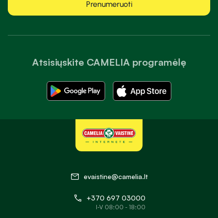
Prenumeruoti
Atsisiųskite CAMELIA programėlę
evaistine@camelia.lt
+370 697 03000
I-V 08:00 - 18:00