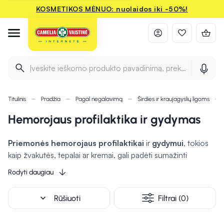
KOSMETIKOS MĖNUO: nuolaidos iki -50%!
Įveskite ieškomo produkto pavadinimą, prekės ženklą ir 
Titulinis
Pradžia
Pagal negalavimą
Širdies ir kraujagyslių ligoms
Hemorojaus profilaktika ir gydymas
Priemonės hemorojaus profilaktikai
ir
gydymui
, tokios
kaip žvakutės, tepalai ar kremai, gali padėti sumažinti
diskomfortą, mažinti tinimą ir skatinti gijimą. Šios priemonės
Rodyti daugiau
įprastai skirtos naudoti vietiškai, kad sumažintų niežėjimą,
skausmą ir dirginimą. Tepalai ar žvakutės, turinčios
expand_more
Rūšiuoti
Filtrai (0)
priešuždegiminių ar raminančių ingredientų,
gali
palengvinti simptomus ir sumažinti diskomfortą.