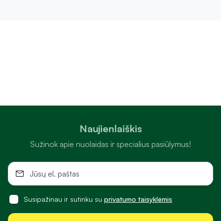
Naujienlaiškis
Sužinok apie nuolaidas ir specialius pasiūlymus!
Susipažinau ir sutinku su
privatumo taisyklėmis