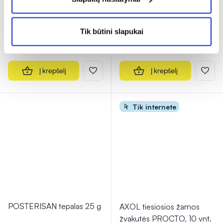
HESIO 500 mg (450
HESIO 500 mg (450
mg/50 mg) plėvele
mg/50 mg) plėvele
dengtos tabletės N60
dengtos tabletės N120
Tik būtini slapukai
17,49 €
32,69 €
Į krepšelį
Į krepšelį
Tik internete
POSTERISAN tepalas 25 g
AXOL tiesiosios žarnos
žvakutės PROCTO, 10 vnt.