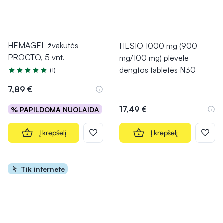
HEMAGEL žvakutės
HESIO 1000 mg (900
PROCTO, 5 vnt.
mg/100 mg) plėvele
dengtos tabletės N30
(1)
Įvertinimas 5.0 iš 5
7,89 €
17,49 €
% PAPILDOMA NUOLAIDA
Į krepšelį
Į krepšelį
Tik internete