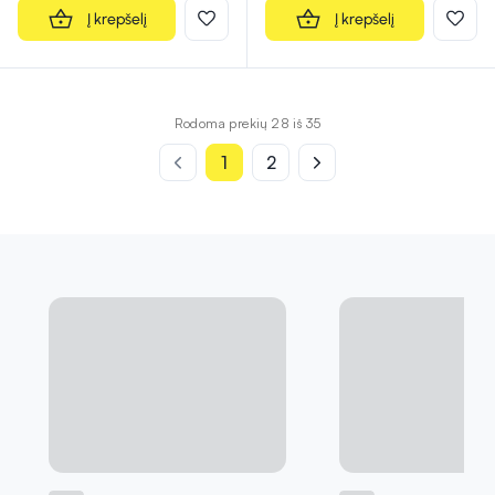
Į krepšelį
Į krepšelį
Rodoma prekių 28 iš 35
1
2