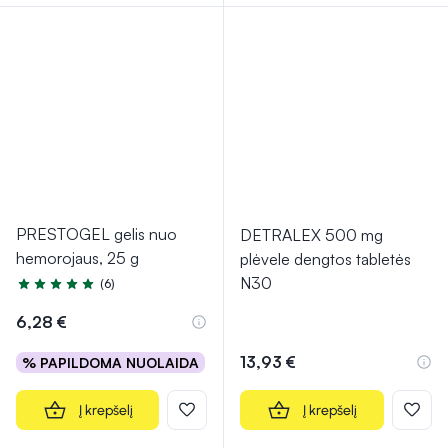
PRESTOGEL gelis nuo
DETRALEX 500 mg
hemorojaus, 25 g
plėvele dengtos tabletės
N30
(6)
Įvertinimas 4.8 iš 5
6,28 €
13,93 €
% PAPILDOMA NUOLAIDA
Į krepšelį
Į krepšelį