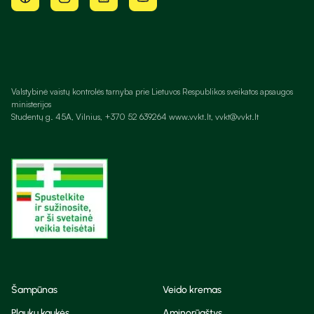
Valstybinė vaistų kontrolės tarnyba prie Lietuvos Respublikos sveikatos apsaugos
ministerijos
Studentų g. 45A, Vilnius, +370 52 639264 www.vvkt.lt, vvkt@vvkt.lt
Šampūnas
Veido kremas
Plaukų kaukės
Aminorūgštys