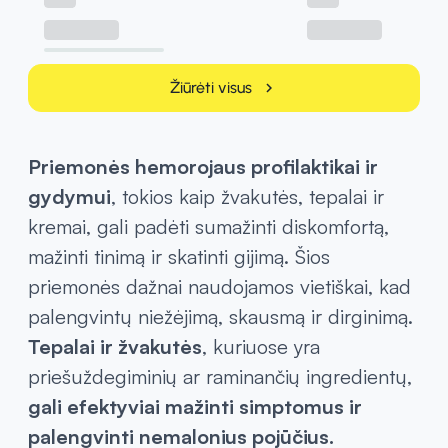
Žiūrėti visus
chevron_right
Priemonės hemorojaus profilaktikai ir
gydymui
, tokios kaip žvakutės, tepalai ir
kremai, gali padėti sumažinti diskomfortą,
mažinti tinimą ir skatinti gijimą. Šios
priemonės dažnai naudojamos vietiškai, kad
palengvintų niežėjimą, skausmą ir dirginimą.
Tepalai ir žvakutės
, kuriuose yra
priešuždegiminių ar raminančių ingredientų,
gali efektyviai mažinti simptomus ir
palengvinti nemalonius pojūčius.