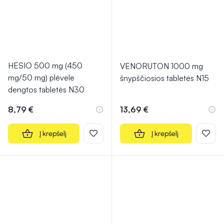
HESIO 500 mg (450
VENORUTON 1000 mg
mg/50 mg) plėvele
šnypščiosios tabletės N15
dengtos tabletės N30
8,79 €
13,69 €
Į krepšelį
Į krepšelį