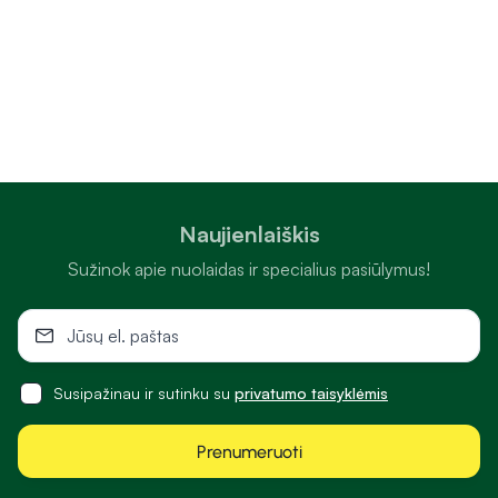
Naujienlaiškis
Sužinok apie nuolaidas ir specialius pasiūlymus!
Susipažinau ir sutinku su
privatumo taisyklėmis
Prenumeruoti