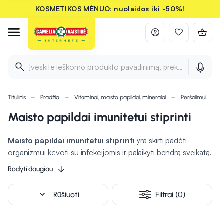
KOSMETIKOS MĖNUO: nuolaidos iki -50%!
Įveskite ieškomo produkto pavadinimą, prekės ženklą ir 
Titulinis
Pradžia
Vitaminai, maisto papildai, mineralai
Peršalimui
Maisto papildai imunitetui stiprinti
Maisto papildai imunitetui stiprinti
yra skirti padėti
organizmui kovoti su infekcijomis ir palaikyti bendrą sveikatą.
Papildai, turintys vitaminų C ir D, yra ypač svarbūs, nes jie
Rodyti daugiau
gali padėti stiprinti imuninę sistemą ir
apsaugoti organizmą
nuo ligų.
Cinkas gali prisidėti prie ląstelių imuninio atsako ir
expand_more
Rūšiuoti
Filtrai (0)
gali padėti palengvinti peršalimo simptomus. Probiotikai
palaiko sveiką žarnyno mikroflorą
, kuri yra