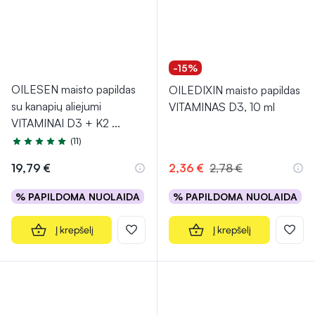
-15%
OILESEN maisto papildas
OILEDIXIN maisto papildas
su kanapių aliejumi
VITAMINAS D3, 10 ml
VITAMINAI D3 + K2
...
(11)
Įvertinimas 5.0 iš 5
19,79 €
2,36 €
2,78 €
% PAPILDOMA NUOLAIDA
% PAPILDOMA NUOLAIDA
Į krepšelį
Į krepšelį