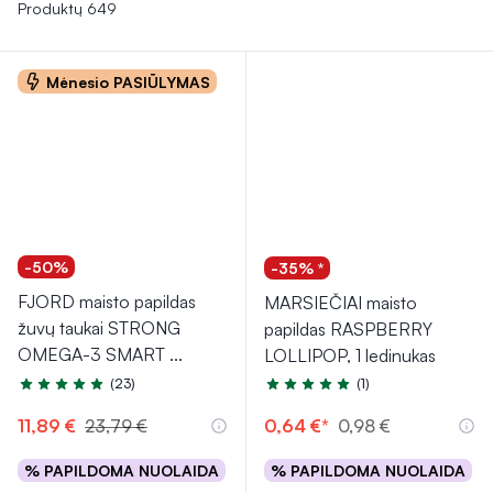
svarbi imuninei apsaugai. Ežiuolė taip pat gali padėti stiprinti
Produktų 649
organizmo atsparumą infekcijoms. Reguliarus šių papildų
vartojimas gali padėti palaikyti sveiką imuninę sistemą ir gerą
Mėnesio PASIŪLYMAS
savijautą.
-50%
-35% *
FJORD maisto papildas
MARSIEČIAI maisto
žuvų taukai STRONG
papildas RASPBERRY
OMEGA-3 SMART
...
LOLLIPOP, 1 ledinukas
(23)
(1)
Įvertinimas 5.0 iš 5
Įvertinimas 5.0 iš 5
11,89 €
23,79 €
0,64 €*
0,98 €
% PAPILDOMA NUOLAIDA
% PAPILDOMA NUOLAIDA