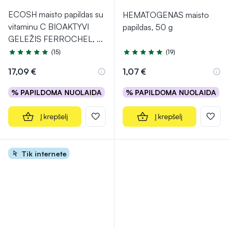
ECOSH maisto papildas su
HEMATOGENAS maisto
vitaminu C BIOAKTYVI
papildas, 50 g
GELEŽIS FERROCHEL,
...
(15)
(19)
Įvertinimas 5.0 iš 5
Įvertinimas 4.7 iš 5
17,09 €
1,07 €
% PAPILDOMA NUOLAIDA
% PAPILDOMA NUOLAIDA
Į krepšelį
Į krepšelį
Tik internete