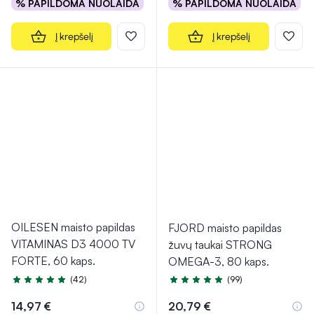
% PAPILDOMA NUOLAIDA
% PAPILDOMA NUOLAIDA
Į krepšelį
Į krepšelį
OILESEN maisto papildas
FJORD maisto papildas
VITAMINAS D3 4000 TV
žuvų taukai STRONG
FORTE, 60 kaps.
OMEGA-3, 80 kaps.
(42)
(99)
Įvertinimas 5.0 iš 5
Įvertinimas 4.9 iš 5
14,97 €
20,79 €