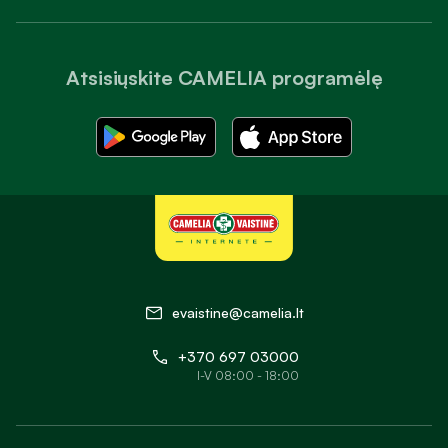
Atsisiųskite CAMELIA programėlę
evaistine@camelia.lt
+370 697 03000
I-V 08:00 - 18:00