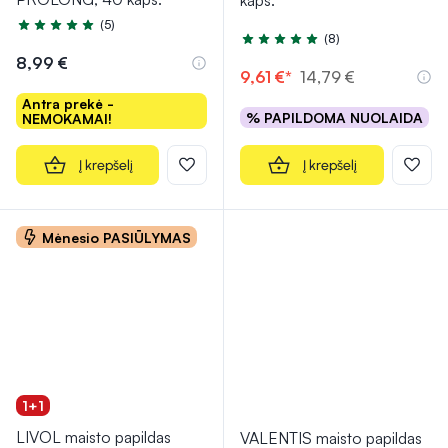
kaps.
(5)
Įvertinimas 5.0 iš 5
(8)
Įvertinimas 5.0 iš 5
8,99 €
9,61 €*
14,79 €
Antra prekė -
% PAPILDOMA NUOLAIDA
NEMOKAMAI!
Į krepšelį
Į krepšelį
Mėnesio PASIŪLYMAS
1+1
LIVOL maisto papildas
VALENTIS maisto papildas