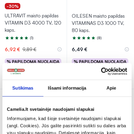
-30%
ULTRAVIT maisto papildas
OILESEN maisto papildas
VITAMIN D3 4000 TV, 120
VITAMINAS D3 1000 TV,
kaps.
80 kaps.
(1)
(8)
Įvertinimas 5.0 iš 5
Įvertinimas 5.0 iš 5
6,92 €
9,89 €
6,49 €
% PAPILDOMA NUOLAIDA
% PAPILDOMA NUOLAIDA
Į krepšelį
Į krepšelį
Sutikimas
Išsami informacija
Apie
Camelia.lt svetainėje naudojami slapukai
Informuojame, kad šioje svetainėje naudojami slapukai
(angl. Cookies). Jūs galite pasirinkti sutikti su dalies arba
visų slapukų naudojimu. Detalesnė informacija, kaip