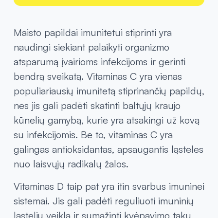
Maisto papildai imunitetui stiprinti yra
naudingi siekiant palaikyti organizmo
atsparumą įvairioms infekcijoms ir gerinti
bendrą sveikatą. Vitaminas C yra vienas
populiariausių imunitetą stiprinančių papildų,
nes jis gali padėti skatinti baltųjų kraujo
kūnelių gamybą, kurie yra atsakingi už kovą
su infekcijomis. Be to, vitaminas C yra
galingas antioksidantas, apsaugantis ląsteles
nuo laisvųjų radikalų žalos.
Vitaminas D taip pat yra itin svarbus imuninei
sistemai. Jis gali padėti reguliuoti imuninių
ląstelių veiklą ir sumažinti kvėpavimo takų