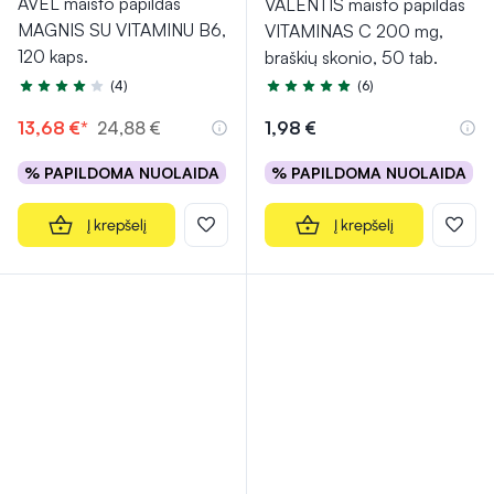
AVEL maisto papildas
VALENTIS maisto papildas
MAGNIS SU VITAMINU B6,
VITAMINAS C 200 mg,
120 kaps.
braškių skonio, 50 tab.
(4)
(6)
Įvertinimas 4.3 iš 5
Įvertinimas 5.0 iš 5
13,68 €*
24,88 €
1,98 €
% PAPILDOMA NUOLAIDA
% PAPILDOMA NUOLAIDA
Į krepšelį
Į krepšelį