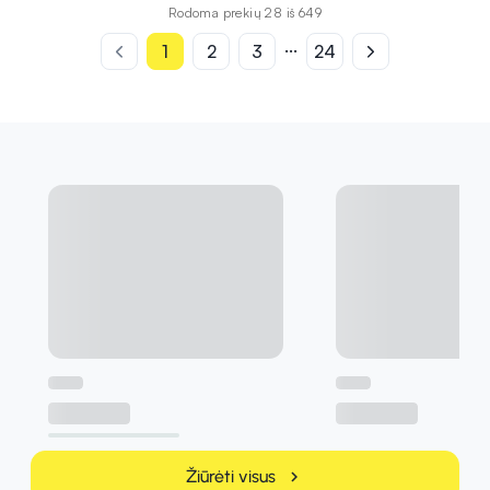
Rodoma prekių 28 iš 649
...
1
2
3
24
Žiūrėti visus
chevron_right