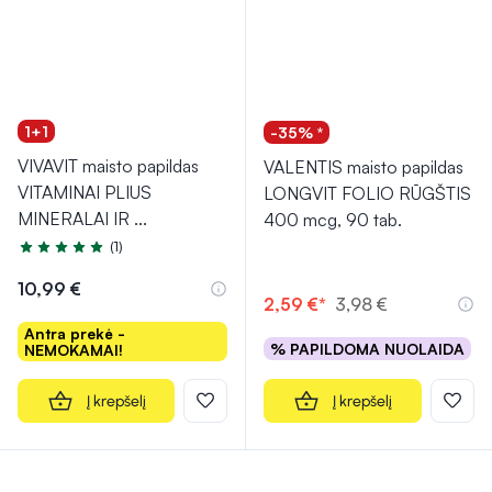
1+1
-35% *
VIVAVIT maisto papildas
VALENTIS maisto papildas
VITAMINAI PLIUS
LONGVIT FOLIO RŪGŠTIS
MINERALAI IR
...
400 mcg, 90 tab.
(1)
Įvertinimas 5.0 iš 5
10,99 €
2,59 €*
3,98 €
Antra prekė -
% PAPILDOMA NUOLAIDA
NEMOKAMAI!
Į krepšelį
Į krepšelį