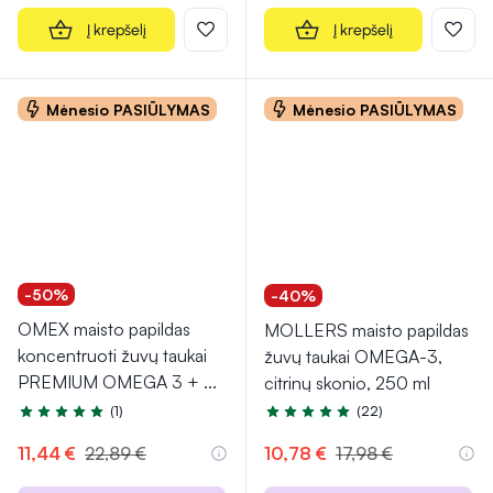
Į krepšelį
Į krepšelį
Mėnesio PASIŪLYMAS
Mėnesio PASIŪLYMAS
-50%
-40%
OMEX maisto papildas
MOLLERS maisto papildas
koncentruoti žuvų taukai
žuvų taukai OMEGA-3,
PREMIUM OMEGA 3 +
...
citrinų skonio, 250 ml
(1)
(22)
Įvertinimas 5.0 iš 5
Įvertinimas 4.8 iš 5
11,44 €
22,89 €
10,78 €
17,98 €