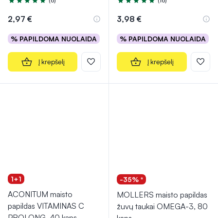
(6)
(16)
Įvertinimas 4.8 iš 5
Įvertinimas 4.9 iš 5
2,97 €
3,98 €
% PAPILDOMA NUOLAIDA
% PAPILDOMA NUOLAIDA
Į krepšelį
Į krepšelį
1+1
-35% *
ACONITUM maisto
MOLLERS maisto papildas
papildas VITAMINAS C
žuvų taukai OMEGA-3, 80
PROLONG, 40 kaps.