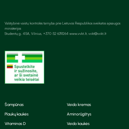
Valstybinė vaistų kontrolės tarnyba prie Lietuvos Respublikos sveikatos apsaugos
ministerijos
Studentų g. 45A, Vilnius, +370 52 639264 www.vvkt.lt, vvkt@vvkt.lt
Šampūnas
Veido kremas
Plaukų kaukės
Aminorūgštys
Vitaminas D
Veido kaukės