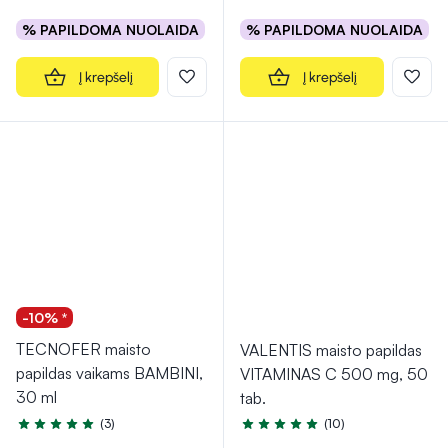
% PAPILDOMA NUOLAIDA
% PAPILDOMA NUOLAIDA
Į krepšelį
Į krepšelį
-10% *
TECNOFER maisto
VALENTIS maisto papildas
papildas vaikams BAMBINI,
VITAMINAS C 500 mg, 50
30 ml
tab.
(3)
(10)
Įvertinimas 4.7 iš 5
Įvertinimas 5.0 iš 5