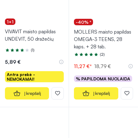
1+1
-40% *
VIVAVIT maisto papildas
MOLLERS maisto papildas
UNDEVIT, 50 dražečių
OMEGA-3 TEENS, 28
kaps. + 28 tab.
(1)
Įvertinimas 4.0 iš 5
(2)
Įvertinimas 5.0 iš 5
5,89 €
11,27 €*
18,79 €
Antra prekė -
% PAPILDOMA NUOLAIDA
NEMOKAMAI!
Į krepšelį
Į krepšelį