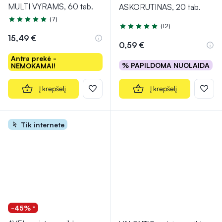
MULTI VYRAMS, 60 tab.
ASKORUTINAS, 20 tab.
(7)
Įvertinimas 4.7 iš 5
(12)
Įvertinimas 4.9 iš 5
15,49 €
0,59 €
Antra prekė -
% PAPILDOMA NUOLAIDA
NEMOKAMAI!
Į krepšelį
Į krepšelį
Tik internete
-45% *