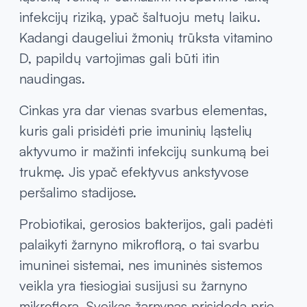
infekcijų riziką, ypač šaltuoju metų laiku.
Kadangi daugeliui žmonių trūksta vitamino
D, papildų vartojimas gali būti itin
naudingas.
Cinkas yra dar vienas svarbus elementas,
kuris gali prisidėti prie imuninių ląstelių
aktyvumo ir mažinti infekcijų sunkumą bei
trukmę. Jis ypač efektyvus ankstyvose
peršalimo stadijose.
Probiotikai, gerosios bakterijos, gali padėti
palaikyti žarnyno mikroflorą, o tai svarbu
imuninei sistemai, nes imuninės sistemos
veikla yra tiesiogiai susijusi su žarnyno
mikroflora. Sveikas žarnynas prisideda prie