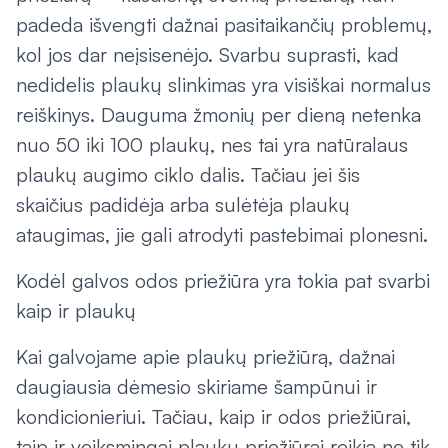
padeda išvengti dažnai pasitaikančių problemų,
kol jos dar neįsisenėjo. Svarbu suprasti, kad
nedidelis plaukų slinkimas yra visiškai normalus
reiškinys. Dauguma žmonių per dieną netenka
nuo 50 iki 100 plaukų, nes tai yra natūralaus
plaukų augimo ciklo dalis. Tačiau jei šis
skaičius padidėja arba sulėtėja plaukų
ataugimas, jie gali atrodyti pastebimai plonesni.
Kodėl galvos odos priežiūra yra tokia pat svarbi
kaip ir plaukų
Kai galvojame apie plaukų priežiūrą, dažnai
daugiausia dėmesio skiriame šampūnui ir
kondicionieriui. Tačiau, kaip ir odos priežiūrai,
taip ir veiksmingai plaukų priežiūrai reikia ne tik