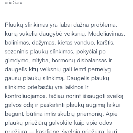
Plaukų slinkimas yra labai dažna problema,
kurią sukelia daugybė veiksnių. Modeliavimas,
balinimas, dažymas, kietas vanduo, karštis,
sezoninis plaukų slinkimas, pokyčiai po
gimdymo, mityba, hormonų disbalansas ir
daugelis kitų veiksnių gali lemti pernelyg
gausų plaukų slinkimą. Daugelis plaukų
slinkimo priežasčių yra laikinos ir
kontroliuojamos, tačiau norint išsaugoti sveiką
galvos odą ir paskatinti plaukų augimą laikui
bėgant, būtina imtis skubių priemonių. Apie
plaukų priežiūrą galvokite kaip apie odos
priežiūrą – kasdienę, švelnią priežiūrą, kuri