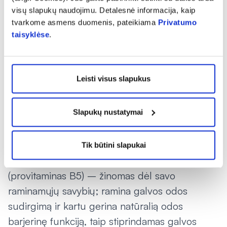
. Losjono sudėtis:
kasdienę plaukų plovimo rutiną
visų slapukų naudojimu. Detalesnė informacija, kaip
biotechnologinė placenta – kompleksas,
tvarkome asmens duomenis, pateikiama
Privatumo
taisyklėse
.
kuriame gausu peptidų, yra L-arginino,
vitamino E ir eukalipto ekstrakto, kurie
sąveikaudami padeda stiprinti plaukų šaknis;
Leisti visus slapukus
dilgėlių ekstraktas – žinomas dėl savo
priešuždegiminių savybių, malšinančių galvos
Slapukų nustatymai
odos sudirgimą ir padedančių sukurti optimalią
aplinką plaukams augti; capiscum annuum
ekstraktas – junginys, stimuliuojantis folikulus
Tik būtini slapukai
ir gerinantis kraujotaką; pantenolis
(provitaminas B5) – žinomas dėl savo
raminamųjų savybių; ramina galvos odos
sudirgimą ir kartu gerina natūralią odos
barjerinę funkciją, taip stiprindamas galvos