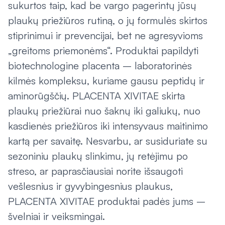
sukurtos taip, kad be vargo pagerintų jūsų
plaukų priežiūros rutiną, o jų formulės skirtos
stiprinimui ir prevencijai, bet ne agresyvioms
„greitoms priemonėms“. Produktai papildyti
biotechnologine placenta – laboratorinės
kilmės kompleksu, kuriame gausu peptidų ir
aminorūgščių. PLACENTA XIVITAE skirta
plaukų priežiūrai nuo šaknų iki galiukų, nuo
kasdienės priežiūros iki intensyvaus maitinimo
kartą per savaitę. Nesvarbu, ar susiduriate su
sezoniniu plaukų slinkimu, jų retėjimu po
streso, ar paprasčiausiai norite išsaugoti
vešlesnius ir gyvybingesnius plaukus,
PLACENTA XIVITAE produktai padės jums –
švelniai ir veiksmingai.