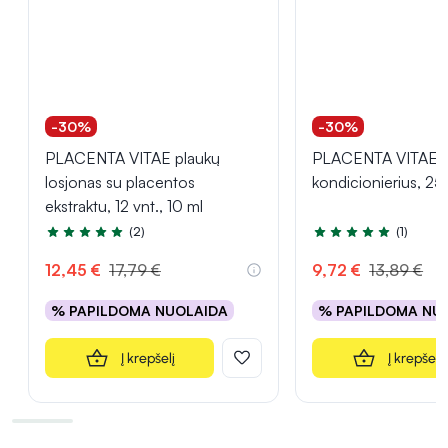
-30%
-30%
PLACENTA VITAE plaukų
PLACENTA VITAE p
losjonas su placentos
kondicionierius, 25
ekstraktu, 12 vnt., 10 ml
(2)
(1)
Įvertinimas 5.0 iš 5
Įvertinimas 5.0 iš 5
12,45 €
17,79 €
9,72 €
13,89 €
% PAPILDOMA NUOLAIDA
% PAPILDOMA NU
Į krepšelį
Į krepšelį