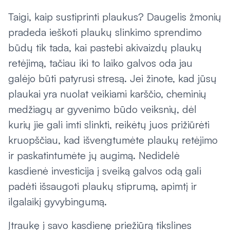
Taigi, kaip sustiprinti plaukus? Daugelis žmonių
pradeda ieškoti plaukų slinkimo sprendimo
būdų tik tada, kai pastebi akivaizdų plaukų
retėjimą, tačiau iki to laiko galvos oda jau
galėjo būti patyrusi stresą. Jei žinote, kad jūsų
plaukai yra nuolat veikiami karščio, cheminių
medžiagų ar gyvenimo būdo veiksnių, dėl
kurių jie gali imti slinkti, reikėtų juos prižiūrėti
kruopščiau, kad išvengtumėte plaukų retėjimo
ir paskatintumėte jų augimą. Nedidelė
kasdienė investicija į sveiką galvos odą gali
padėti išsaugoti plaukų stiprumą, apimtį ir
ilgalaikį gyvybingumą.
Įtraukę į savo kasdienę priežiūrą tikslines