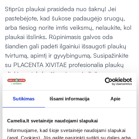
Stiprūs plaukai prasideda nuo šaknų! Jei
pastebėjote, kad šukose padaugėjo sruogų,
arba tiesiog norite imtis veiksmų, nelaukite, kol
plaukai išslinks. Rūpinimasis galvos oda
šiandien gali padėti ilgainiui išsaugoti plaukų
tvirtumą, apimtį ir gyvybingumą. Susipažinkite
su PLACENTA XIVITAE profesionalia plaukų
slinkimą stabdančių priemonių linija –
kruopščiai sukurta, tinkama nuolatiniam
naudojimui visų tipų plaukams, ypač
Sutikimas
Išsami informacija
Apie
pažeidžiamiems ar linkusiems slinkti. Stiprūs
plaukai iš tiesų prasideda nuo šaknų.
Camelia.lt svetainėje naudojami slapukai
PLACENTA XIVITAE bestseleris –
plaukų slinkimo
Informuojame, kad šioje svetainėje naudojami slapukai
prevencijos losjonai ampulėse – yra puikus žingsnis papildant
(angl. Cookies). Jūs galite pasirinkti sutikti su dalies arba