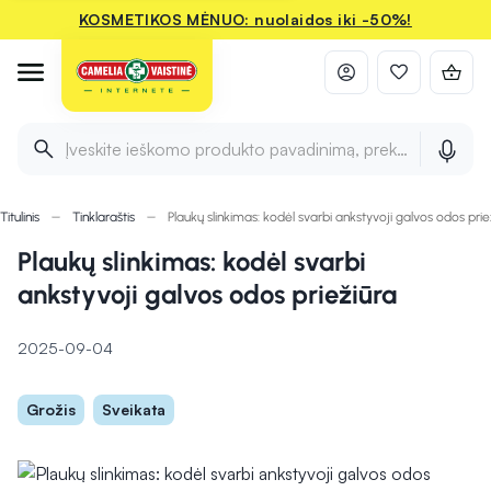
KOSMETIKOS MĖNUO: nuolaidos iki -50%!
Įveskite ieškomo produkto pavadinimą, prekės ženklą ir 
Titulinis
Tinklaraštis
Plaukų slinkimas: kodėl svarbi ankstyvoji galvos odos prie
Plaukų slinkimas: kodėl svarbi
ankstyvoji galvos odos priežiūra
2025-09-04
Grožis
Sveikata