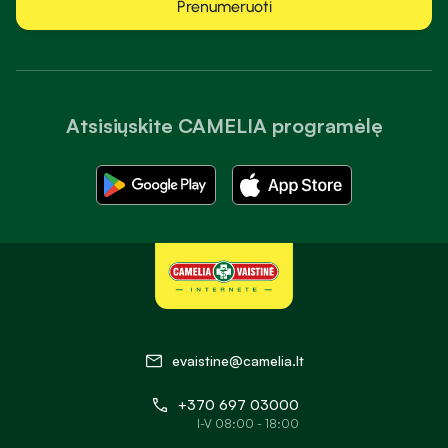
Prenumeruoti
Atsisiųskite CAMELIA programėlę
evaistine@camelia.lt
+370 697 03000
I-V 08:00 - 18:00