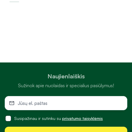
Naujienlaiškis
Sužinok apie nuolaidas ir specialius pasiūlymus!
Susipažinau ir sutinku su
privatumo taisyklėmis