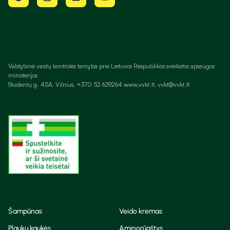
Valstybinė vaistų kontrolės tarnyba prie Lietuvos Respublikos sveikatos apsaugos
ministerijos
Studentų g. 45A, Vilnius, +370 52 639264 www.vvkt.lt, vvkt@vvkt.lt
Šampūnas
Veido kremas
Plaukų kaukės
Aminorūgštys