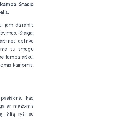
 skamba Stasio
lis.
i jam dairantis
iavimas. Staiga,
aistinės aplinka
jama su smagiu
ybę tampa aišku,
žomis kainomis,
paaiškina, kad
auga ar mažomis
, šiltą ryšį su