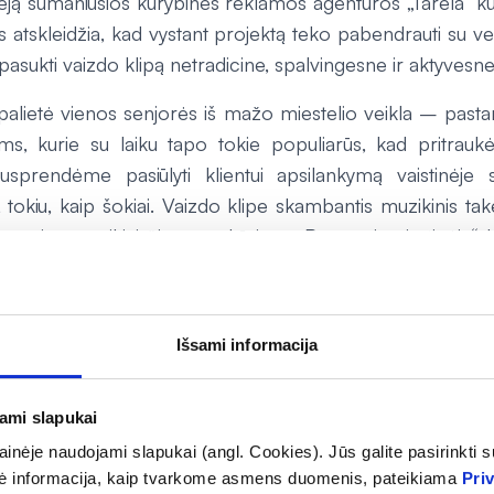
dėją sumaniusios kūrybinės reklamos agentūros „Tarela“ 
s atskleidžia, kad vystant projektą teko pabendrauti su veik
 pasukti vaizdo klipą netradicine, spalvingesne ir aktyvesne
palietė vienos senjorės iš mažo miestelio veikla – pastar
ms, kurie su laiku tapo tokie populiarūs, kad pritraukė 
sprendėme pasiūlyti klientui apsilankymą vaistinėje si
u, tokiu, kaip šokiai. Vaizdo klipe skambantis muzikinis tak
č senjorų, puikiai žinomas kūrinys „Pavasaris gimtinėje“ 
tingas nuolaidas senjorams bei gerą atmosferą „Camelia“
udaitis.
mėnesio reklaminį vaizdo klipą galima išvysti televizo
Išsami informacija
se tinkluose. Kampanijos herojus taip pat galima išvysti 
jami slapukai
play_circle
inėje naudojami slapukai (angl. Cookies). Jūs galite pasirinkti su
ė informacija, kaip tvarkome asmens duomenis, pateikiama
Pri