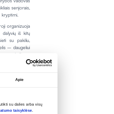
kūrybos vadovas
liais senjorais,
 kryptimi.
oji organizuoja
dalyvių iš kitų
eti su pakiliu,
elis – daugeliui
buvo pritaikytas
 vaistinėse“, –
riaus ekranuose
Apie
lauko reklamoje,
tikti su dalies arba visų
vatumo taisyklėse
.