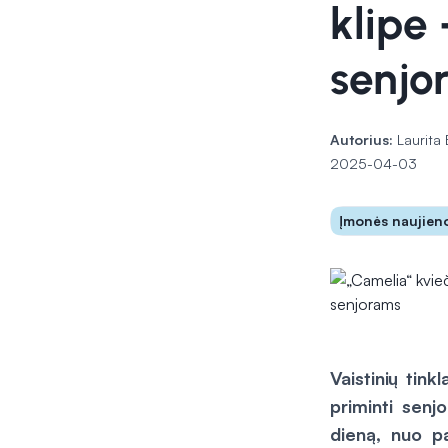
klipe
senjo
Autorius:
Laurita 
2025-04-03
Įmonės naujien
Vaistinių tin
priminti senj
dieną, nuo p