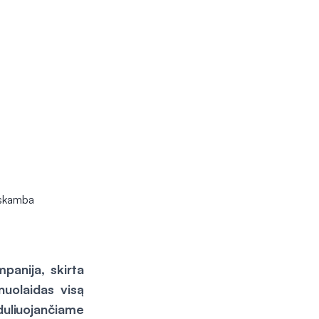
panija, skirta
nuolaidas visą
uliuojančiame