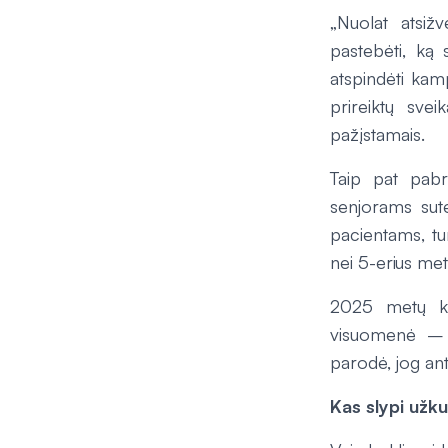
„Nuolat atsiž
pastebėti, ką 
atspindėti kam
prireiktų sve
pažįstamais.
Taip pat pabr
senjorams sutei
pacientams, tu
nei 5-erius me
2025 metų kov
visuomenė – „
parodė, jog ant
Kas slypi užku