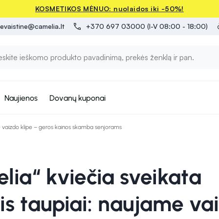
KOSMETIKOS MĖNUO: nuolaidos iki -50%!
evaistine@camelia.lt
+370 697 03000 (I-V 08:00 - 18:00)
Naujienos
Dovanų kuponai
me vaizdo klipe – geros kainos skamba senjorams
lia“ kviečia sveikata
tis taupiai: naujame va