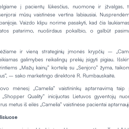
velgiame į pacientų lūkesčius, nuomonę ir įžvalgas,
senjorai mūsų vaistinėse vertina labiausiai. Nusprendėm
panijoje. Vaizdo klipu norime pasakyti, kad čia laukiamas
ikatos patarimo, nuoširdaus pokalbio, o galbūt pasima
ėžiame ir vieną strateginių įmonės krypčių – „Camel
kiamas galimybes reikalingų prekių įsigyti pigiau. Išski
rintiems „Mažų kainų“ kortelę su „Senjoro“ žyma, taiko
tus“, – sako marketingo direktorė R. Rumbauskaitė.
o mėnesį „Camelia“ vaistininkų aptarnavimą taip p
Shopper Quality“ inicijuotas Lietuvos gyventojų nu
rus metus iš eilės „Camelia“ vaistinėse pacientai aptarnauj
lisiuose