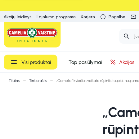
Akcijų leidinys
Lojalumo programa
Karjera
Pagalba
Visi produktai
Top pasiūlymai
Akcijos
Titulinis
Tinklaraštis
„Camelia“ kviečia sveikata rūpintis taupiai: nauja
„Came
rūpin