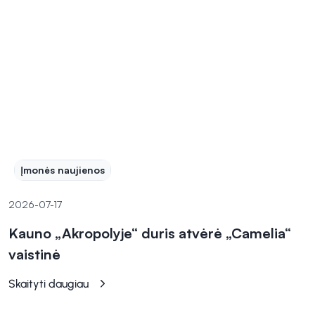
Įmonės naujienos
2026-07-17
Kauno „Akropolyje“ duris atvėrė „Camelia“
vaistinė
Skaityti daugiau