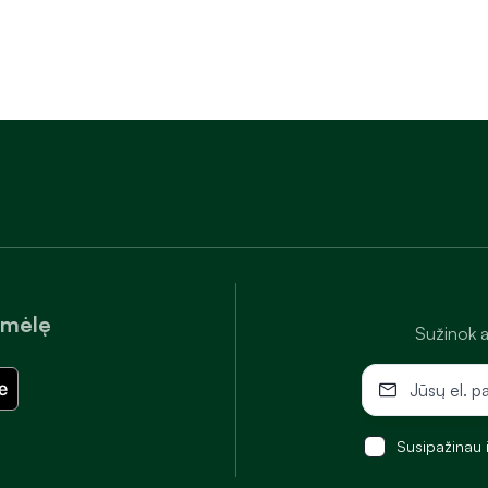
amėlę
Sužinok a
Susipažinau 