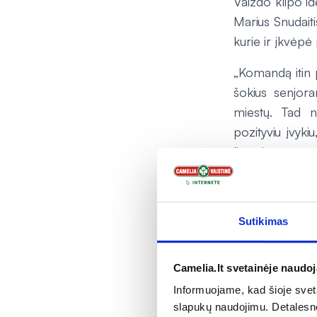
Vaizdo klipo i
Marius Snudaiti
kurie ir įkvėpė
„Komandą itin 
šokius senjora
miestų. Tad nu
pozityviu įvyki
lietuvių, o ypa
sujungiant ypa
paaiškina M. Sn
Nuo balandžio 
Sutikimas
bei socialiniuo
spaudoje.
Camelia.lt svetainėje naudo
Informuojame, kad šioje sveta
slapukų naudojimu. Detalesn