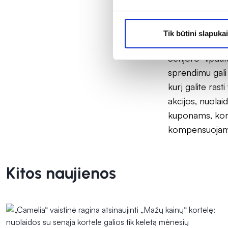
Pasiūlymas galio
„Camelia“ darb
Tik būtini slapukai
prekėms iki -2
Senjoro“ lipdu
sprendimu gali 
kurį galite ras
akcijos, nuola
kuponams, kom
kompensuojamuo
Kitos naujienos