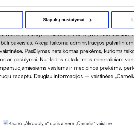
ja kiekvieną dieną (įskaitant savaitgalius), atsižvelgiant į vai
o laiką. Nuolaidos (maisto papildams -30%, vaistams iki 
Slapukų nustatymai
L
5%) taikomos perkant su „Mažų kainų“ kortele, pažymėta
ku. Nuolaidos taikymo laikotarpis UAB „Nemuno vaistinė“ a
būti pakeistas. Akcija taikoma administracijos patvirtintam 
ti vaistinėse. Pasiūlymas netaikomas prekėms, kurioms tai
idos ar pasiūlymai. Nuolaidos netaikomos mineraliniam van
pensuojamiesiems vaistams ir medicinos prekėms, perk
ju receptu. Daugiau informacijos – vaistinėse „Camelia