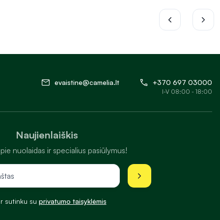
evaistine@camelia.lt
+370 697 03000
I-V 08:00 - 18:00
Naujienlaiškis
pie nuolaidas ir specialius pasiūlymus!
ir sutinku su
privatumo taisyklėmis