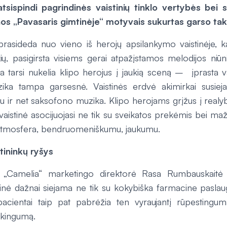
atsispindi pagrindinės vaistinių tinklo vertybės bei
nos „Pavasaris gimtinėje“ motyvais sukurtas garso take
prasideda nuo vieno iš herojų apsilankymo vaistinėje, ka
ių, pasigirsta visiems gerai atpažįstamos melodijos niūn
ja tarsi nukelia klipo herojus į jaukią sceną – įprasta v
zika tampa garsesnė. Vaistinės erdvė akimirkai susie
okiu ir net saksofono muzika. Klipo herojams grįžus į real
vaistinė asocijuojasi ne tik su sveikatos prekėmis bei ma
 atmosfera, bendruomeniškumu, jaukumu.
stininkų ryšys
klo „Camelia“ marketingo direktorė Rasa Rumbauskaitė 
tinė dažnai siejama ne tik su kokybiška farmacine pasl
cientai taip pat pabrėžia ten vyraujantį rūpestingumą
sakingumą.