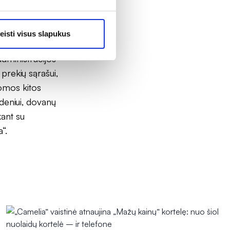
stinių
-20%, kitoms
eisti visus slapukus
 „Camelia
dministracijos
prekių sąrašui,
komos kitos
deniui, dovanų
ant su
“.