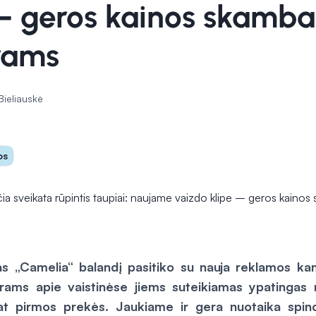
 – geros kainos skamba
rams
Bieliauskė
os
klas „Camelia“ balandį pasitiko su nauja reklamos kam
orams apie vaistinėse jiems suteikiamas ypatingas 
at pirmos prekės. Jaukiame ir gera nuotaika spind