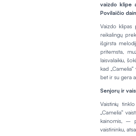
vaizdo klipe 
Povilaičio dai
Vaizdo klipas 
reikalingų prek
išgirsta melodi
pritemsta, mu
laisvalaikiu, š
kad „Camelia“ 
bet ir su gera
Senjorų ir vai
Vaistinių tin
„Camelia“ vais
kainomis, – pa
vaistininku, at