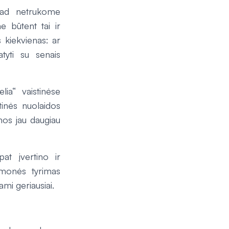
 tad netrukome
e būtent tai ir
 kiekvienas: ar
tyti su senais
ia“ vaistinėse
rtinės nuolaidos
mos jau daugiau
at įvertino ir
omonės tyrimas
ami geriausiai.