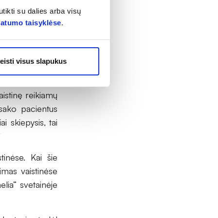
asiskiepyti“, –
tikti su dalies arba visų
alinė direktorė
vatumo taisyklėse
.
ia ir „Camelia“
eisti visus slapukus
ad vis planuoja
pritrūksta ryžto
aistinę reikiamų
 sako pacientus
i skiepysis, tai
“
tinėse. Kai šie
imas vaistinėse
lia“ svetainėje