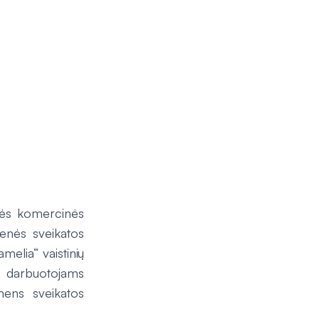
inės komercinės
enės sveikatos
melia“ vaistinių
ir darbuotojams
mens sveikatos