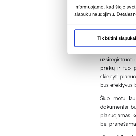
perimsime ir s
Informuojame, kad šioje sveta
sako vaistinių
slapukų naudojimu. Detalesn
Aušra Budrikie
Kad pacientams
Tik būtini slapukai
vaistininkas R
pasiskiepyti nu
užsiregistruoti
prekių ir tuo 
skiepyti planuo
bus efektyvus b
Šiuo metu lauk
dokumentai bus
planuojamas ko
bei pranešama 