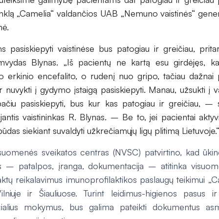
 tinklą „Camelia“ valdančios UAB „Nemuno vaistinės“ gener
nė.
 pasiskiepyti vaistinėse bus patogiau ir greičiau, pritar
imvydas Blynas. „Iš pacientų ne kartą esu girdėjęs, k
o erkinio encefalito, o rudenį nuo gripo, tačiau dažnai 
 ir nuvykti į gydymo įstaigą pasiskiepyti. Manau, užsukti į v
pačiu pasiskiepyti, bus kur kas patogiau ir greičiau, –
jantis vaistininkas R. Blynas. – Be to, jei pacientai aktyvia
ūdas siekiant suvaldyti užkrečiamųjų ligų plitimą Lietuvoje.
isuomenės sveikatos centras (NVSC) patvirtino, kad ūk
os – patalpos, įranga, dokumentacija – atitinka visuom
ktų reikalavimus imunoprofilaktikos paslaugų teikimui „Ca
lniuje ir Šiauliuose. Turint leidimus-higienos pasus 
ecialius mokymus, bus galima pateikti dokumentus as