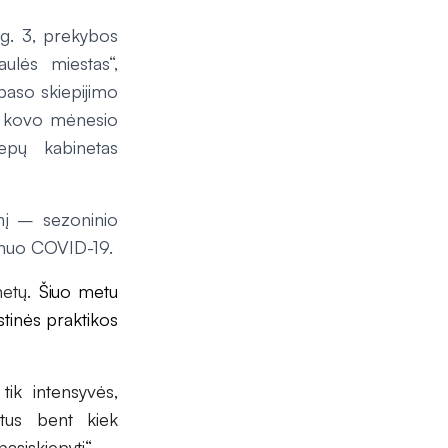
ų g. 3, prekybos
ulės miestas“,
paso skiepijimo
uo kovo mėnesio
epų kabinetas
enį – sezoninio
a nuo COVID-19.
netų.
Šiuo metu
stinės praktikos
ik intensyvės,
utus bent kiek
asiskiepyti“, –