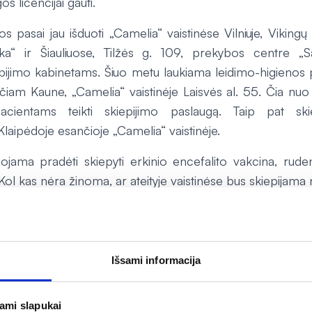
os licencijai gauti.
os pasai jau išduoti „Camelia“ vaistinėse Vilniuje, Viking
ka“ ir Šiauliuose, Tilžės g. 109, prekybos centre „Sa
pijimo kabinetams. Šiuo metu laukiama leidimo-higienos 
nčiam Kaune, „Camelia“ vaistinėje Laisvės al. 55. Čia n
acientams teikti skiepijimo paslaugą. Taip pat ski
laipėdoje esančioje „Camelia“ vaistinėje.
ojama pradėti skiepyti erkinio encefalito vakcina, rud
Kol kas nėra žinoma, ar ateityje vaistinėse bus skiepijam
kis skiepytis vaistinėse,
planuojama įrengti daugiau kabi
s vaistininkų mokymai. Pacientus vakcinuoti galės tik išplė
Išsami informacija
lyje vyksta skiepijimas nuo COVID-19 ir vakcinavimas t
oms krūviai didės, todėl norinčiųjų pasiskiepyti sra
jami slapukai