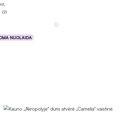
nt.
(2)
5.0 iš 5
OMA NUOLAIDA
Į krepšelį