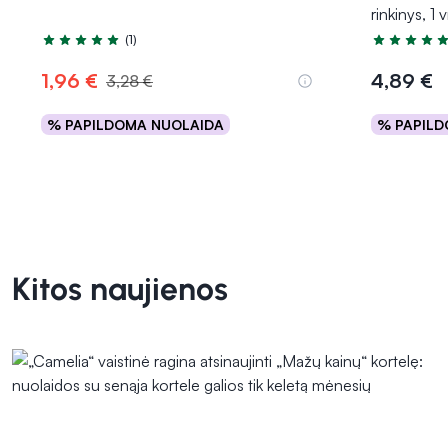
rinkinys, 1 v
(1)
Įvertinimas 5.0 iš 5
Įvertinimas 
1,96 €
4,89 €
3,28 €
% PAPILDOMA NUOLAIDA
% PAPILD
Į krepšelį
Kitos naujienos