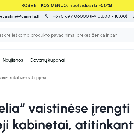
KOSMETIKOS MĖNUO: nuolaidos iki -50%!
evaistine@camelia.lt
+370 697 03000 (I-V 08:00 - 18:00)
Naujienos
Dovanų kuponai
nkantys reikalavimus skiepijimui
lia“ vaistinėse įrengti
ji kabinetai, atitinkan