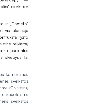
alinė direktorė
ia ir „Camelia“
ad vis planuoja
pritrūksta ryžto
aistinę reikiamų
 sako pacientus
i skiepysis, tai
“
inės komercinės
enės sveikatos
melia“ vaistinių
ir darbuotojams
mens sveikatos