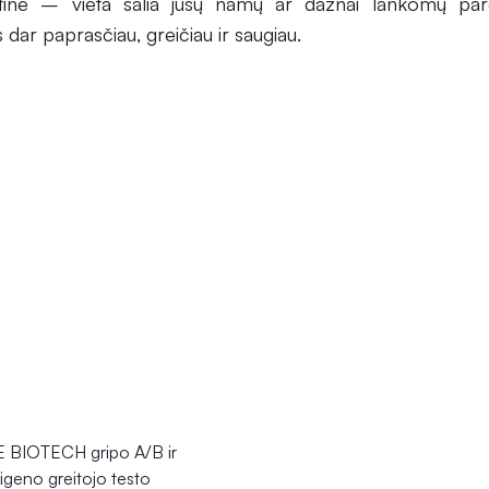
stinė – vieta šalia jūsų namų ar dažnai lankomų pard
s dar paprasčiau, greičiau ir saugiau.
BIOTECH gripo A/B ir
geno greitojo testo