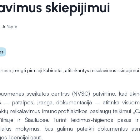
avimus skiepijimui
 Juškytė
os
isuomenės sveikatos centras (NVSC) patvirtino, kad ūk
os – patalpos, įranga, dokumentacija – atitinka visuom
ktų reikalavimus imunoprofilaktikos paslaugų teikimui „Ca
lniuje ir Šiauliuose. Turint leidimus-higienos pasus 
ecialius mokymus, bus galima pateikti dokumentus as
os licencijai gauti.