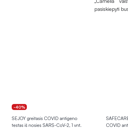
„Camelia“ vai
pasiskiepyti bu
-40%
SEJOY greitasis COVID antigeno
SAFECARE 
testas iš nosies SARS-CoV-2, 1 vnt.
COVID anti