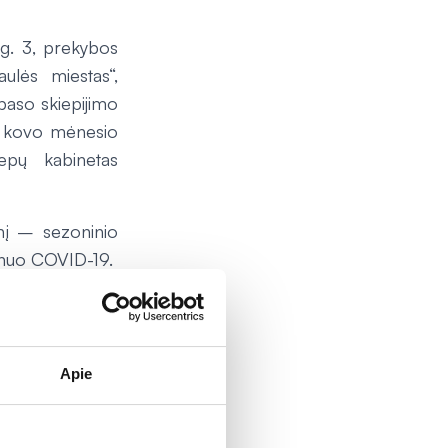
ų g. 3, prekybos
ulės miestas“,
paso skiepijimo
uo kovo mėnesio
epų kabinetas
enį – sezoninio
a nuo COVID-19.
netų.
Šiuo metu
stinės praktikos
Apie
ik intensyvės,
utus bent kiek