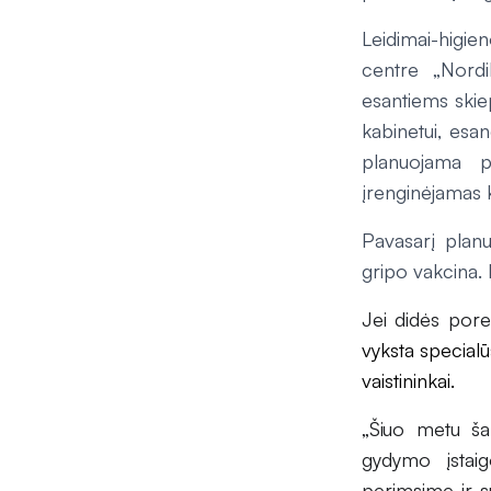
Leidimai-higien
centre „Nordi
esantiems skie
kabinetui, esa
planuojama p
įrenginėjamas K
Pavasarį planu
gripo vakcina. 
Jei didės porei
vyksta specialū
vaistininkai.
„Šiuo metu ša
gydymo įstaig
perimsime ir s