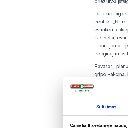
priežiūros įstaig
Leidimai-higien
centre „Nordi
esantiems skie
kabinetui, esa
planuojama p
įrenginėjamas K
Pavasarį planu
gripo vakcina. 
Jei didės porei
vyksta specialū
vaistininkai.
Sutikimas
„Šiuo metu ša
gydymo įstaig
Camelia.lt svetainėje naudo