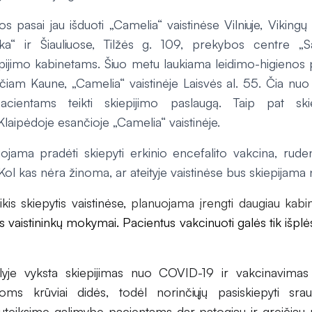
os pasai jau išduoti „Camelia“ vaistinėse Vilniuje, Viking
ka“ ir Šiauliuose, Tilžės g. 109, prekybos centre „Sa
pijimo kabinetams. Šiuo metu laukiama leidimo-higienos 
nčiam Kaune, „Camelia“ vaistinėje Laisvės al. 55. Čia n
acientams teikti skiepijimo paslaugą. Taip pat ski
laipėdoje esančioje „Camelia“ vaistinėje.
ojama pradėti skiepyti erkinio encefalito vakcina, rud
Kol kas nėra žinoma, ar ateityje vaistinėse bus skiepijam
kis skiepytis vaistinėse,
planuojama įrengti daugiau kabi
s vaistininkų mokymai. Pacientus vakcinuoti galės tik išplė
lyje vyksta skiepijimas nuo COVID-19 ir vakcinavimas t
oms krūviai didės, todėl norinčiųjų pasiskiepyti sra
uteiksime galimybę pacientams dar patogiau ir greičiau p