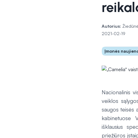
reikal
Autorius:
Žiedūnė
2021-02-19
Įmonės naujien
Nacionalinis v
veiklos sąlyg
saugos teisės a
kabinetuose Vi
išklausius sp
priežiūros įstaig