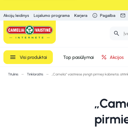
Akcijų leidinys
Lojalumo programa
Karjera
Pagalba
Visi produktai
Top pasiūlymai
Akcijos
Titulinis
Tinklaraštis
„Camelia“ vaistinėse įrengti pirmieji kabinetai, atiti
„Came
pirmie