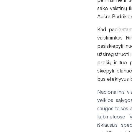
sako vaistinių
Aušra Budrikie
Kad pacientams
vaistininkas R
pasiskiepyti nu
užsiregistruoti
prekių ir tuo 
skiepyti planuo
bus efektyvus b
Nacionalinis v
veiklos sąlyg
saugos teisės a
kabinetuose Vi
išklausius sp