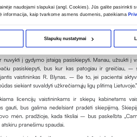
uteiksime galimybę pacientams dar patogiau ir greičiau p
inėje naudojami slapukai (angl. Cookies). Jūs galite pasirinkti su
 tinklą „Camelia“ valdančios UAB „Nemuno vaistinės“ gener
ė informacija, kaip tvarkome asmens duomenis, pateikiama
Pri
nė.
 pasiskiepyti vaistinėse bus patogiau ir greičiau, pritar
Slapukų nustatymai
L
imvydas Blynas. „Iš pacientų ne kartą esu girdėjęs, k
o erkinio encefalito, o rudenį nuo gripo, tačiau dažnai 
 ir nuvykti į gydymo įstaigą pasiskiepyti. Manau, užsukti į v
pačiu pasiskiepyti, bus kur kas patogiau ir greičiau, –
jantis vaistininkas R. Blynas. – Be to, jei pacientai aktyvia
ūdas siekiant suvaldyti užkrečiamųjų ligų plitimą Lietuvoje.
iama licencijų vaistininkams ir skiepų kabinetams vais
 gauti, bus galima nedelsiant pradėti skiepijimą. Skiepij
vo mėn. pradžioje, kada tiksliai – bus paskelbta „Came
atskiru pranešimu spaudai.