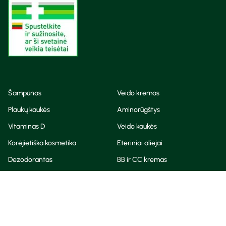
Šampūnas
Veido kremas
Plaukų kaukės
Aminorūgštys
Vitaminas D
Veido kaukės
Korėjietiška kosmetika
Eteriniai aliejai
Dezodorantas
BB ir CC kremas
Visos teisės saugomos
Privatumo taisyklės
Slapukų politika
© Camelia 2026