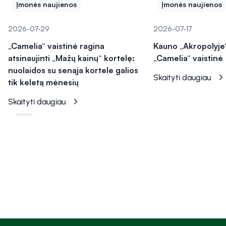
Įmonės naujienos
Įmonės naujienos
2026-07-29
2026-07-17
„Camelia“ vaistinė ragina
Kauno „Akropolyje“
atsinaujinti „Mažų kainų“ kortelę:
„Camelia“ vaistinė
nuolaidos su senąja kortele galios
Skaityti daugiau
tik keletą mėnesių
Skaityti daugiau