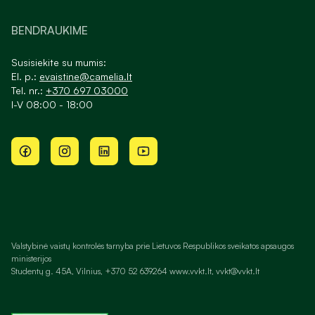
BENDRAUKIME
Susisiekite su mumis:
El. p.:
evaistine@camelia.lt
Tel. nr.:
+370 697 03000
I-V 08:00 - 18:00
Valstybinė vaistų kontrolės tarnyba prie Lietuvos Respublikos sveikatos apsaugos
ministerijos
Studentų g. 45A, Vilnius, +370 52 639264 www.vvkt.lt, vvkt@vvkt.lt