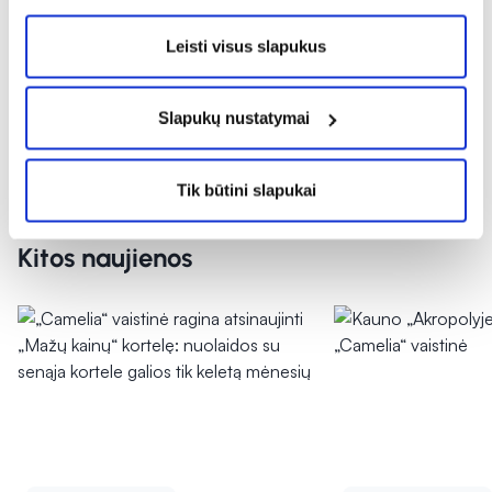
pasiskiepyti nuo erkinio encefalito. Rudenį –
Leisti visus slapukus
nuo sezoninio gripo.
Kol kas teisės aktuose nenumatyta, kad
Slapukų nustatymai
vaistinėse bus galima pasiskiepyti ir nuo
COVID-19.
Tik būtini slapukai
Kitos naujienos