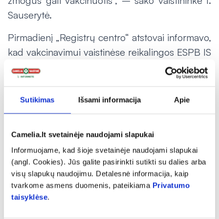
žmogus gali vakcinuotis“, – sako vaistininkė I.
Sauserytė.
Pirmadienį „Registrų centro“ atstovai informavo,
kad vakcinavimui vaistinėse reikalingos ESPB IS
integracijos dar nėra paruoštos naudojimui.
„Pažymėti e. sveikatos sistemoje, kad asmuo
buvo skiepytas, taip pat svarbu dėl galimų
Sutikimas
Išsami informacija
Apie
šalutinių poveikių. Ši informacija reikalinga ir
vertinant kitas paciento būkles“, – sako
Camelia.lt svetainėje naudojami slapukai
vaistininkė I. Sauserytė.
Informuojame, kad šioje svetainėje naudojami slapukai
Jau greitai bus galima pasiskiepyti keturiose
(angl. Cookies). Jūs galite pasirinkti sutikti su dalies arba
visų slapukų naudojimu. Detalesnė informacija, kaip
„Camelia“ vaistinėse Vilniuje, Kaune, Šiauliuose
tvarkome asmens duomenis, pateikiama
Privatumo
ir Klaipėdoje.
taisyklėse
.
Artimiausiu metu vaistinėse bus galima