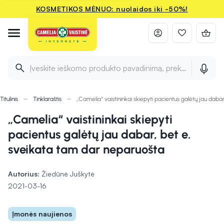
KOSMETIKOS MĖNUO: nuolaidos iki -50%!
Įveskite ieškomo produkto pavadinimą, prekės ženklą ir 
Titulinis
Tinklaraštis
„Camelia“ vaistininkai skiepyti pacientus galėtų jau dab
„Camelia“ vaistininkai skiepyti
pacientus galėtų jau dabar, bet e.
sveikata tam dar neparuošta
Autorius:
Žiedūnė Juškytė
2021-03-16
Įmonės naujienos