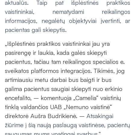
aktualūs. Taip pat išplėstinės praktikos
vaistininkai, nematydami reikalingos
informacijos, negalėtų objektyviai įvertinti, ar
pacientas gali skiepytis.
„Išplėstinės praktikos vaistininkai jau yra
pasirengę ir laukia, kada galės skiepyti
pacientus, tačiau tam reikalingos specialios e.
sveikatos platformos integracijos. Tikimės, jog
artimiausiu metu darbai bus baigti ir bus
galima pacientus saugiai skiepyti nuo erkinio
encefalito, – komentuoja „Camelia“ vaistinių
tinklą valdančios UAB „Nemuno vaistinė“
direktorė Aušra Budrikienė. –
Atsakingai
žiūrime į šią naują paslaugą vaistinėse, pacientų
saugumas mums ypatingai svarbus.”