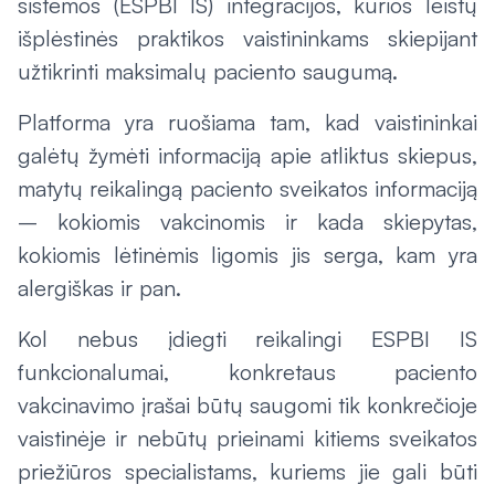
sistemos (ESPBI IS) integracijos, kurios leistų
išplėstinės praktikos vaistininkams skiepijant
užtikrinti maksimalų paciento saugumą.
Platforma yra ruošiama tam, kad vaistininkai
galėtų žymėti informaciją apie atliktus skiepus,
matytų reikalingą paciento sveikatos informaciją
– kokiomis vakcinomis ir kada skiepytas,
kokiomis lėtinėmis ligomis jis serga, kam yra
alergiškas ir pan.
Kol nebus įdiegti reikalingi ESPBI IS
funkcionalumai, konkretaus paciento
vakcinavimo įrašai būtų saugomi tik konkrečioje
vaistinėje ir nebūtų prieinami kitiems sveikatos
priežiūros specialistams, kuriems jie gali būti