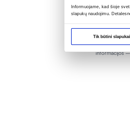
darbo laiką. N
Informuojame, kad šioje sveta
kitoms prekėms
slapukų naudojimu. Detalesn
taikymo laikot
pakeistas. Pas
pasiūlymai. Nu
Tik būtini slapukai
vaistams ir me
informacijos – 