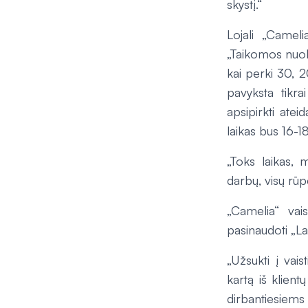
skystį.“
Lojali „Cameli
„Taikomos nuolai
kai perki 30, 
pavyksta tikra
apsipirkti atei
laikas bus 16-18
„Toks laikas,
darbų, visų rū
„Camelia“ vai
pasinaudoti „L
„Užsukti į vai
kartą iš klien
dirbantiesiems 