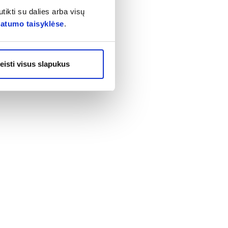
etikai -20%,
tikti su dalies arba visų
olaidos
vatumo taisyklėse
.
i būti
, nuolaidos ar
amiesiems
eisti visus slapukus
augiau