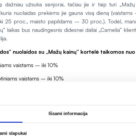
nę dažniau užsuka senjorai, tačiau jie ir taip turi „Mažų
kuria nuolaidas prekėms jie gauna visą dieną (vaistams 
ki 25 proc., maisto papildams – 30 proc.). Todėl, mana
“ laikas bus naudingesnis didesnei daliai „Camelia“ klie
ija.
dos“ nuolaidos su „Mažų kainų“ kortelė taikomos nuo 16
ms vaistams – iki 10%
iams vaistams – iki 10%
ai – 20%
pildams – 30%
Išsami informacija
timentui – iki 10%
ja kiekvieną dieną (įskaitant savaitgalius), atsižvelgiant į va
jami slapukai