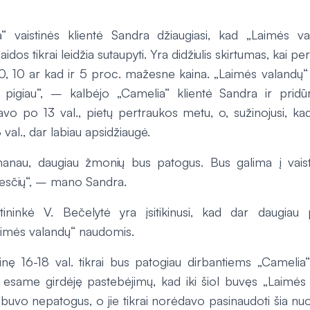
a“ vaistinės klientė Sandra džiaugiasi, kad „Laimės va
dos tikrai leidžia sutaupyti. Yra didžiulis skirtumas, kai perk
20, 10 ar kad ir 5 proc. mažesne kaina. „Laimės valandų“ 
i pigiau“, – kalbėjo „Camelia“ klientė Sandra ir pridūr
davo po 13 val., pietų pertraukos metu, o, sužinojusi, k
 val., dar labiau apsidžiaugė.
 manau, daugiau žmonių bus patogus. Bus galima į vaist
pesčių“, – mano Sandra.
stininkė V. Bečelytė yra įsitikinusi, kad dar daugiau 
aimės valandų“ naudomis.
stinę 16-18 val. tikrai bus patogiau dirbantiems „Camelia
tų esame girdėję pastebėjimų, kad iki šiol buvęs „Laimės 
buvo nepatogus, o jie tikrai norėdavo pasinaudoti šia nu