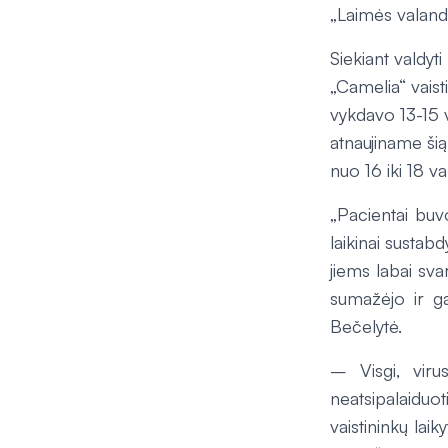
„Laimės valand
Siekiant valdyt
„Camelia“ vaist
vykdavo 13-15 v
atnaujiname šią
nuo 16 iki 18 va
„Pacientai buv
laikinai sustabd
jiems labai sv
sumažėjo ir ga
Bečelytė.
– Visgi, viru
neatsipalaiduo
vaistininkų lai