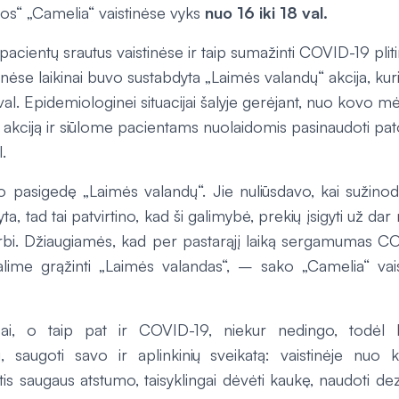
os“ „Camelia“ vaistinėse vyks
nuo 16 iki 18 val.
i pacientų srautus vaistinėse ir taip sumažinti COVID-19 plit
inėse laikinai buvo sustabdyta „Laimės valandų“ akcija, kur
al. Epidemiologinei situacijai šalyje gerėjant, nuo kovo m
 akciją ir siūlome pacientams nuolaidomis pasinaudoti pa
l.
o pasigedę „Laimės valandų“. Jie nuliūsdavo, kai sužinod
yta, tad tai patvirtino, kad ši galimybė, prekių įsigyti už d
arbi. Džiaugiamės, kad per pastarąjį laiką sergamumas CO
lime grąžinti „Laimės valandas“, – sako „Camelia“ vaisti
sai, o taip pat ir COVID-19, niekur nedingo, todėl
ti, saugoti savo ir aplinkinių sveikatą: vaistinėje nuo k
kytis saugaus atstumo, taisyklingai dėvėti kaukę, naudoti de