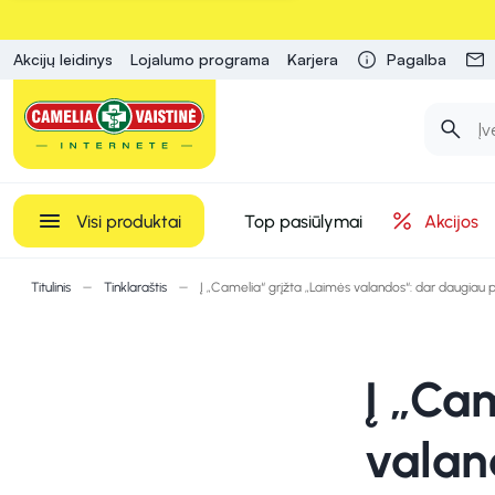
Akcijų leidinys
Lojalumo programa
Karjera
Pagalba
Visi produktai
Top pasiūlymai
Akcijos
Titulinis
Tinklaraštis
Į „Camelia“ grįžta „Laimės valandos“: dar daugiau
Į „Ca
valan