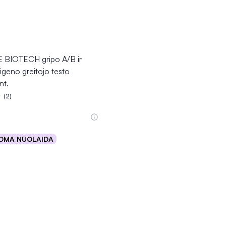
BIOTECH gripo A/B ir
geno greitojo testo
nt.
(2)
5.0 iš 5
OMA NUOLAIDA
Į krepšelį