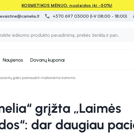
KOSMETIKOS MĖNUO: nuolaidos iki -50%!
evaistine@camelia.lt
+370 697 03000 (I-V 08:00 - 18:00)
Naujienos
Dovanų kuponai
 pacientų galės pasinaudoti mažesnėmis kainomis
melia“ grįžta „Laimės
dos“: dar daugiau pac