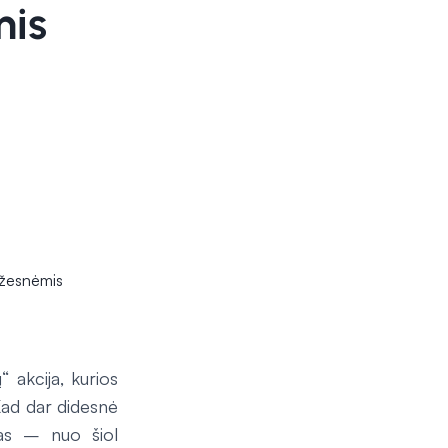
mis
 akcija, kurios
Kad dar didesnė
ikas – nuo šiol