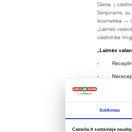
Dieną į vaisti
Senjorams, su 
kosmetikai – i
„Laimės valandų
vaistininkė Virgil
„Laimės valan
· Receptinia
· Nereceptin
· Kosmetik
· Maisto pa
Sutikimas
· Kitam asor
Pasiūlymai galio
Camelia.lt svetainėje naudo