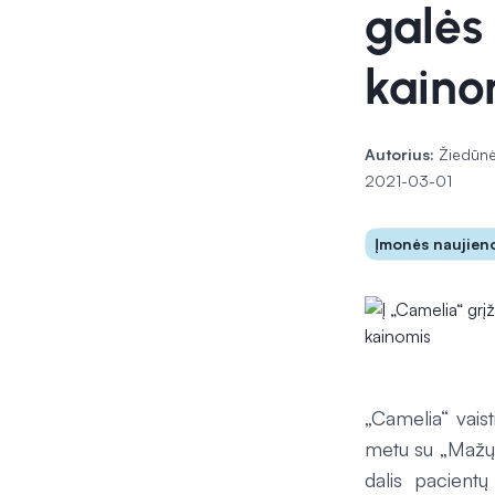
galės
kaino
Autorius:
Žiedūnė
2021-03-01
Įmonės naujien
„Camelia“ vais
metu su „Mažų 
dalis pacientų