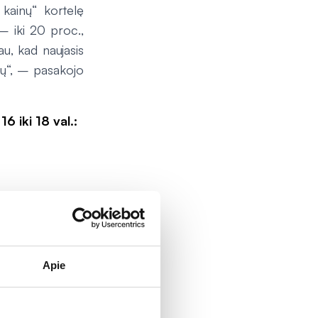
 kainų“ kortelę
– iki 20 proc.,
u, kad naujasis
ntų“, – pasakojo
 iki 18 val.:
Apie
istinių „Camelia“