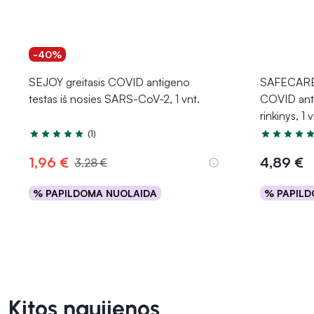
-40%
SEJOY greitasis COVID antigeno
SAFECARE 
testas iš nosies SARS-CoV-2, 1 vnt.
COVID anti
rinkinys, 1 v
(1)
Įvertinimas 5.0 iš 5
Įvertinimas 
1,96 €
4,89 €
3,28 €
% PAPILDOMA NUOLAIDA
% PAPILD
Į krepšelį
Kitos naujienos