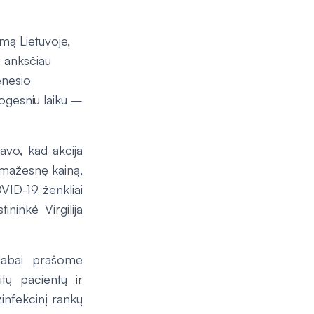
imą Lietuvoje,
i anksčiau
ėnesio
togesniu laiku –
avo, kad akcija
ar mažesnę kainą,
VID-19 ženkliai
ninkė Virgilija
 labai prašome
itų pacientų ir
zinfekcinį rankų