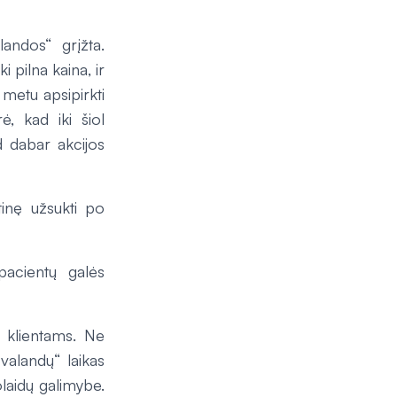
landos“ grįžta.
i pilna kaina, ir
metu apsipirkti
ė, kad iki šiol
ad dabar akcijos
inę užsukti po
pacientų galės
“ klientams. Ne
valandų“ laikas
olaidų galimybe.