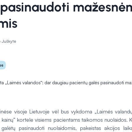
 pasinaudoti mažesnė
mis
 Juškytė
os
tinėse visoje Lietuvoje vėl bus vykdoma „Laimės valandų“
kainų“ kortele visiems pacientams taikomos nuolaidos. 
 galėtų pasinaudoti nuolaidomis, pakeistas akcijos la