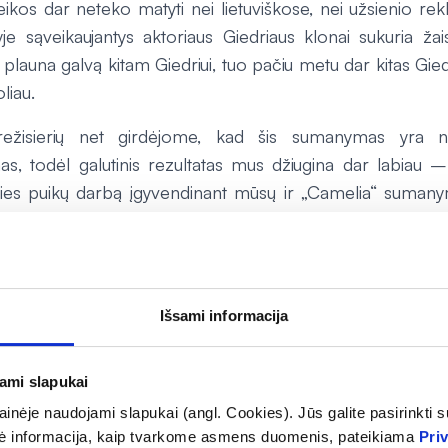
eikos dar neteko matyti nei lietuviškose, nei užsienio re
yje sąveikaujantys aktoriaus Giedriaus klonai sukuria žai
 plauna galvą kitam Giedriui, tuo pačiu metu dar kitas Gie
oliau.
 režisierių net girdėjome, kad šis sumanymas yra 
s, todėl galutinis rezultatas mus džiugina dar labiau
 išties puikų darbą įgyvendinant mūsų ir „Camelia“ suman
s“, vykstančios „Camelia“ vaistinėse kasdien nuo 16 iki 
 kainų“ kortelę turintiems pacientams. Jų metu nuola
Išsami informacija
siekti net iki 30 proc. Tuo tarpu turintiems „Mažų kai
oro“ ar „Kartu vienas dėl kito“ žyma, nuolaidos taikomos v
 nepriklausomai nuo jų kiekio.
jami slapukai
play_circle
inėje naudojami slapukai (angl. Cookies). Jūs galite pasirinkti su
ė informacija, kaip tvarkome asmens duomenis, pateikiama
Pri