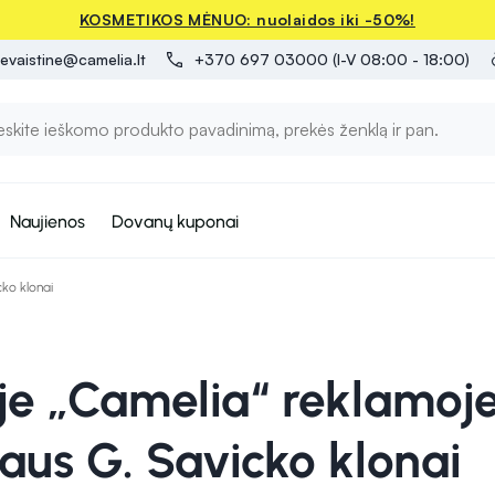
KOSMETIKOS MĖNUO: nuolaidos iki -50%!
evaistine@camelia.lt
+370 697 03000 (I-V 08:00 - 18:00)
Naujienos
Dovanų kuponai
ko klonai
je „Camelia“ reklamoje
iaus G. Savicko klonai