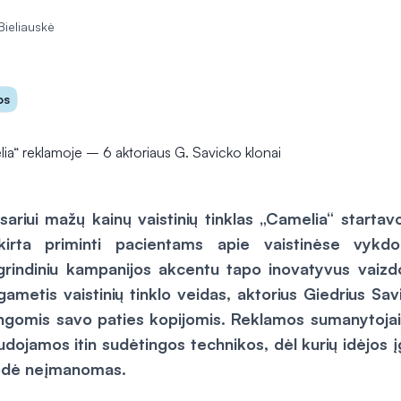
Bieliauskė
os
sariui mažų kainų vaistinių tinklas „Camelia“ startav
kirta priminti pacientams apie vaistinėse vyk
grindiniu kampanijos akcentu tapo inovatyvus vaizdo
ametis vaistinių tinklo veidas, aktorius Giedrius Sav
tingomis savo paties kopijomis. Reklamos sumanytojai
udojamos itin sudėtingos technikos, dėl kurių idėjos
trodė neįmanomas.