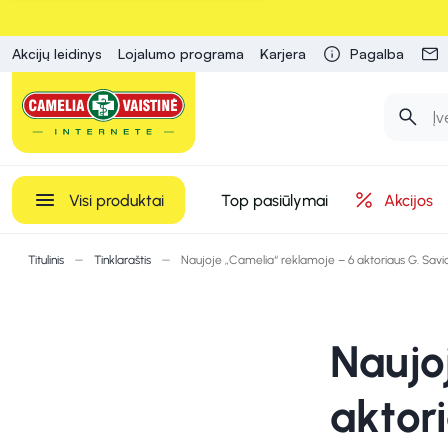
Akcijų leidinys
Lojalumo programa
Karjera
Pagalba
Visi produktai
Top pasiūlymai
Akcijos
Titulinis
Tinklaraštis
Naujoje „Camelia“ reklamoje – 6 aktoriaus G. Savic
Naujo
aktor