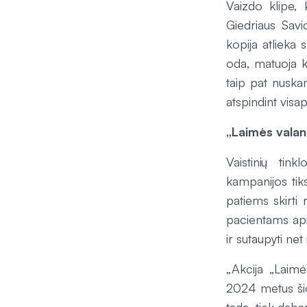
Vaizdo klipe, k
Giedriaus Savi
kopija atlieka 
oda, matuoja k
taip pat nuskam
atspindint visa
„Laimės valand
Vaistinių ti
kampanijos tiks
patiems skirti 
pacientams api
ir sutaupyti net
„Akcija „Laim
2024 metus šio