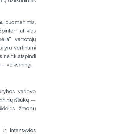
ymų užtikrinimas
mų duomenimis,
inter“ atliktas
ia“ vartotojų
lai yra vertinami
 ne tik atspindi
i – veiksmingi.
kūrybos vadovo
ninių iššūkių –
didelės žmonių
ir intensyvios