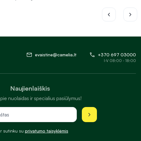
evaistine@camelia.lt
+370 697 03000
I-V 08:00 - 18:00
Naujienlaiškis
pie nuolaidas ir specialius pasiūlymus!
ir sutinku su
privatumo taisyklėmis