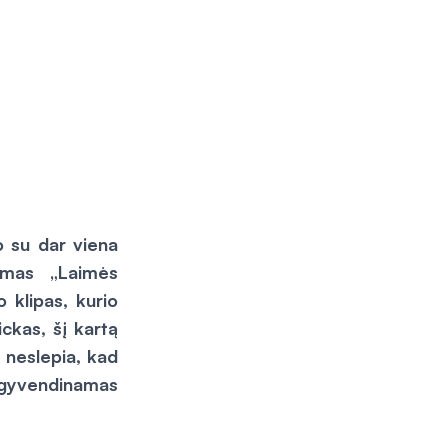
o su dar viena
domas „Laimės
 klipas, kurio
ickas, šį kartą
 neslepia, kad
 įgyvendinamas