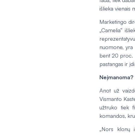
tada, tiek daba
išlieka vienais
Marketingo di
„Camelia“ išli
reprezentaty
nuomone, yra maž
bent 20 proc. p
pastangas ir įdi
Neįmanoma?
Anot už vaizd
Vismanto Kaste
užtruko tiek 
komandos, kru
„Nors klonų i