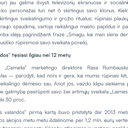
urį jau galima išvysti televizorių ekranuose ir socialin
cko personažas turi net 6 skirtingus savo klonus. Kiek
skirtingus sveikatingumo ir grožio ritualus: rūpinasi plauk
raujo spaudimą, vartoja reikalingus maisto papildus ir pa
ba idėją pagrindžianti frazė „Smagu, kai man skiria dėme
pusiško rūpinimosi savo sveikata poreikį.
os“ tęsiasi ilgiau nei 12 metų
nklo „Camelia“ marketingo direktorė Rasa Rumbauska
las – parodyti, kad nors ir gera, kai mumis rūpinasi kiti,
reikalingo dėmesio sau. Anot jos, vaizdo klipu siekiama 
e galimybę pasirūpinti savo bei artimųjų sveikata „Laimė
 iki 30 proc.
ės valandos“ pirmą kartą buvo pristatyta dar 2013 meta
s akcijos metu metu išdalinome per 1,2 mln. eurų vertės