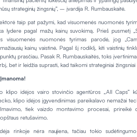
r finansinių pacientų lūkesčių atliepimas ir ypatingų pasiūl
 mūsų strateginių žingsnių“, – įvardija R. Rumbauskaitė.
rektorė taip pat pažymi, kad visuomenės nuomonės tyri
eka lydere pagal mažų kainų suvokimą. Prieš pusmetį „Sp
vus visuomenės nuomonės tyrimas parodė, jog „Camel
iausių kainų vaistinė. Pagal šį rodiklį, kiti vaistinių tink
unktų prasčiau. Pasak R. Rumbauskaitės, toks įvertinimas
rbį, bet ir leidžia suprasti, kad taikomi strateginiai žingsnia
 Įmanoma!
o klipo idėjos vairo stovinčio agentūros „All Caps“ 
cko, klipo idėjos įgyvendinimas pareikalavo nemažai tech
filmavimo, tiek vaizdo montavimo procesai, prireikė 
opštaus retušavimo.
dėja rinkoje nėra naujiena, tačiau tokio sudėtingumo 