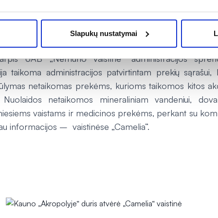
ja kiekvieną dieną (įskaitant savaitgalius), atsižvelgiant į va
uolaidos (maisto papildams -30%, vaistams iki -10 %, ko
Slapukų nustatymai
L
s iki -10 %) taikomos perkant su „Mažų kainų“ kort
tarpis UAB „Nemuno vaistinė“ administracijos spren
ja taikoma administracijos patvirtintam prekių sąrašui, k
siūlymas netaikomas prekėms, kurioms taikomos kitos akc
. Nuolaidos netaikomos mineraliniam vandeniui, do
esiems vaistams ir medicinos prekėms, perkant su ko
au informacijos – vaistinėse „Camelia“.