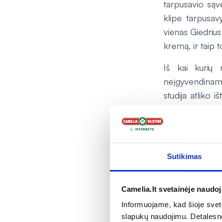
tarpusavio sąv
klipe tarpusav
vienas Giedrius
kremą, ir taip t
Iš kai kurių
neįgyvendinama
studija atliko
Kasteckas.
„Laimės valando
visiems „Mažų
Sutikimas
prekėms gali 
specialia „Senj
pirmos prekės,
Camelia.lt svetainėje naudo
Informuojame, kad šioje sveta
slapukų naudojimu. Detalesn