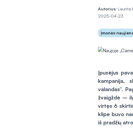
Autorius:
Laurita 
2025-04-23
Įmonės naujien
Įpusėjus pava
kampanija, s
valandas“. Pa
žvaigždė – ilg
virtęs 6 skir
klipe buvo na
iš pradžių a