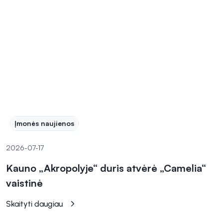
Įmonės naujienos
2026-07-17
Kauno „Akropolyje“ duris atvėrė „Camelia“
vaistinė
Skaityti daugiau