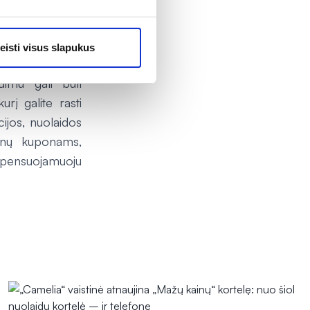
istinių „Camelia“
smetikai -20 %,
eisti visus slapukus
ele. Nuolaidos
dimu gali būti
urį galite rasti
ijos, nuolaidos
vanų kuponams,
mpensuojamuoju