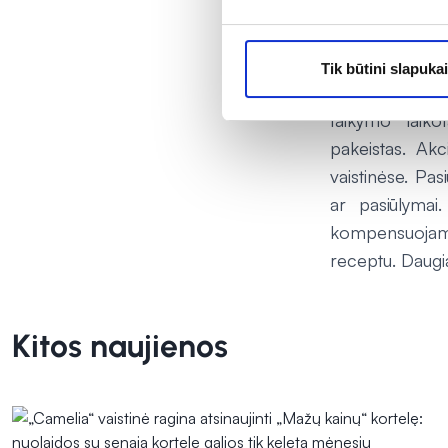
Pasiūlymai galio
darbo laiką. N
Tik būtini slapukai
kitoms prekėm
taikymo laiko
pakeistas. Akci
vaistinėse. Pa
ar pasiūlymai
kompensuojami
receptu. Daugi
Kitos naujienos