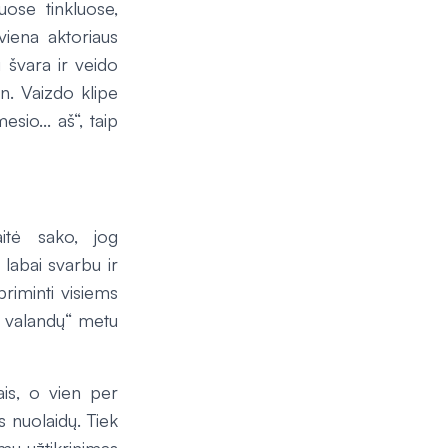
iuose tinkluose,
viena aktoriaus
ų švara ir veido
n. Vaizdo klipe
sio... aš“, taip
itė sako, jog
 labai svarbu ir
priminti visiems
s valandų“ metu
is, o vien per
 nuolaidų. Tiek