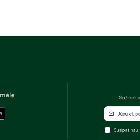
amėlę
Sužinok a
Susipažinau 