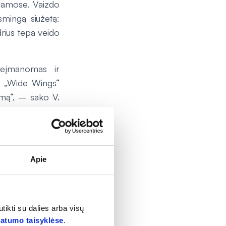
klamose. Vaizdo
smingą siužetą:
drius tepa veido
neįmanomas ir
 – „Wide Wings“
ymą“, – sako V.
18 val., galioja
idos įvairioms
Apie
nų“ kortelę su
isą dieną ir nuo
tikti su dalies arba visų
vatumo taisyklėse
.