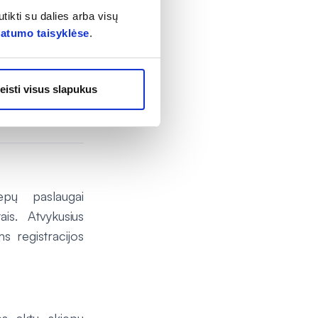
tikti su dalies arba visų
vatumo taisyklėse
.
eisti visus slapukus
epų paslaugai
ais. Atvykusius
ms registracijos