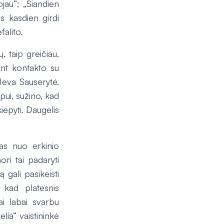
vojau“; „Šiandien
us kasdien girdi
falito.
, taip greičiau,
ant kontakto su
 Ieva Sauserytė.
pui, sužino, kad
kiepyti. Daugelis
pas nuo erkinio
ri tai padaryti
ą gali pasikeisti
kad platesnis
ai labai svarbu
lia“ vaistininkė