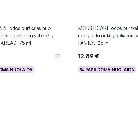
E odos purškalas nuo
MOUSTICARE odos purškal
 ir kitų geliančių vabzdžių
uodų, erkių ir kitų geliančių
AREAS, 75 ml
FAMILY, 125 ml
12,89 €
OMA NUOLAIDA
% PAPILDOMA NUOLAIDA
Į krepšelį
Į krepšelį