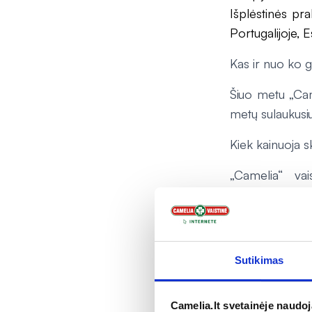
Išplėstinės prak
Portugalijoje, Est
Kas ir nuo ko g
Šiuo metu „Cam
metų sulaukusi
Kiek kainuoja s
„Camelia“ vai
suaugusiems ir 
Kuriose Camelia
Šiuo metu skiep
Sutikimas
VILNIUJE
Camelia.lt svetainėje naudo