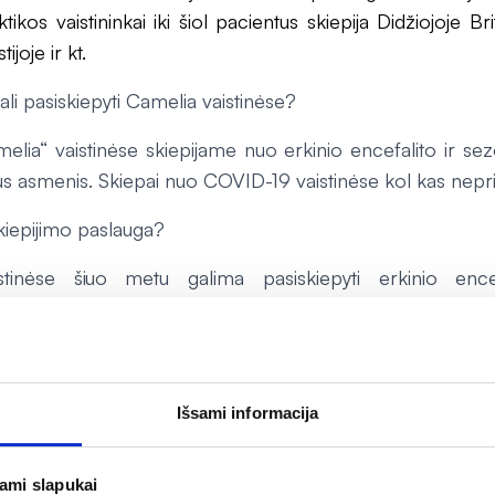
tikos vaistininkai iki šiol pacientus skiepija Didžiojoje Brita
ijoje ir kt.
ali pasiskiepyti Camelia vaistinėse?
elia“ vaistinėse skiepijame nuo erkinio encefalito ir sez
us asmenis. Skiepai nuo COVID-19 vaistinėse kol kas nepr
kiepijimo paslauga?
stinėse šiuo metu galima pasiskiepyti erkinio ence
ši paslauga kainuoja 32.99 Eur.
 vaistinėse galiu pasiskiepyti?
ų paslaugą teikiame šiose „Camelia“ vaistinėse:
Išsami informacija
Vikingų g. 3 (8 5 2330736)
jami slapukai