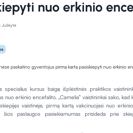
iepyti nuo erkinio ence
 Juškytė
os
s specialius kursus baigę išplėstinės praktikos vaistinink
us nuo erkinio encefalito. „Camelia“ vaistininkai sako, kad
skiepijęs vaistinėje, pirmą kartą vakcinuojasi nuo erkinio
ad šios paslaugos pasiekiamumas prisideda prie skie