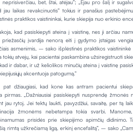
p neprisiverčiau, bet, štai, atėjau“; „Ėjau pro šalį ir sugal
d jau laikas revakcinuotis“ tokius ir panašius pastebėjim
tinės praktikos vaistininkai, kurie skiepija nuo erkinio ence
koja, kad pasiskiepyti ateina į vaistinę, nes ji arčiau namų
š priežasčių įvardija nenorą eiti į gydymo įstaigas vengi
iais asmenimis, – sako išplėstinės praktikos vaistininkė
tokių atvejų, kai pacientai paskambina užsiregistruoti skie
 kad ir dabar, ir už keliolikos minučių ateina į vaistinę pasis
skiepijusiųjų akcentuoja patogumą.“
ip pat džiaugiasi, kad kone kas antram pacientui skie
a pirmas. „Dažniausiai pasiskiepyti nusprendę žmonės no
 jau rytoj. Jei tektų laukti, pavyzdžiui, savaitę, per tą laik
kcinacija žmonėms nebetampa tokia svarbi. Manome, 
inamumas prisidės prie skiepijimo apimčių didinimo. T
i šią rimtą užkrečiamą ligą, erkinį encefalitą“, – sako „Came