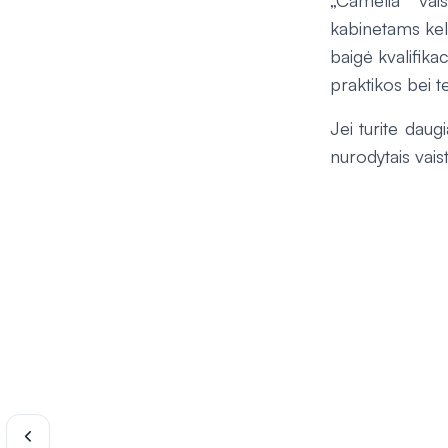
„Camelia“ vais
kabinetams keli
baigė kvalifikac
praktikos bei t
Jei turite daugi
nurodytais vaist