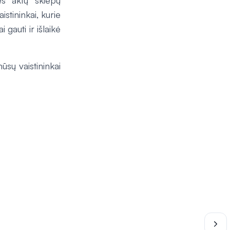
sės aktų skiepų
stininkai, kurie
 gauti ir išlaikė
mūsų vaistininkai