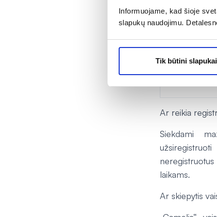
Informuojame, kad šioje sveta
slapukų naudojimu. Detalesn
KAUNE
ŠIAULIUOS
Tik būtini slapukai
KLAIPĖDOJ
Ar reikia regis
Siekdami maž
užsiregistruot
neregistruotus 
laikams.
Ar skiepytis va