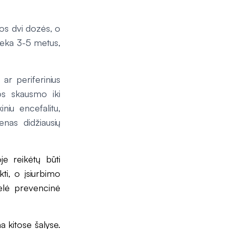
os dvi dozės, o
lieka 3-5 metus,
 ar periferinius
s skausmo iki
niu encefalitu,
enas didžiausių
je reikėtų būti
kti, o įsiurbimo
ntelė prevencinė
a kitose šalyse.