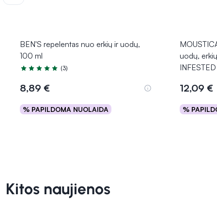
BEN'S repelentas nuo erkių ir uodų,
MOUSTICAR
100 ml
uodų, erkių
INFESTED 
(3)
Įvertinimas 5.0 iš 5
8,89 €
12,09 €
% PAPILDOMA NUOLAIDA
% PAPILD
Į krepšelį
Kitos naujienos