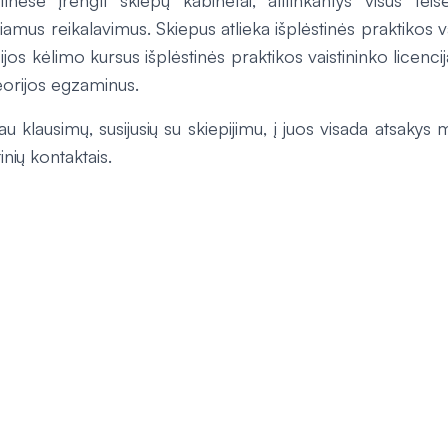
tinėse įrengti skiepų kabinetai, atitinkantys visus tei
amus reikalavimus. Skiepus atlieka išplėstinės praktikos vai
ijos kėlimo kursus išplėstinės praktikos vaistininko licencijai
eorijos egzaminus.
au klausimų, susijusių su skiepijimu, į juos visada atsakys 
inių kontaktais.