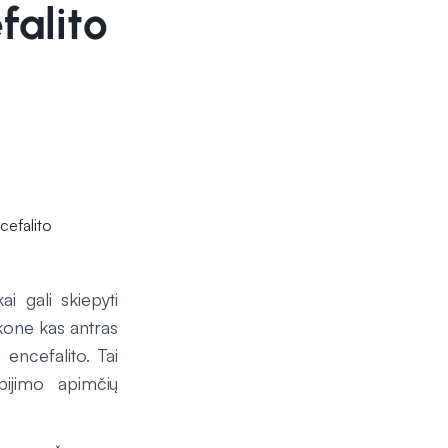
falito
ai gali skiepyti
 kone kas antras
 encefalito. Tai
pijimo apimčių