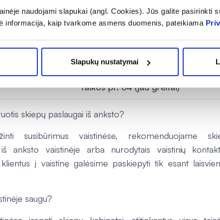
Savanorių pr. 1 (jau greitai)
inėje naudojami slapukai (angl. Cookies). Jūs galite pasirinkti su
ė informacija, kaip tvarkome asmens duomenis, pateikiama
Pri
Laisvės al. 55 (8 37 203659)
E
Tilžės g. 109 (8 680 19520)
Slapukų nustatymai
L
Vingio g. 6 (jau greitai)
E
Taikos pr. 64 (jau greitai)
truotis skiepų paslaugai iš anksto?
inti susibūrimus vaistinėse, rekomenduojame ski
i iš anksto vaistinėje arba nurodytais vaistinių kontakt
klientus į vaistinę galėsime paskiepyti tik esant laisvie
istinėje saugu?