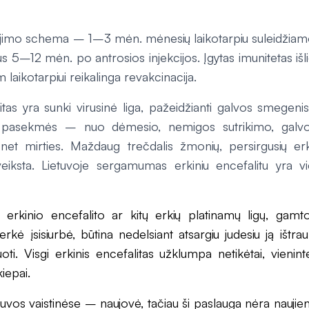
pijimo schema – 1–3 mėn. mėnesių laikotarpiu suleidžiam
s 5–12 mėn. po antrosios injekcijos. Įgytas imunitetas iš
 laikotarpiui reikalinga revakcinacija.
itas yra sunki virusinė liga, pažeidžianti galvos smegenis
s pasekmės – nuo dėmesio, nemigos sutrikimo, galvo
et mirties. Maždaug trečdalis žmonių, persirgusių erki
veiksta. Lietuvoje sergamumas erkiniu encefalitu yra vi
i erkinio encefalito ar kitų erkių platinamų ligų, gamto
rkė įsisiurbė, būtina nedelsiant atsargiu judesiu ją ištrau
oti. Visgi erkinis encefalitas užklumpa netikėtai, vieni
iepai.
tuvos vaistinėse – naujovė, tačiau ši paslauga nėra naujien