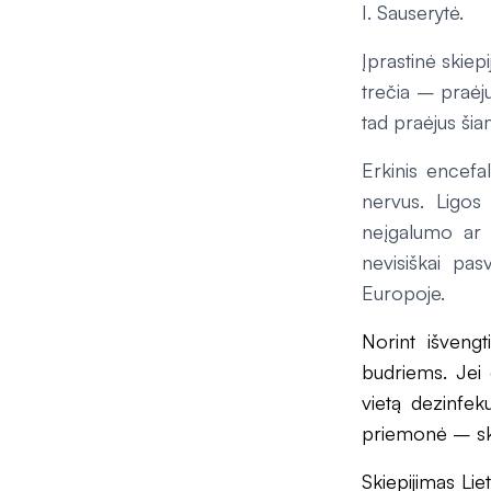
I. Sauserytė.
Įprastinė skie
trečia – praėju
tad praėjus šiam
Erkinis encefal
nervus. Ligo
neįgalumo ar n
nevisiškai pas
Europoje.
Norint išvengt
budriems. Jei e
vietą dezinfeku
priemonė – sk
Skiepijimas Lie