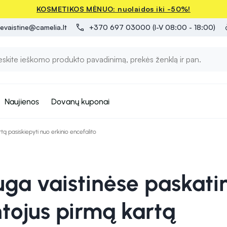
KOSMETIKOS MĖNUO: nuolaidos iki -50%!
evaistine@camelia.lt
+370 697 03000 (I-V 08:00 - 18:00)
Naujienos
Dovanų kuponai
ą pasiskiepyti nuo erkinio encefalito
uga vaistinėse paskati
tojus pirmą kartą