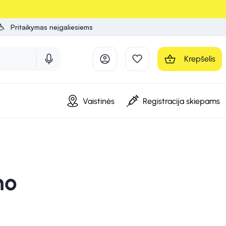
Pritaikymas neįgaliesiems
Krepšelis
Vaistinės
Registracija skiepams
no