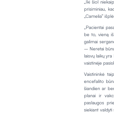
„Iki šiol niekai
prisiminiau, ka
„Camelia“ išplės
„Pacientai pasa
be to, vieną i
galimai serganč
– Neretai būna 
laisvų laikų yra
vaistinėje pasi
Vaistininkė ta
encefalito būn
šiandien ar bent
planai ir va
paslaugos prie
siekiant valdyt