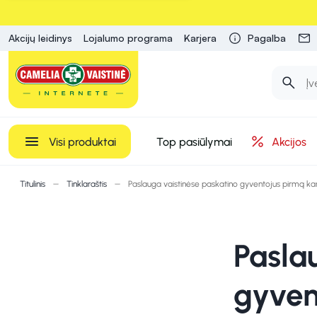
Akcijų leidinys
Lojalumo programa
Karjera
Pagalba
Visi produktai
Top pasiūlymai
Akcijos
Titulinis
Tinklaraštis
Paslauga vaistinėse paskatino gyventojus pirmą kart
Pasla
gyven