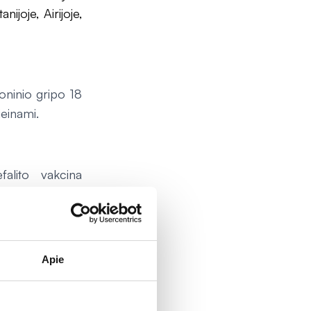
nijoje, Airijoje,
oninio gripo 18
ieinami.
falito vakcina
Apie