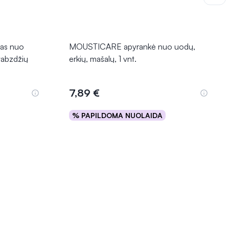
as nuo
MOUSTICARE apyrankė nuo uodų,
 vabzdžių
erkių, mašalų, 1 vnt.
7,89 €
% PAPILDOMA NUOLAIDA
Į krepšelį