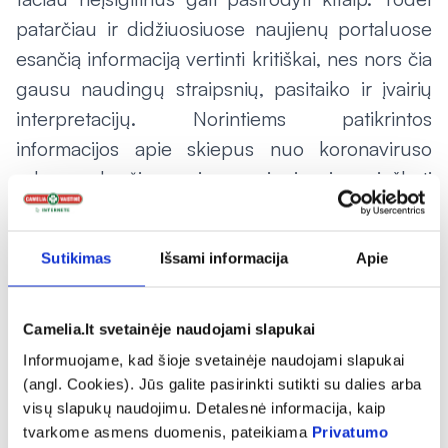
patarčiau ir didžiuosiuose naujienų portaluose
esančią informaciją vertinti kritiškai, nes nors čia
gausu naudingų straipsnių, pasitaiko ir įvairių
interpretacijų. Norintiems patikrintos
informacijos apie skiepus nuo koronaviruso
rekomenduočiau jos pirmiausia ieškoti
Sveikatos apsaugos ministerijos ir Valstybinės
vaistų kontrolės tarnybos puslapiuose“, –
Sutikimas
Išsami informacija
Apie
pataria I. Juškienė.
Internete apie skiepus nuo koronaviruso gausu
Camelia.lt svetainėje naudojami slapukai
įvairiausių mitų, pavyzdžiui, kad vakcina
Informuojame, kad šioje svetainėje naudojami slapukai
pakeičia žmogaus DNR, jose yra mikroschemų,
(angl. Cookies). Jūs galite pasirinkti sutikti su dalies arba
embrionų ląstelių, vakcinos sukelia
visų slapukų naudojimu. Detalesnė informacija, kaip
nevaisingumą ar net mirtį.
tvarkome asmens duomenis, pateikiama
Privatumo