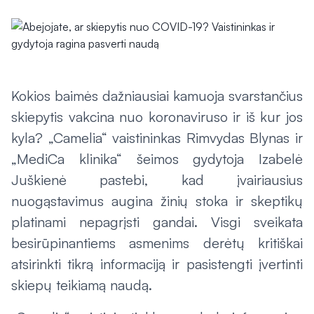
Kokios baimės dažniausiai kamuoja svarstančius
skiepytis vakcina nuo koronaviruso ir iš kur jos
kyla? „Camelia“ vaistininkas Rimvydas Blynas ir
„MediCa klinika“ šeimos gydytoja Izabelė
Juškienė pastebi, kad įvairiausius
nuogąstavimus augina žinių stoka ir skeptikų
platinami nepagrįsti gandai. Visgi sveikata
besirūpinantiems asmenims derėtų kritiškai
atsirinkti tikrą informaciją ir pasistengti įvertinti
skiepų teikiamą naudą.