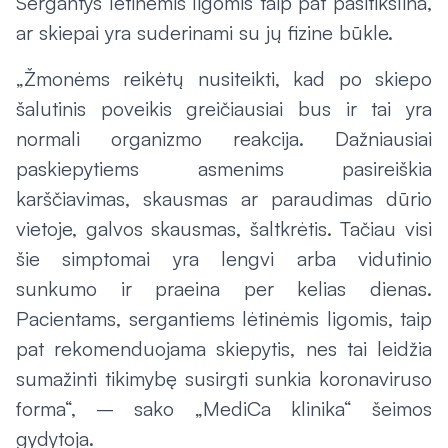
Sergantys lėtinėmis ligomis taip pat pasitikslina,
ar skiepai yra suderinami su jų fizine būkle.
„Žmonėms reikėtų nusiteikti, kad po skiepo
šalutinis poveikis greičiausiai bus ir tai yra
normali organizmo reakcija. Dažniausiai
paskiepytiems asmenims pasireiškia
karščiavimas, skausmas ar paraudimas dūrio
vietoje, galvos skausmas, šaltkrėtis. Tačiau visi
šie simptomai yra lengvi arba vidutinio
sunkumo ir praeina per kelias dienas.
Pacientams, sergantiems lėtinėmis ligomis, taip
pat rekomenduojama skiepytis, nes tai leidžia
sumažinti tikimybę susirgti sunkia koronaviruso
forma“, – sako „MediCa klinika“ šeimos
gydytoja.