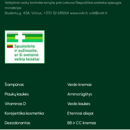
Valstybinė vaistų kontrolės tarnyba prie Lietuvos Respublikos sveikatos apsaugos
ministerijos
Studentų g. 45A, Vilnius, +370 52 639264 www.vvkt.lt, vvkt@vvkt.lt
Šampūnas
Veido kremas
Plaukų kaukės
Aminorūgštys
Vitaminas D
Veido kaukės
Korėjietiška kosmetika
Eteriniai aliejai
Dezodorantas
BB ir CC kremas