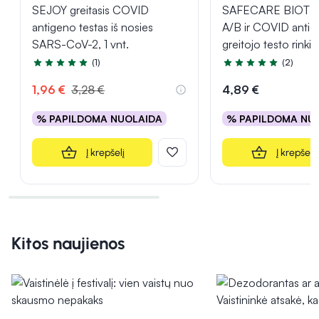
SEJOY greitasis COVID
SAFECARE BIOTEC
antigeno testas iš nosies
A/B ir COVID anti
SARS-CoV-2, 1 vnt.
greitojo testo rinkin
(1)
(2)
Įvertinimas 5.0 iš 5
Įvertinimas 5.0 iš 5
1,96 €
3,28 €
4,89 €
% PAPILDOMA NUOLAIDA
% PAPILDOMA NU
Į krepšelį
Į krepšelį
Kitos naujienos