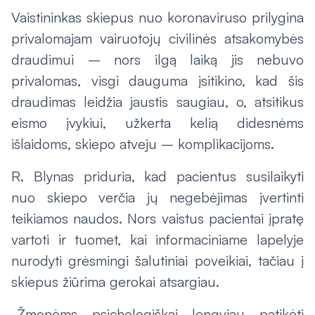
Vaistininkas skiepus nuo koronaviruso prilygina
privalomajam vairuotojų civilinės atsakomybės
draudimui – nors ilgą laiką jis nebuvo
privalomas, visgi dauguma įsitikino, kad šis
draudimas leidžia jaustis saugiau, o, atsitikus
eismo įvykiui, užkerta kelią didesnėms
išlaidoms, skiepo atveju – komplikacijoms.
R. Blynas priduria, kad pacientus susilaikyti
nuo skiepo verčia jų negebėjimas įvertinti
teikiamos naudos. Nors vaistus pacientai įpratę
vartoti ir tuomet, kai informaciniame lapelyje
nurodyti grėsmingi šalutiniai poveikiai, tačiau į
skiepus žiūrima gerokai atsargiau.
„Žmonėms psichologiškai lengviau patikėti