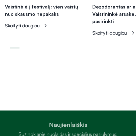
Vaistinėlė į festivalį: vien vaistų
Dezodorantas ar a
nuo skausmo nepakaks
Vaistininkė atsakė,
pasirinkti
Skaityti daugiau
Skaityti daugiau
Naujienlaiškis
Sužinok apie nuolaidas ir specialius pasiūlymus!