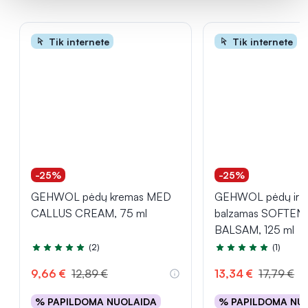
Tik internete
Tik internete
-25%
-25%
GEHWOL pėdų kremas MED
GEHWOL pėdų ir k
CALLUS CREAM, 75 ml
balzamas SOFTEN
BALSAM, 125 ml
(2)
(1)
Įvertinimas 5.0 iš 5
Įvertinimas 5.0 iš 5
9,66 €
12,89 €
13,34 €
17,79 €
% PAPILDOMA NUOLAIDA
% PAPILDOMA NU