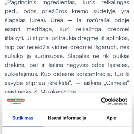
„Pagrindinis ingredientas, kuris reikalingas
pėdų odos priežiūros kremo sudėtyje, yra
šlapalas (urea). Urea – tai natūraliai odoje
esanti medžiaga, kuri reikalinga drėgmei
išlaikyti. Ji stipriai pritraukia drėgmę iš aplinkos,
taip pat neleidžia vidinei drėgmei išgaruoti, nes
sulaiko ją audiniuose. Šlapalas ne tik puikiai
drėkina, bet ir šalina negyvas odos ląsteles,
sukietėjimus. Kuo didesnė koncentracija, tuo ši
savybė stipriau išreikšta“, – aiškina „Camelia“
vaistininkė Ž. Muzikevičiūtė.
Kasdieninė pėdų higiena
Sutikimas
Išsami informacija
Apie
Pasak vaistininkės, diabetu sergantiems
žmonėms labai svarbi yra kasdieninė pėdų