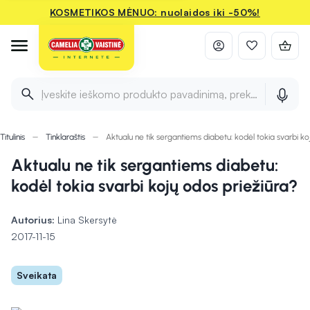
KOSMETIKOS MĖNUO: nuolaidos iki -50%!
Įveskite ieškomo produkto pavadinimą, prekės ženklą ir 
Titulinis
Tinklaraštis
Aktualu ne tik sergantiems diabetu: kodėl tokia svarbi ko
Aktualu ne tik sergantiems diabetu:
kodėl tokia svarbi kojų odos priežiūra?
Autorius:
Lina Skersytė
2017-11-15
Sveikata