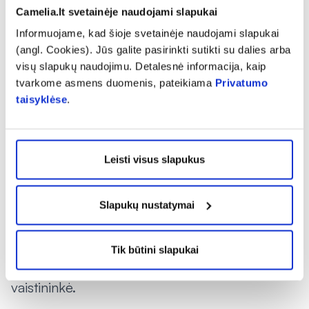
odos ir nagų priežiūra bei higienos rutina.
Camelia.lt svetainėje naudojami slapukai
Nupraustas pėdas kartu su kojų pirštų
Informuojame, kad šioje svetainėje naudojami slapukai
tarpupirščiais svarbu atidžiai nusausinti. Be to,
(angl. Cookies). Jūs galite pasirinkti sutikti su dalies arba
visų slapukų naudojimu. Detalesnė informacija, kaip
tik pateptos tinkamu kremu pėdos bus
tvarkome asmens duomenis, pateikiama
Privatumo
visapusiškai apsaugotos.
taisyklėse
.
„Taisyklės, kurių nevalia pamiršti – prieš
apsiaunant batus pasitikrinti ar juose nieko
Leisti visus slapukus
nėra, nevaikščioti basomis pėdomis, prieš
prausiantis pasitikrinti vandens temperatūrą,
rinktis ortopedinę avalynę. Taip pat ne mažiau
Slapukų nustatymai
svarbu neleisti įaugti nagams, vengti
tarpupirščių iššutimo, kulnų sutrūkinėjimo,
Tik būtini slapukai
nuospaudų bei nuotrynų“, – sako „Camelia“
vaistininkė.