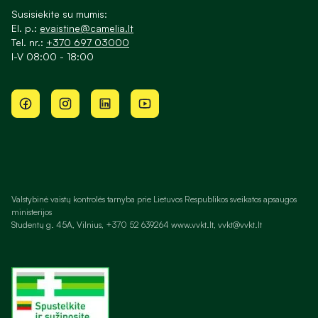
Susisiekite su mumis:
El. p.:
evaistine@camelia.lt
Tel. nr.:
+370 697 03000
I-V 08:00 - 18:00
Valstybinė vaistų kontrolės tarnyba prie Lietuvos Respublikos sveikatos apsaugos
ministerijos
Studentų g. 45A, Vilnius, +370 52 639264 www.vvkt.lt, vvkt@vvkt.lt