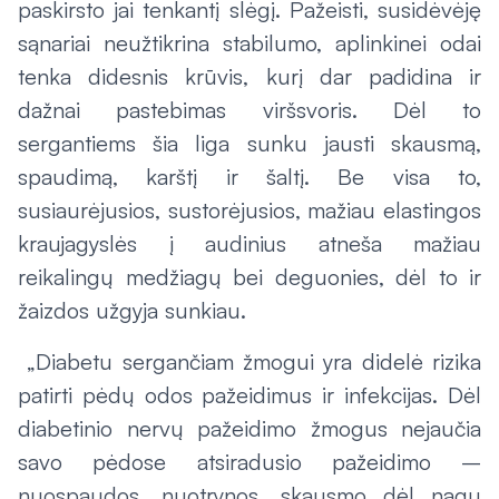
paskirsto jai tenkantį slėgį. Pažeisti, susidėvėję
sąnariai neužtikrina stabilumo, aplinkinei odai
tenka didesnis krūvis, kurį dar padidina ir
dažnai pastebimas viršsvoris. Dėl to
sergantiems šia liga sunku jausti skausmą,
spaudimą, karštį ir šaltį. Be visa to,
susiaurėjusios, sustorėjusios, mažiau elastingos
kraujagyslės į audinius atneša mažiau
reikalingų medžiagų bei deguonies, dėl to ir
žaizdos užgyja sunkiau.
„Diabetu sergančiam žmogui yra didelė rizika
patirti pėdų odos pažeidimus ir infekcijas. Dėl
diabetinio nervų pažeidimo žmogus nejaučia
savo pėdose atsiradusio pažeidimo –
nuospaudos, nuotrynos, skausmo dėl nagų