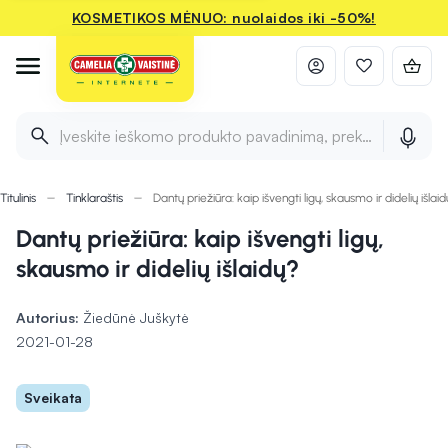
KOSMETIKOS MĖNUO: nuolaidos iki -50%!
Įveskite ieškomo produkto pavadinimą, prekės ženklą ir 
Titulinis
Tinklaraštis
Dantų priežiūra: kaip išvengti ligų, skausmo ir didelių išlai
Dantų priežiūra: kaip išvengti ligų,
skausmo ir didelių išlaidų?
Autorius:
Žiedūnė Juškytė
2021-01-28
Sveikata