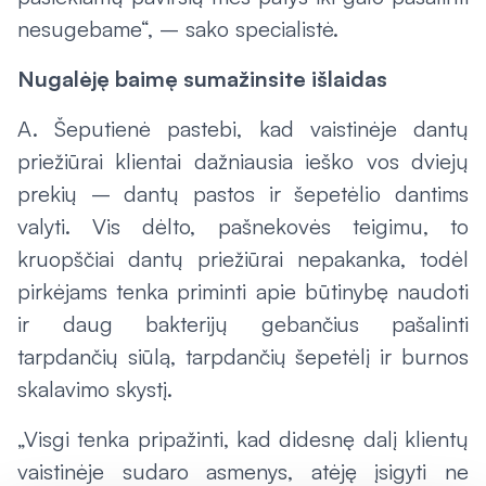
nesugebame“, – sako specialistė.
Nugalėję baimę sumažinsite išlaidas
A. Šeputienė pastebi, kad vaistinėje dantų
priežiūrai klientai dažniausia ieško vos dviejų
prekių – dantų pastos ir šepetėlio dantims
valyti. Vis dėlto, pašnekovės teigimu, to
kruopščiai dantų priežiūrai nepakanka, todėl
pirkėjams tenka priminti apie būtinybę naudoti
ir daug bakterijų gebančius pašalinti
tarpdančių siūlą, tarpdančių šepetėlį ir burnos
skalavimo skystį.
„Visgi tenka pripažinti, kad didesnę dalį klientų
vaistinėje sudaro asmenys, atėję įsigyti ne