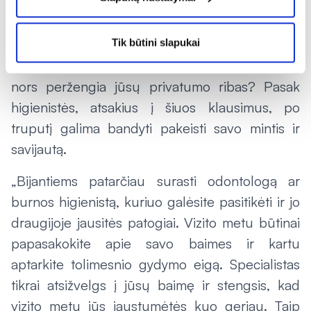
odontologą, burnos higienistė D. Turkovė
pataria užduoti sau klausimą, iš kur ši baimė
kyla. Galbūt ji susijusi su nemaloniais vaikystės
Tik būtini slapukai
prisiminimais, o galbūt jūs nemėgstate, kai kas
nors peržengia jūsų privatumo ribas? Pasak
higienistės, atsakius į šiuos klausimus, po
truputį galima bandyti pakeisti savo mintis ir
savijautą.
„Bijantiems patarčiau surasti odontologą ar
burnos higienistą, kuriuo galėsite pasitikėti ir jo
draugijoje jausitės patogiai. Vizito metu būtinai
papasakokite apie savo baimes ir kartu
aptarkite tolimesnio gydymo eigą. Specialistas
tikrai atsižvelgs į jūsų baimę ir stengsis, kad
vizito metu jūs jaustumėtės kuo geriau. Taip