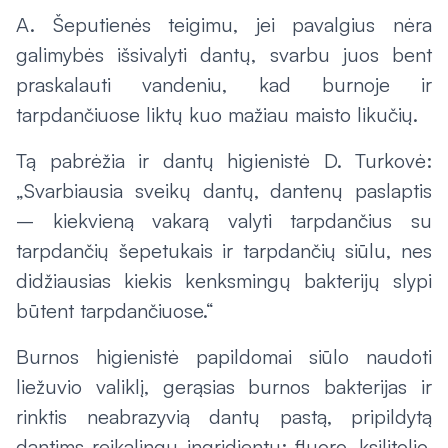
A. Šeputienės teigimu, jei pavalgius nėra
galimybės išsivalyti dantų, svarbu juos bent
praskalauti vandeniu, kad burnoje ir
tarpdančiuose liktų kuo mažiau maisto likučių.
Tą pabrėžia ir dantų higienistė D. Turkovė:
„Svarbiausia sveikų dantų, dantenų paslaptis
– kiekvieną vakarą valyti tarpdančius su
tarpdančių šepetukais ir tarpdančių siūlu, nes
didžiausias kiekis kenksmingų bakterijų slypi
būtent tarpdančiuose.“
Burnos higienistė papildomai siūlo naudoti
liežuvio valiklį, gerąsias burnos bakterijas ir
rinktis neabrazyvią dantų pastą, pripildytą
dantims reikalingų ingridientų: fluoro, ksilitolio,