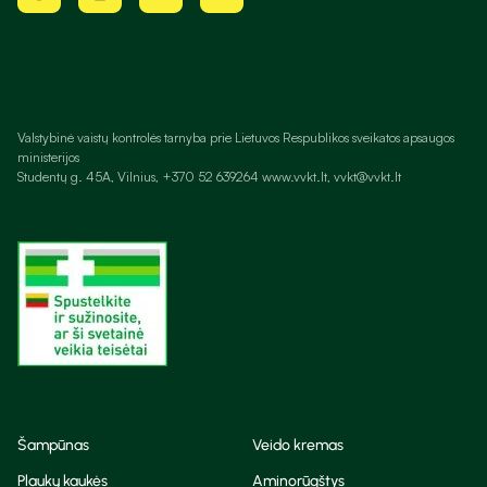
Valstybinė vaistų kontrolės tarnyba prie Lietuvos Respublikos sveikatos apsaugos
ministerijos
Studentų g. 45A, Vilnius, +370 52 639264 www.vvkt.lt, vvkt@vvkt.lt
Šampūnas
Veido kremas
Plaukų kaukės
Aminorūgštys