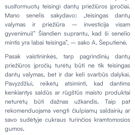
susiformuotų teisingi dantų priežiūros įpročiai.
Mano senelis sakydavo: „teisingas dantų
valymas ir priežiūra – investicija visam
gyvenimui!“ Šiandien suprantu, kad ši senelio
mintis yra labai teisinga“, – sako A. Šeputienė.
Pasak vaistininkės, tarp pagrindinių dantų
priežiūros įpročių turėtų būti ne tik teisingas
dantų valymas, bet ir dar keli svarbūs dalykai.
Pavyzdžiui, reikėtų atsiminti, kad dantims
kenkiantys saldūs ar rūgštūs maisto produktai
neturėtų būti dažnas užkandis. Taip pat
rekomenduojama vengti čiulpiamų saldainių ar
savo sudėtyje cukraus turinčios kramtomosios
gumos.