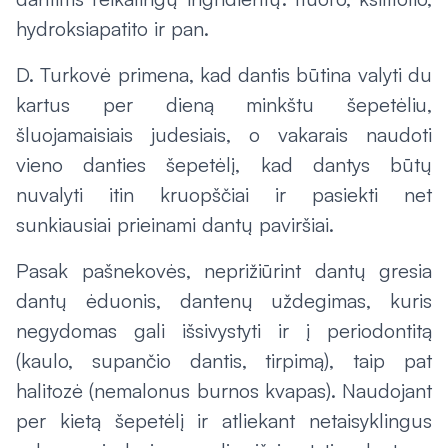
hydroksiapatito ir pan.
D. Turkovė primena, kad dantis būtina valyti du
kartus per dieną minkštu šepetėliu,
šluojamaisiais judesiais, o vakarais naudoti
vieno danties šepetėlį, kad dantys būtų
nuvalyti itin kruopščiai ir pasiekti net
sunkiausiai prieinami dantų paviršiai.
Pasak pašnekovės, neprižiūrint dantų gresia
dantų ėduonis, dantenų uždegimas, kuris
negydomas gali išsivystyti ir į periodontitą
(kaulo, supančio dantis, tirpimą), taip pat
halitozė (nemalonus burnos kvapas). Naudojant
per kietą šepetėlį ir atliekant netaisyklingus