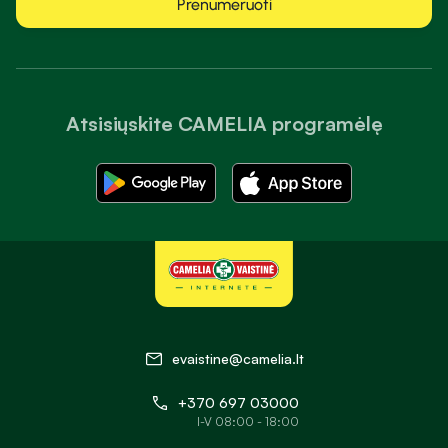
Prenumeruoti
Atsisiųskite CAMELIA programėlę
evaistine@camelia.lt
+370 697 03000
I-V 08:00 - 18:00