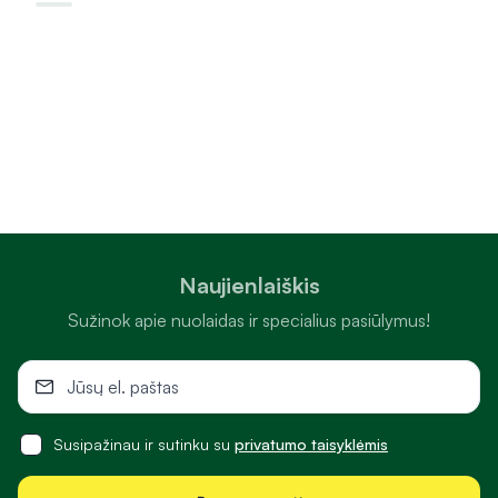
Naujienlaiškis
Sužinok apie nuolaidas ir specialius pasiūlymus!
Susipažinau ir sutinku su
privatumo taisyklėmis