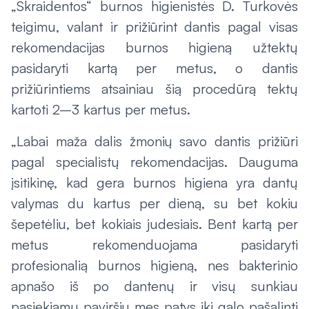
„Skraidentos“ burnos higienistės D. Turkovės
teigimu, valant ir prižiūrint dantis pagal visas
rekomendacijas burnos higieną užtektų
pasidaryti kartą per metus, o dantis
prižiūrintiems atsainiau šią procedūrą tektų
kartoti 2–3 kartus per metus.
„Labai maža dalis žmonių savo dantis prižiūri
pagal specialistų rekomendacijas. Dauguma
įsitikinę, kad gera burnos higiena yra dantų
valymas du kartus per dieną, su bet kokiu
šepetėliu, bet kokiais judesiais. Bent kartą per
metus rekomenduojama pasidaryti
profesionalią burnos higieną, nes bakterinio
apnašo iš po dantenų ir visų sunkiau
pasiekiamų paviršių mes patys iki galo pašalinti