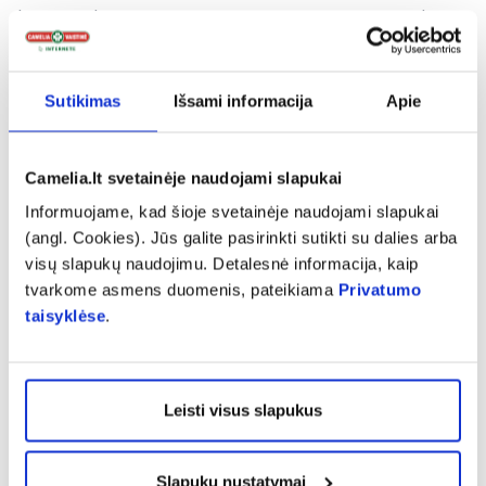
burnos higienos priemonių, o preparatų dantų
skausmui mažinti. Kalbantis su klientais
paaiškėja, kad jie mieliau renkasi
Sutikimas
Išsami informacija
Apie
medikamentus, nei vizitą pas odontologą.
Priežastis – skausmingos procedūros baimė.
Tokiomis akimirkomis visada akcentuoju
Camelia.lt svetainėje naudojami slapukai
pacientams, kad vaistai priežasties nesumažins
Informuojame, kad šioje svetainėje naudojami slapukai
(angl. Cookies). Jūs galite pasirinkti sutikti su dalies arba
ir nepanaikins. Preparatas sumažins tik
visų slapukų naudojimu. Detalesnė informacija, kaip
simptomą, o skausmas vėl atsiras ir išliks, tad
tvarkome asmens duomenis, pateikiama
Privatumo
reikia kuo skubiau kreiptis į odontologą. Kuo
taisyklėse
.
anksčiau bus šalinama skausmo priežastis, tuo
tai bus mažiau skausminga tiek jums, tiek ir
jūsų piniginei“, – pabrėžia vaistininkė.
Leisti visus slapukus
Visiems, kamuojamiems baimės lankytis pas
Slapukų nustatymai