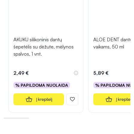
AKUKU silikoninis dantų
ALOE DENT dantų 
šepetėlis su dėžute, mėlynos
vaikams, 50 ml
spalvos, 1 vnt.
2,49 €
5,89 €
% PAPILDOMA NUOLAIDA
% PAPILDOMA NU
Į krepšelį
Į krepšelį