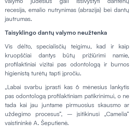
valymo judesius gali išsivystyti dantenų
recesija, emalio nutrynimas (abrazija) bei dantų
jautrumas.
Taisyklingo dantų valymo neužtenka
Vis dėlto, specialisčių teigimu, kad ir kaip
kruopščiai dantys būtų prižiūrimi namie,
profilaktiniai vizitai pas odontologą ir burnos
higienistą turėtų tapti įpročiu.
„Labai svarbu įprasti kas 6 mėnesius lankytis
pas odontologą profilaktiniam patikrinimui, o ne
tada kai jau juntame pirmuosius skausmo ar
uždegimo procesus“, – įsitikinusi „Camelia“
vaistininkė A. Šeputienė.