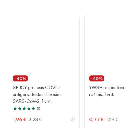
-40%
-40%
SEJOY greitasis COVID
YWSH respiratorius
antigeno testas iš nosies
rožinis, 1 vnt.
SARS-CoV-2, 1 vnt.
(1)
Įvertinimas 5.0 iš 5
1,96 €
3,28 €
0,77 €
1,29 €