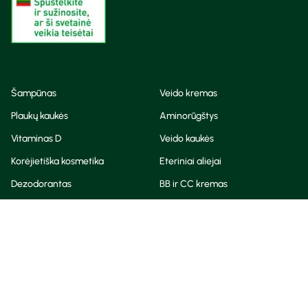
Šampūnas
Veido kremas
Plaukų kaukės
Aminorūgštys
Vitaminas D
Veido kaukės
Korėjietiška kosmetika
Eteriniai aliejai
Dezodorantas
BB ir CC kremas
Visos teisės saugomos
Privatumo taisyklės
Slapukų politika
© Camelia 2026