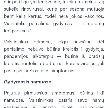
o ir pati liga yra lengvesnė, trunka trumpiau. Ją
sukelia rinovirusai, kurie per sezoną mutuoja
bent kelis kartus, todėl nėra jokios vakcinos.
Vienintelis peršalimo gydymas – simptomų
lengvinimas.“
Vaistininkas primena, jeigu anksčiau dėl
peršalimo nebuvo būtina kreiptis į gydytoją,
pandemijos laikotarpiu – būtina iš pradžių
kreiptis nuotoliniu būdu, nes koronavirusas gali
pasireikšti ir šios ligos simptomais.
Gydymasis namuose
Pajutus pirmuosius simptomus, būtina likti
namuose. Vaistininkas pataria savo namų
vaistinėlėje iš anksto turėti pagrindines