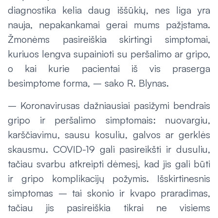
diagnostika kelia daug iššūkių, nes liga yra
nauja, nepakankamai gerai mums pažįstama.
Žmonėms pasireiškia skirtingi simptomai,
kuriuos lengva supainioti su peršalimo ar gripo,
o kai kurie pacientai iš vis praserga
besimptome forma, – sako R. Blynas.
– Koronavirusas dažniausiai pasižymi bendrais
gripo ir peršalimo simptomais: nuovargiu,
karščiavimu, sausu kosuliu, galvos ar gerklės
skausmu. COVID-19 gali pasireikšti ir dusuliu,
tačiau svarbu atkreipti dėmesį, kad jis gali būti
ir gripo komplikacijų požymis. Išskirtinesnis
simptomas – tai skonio ir kvapo praradimas,
tačiau jis pasireiškia tikrai ne visiems