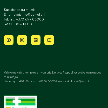
Susisiekite su mumis:
El. p.:
evaistine@camelia.lt
Tel. nr.:
+370 697 03000
I-V 08:00 - 18:00
Valstybinė vaistų kontrolės tarnyba prie Lietuvos Respublikos sveikatos apsaugos
ministerijos
Studentų g. 45A, Vilnius, +370 52 639264 www.vvkt.lt, vvkt@vvkt.lt