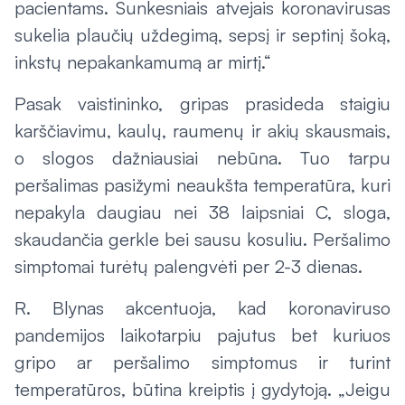
pacientams. Sunkesniais atvejais koronavirusas
sukelia plaučių uždegimą, sepsį ir septinį šoką,
inkstų nepakankamumą ar mirtį.“
Pasak vaistininko, gripas prasideda staigiu
karščiavimu, kaulų, raumenų ir akių skausmais,
o slogos dažniausiai nebūna. Tuo tarpu
peršalimas pasižymi neaukšta temperatūra, kuri
nepakyla daugiau nei 38 laipsniai C, sloga,
skaudančia gerkle bei sausu kosuliu. Peršalimo
simptomai turėtų palengvėti per 2-3 dienas.
R. Blynas akcentuoja, kad koronaviruso
pandemijos laikotarpiu pajutus bet kuriuos
gripo ar peršalimo simptomus ir turint
temperatūros, būtina kreiptis į gydytoją. „Jeigu