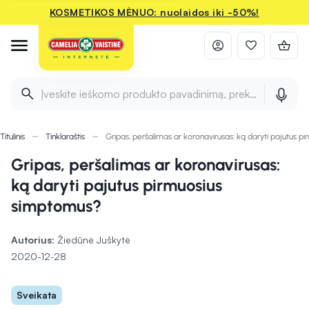
KOSMETIKOS MĖNUO: nuolaidos iki -50%!
Įveskite ieškomo produkto pavadinimą, prekės ženklą ir 
Titulinis
Tinklaraštis
Gripas, peršalimas ar koronavirusas: ką daryti pajutus 
Gripas, peršalimas ar koronavirusas:
ką daryti pajutus pirmuosius
simptomus?
Autorius:
Žiedūnė Juškytė
2020-12-28
Sveikata