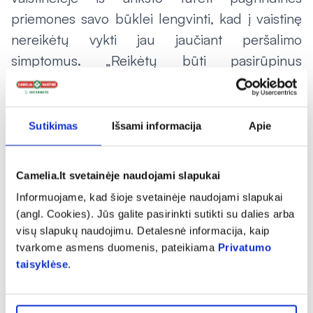
priemones savo būklei lengvinti, kad į vaistinę
nereikėtų vykti jau jaučiant peršalimo
simptomus. „Reikėtų būti pasirūpinus
preparatais karščiavimo mažinimui, slogai
suvaldyti, atsikosėjimui lengvinti, taip pat –
vaistais nuo skausmo, – vardija vaistininkas.
Sutikimas
Išsami informacija
Apie
– Jeigu kamuoja sloga, naudokite purškalus,
stabdančius nosies sekreciją ir mažinančius
Camelia.lt svetainėje naudojami slapukai
paburkimą. Plaukite nosį jūros vandeniu. Jei
Informuojame, kad šioje svetainėje naudojami slapukai
(angl. Cookies). Jūs galite pasirinkti sutikti su dalies arba
skauda gerklę, yra įvairių pastilių ir purškalų –
visų slapukų naudojimu. Detalesnė informacija, kaip
galima rinktis tiek augalinius, tiek cheminius.
tvarkome asmens duomenis, pateikiama
Privatumo
Jeigu pradedame atsikosėti, reikėtų vartoti
taisyklėse
.
preparatus, lengvinančius kosulį. Tai skatina
plaučius valytis nuo visko, kas ten susikaupė,