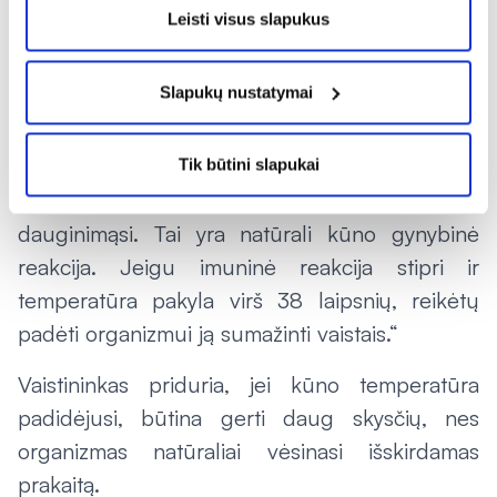
taip pat ir virusų.“
Leisti visus slapukus
R. Blynas primena ir bendras rekomendacijas,
Slapukų nustatymai
kaip kovoti su padidėjusia temperatūra: „Kūno
temperatūros malšinti vaistais nepatariama, jei ji
yra mažesnė nei 38 laipsniai C. Organizmas
Tik būtini slapukai
pakelia mūsų temperatūrą, kad stabdytų viruso
dauginimąsi. Tai yra natūrali kūno gynybinė
reakcija. Jeigu imuninė reakcija stipri ir
temperatūra pakyla virš 38 laipsnių, reikėtų
padėti organizmui ją sumažinti vaistais.“
Vaistininkas priduria, jei kūno temperatūra
padidėjusi, būtina gerti daug skysčių, nes
organizmas natūraliai vėsinasi išskirdamas
prakaitą.