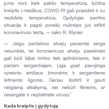
jums nors kiek pakilo temperatūra, būtina
kreiptis į medikus. COVID-19 gali prasidėti ir su
nedidele temperatūra. Gydytojas įvertins
situaciją ir pagal poreikį nukreips jus atlikti
koronaviruso testą, – sako R. Blynas
– Jeigu peršalimo atveju pacientai serga
nesunkiai, tai koronaviruso atveju pasekmės
gali būti labai rimtos tiek aplinkiniams, tiek ir
pačiam sergančiajam. Liga ypač pavojinga
vyresnio amžiaus žmonėms ir sergantiems
lėtinėmis ligomis. Geriau išsitirti ir gauti
neigiamą atsakymą, nei nebūti tikriems, ar
nesergate ir neplatinate viruso.“
Kada kreiptis į gydytoją