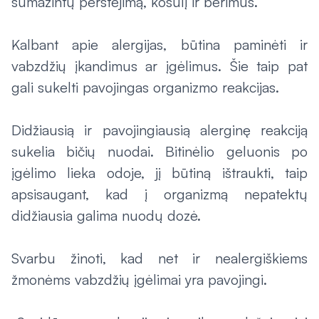
sumažintų perštėjimą, kosulį ir bėrimus.
Kalbant apie alergijas, būtina paminėti ir
vabzdžių įkandimus ar įgėlimus. Šie taip pat
gali sukelti pavojingas organizmo reakcijas.
Didžiausią ir pavojingiausią alerginę reakciją
sukelia bičių nuodai. Bitinėlio geluonis po
įgėlimo lieka odoje, jį būtiną ištraukti, taip
apsisaugant, kad į organizmą nepatektų
didžiausia galima nuodų dozė.
Svarbu žinoti, kad net ir nealergiškiems
žmonėms vabzdžių įgėlimai yra pavojingi.