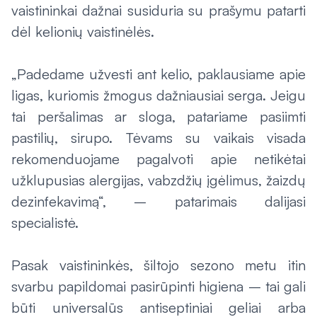
vaistininkai dažnai susiduria su prašymu patarti
dėl kelionių vaistinėlės.
„Padedame užvesti ant kelio, paklausiame apie
ligas, kuriomis žmogus dažniausiai serga. Jeigu
tai peršalimas ar sloga, patariame pasiimti
pastilių, sirupo. Tėvams su vaikais visada
rekomenduojame pagalvoti apie netikėtai
užklupusias alergijas, vabzdžių įgėlimus, žaizdų
dezinfekavimą“, – patarimais dalijasi
specialistė.
Pasak vaistininkės, šiltojo sezono metu itin
svarbu papildomai pasirūpinti higiena – tai gali
būti universalūs antiseptiniai geliai arba