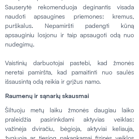
Sauserytė rekomenduoja deginantis visada
naudoti apsaugines priemones: kremus,
purškalus. Nepamiršti padengti kūną
apsauginiu losjonu ir taip apsaugoti odą nuo
nudegimų.
Vaistinių darbuotojai pastebi, kad žmonės
neretai pamiršta, kad pamaitinti nuo saulės
išsausintą odą reikia ir grįžus namo.
Raumenų ir sąnarių skausmai
Šiltuoju metų laiku žmonės daugiau laiko
praleidžia pasirinkdami aktyvias veiklas:
važinėja dviračiu, bėgioja, aktyviai keliauja,
žygiuoja ar tiesiog pakankamai fizinės veiklos