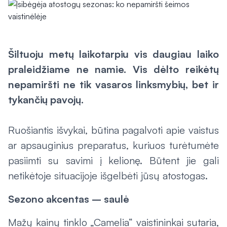
Šiltuoju metų laikotarpiu vis daugiau laiko
praleidžiame ne namie. Vis dėlto reikėtų
nepamiršti ne tik vasaros linksmybių, bet ir
tykančių pavojų.
Ruošiantis išvykai, būtina pagalvoti apie vaistus
ar apsauginius preparatus, kuriuos turėtumėte
pasiimti su savimi į kelionę. Būtent jie gali
netikėtoje situacijoje išgelbėti jūsų atostogas.
Sezono akcentas – saulė
Mažų kainų tinklo „Camelia“ vaistininkai sutaria,