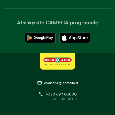
Atsisiųskite CAMELIA programėlę
evaistine@camelia.lt
+370 697 03000
I-V 08:00 - 18:00