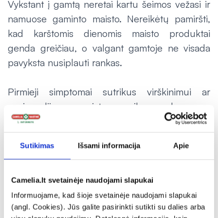
Vykstant į gamtą neretai kartu šeimos vežasi ir
namuose gaminto maisto. Nereikėtų pamiršti,
kad karštomis dienomis maisto produktai
genda greičiau, o valgant gamtoje ne visada
pavyksta nusiplauti rankas.
Pirmieji simptomai sutrikus virškinimui ar
apsinuodijus maistu: pilvo skausmas,
pykinimas, viduriavimas. Deja, tokiais atvejais,
kai prasideda minėti negalavimai, ne visada
Sutikimas
Išsami informacija
Apie
būname tinkamai pasiruošę.
Visuomenėje yra įsitvirtinęs tikėjimas, kad
Camelia.lt svetainėje naudojami slapukai
anglies tabletės yra pagrindinė gydymosi
Informuojame, kad šioje svetainėje naudojami slapukai
priemonė, susidūrus su pykinimu. Vis dėlto,
(angl. Cookies). Jūs galite pasirinkti sutikti su dalies arba