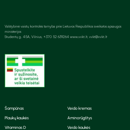
Valstybinė vaistų kontrolės tarnyba prie Lietuvos Respublikos sveikatos apsaugos
ministerijos
Studentų g. 45A, Vilnius, +370 52 639264 www.vvkt.lt, vvkt@vvkt.lt
Šampūnas
Veido kremas
Plaukų kaukės
Aminorūgštys
Vitaminas D
Veido kaukės