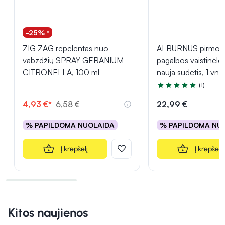
-25% *
ZIG ZAG repelentas nuo
ALBURNUS pirmos
vabzdžių SPRAY GERANIUM
pagalbos vaistinėlė
CITRONELLA, 100 ml
nauja sudėtis, 1 vnt.
(1)
Įvertinimas 5.0 iš 5
4,93 €*
6,58 €
22,99 €
% PAPILDOMA NUOLAIDA
% PAPILDOMA NU
Į krepšelį
Į krepšelį
Kitos naujienos