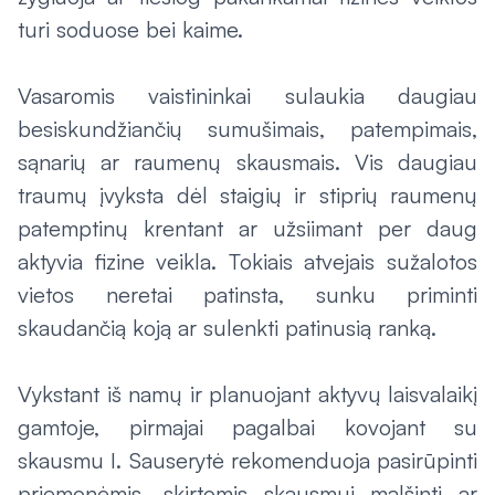
turi soduose bei kaime.
Vasaromis vaistininkai sulaukia daugiau
besiskundžiančių sumušimais, patempimais,
sąnarių ar raumenų skausmais. Vis daugiau
traumų įvyksta dėl staigių ir stiprių raumenų
patemptinų krentant ar užsiimant per daug
aktyvia fizine veikla. Tokiais atvejais sužalotos
vietos neretai patinsta, sunku priminti
skaudančią koją ar sulenkti patinusią ranką.
Vykstant iš namų ir planuojant aktyvų laisvalaikį
gamtoje, pirmajai pagalbai kovojant su
skausmu I. Sauserytė rekomenduoja pasirūpinti
priemonėmis, skirtomis skausmui malšinti ar