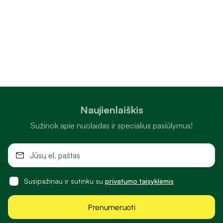
Naujienlaiškis
Sužinok apie nuolaidas ir specialius pasiūlymus!
Susipažinau ir sutinku su
privatumo taisyklėmis
Prenumeruoti