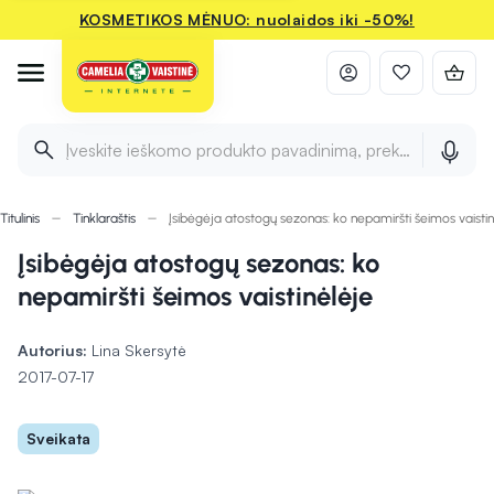
KOSMETIKOS MĖNUO: nuolaidos iki -50%!
Įveskite ieškomo produkto pavadinimą, prekės ženklą ir 
Titulinis
Tinklaraštis
Įsibėgėja atostogų sezonas: ko nepamiršti šeimos vaistin
Įsibėgėja atostogų sezonas: ko
nepamiršti šeimos vaistinėlėje
Autorius:
Lina Skersytė
2017-07-17
Sveikata