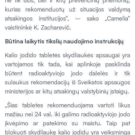
ne tik šios, bet ir kitų prevencinių priemonių,
kurias rekomenduotų už situacijos valdymą
atsakingos institucijos“, – sako „Camelia“
vaistininkė K. Zacharevič.
Būtina laikytis tikslių naudojimo instrukcijų
Kalio jodido tabletės skydliaukės apsaugai yra
vartojamos tik tada, kai aplinkoje pasklinda
būtent radioaktyviojo jodo dalelės ir tik
sulaukus rekomendacijų iš Sveikatos apsaugos
ministerijos ar kitų atsakingų valstybinių įstaigų.
„Šias tabletes rekomenduojama vartoti likus
mažiau nei 24 val. iki galimo radioaktyviojo jodo
įkvėpimo ar patekimo su maistu. Taip pat
blokuoti skydliaukę kalio jodidu yra veiksminga