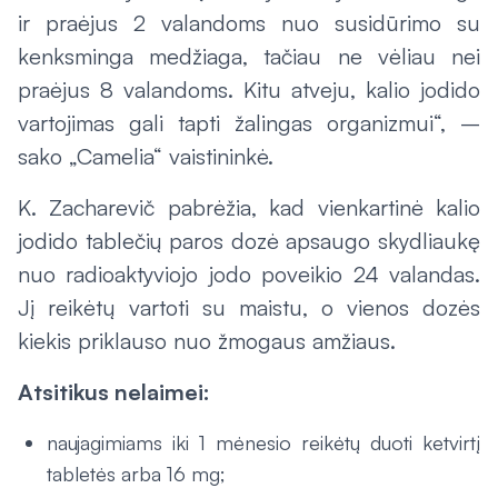
ir praėjus 2 valandoms nuo susidūrimo su
kenksminga medžiaga, tačiau ne vėliau nei
praėjus 8 valandoms. Kitu atveju, kalio jodido
vartojimas gali tapti žalingas organizmui“, –
sako „Camelia“ vaistininkė.
K. Zacharevič pabrėžia, kad vienkartinė kalio
jodido tablečių paros dozė apsaugo skydliaukę
nuo radioaktyviojo jodo poveikio 24 valandas.
Jį reikėtų vartoti su maistu, o vienos dozės
kiekis priklauso nuo žmogaus amžiaus.
Atsitikus nelaimei:
naujagimiams iki 1 mėnesio reikėtų duoti ketvirtį
tabletės arba 16 mg;