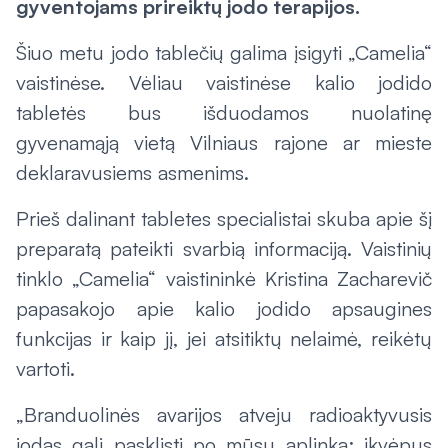
gyventojams prireiktų jodo terapijos.
Šiuo metu jodo tablečių galima įsigyti „Camelia“
vaistinėse. Vėliau vaistinėse kalio jodido
tabletės bus išduodamos nuolatinę
gyvenamąją vietą Vilniaus rajone ar mieste
deklaravusiems asmenims.
Prieš dalinant tabletes specialistai skuba apie šį
preparatą pateikti svarbią informaciją. Vaistinių
tinklo „Camelia“ vaistininkė Kristina Zacharevič
papasakojo apie kalio jodido apsaugines
funkcijas ir kaip jį, jei atsitiktų nelaimė, reikėtų
vartoti.
„Branduolinės avarijos atveju radioaktyvusis
jodas gali pasklisti po mūsų aplinką: įkvėpus