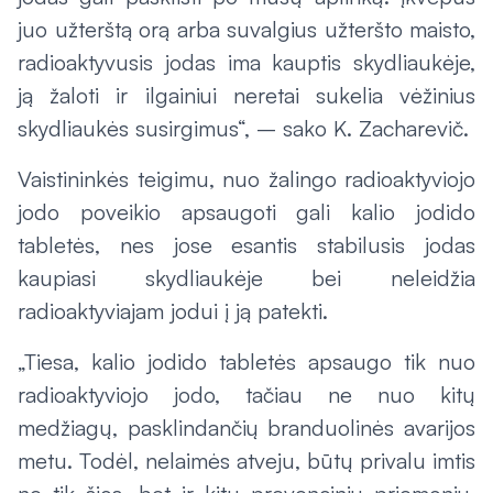
juo užterštą orą arba suvalgius užteršto maisto,
radioaktyvusis jodas ima kauptis skydliaukėje,
ją žaloti ir ilgainiui neretai sukelia vėžinius
skydliaukės susirgimus“, – sako K. Zacharevič.
Vaistininkės teigimu, nuo žalingo radioaktyviojo
jodo poveikio apsaugoti gali kalio jodido
tabletės, nes jose esantis stabilusis jodas
kaupiasi skydliaukėje bei neleidžia
radioaktyviajam jodui į ją patekti.
„Tiesa, kalio jodido tabletės apsaugo tik nuo
radioaktyviojo jodo, tačiau ne nuo kitų
medžiagų, pasklindančių branduolinės avarijos
metu. Todėl, nelaimės atveju, būtų privalu imtis