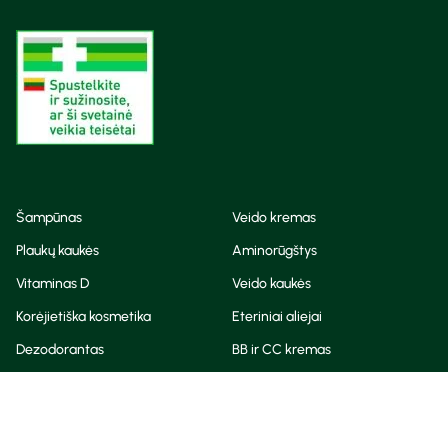
Šampūnas
Veido kremas
Plaukų kaukės
Aminorūgštys
Vitaminas D
Veido kaukės
Korėjietiška kosmetika
Eteriniai aliejai
Dezodorantas
BB ir CC kremas
Visos teisės saugomos
Privatumo taisyklės
Slapukų politika