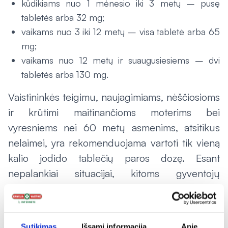
kūdikiams nuo 1 mėnesio iki 3 metų – pusę
tabletės arba 32 mg;
vaikams nuo 3 iki 12 metų – visa tabletė arba 65
mg;
vaikams nuo 12 metų ir suaugusiesiems – dvi
tabletės arba 130 mg.
Vaistininkės teigimu, naujagimiams, nėščiosioms
ir krūtimi maitinančioms moterims bei
vyresniems nei 60 metų asmenims, atsitikus
nelaimei, yra rekomenduojama vartoti tik vieną
kalio jodido tablečių paros dozę. Esant
nepalankiai situacijai, kitoms gyventojų
grupėms gali prireikti suvartoti po dar vieną
dozę.
Spiritiniam jodo tirpalui ir joduotai druskai –
Sutikimas
Išsami informacija
Apie