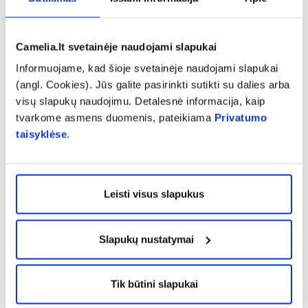
griežtas ne
Camelia.lt svetainėje naudojami slapukai
K. Zacharevič pabrėžia, kad kalio jodidas yra
Informuojame, kad šioje svetainėje naudojami slapukai
vienintelis preparatas, kurį reikėtų naudoti
(angl. Cookies). Jūs galite pasirinkti sutikti su dalies arba
avarijos atveju, norint apsaugoti skydliaukę. Nei
visų slapukų naudojimu. Detalesnė informacija, kaip
spiritinis jodo tirpalas, nei joduota druska
tvarkome asmens duomenis, pateikiama
Privatumo
apsaugoti skydliaukės nepadės.
taisyklėse
.
„Spiritinis jodo tirpalas yra skirtas tik odai, jo
veiklioji medžiaga yra ne kalio jodidas, o tiesiog
Leisti visus slapukus
jodas – toksiškai veikianti medžiaga, galinti
sukelti cheminių audinių nudegimų,
Slapukų nustatymai
apsinuodijimą, – sako „Camelia“ vaistininkė.
– Jo negalima gerti net skiedžiant vandeniu.
Tik būtini slapukai
Nors joduota druska ir padeda suaktyvinti