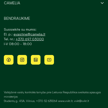
CAMELIA
BENDRAUKIME
Susisiekite su mumis:
El. p.:
evaistine@camelia.lt
Tel. nr.:
+370 697 03000
I-V 08:00 - 18:00
Valstybinė vaistų kontrolės tarnyba prie Lietuvos Respublikos sveikatos apsaugos
ministerijos
Studentų g. 45A, Vilnius, +370 52 639264 www.vvkt.lt, vvkt@vvkt.lt