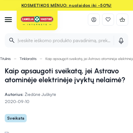
KOSMETIKOS MĖNUO: nuolaidos iki -50%!
Įveskite ieškomo produkto pavadinimą, prekės ženklą ir 
Titulinis
Tinklaraštis
Kaip apsaugoti sveikatą, jei Astravo atominėje elektrinė
Kaip apsaugoti sveikatą, jei Astravo
atominėje elektrinėje įvyktų nelaimė?
Autorius:
Žiedūnė Juškytė
2020-09-10
Sveikata