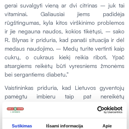
gerai suvalgyti vieną ar dvi citrinas – juk tai
vitaminai. Galiausiai jiems padidėja
rūgštingumas, kyla kitos virškinimo problemos
ir jie negauna naudos, kokios tikėtųsi, – sako
R. Blynas ir priduria, kad panaši situacija ir dėl
medaus naudojimo. – Medų turite vertinti kaip
cukrų, o cukraus kiekį reikia riboti. Ypač
atsargiems reikėtų būti vyresniems žmonėms
bei sergantiems diabetu.“
Vaistininkas priduria, kad Lietuvos gyventojų
pamėgtu imbieru taip pat nereikėtų
piknaudžiauti. Kaip ir česnakas, jis gali dirginti
skrandį, dėl to gali kilti sveikatos problemų.
5. Nepamirškite probiotikų
Sutikimas
Išsami informacija
Apie