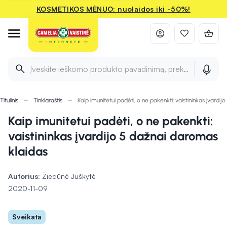
KOSMETIKOS MĖNUO: nuolaidos iki -50%!
Įveskite ieškomo produkto pavadinimą, prekės ženklą ir 
Titulinis
Tinklaraštis
Kaip imunitetui padėti, o ne pakenkti: vaistininkas įvardi
Kaip imunitetui padėti, o ne pakenkti:
vaistininkas įvardijo 5 dažnai daromas
klaidas
Autorius:
Žiedūnė Juškytė
2020-11-09
Sveikata