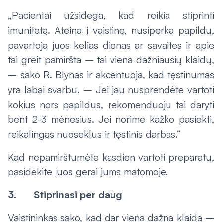
„Pacientai užsidega, kad reikia stiprinti
imunitetą. Ateina į vaistinę, nusiperka papildų,
pavartoja juos kelias dienas ar savaites ir apie
tai greit pamiršta – tai viena dažniausių klaidų,
– sako R. Blynas ir akcentuoja, kad tęstinumas
yra labai svarbu. – Jei jau nusprendėte vartoti
kokius nors papildus, rekomenduoju tai daryti
bent 2-3 mėnesius. Jei norime kažko pasiekti,
reikalingas nuoseklus ir tęstinis darbas.“
Kad nepamirštumėte kasdien vartoti preparatų,
pasidėkite juos gerai jums matomoje.
3. Stiprinasi per daug
Vaistininkas sako, kad dar viena dažna klaida –