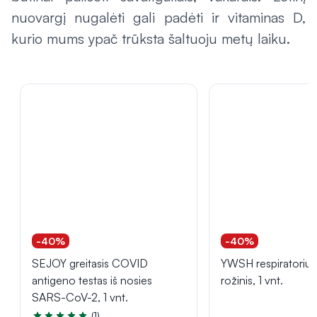
nuovargį nugalėti gali padėti ir vitaminas D,
kurio mums ypač trūksta šaltuoju metų laiku.
-40%
-40%
SEJOY greitasis COVID
YWSH respiratorius
antigeno testas iš nosies
rožinis, 1 vnt.
SARS-CoV-2, 1 vnt.
(1)