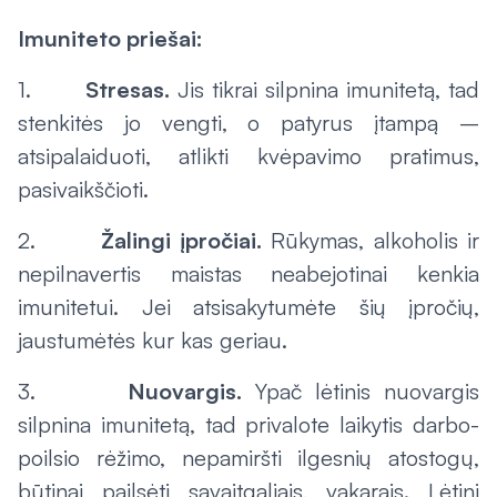
Imuniteto priešai:
1.
Stresas.
Jis tikrai silpnina imunitetą, tad
stenkitės jo vengti, o patyrus įtampą –
atsipalaiduoti, atlikti kvėpavimo pratimus,
pasivaikščioti.
2.
Žalingi įpročiai.
Rūkymas, alkoholis ir
nepilnavertis maistas neabejotinai kenkia
imunitetui. Jei atsisakytumėte šių įpročių,
jaustumėtės kur kas geriau.
3.
Nuovargis.
Ypač lėtinis nuovargis
silpnina imunitetą, tad privalote laikytis darbo-
poilsio rėžimo, nepamiršti ilgesnių atostogų,
būtinai pailsėti savaitgaliais, vakarais. Lėtinį