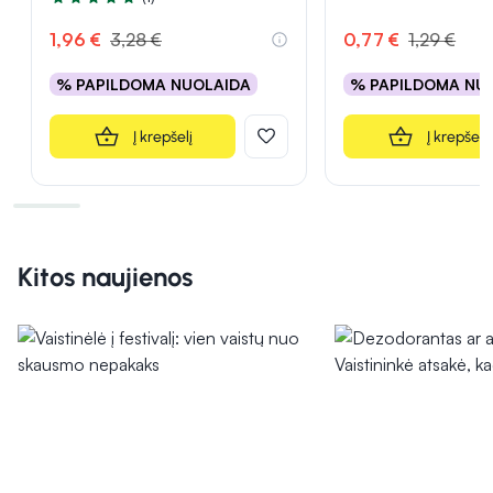
Įvertinimas 5.0 iš 5
1,96 €
3,28 €
0,77 €
1,29 €
% PAPILDOMA NUOLAIDA
% PAPILDOMA NU
Į krepšelį
Į krepšelį
Kitos naujienos