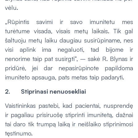
vėlu.
„Rūpintis savimi ir savo imunitetu mes
turėtume visada, visais metų laikais. Tik gal
šaltuoju metų laiku daugiau susirūpiname, nes
visi aplink ima negaluoti, tad bijome ir
nenorime taip pat susirgti“, – sakė R. Blynas ir
pridūrė, jei dar nepasirūpinote papildoma
imuniteto apsauga, pats metas taip padaryti.
2. Stiprinasi nenuosekliai
Vaistininkas pastebi, kad pacientai, nusprendę
ir pagaliau prisiruošę stiprinti imunitetą, dažnai
tai daro tik trumpą laiką ir neišlaiko stiprinimosi
tęstinumo.