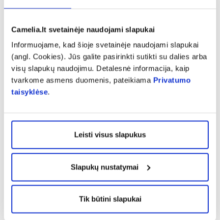
Jei susirgote bakterine infekcija ir gydytojas
Camelia.lt svetainėje naudojami slapukai
paskyrė vartoti antibiotikus, vaistininkas
Informuojame, kad šioje svetainėje naudojami slapukai
primena kartu naudoti ir probiotikus. Galima
(angl. Cookies). Jūs galite pasirinkti sutikti su dalies arba
rinktis natūralius – raugintas daržoves, jogurtą,
visų slapukų naudojimu. Detalesnė informacija, kaip
kefyrą; galima ir kapsulėmis.
tvarkome asmens duomenis, pateikiama
Privatumo
taisyklėse
.
„Žarnyno bakterijos yra atsakingos už kai kurių
vitaminų sintezę. Nuo geros mikrofloros taip
pat priklauso ir bendras organizmo
Leisti visus slapukus
atsparumas. Vartojant antibiotikus, žūva ne tik
blogosios, bet ir gerosios bakterijos“, –
Slapukų nustatymai
primena vaistininkas.
Kaip pasirūpinti imunitetu?
Tik būtini slapukai
Patardamas, kaip stiprinti imunitetą, vaistininkas