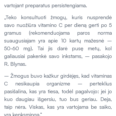
vartojant preparatus persistengiama.
„Teko konsultuoti žmogų, kuris nusprendė
savo nuožiūra vitamino C per dieną gerti po 5
gramus (rekomenduojama paros norma
suaugusiajam yra apie 10 kartų mažesnė –
50-60 mg). Tai jis darė pusę metų, kol
galiausiai pakenkė savo inkstams, – pasakojo
R. Blynas.
– Žmogus buvo kažkur girdėjęs, kad vitaminas
C nesikaupia organizme – perteklius
pasišalina, kas yra tiesa, todėl pagalvojo: jei jo
kuo daugiau išgersiu, tuo bus geriau. Deja,
taip nėra. Viskas, kas yra vartojama be saiko,
yra kenksminga.“