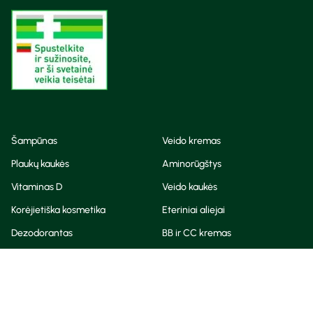
Šampūnas
Veido kremas
Plaukų kaukės
Aminorūgštys
Vitaminas D
Veido kaukės
Korėjietiška kosmetika
Eteriniai aliejai
Dezodorantas
BB ir CC kremas
Visos teisės saugomos
Privatumo taisyklės
Slapukų politika
© Camelia 2026