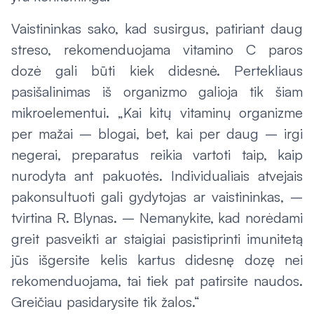
Vaistininkas sako, kad susirgus, patiriant daug
streso, rekomenduojama vitamino C paros
dozė gali būti kiek didesnė. Pertekliaus
pasišalinimas iš organizmo galioja tik šiam
mikroelementui. „Kai kitų vitaminų organizme
per mažai – blogai, bet, kai per daug – irgi
negerai, preparatus reikia vartoti taip, kaip
nurodyta ant pakuotės. Individualiais atvejais
pakonsultuoti gali gydytojas ar vaistininkas, –
tvirtina R. Blynas. – Nemanykite, kad norėdami
greit pasveikti ar staigiai pasistiprinti imunitetą
jūs išgersite kelis kartus didesnę dozę nei
rekomenduojama, tai tiek pat patirsite naudos.
Greičiau pasidarysite tik žalos.“