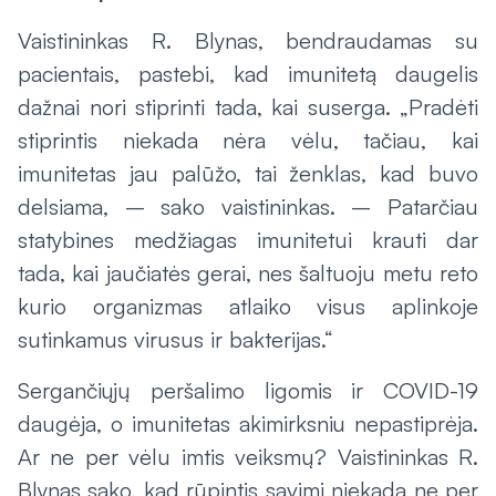
Vaistininkas R. Blynas, bendraudamas su
pacientais, pastebi, kad imunitetą daugelis
dažnai nori stiprinti tada, kai suserga. „Pradėti
stiprintis niekada nėra vėlu, tačiau, kai
imunitetas jau palūžo, tai ženklas, kad buvo
delsiama, – sako vaistininkas. – Patarčiau
statybines medžiagas imunitetui krauti dar
tada, kai jaučiatės gerai, nes šaltuoju metu reto
kurio organizmas atlaiko visus aplinkoje
sutinkamus virusus ir bakterijas.“
Sergančiųjų peršalimo ligomis ir COVID-19
daugėja, o imunitetas akimirksniu nepastiprėja.
Ar ne per vėlu imtis veiksmų? Vaistininkas R.
Blynas sako, kad rūpintis savimi niekada ne per