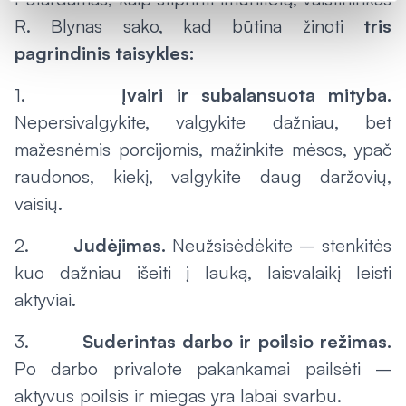
R. Blynas sako, kad būtina žinoti
tris
pagrindinis taisykles:
1.
Įvairi ir subalansuota mityba.
Nepersivalgykite, valgykite dažniau, bet
mažesnėmis porcijomis, mažinkite mėsos, ypač
raudonos, kiekį, valgykite daug daržovių,
vaisių.
2.
Judėjimas.
Neužsisėdėkite – stenkitės
kuo dažniau išeiti į lauką, laisvalaikį leisti
aktyviai.
3.
Suderintas darbo ir poilsio režimas.
Po darbo privalote pakankamai pailsėti –
aktyvus poilsis ir miegas yra labai svarbu.