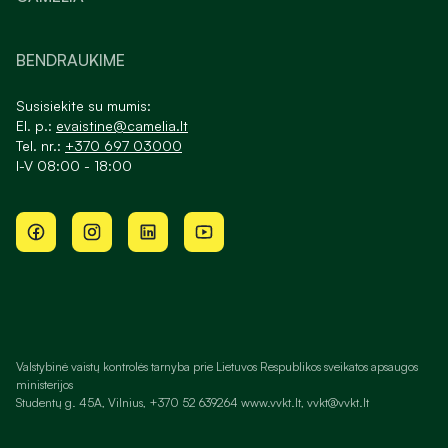
BENDRAUKIME
Susisiekite su mumis:
El. p.:
evaistine@camelia.lt
Tel. nr.:
+370 697 03000
I-V 08:00 - 18:00
Valstybinė vaistų kontrolės tarnyba prie Lietuvos Respublikos sveikatos apsaugos
ministerijos
Studentų g. 45A, Vilnius, +370 52 639264 www.vvkt.lt, vvkt@vvkt.lt