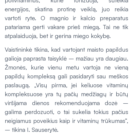
polivitaminus, kurie tonizuoja, suteikia
energijos, skatina protinę veiklą, juo reikia
vartoti ryte. O magnio ir kalcio preparatus
patariama gerti vakare prieš miegą. Tai ne tik
atpalaiduoja, bet ir gerina miego kokybę.
Vaistininkė tikina, kad vartojant maisto papildus
galioja paprasta taisyklė – mažiau yra daugiau.
Žmonės, kurie vienu metu vartoja ne vieną
papildų kompleksą gali pasidaryti sau meškos
paslaugą. „Visų pirma, jei keliuose vitaminų
kompleksuose yra tų pačių medžiagų ir būtų
viršijama dienos rekomenduojama dozė –
galima perdozuoti, o tai sukelia tokius pačius
neigiamus poveikius kaip ir vitaminų trūkumas“,
– tikina I. Sauserytė.