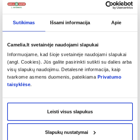
Sutikimas
Išsami informacija
Apie
-35% *
WALMARK maisto papildas
ASCOLIP maisto pa
MEGA VITAMIN D FORTE
LIPOSOMAL VITAM
Camelia.lt svetainėje naudojami slapukai
4000 TV, 30 kaps.
mg, 30 pak. x 5 g
Informuojame, kad šioje svetainėje naudojami slapukai
(angl. Cookies). Jūs galite pasirinkti sutikti su dalies arba
7,34 €*
11,29 €
26,58 €
visų slapukų naudojimu. Detalesnė informacija, kaip
% PAPILDOMA NUOLAIDA
% PAPILDOMA NU
tvarkome asmens duomenis, pateikiama
Privatumo
taisyklėse
.
Į krepšelį
Į krepšelį
Leisti visus slapukus
Kitos naujienos
Slapukų nustatymai