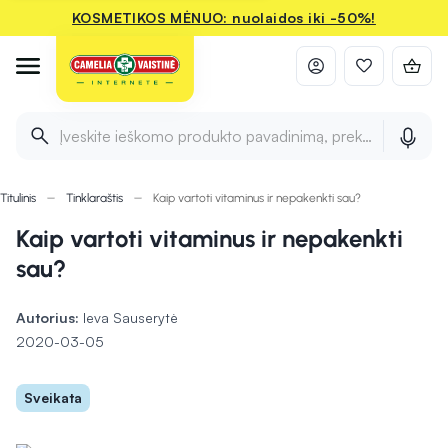
KOSMETIKOS MĖNUO: nuolaidos iki -50%!
Įveskite ieškomo produkto pavadinimą, prekės ženklą ir 
Titulinis
Tinklaraštis
Kaip vartoti vitaminus ir nepakenkti sau?
Kaip vartoti vitaminus ir nepakenkti
sau?
Autorius:
Ieva Sauserytė
2020-03-05
Sveikata