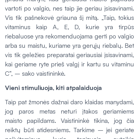
vartoti po valgio, nes taip jie geriau įsisavinami.
Vis tik pašnekovė griauna šį mitą. „Taip, tokius
vitaminus kaip A, E, D, kurie yra tirpūs
riebaluose yra rekomenduojama gerti po valgio
arba su maistu, kuriame yra gerųjų riebalų. Bet
vis tik geležies preparatai geriausiai įsisavinami,
kai geriame ryte prieš valgį ir kartu su vitaminu
C“, – sako vaistininkė.
Vieni stimuliuoja, kiti atpalaiduoja
Taip pat žmonės dažnai daro klaidas manydami,
jog paros metas neturi įtakos geriamiems
maisto papildams. Vaistininkė tikina, jog čia
reiktų būti atidesniems. Tarkime – jei geriate