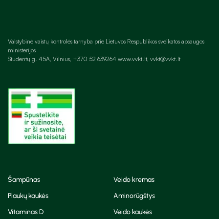
Valstybinė vaistų kontrolės tarnyba prie Lietuvos Respublikos sveikatos apsaugos
ministerijos
Studentų g. 45A, Vilnius, +370 52 639264 www.vvkt.lt, vvkt@vvkt.lt
Šampūnas
Veido kremas
Plaukų kaukės
Aminorūgštys
Vitaminas D
Veido kaukės