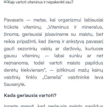
Pavasaris – metas, kai organizmui labiausiai
trūksta vitaminų. „Vitaminus ir mineralus,
žinoma, geriausiai įsisaviname su maistu, bet
reikia pripažinti, kad žiemą ir ankstyvą pavasarį
gauti sezoninių vaisių ar daržovių, kuriuose
gausu vitaminų – labai sunku ar net
neįmanoma, todėl vartoti maisto papildus
derėtų kiekvienam“, – įsitikinusi mažų kainų
vaistinių tinklo „Camelia“ vaistininkė Ieva
Sauserytė.
Kada geriausia vartoti?
Įprasta manyti, kad geriausia maisto papildus