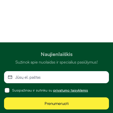
Naujienlaiškis
Sužinok apie nuolaidas ir specialius pasiūlymus!
Susipažinau ir sutinku su
privatumo taisyklėmis
Prenumeruoti