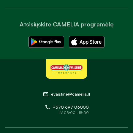
Atsisiųskite CAMELIA programėlę
evaistine@camelia.lt
+370 697 03000
I-V 08:00 - 18:00