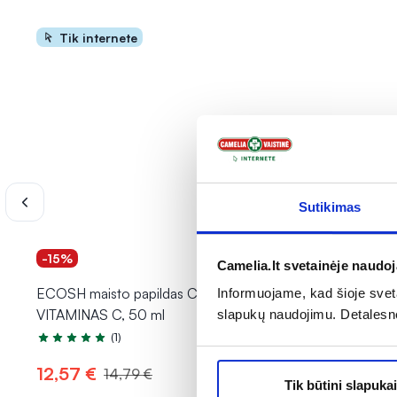
Tik internete
Sutikimas
-15%
-40% *
Camelia.lt svetainėje naudo
ECOSH maisto papildas CINKAS +
LIVOL mai
Informuojame, kad šioje sveta
VITAMINAS C, 50 ml
VITAMIN C
slapukų naudojimu. Detalesn
tab.
(1)
Įvertinimas 5.0 iš 5
12,57 €
7,73 €*
14,79 €
Tik būtini slapukai