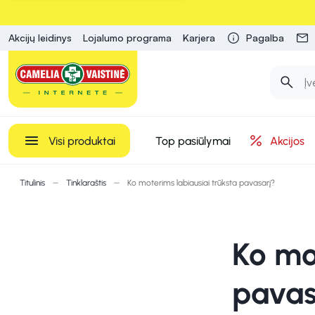
Akcijų leidinys
Lojalumo programa
Karjera
Pagalba
Visi produktai
Top pasiūlymai
Akcijos
Titulinis
Tinklaraštis
Ko moterims labiausiai trūksta pavasarį?
Ko mo
pavas