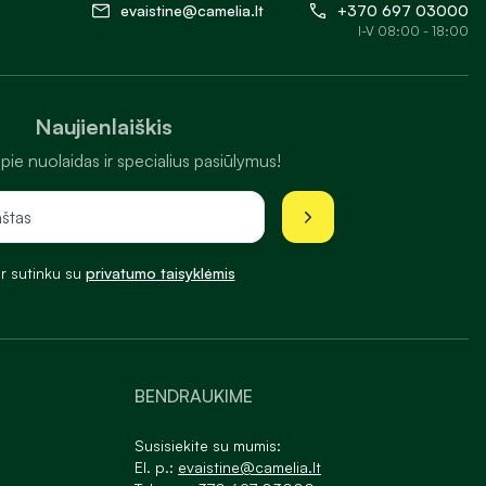
evaistine@camelia.lt
+370 697 03000
I-V 08:00 - 18:00
Naujienlaiškis
pie nuolaidas ir specialius pasiūlymus!
ir sutinku su
privatumo taisyklėmis
BENDRAUKIME
Susisiekite su mumis:
El. p.:
evaistine@camelia.lt