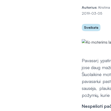
Autorius:
Kristina
2019-03-05
Sveikata
Pavasarį ypati
jose daug maži
Šiuolaikinė mot
pavasariui pas
sausėja, plauk
požymių, kurie
Nespėlioti pač