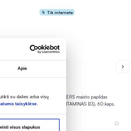
Tik internete
Apie
RAW POWDERS maisto papildas
tikti su dalies arba visų
0 kaps.
NIACINAS (VITAMINAS B3), 60 kaps.
vatumo taisyklėse
.
9,89 €
eisti visus slapukus