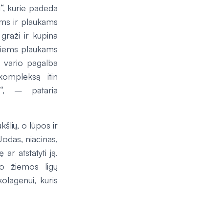
l“, kurie padeda
ams ir plaukams
 graži ir kupina
usiems plaukams
i, vario pagalba
ompleksą itin
s“, – pataria
šlių, o lūpos ir
Jodas, niacinas,
ar atstatyti ją.
po žiemos ligų
olagenui, kuris