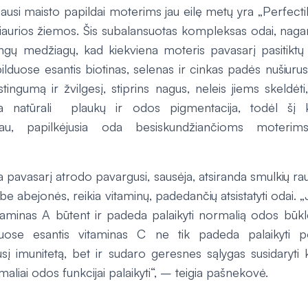
ausi maisto papildai moterims jau eilę metų yra „Perfecti
tšiaurios žiemos. Šis subalansuotas kompleksas odai, nag
lingų medžiagų, kad kiekviena moteris pavasarį pasitiktų
pilduose esantis biotinas, selenas ir cinkas padės nušiur
astingumą ir žvilgesį, stiprins nagus, neleis jiems skeldėt
a natūrali plaukų ir odos pigmentacija, todėl šį k
au, papilkėjusia oda besiskundžiančioms moterim
 pavasarį atrodo pavargusi, sausėja, atsiranda smulkių rauk
be abejonės, reikia vitaminų, padedančių atsistatyti odai. „
itaminas A būtent ir padeda palaikyti normalią odos būklę 
uose esantis vitaminas C ne tik padeda palaikyti 
sį imunitetą, bet ir sudaro geresnes sąlygas susidaryti k
maliai odos funkcijai palaikyti“, – teigia pašnekovė.