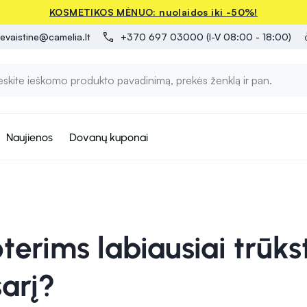
KOSMETIKOS MĖNUO: nuolaidos iki -50%!
evaistine@camelia.lt
+370 697 03000 (I-V 08:00 - 18:00)
Naujienos
Dovanų kuponai
terims labiausiai trūks
arį?