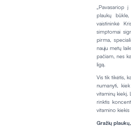
„Pavasariop į
plaukų būkle,
vaistininkė Kr
simptomai sign
pirma, special
nauju metų laiku
pačiam, nes kar
ligą.
Vis tik tikėtis
numanyti, kiek
vitaminų kiekį.
rinktis koncen
vitamino kieki
Gražių plaukų,