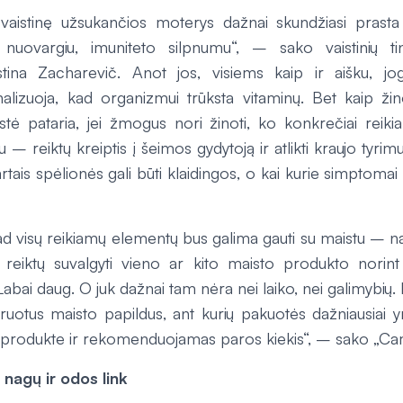
 vaistinę užsukančios moterys dažnai skundžiasi prasta
 nuovargiu, imuniteto silpnumu“, – sako vaistinių ti
istina Zacharevič. Anot jos, visiems kaip ir aišku, jog 
alizuoja, kad organizmui trūksta vitaminų. Bet kaip žin
istė pataria, jei žmogus nori žinoti, ko konkrečiai reiki
 – reiktų kreiptis į šeimos gydytoją ir atlikti kraujo tyrim
tais spėlionės gali būti klaidingos, o kai kurie simptomai 
, kad visų reikiamų elementų bus galima gauti su maistu – na
 reiktų suvalgyti vieno ar kito maisto produkto norint
 Labai daug. O juk dažnai tam nėra nei laiko, nei galimybių. 
truotus maisto papildus, ant kurių pakuotės dažniausiai y
s produkte ir rekomenduojamas paros kiekis“, – sako „Cam
 nagų ir odos link