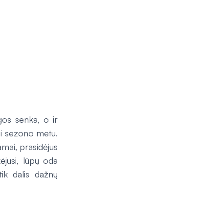
gos senka, o ir
ei sezono metu.
amai, prasidėjus
ėjusi, lūpų oda
tik dalis dažnų