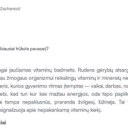
 Zacharevič
ngai jaučiamas vitaminų badmetis. Rudens gėrybių atsar
au žmogaus organizmui reikalingų vitaminų ir mineralų n
eris, kurios gyvenimo ritmas įtemptas – vaikai, darbas, n
tebi, kad turi kur kas mažiau energijos, oda tapo papilk
ai tampa nepaklusnūs, praranda žvilgesį, lūžinėja. Tai 
 signalizuoja apie nepakankamą vitaminų kiekį.
iai