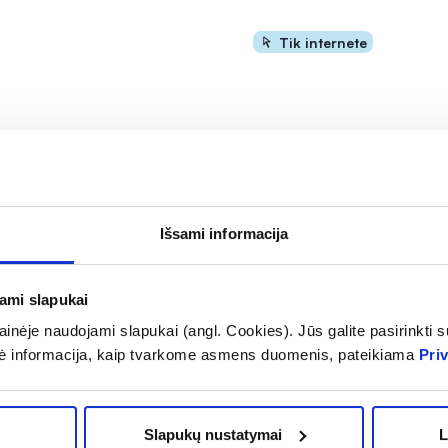
Tik internete
Išsami informacija
jami slapukai
sto papildas EXTRA
SWANSON maisto papildas
inėje naudojami slapukai (angl. Cookies). Jūs galite pasirinkti su
 400 mg, 50 kramtomųjų
VITAMINAS B3 500 mg, 25
ė informacija, kaip tvarkome asmens duomenis, pateikiama
Pri
27,69 €
12,89 €
Slapukų nustatymai
L