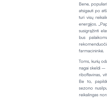
Bene, populiari
atsigauti po a
turi visų reika
energijos. „Pa
susigrąžinti el
bus palaikom
rekomenduoči
farmacininkė.
Toms, kurių oda
nagai skeldi – 
riboflavinas, v
Be to, papild
sezono nusilpu
reikalingas nor