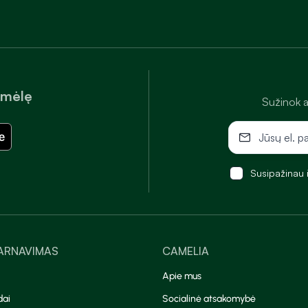
amėlę
Sužinok a
Susipažinau 
TARNAVIMAS
CAMELIA
Apie mus
dai
Socialinė atsakomybė