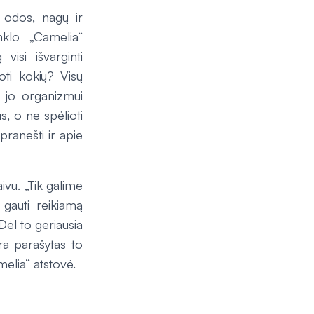
 odos, nagų ir
nklo „Camelia“
visi išvarginti
oti kokių? Visų
a jo organizmui
us, o ne spėlioti
pranešti ir apie
ivu. „Tik galime
 gauti reikiamą
Dėl to geriausia
ra parašytas to
elia“ atstovė.