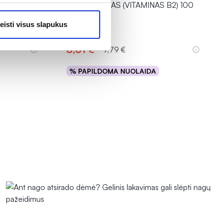
RIBOFLAVINAS (VITAMINAS B2) 100
 mcg,
...
mg, 60 kaps.
eisti visus slapukus
8,81 €*
9,79 €
% PAPILDOMA NUOLAIDA
Į krepšelį