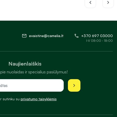
evaistine@camelia.lt
+370 697 03000
I-V 08:00 - 18:00
Naujienlaiškis
pie nuolaidas ir specialius pasiūlymus!
ir sutinku su
privatumo taisyklėmis