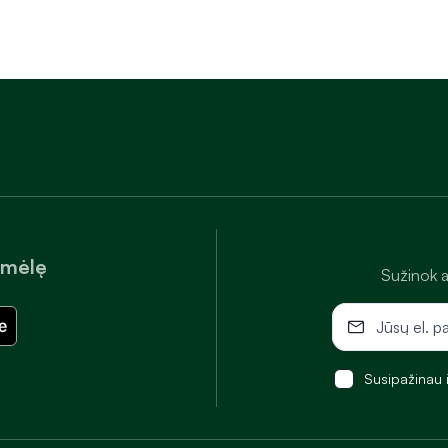
amėlę
Sužinok a
Susipažinau 