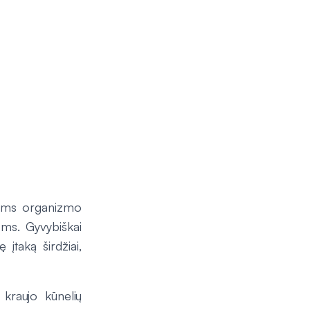
rioms organizmo
oms. Gyvybiškai
 įtaką širdžiai,
kraujo kūnelių