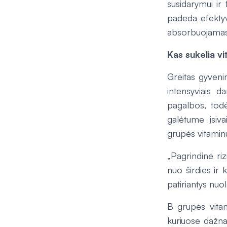
susidarymui ir 
padeda efektyvi
absorbuojamas l
Kas sukelia v
Greitas gyveni
intensyviais d
pagalbos, todė
galėtume įsiv
grupės vitamin
„Pagrindinė riz
nuo širdies ir 
patiriantys nuo
B grupės vitam
kuriuose dažnai