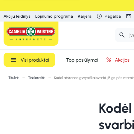
Akcijų leidinys
Lojalumo programa
Karjera
Pagalba
Visi produktai
Top pasiūlymai
Akcijos
Titulinis
Tinklaraštis
Kodėl atsiranda gyvybiškai svarbių B grupės vitam
Kodėl
svarb