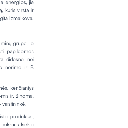
a energijos, jie
 kuris virsta ir
gita Izmalkova.
aminų grupei, o
auti papildomos
ra didesnė, nei
uo nerimo ir B
onės, kenčiantys
omis ir, žinoma,
 vaistininkė.
isto produktus,
s cukraus kiekio