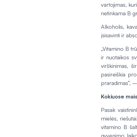
vartojimas, kur
netinkama B gru
Alkoholis, kava
įsisavinti ir ab
„Vitamino B trū
ir nuotaikos sv
virškinimas, š
pasireiškia pr
praradimas“, –
Kokiuose mais
Pasak vaistinin
mielės, riešutai
vitamino B šalt
gyvenimo laikot