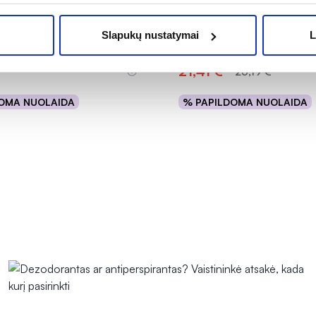
 B12 1200 mcg, 90 kaps.
VITAMINAS B12
(METILKOBALAMINAS) 250
Slapukų nustatymai
L
(1)
5.0 iš 5
21,41 €*
25,19 €
OMA NUOLAIDA
% PAPILDOMA NUOLAIDA
Į krepšelį
Į krepšelį