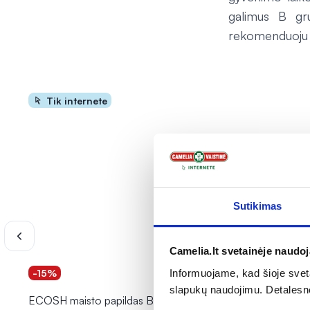
galimus B gr
rekomenduoju pa
Tik internete
Sutikimas
Camelia.lt svetainėje naudo
Informuojame, kad šioje sveta
-15%
slapukų naudojimu. Detalesn
ECOSH maisto papildas BIOAKTYVUS
ECOSH mai