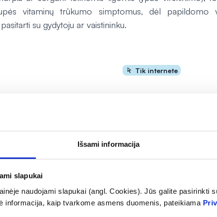
upės vitaminų trūkumo simptomus, dėl papildomo vi
sitarti su gydytoju ar vaistininku.
Tik internete
Išsami informacija
jami slapukai
inėje naudojami slapukai (angl. Cookies). Jūs galite pasirinkti su
-15% *
ė informacija, kaip tvarkome asmens duomenis, pateikiama
Pri
sto papildas BIOAKTYVUS
ROYAL GREEN maisto papil