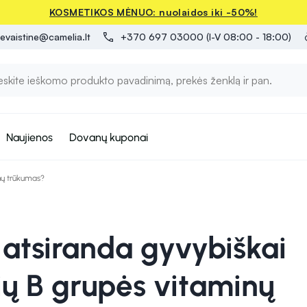
KOSMETIKOS MĖNUO: nuolaidos iki -50%!
evaistine@camelia.lt
+370 697 03000 (I-V 08:00 - 18:00)
Naujienos
Dovanų kuponai
inų trūkumas?
 atsiranda gyvybiškai
ių B grupės vitaminų