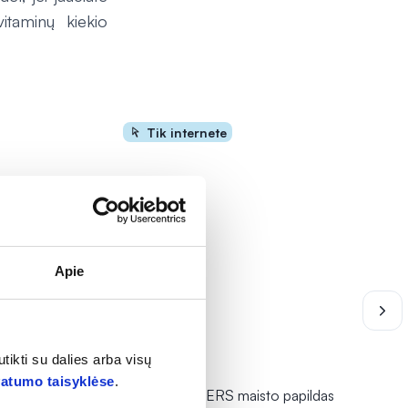
taminų kiekio
Tik internete
Apie
tikti su dalies arba visų
-10% *
vatumo taisyklėse
.
das
RAW POWDERS maisto papildas