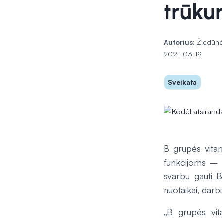
trūku
Autorius:
Žiedūnė
2021-03-19
Sveikata
B grupės vitam
funkcijoms – y
svarbu gauti B 
nuotaikai, darbi
„B grupės vit