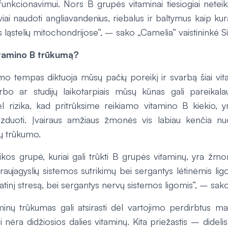
funkcionavimui. Nors B grupės vitaminai tiesiogiai neteiki
ai naudoti angliavandenius, riebalus ir baltymus kaip kurą,
ąstelių mitochondrijose“, – sako „Camelia“ vaistininkė Si
itamino B trūkumą?
mo tempas diktuoja mūsų pačių poreikį ir svarbą šiai vit
arbo ar studijų laikotarpiais mūsų kūnas gali pareikal
l rizika, kad pritrūksime reikiamo vitamino B kiekio, y
aizduoti. Įvairaus amžiaus žmonės vis labiau kenčia n
ų trūkumo.
ikos grupė, kuriai gali trūkti B grupės vitaminų, yra žm
kraujagyslių sistemos sutrikimų bei sergantys lėtinėmis lig
latinį stresą, bei sergantys nervų sistemos ligomis“, – sako
inų trūkumas gali atsirasti dėl vartojimo perdirbtus ma
 nėra didžiosios dalies vitaminų. Kita priežastis – dideli