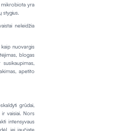
o mikrobiota yra
 stygius.
aistai neleidžia
ų kaip nuovargis
etėjimas, blogas
r susikaupimas,
akimas, apetito
skaldyti grūdai,
 ir vaisiai. Nors
akti intensyvaus
ėl, jei jaučiate