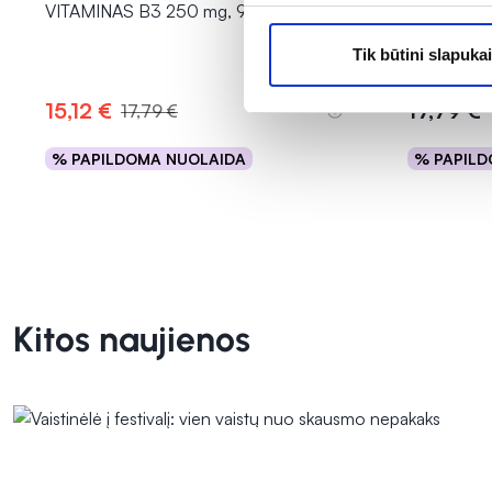
VITAMINAS B3 250 mg, 90 kaps.
VITAMINAS
Tik būtini slapukai
Įvertinimas 
15,12 €
17,79 €
17,79 €
% PAPILDOMA NUOLAIDA
% PAPILD
Į krepšelį
Kitos naujienos