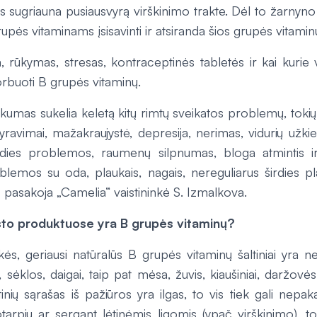
is sugriauna pusiausvyrą virškinimo trakte. Dėl to žarnyn
pės vitaminams įsisavinti ir atsiranda šios grupės vitaminų
, rūkymas, stresas, kontraceptinės tabletės ir kai kurie v
sorbuoti B grupės vitaminų.
kumas sukelia keletą kitų rimtų sveikatos problemų, toki
yravimai, mažakraujystė, depresija, nerimas, vidurių užki
irdies problemos, raumenų silpnumas, bloga atmintis i
oblemos su oda, plaukais, nagais, nereguliarus širdies pl
 pasakoja „Camelia“ vaistininkė S. Izmalkova.
to produktuose yra B grupės vitaminų?
kės, geriausi natūralūs B grupės vitaminų šaltiniai yra ne
, sėklos, daigai, taip pat mėsa, žuvis, kiaušiniai, daržovės
inių sąrašas iš pažiūros yra ilgas, to vis tiek gali nepak
arpiu ar sergant lėtinėmis ligomis (ypač virškinimo), tod