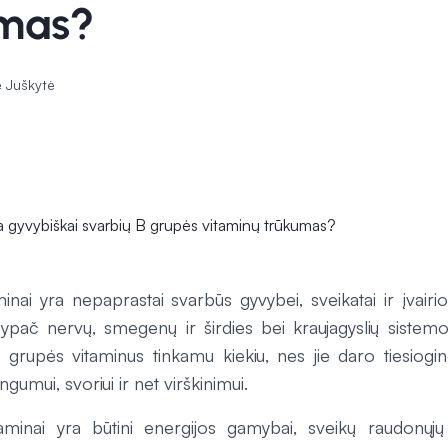
mas?
 Juškytė
inai yra nepaprastai svarbūs gyvybei, sveikatai ir įvai
pač nervų, smegenų ir širdies bei kraujagyslių sistem
grupės vitaminus tinkamu kiekiu, nes jie daro tiesioginę
ngumui, svoriui ir net virškinimui.
aminai yra būtini energijos gamybai, sveikų raudonųjų 