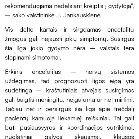
rekomenduojama nedelsiant kreiptis į gydytoją“,
– sako vaistininkė J. Jankauskienė.
Vis dėlto kartais ir sirgdamas encefalitu
žmogus gali nejausti jokių simptomų. Susirgus
šia liga jokio gydymo nėra – vaistais tėra
slopinami simptomai.
Erkinis encefalitas – nervų sistemos
uždegimas, tad prognozuoti ligos eigą yra
sudėtinga – kraštutiniais atvejais susirgimas
gali baigtis meningitu, neįgalumu ar net mirtimi.
Tačiau net ir persirgus šia liga apie trečdalį
pacientų kamuoja liekamieji reiškiniai. Tai gali
būti pusiausvyros ir koordinacijos sutrikimai,
nuolatiniai galvos skausmai, klausos