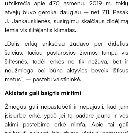
užsikrečia apie 470 asmenų. 2019 m. tokių
atvejų buvo gerokai daugiau – net 711. Pasak
J. Jankauskienės, susirgimų skaičiaus didėjimą
lemia vis šiltėjantis klimatas.
„Dalis erkių anksčiau žūdavo per didelius
šalčius, tačiau pastarosios žiemos tampa vis
šiltesnės, todėl erkės ne tik nežūva, bet ir
neužmiega bei būna aktyvios beveik ištisus
metus“, – pastebi vaistininkė.
Akistata gali baigtis mirtimi
Žmogus gali nepastebėti ir nepajusti, kad jam
įsisiurbė erkė, ypač jei tą padarė jauna ir vos
akimi pastebima erkė nimfa. Apie tai gali