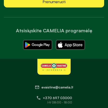
Prenumeruoti
Atsisiųskite CAMELIA programėlę
evaistine@camelia.lt
+370 697 03000
I-V 08:00 - 18:00