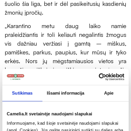
šuolio šia liga, bet ir dėl pasikeitusių kasdienių
žmonių įpročių.
„Karantino metu daug laiko namie
praleidžiantis ir toli keliauti negalintis žmogus
vis dažniau veržiasi į gamtą – miškus,
pamiškes, parkus, paupius, kur mūsų ir tyko
erkės. Nors jų mėgstamiausios vietos yra
lapuočių miškai ir miškingos vietovės, šis
parazitas mums gali įsisiurbti netgi vaikštinėjant
mieste“, – perspėja „Camelia“ vaistininkė.
Sutikimas
Išsami informacija
Apie
Dar didesnė rizika susidurti su erkėmis kyla
šunų šeimininkams – iš lauko grįžęs augintinis
Camelia.lt svetainėje naudojami slapukai
savo kailyje gali slėpti ne vieną kraujasiurbį,
Informuojame, kad šioje svetainėje naudojami slapukai
kuris gali patekti ir ant žmogaus odos.
(angl. Cookies). Jūs galite pasirinkti sutikti su dalies arba