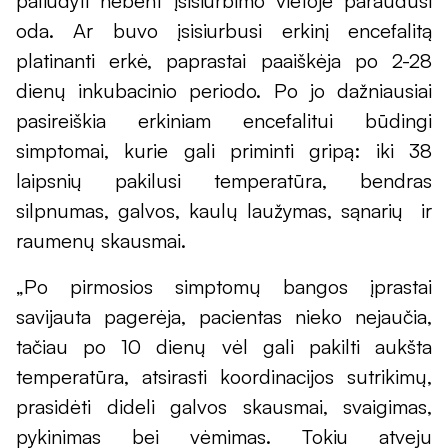
paliudyti nebent įsisiurbimo vietoje paraudusi
oda. Ar buvo įsisiurbusi erkinį encefalitą
platinanti erkė, paprastai paaiškėja po 2-28
dienų inkubacinio periodo. Po jo dažniausiai
pasireiškia erkiniam encefalitui būdingi
simptomai, kurie gali priminti gripą: iki 38
laipsnių pakilusi temperatūra, bendras
silpnumas, galvos, kaulų laužymas, sąnarių ir
raumenų skausmai.
„Po pirmosios simptomų bangos įprastai
savijauta pagerėja, pacientas nieko nejaučia,
tačiau po 10 dienų vėl gali pakilti aukšta
temperatūra, atsirasti koordinacijos sutrikimų,
prasidėti dideli galvos skausmai, svaigimas,
pykinimas bei vėmimas. Tokiu atveju