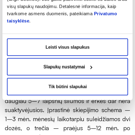
visų slapukų naudojimu. Detalesnė informacija, kaip
Svarbu laikytis skiepų kurso
tvarkome asmens duomenis, pateikiama
Privatumo
taisyklėse
.
Vaistininkės J. Jankauskienės teigimu, skiepai
nuo erkinio encefalito rekomenduojami visiems
nuo 1 metų amžiaus. Išimtis – ūminėmis
Leisti visus slapukus
ligomis sergantys žmonės ir pacientai, kuriems
taikomas chemoterapinis gydymas ar skirti
Slapukų nustatymai
imuninę sistemą slopinantys vaistai.
Idealiu atveju skiepytis rekomenduojama
Tik būtini slapukai
šaltuoju metų laikotarpiu, kol žemė nėra įšilusi
daugiau 5–7 laipsnių šilumos ir erkės dar nėra
suaktyvėjusios. Įprastinė skiepijimo schema –
1–3 mėn. mėnesių laikotarpiu suleidžiamos dvi
dozės, o trečia – praėjus 5–12 mėn. po