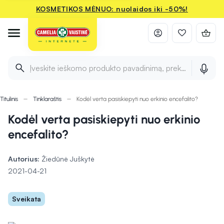
KOSMETIKOS MĖNUO: nuolaidos iki -50%!
Įveskite ieškomo produkto pavadinimą, prekės ženklą ir 
Titulinis
Tinklaraštis
Kodėl verta pasiskiepyti nuo erkinio encefalito?
Kodėl verta pasiskiepyti nuo erkinio
encefalito?
Autorius:
Žiedūnė Juškytė
2021-04-21
Sveikata