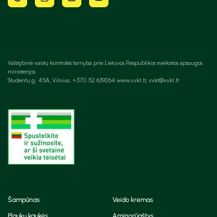
Valstybinė vaistų kontrolės tarnyba prie Lietuvos Respublikos sveikatos apsaugos
ministerijos
Studentų g. 45A, Vilnius, +370 52 639264 www.vvkt.lt, vvkt@vvkt.lt
Šampūnas
Veido kremas
Plaukų kaukės
Aminorūgštys