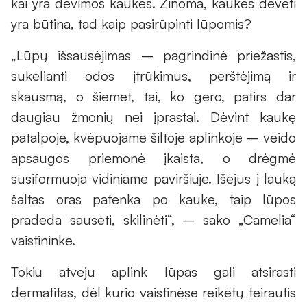
kai yra dėvimos kaukės. Žinoma, kaukes dėvėti
yra būtina, tad kaip pasirūpinti lūpomis?
„Lūpų išsausėjimas – pagrindinė priežastis,
sukelianti odos įtrūkimus, perštėjimą ir
skausmą, o šiemet, tai, ko gero, patirs dar
daugiau žmonių nei įprastai. Dėvint kaukę
patalpoje, kvėpuojame šiltoje aplinkoje – veido
apsaugos priemonė įkaista, o drėgmė
susiformuoja vidiniame paviršiuje. Išėjus į lauką
šaltas oras patenka po kauke, taip lūpos
pradeda sausėti, skilinėti“, – sako „Camelia“
vaistininkė.
Tokiu atveju aplink lūpas gali atsirasti
dermatitas, dėl kurio vaistinėse reikėtų teirautis