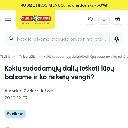
KOSMETIKOS MĖNUO: nuolaidos iki -50%!
Įveskite ieškomo produkto pavadinimą, prekės ženklą ir 
Titulinis
Tinklaraštis
Kokių sudedamųjų dalių ieškoti lūpų balzame ir ko reikėt
Kokių sudedamųjų dalių ieškoti lūpų
balzame ir ko reikėtų vengti?
Autorius:
Žiedūnė Juškytė
2020-12-07
Sveikata