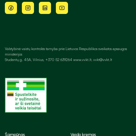
Valstybinė vaistų kontrolės tarnyba prie Lietuvos Respublikos sveikatos apsaugos
ministerijos
Studentų g. 45A, Vilnius, +370 52 639264 www.vvkt.lt, vvkt@vvkt.lt
Šampūnas
Veido kremas