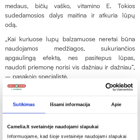
medaus, bičių vaško, vitamino E. Tokios
sudedamosios dalys maitina ir atkuria lūpų
odą.
„Kai kuriuose lupų balzamuose neretai būna
naudojamos medžiagos, sukuriančios
apgaulingą efektą, nes pasitepus lūpas,
naudoti priemonę norisi vis dažniau ir dažniau“,
– pasakojo specialistė.
Vaistininkė S. Izmalkova sako, kad svarbiausia
lūpas drėkinti vakare, prieš miegą.
Sutikimas
Išsami informacija
Apie
Camelia.lt svetainėje naudojami slapukai
Informuojame, kad šioje svetainėje naudojami slapukai