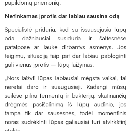
papildomų priemonių.
Netinkamas įprotis dar labiau sausina odą
Specialistė priduria, kad su išsausėjusia lūpų
oda dažniausiai susiduria ir šaltesnėse
patalpose ar lauke dirbantys asmenys. Jos
teigimu, situaciją taip pat dar labiau pabloginti
gali vienas įprotis – lūpų laižymas.
„Nors laižyti lūpas labiausiai mėgsta vaikai, tai
neretai daro ir suaugusieji. Kadangi mūsų
seilėse pilna fermentų ir bakterijų, skatinančių
drėgmės pasišalinimą iš lūpų audinio, jos
tampa tik dar sausesnės, todėl momentinis
noras sudrėkinti lūpas galiausiai turi atvirkštinį
efektą.