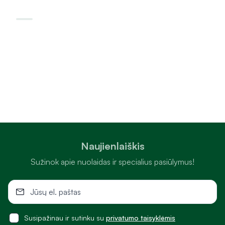
Naujienlaiškis
Sužinok apie nuolaidas ir specialius pasiūlymus!
Susipažinau ir sutinku su
privatumo taisyklėmis