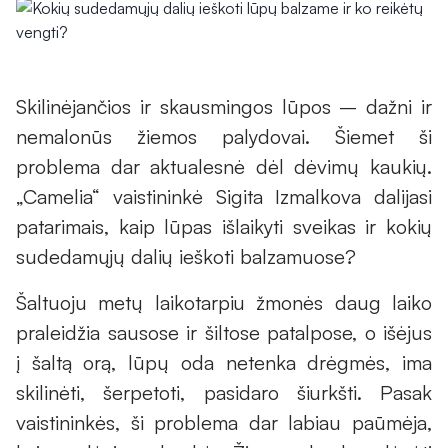
Skilinėjančios ir skausmingos lūpos – dažni ir
nemalonūs žiemos palydovai. Šiemet ši
problema dar aktualesnė dėl dėvimų kaukių.
„Camelia“ vaistininkė Sigita Izmalkova dalijasi
patarimais, kaip lūpas išlaikyti sveikas ir kokių
sudedamųjų dalių ieškoti balzamuose?
Šaltuoju metų laikotarpiu žmonės daug laiko
praleidžia sausose ir šiltose patalpose, o išėjus
į šaltą orą, lūpų oda netenka drėgmės, ima
skilinėti, šerpetoti, pasidaro šiurkšti. Pasak
vaistininkės, ši problema dar labiau paūmėja,