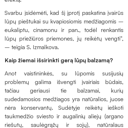
Svarbu įsidėmėti, kad šį įprotį paskatina įvairūs
lūpų pieštukai su kvapiosiomis medžiagomis –
eukaliptu, cinamonu ir pan., todėl renkantis
lūpų priežiūros priemones, jų reikėtų vengti“,
– teigia S. Izmalkova.
Kaip žiemai išsirinkti gerą lūpų balzamą?
Anot vaistininkės, su lūpomis susijusių
problemų galima išvengti įvairiais būdais,
tačiau geriausi tie balzamai, kurių
sudedamosios medžiagos yra natūralios, juose
nėra konservantų. Sudėtyje reikėtų ieškoti
taukmedžio sviesto ir augalinių aliejų (argano
riešutų, saulėgrąžų ir sojų), natūralaus