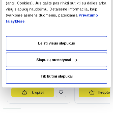
(angl. Cookies). Jūs galite pasirinkti sutikti su dalies arba
visų slapukų naudojimu. Detalesnė informacija, kaip
tvarkome asmens duomenis, pateikiama
Privatumo
taisyklėse
.
-25%
-35%
Leisti visus slapukus
AVENE lūpų balzamas COLD
APIVITA lūpų pieštu
CREAM, 4 g
ramunėlėmis, SPF15
Slapukų nustatymai
8,69 €
11,59 €
3,17 €
4,89 €
Tik būtini slapukai
% PAPILDOMA NUOLAIDA
% PAPILDOMA NU
Į krepšelį
Į krepšelį