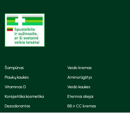
Šampūnas
Veido kremas
Plaukų kaukės
Aminorūgštys
Vitaminas D
Veido kaukės
Korėjietiška kosmetika
Eteriniai aliejai
Dezodorantas
BB ir CC kremas
Visos teisės saugomos