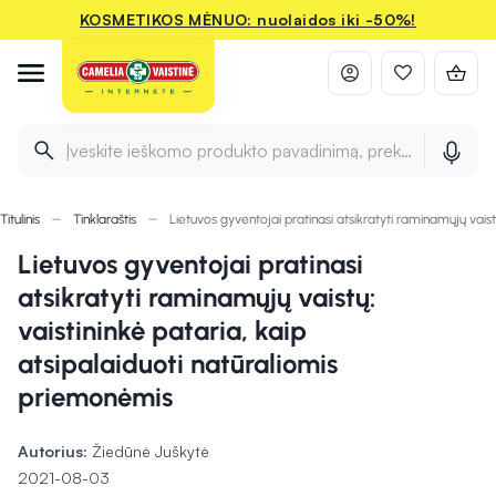
KOSMETIKOS MĖNUO: nuolaidos iki -50%!
Įveskite ieškomo produkto pavadinimą, prekės ženklą ir 
Titulinis
Tinklaraštis
Lietuvos gyventojai pratinasi atsikratyti raminamųjų vaist
Lietuvos gyventojai pratinasi
atsikratyti raminamųjų vaistų:
vaistininkė pataria, kaip
atsipalaiduoti natūraliomis
priemonėmis
Autorius:
Žiedūnė Juškytė
2021-08-03