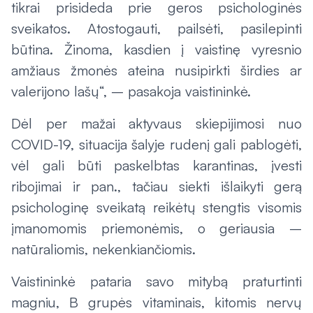
tikrai prisideda prie geros psichologinės
sveikatos. Atostogauti, pailsėti, pasilepinti
būtina. Žinoma, kasdien į vaistinę vyresnio
amžiaus žmonės ateina nusipirkti širdies ar
valerijono lašų“, – pasakoja vaistininkė.
Dėl per mažai aktyvaus skiepijimosi nuo
COVID-19, situacija šalyje rudenį gali pablogėti,
vėl gali būti paskelbtas karantinas, įvesti
ribojimai ir pan., tačiau siekti išlaikyti gerą
psichologinę sveikatą reikėtų stengtis visomis
įmanomomis priemonėmis, o geriausia –
natūraliomis, nekenkiančiomis.
Vaistininkė pataria savo mitybą praturtinti
magniu, B grupės vitaminais, kitomis nervų