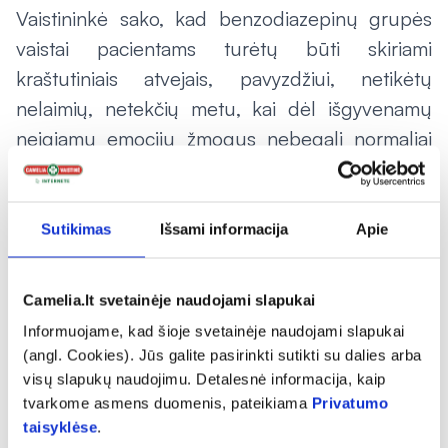
Vaistininkė sako, kad benzodiazepinų grupės
vaistai pacientams turėtų būti skiriami
kraštutiniais atvejais, pavyzdžiui, netikėtų
nelaimių, netekčių metu, kai dėl išgyvenamų
neigiamų emocijų žmogus nebegali normaliai
gyventi.
„Žinome tokių pacientų, kurie raminamuosius
Sutikimas
Išsami informacija
Apie
turi naktinio staliuko stalčiuje ir jaučiasi ramūs
vien dėl šios minties, kad vaistai šalia, jei tik
Camelia.lt svetainėje naudojami slapukai
prireiks. Tokie žmonės įsistato save į rėmus ir
nenori iš jų išeiti, jie neatlieka savianalizės,
Informuojame, kad šioje svetainėje naudojami slapukai
(angl. Cookies). Jūs galite pasirinkti sutikti su dalies arba
kodėl taip yra ir ką reikėtų dėl to daryti. Tokiu
visų slapukų naudojimu. Detalesnė informacija, kaip
atveju galėtų padėti ir meditacijas, psichologo
tvarkome asmens duomenis, pateikiama
Privatumo
konsultacijos“, – pataria vaistininkė.
taisyklėse
.