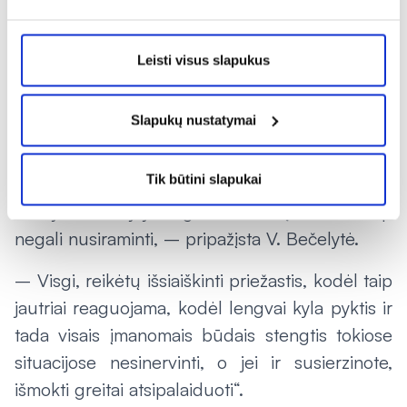
Vaistininkė, kasdien bendraudama su
pacientais, pastebi, kad neretai žmones
Leisti visus slapukus
smarkiai suerzina paprasti, kasdieniai dalykai,
kurių kartais sunku išvengti ir jie atsitinka
Slapukų nustatymai
netikėtai. „Pavyzdžiu, parduotuvėje sunervino
pirkėjas, kuris netyčia pastūmė. Tikrai turime
Tik būtini slapukai
tokių pacientų, kurie prisipažįsta, kad net ir
tokioje situacijoje išgeria tabletę, nes kitaip
negali nusiraminti, – pripažįsta V. Bečelytė.
– Visgi, reikėtų išsiaiškinti priežastis, kodėl taip
jautriai reaguojama, kodėl lengvai kyla pyktis ir
tada visais įmanomais būdais stengtis tokiose
situacijose nesinervinti, o jei ir susierzinote,
išmokti greitai atsipalaiduoti“.