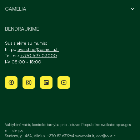
CAMELIA
BENDRAUKIME
Susisiekite su mumis:
El. p.:
evaistine@camelia.lt
Tel. nr.:
+370 697 03000
I-V 08:00 - 18:00
Valstybinė vaistų kontrolės tarnyba prie Lietuvos Respublikos sveikatos apsaugos
ministerijos
Studentų g. 45A, Vilnius, +370 52 639264 www.vvkt.lt, vvkt@vvkt.lt