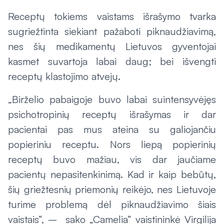
Receptų tokiems vaistams išrašymo tvarka
sugriežtinta siekiant pažaboti piknaudžiavimą,
nes šių medikamentų Lietuvos gyventojai
kasmet suvartoja labai daug; bei išvengti
receptų klastojimo atvejų.
„Birželio pabaigoje buvo labai suintensyvėjęs
psichotropinių receptų išrašymas ir dar
pacientai pas mus ateina su galiojančiu
popieriniu receptu. Nors liepą popierinių
receptų buvo mažiau, vis dar jaučiame
pacientų nepasitenkinimą. Kad ir kaip bebūtų,
šių griežtesnių priemonių reikėjo, nes Lietuvoje
turime problemą dėl piknaudžiavimo šiais
vaistais“, – sako „Camelia“ vaistininkė Virgilija