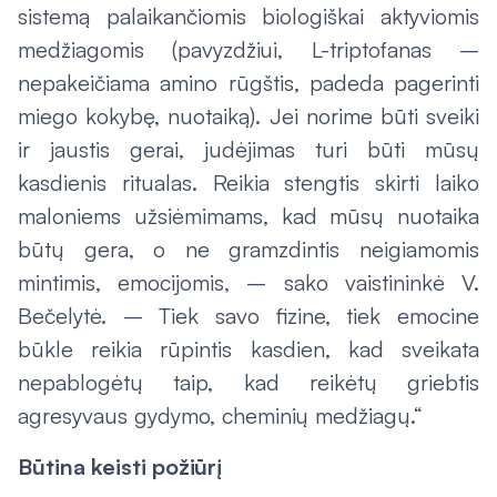
sistemą palaikančiomis biologiškai aktyviomis
medžiagomis (pavyzdžiui, L-triptofanas –
nepakeičiama amino rūgštis, padeda pagerinti
miego kokybę, nuotaiką). Jei norime būti sveiki
ir jaustis gerai, judėjimas turi būti mūsų
kasdienis ritualas. Reikia stengtis skirti laiko
maloniems užsiėmimams, kad mūsų nuotaika
būtų gera, o ne gramzdintis neigiamomis
mintimis, emocijomis, – sako vaistininkė V.
Bečelytė. – Tiek savo fizine, tiek emocine
būkle reikia rūpintis kasdien, kad sveikata
nepablogėtų taip, kad reikėtų griebtis
agresyvaus gydymo, cheminių medžiagų.“
Būtina keisti požiūrį