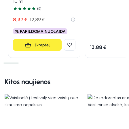
10 ml
(5)
Įvertinimas 5.0 iš 5
8,37 €
12,89 €
% PAPILDOMA NUOLAIDA
Į krepšelį
13,88 €
Kitos naujienos