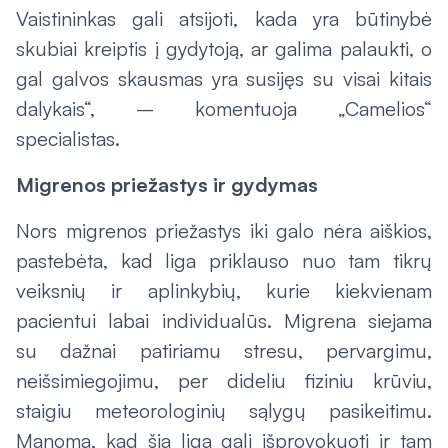
Vaistininkas gali atsijoti, kada yra būtinybė
skubiai kreiptis į gydytoją, ar galima palaukti, o
gal galvos skausmas yra susijęs su visai kitais
dalykais“, – komentuoja „Camelios“
specialistas.
Migrenos priežastys ir gydymas
Nors migrenos priežastys iki galo nėra aiškios,
pastebėta, kad liga priklauso nuo tam tikrų
veiksnių ir aplinkybių, kurie kiekvienam
pacientui labai individualūs. Migrena siejama
su dažnai patiriamu stresu, pervargimu,
neišsimiegojimu, per dideliu fiziniu krūviu,
staigiu meteorologinių sąlygų pasikeitimu.
Manoma, kad šią ligą gali išprovokuoti ir tam