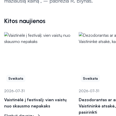
mažiausią kainą“, – pabrėžia R. Blynas.
Kitos naujienos
Sveikata
Sveikata
2026-07-31
2026-07-31
Vaistinėlė į festivalį: vien vaistų
Dezodorantas ar a
nuo skausmo nepakaks
Vaistininkė atsakė,
pasirinkti
Skaityti daugiau