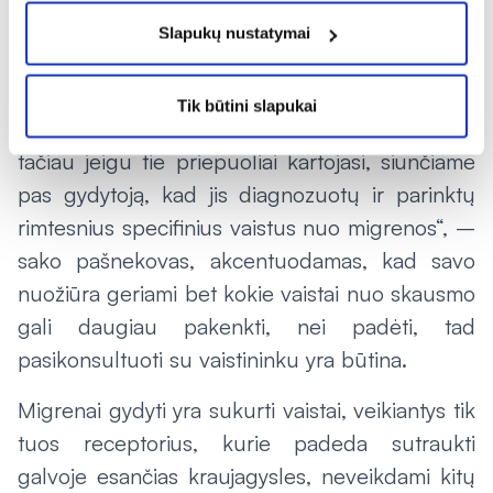
trukdo asmeniniam gyvenimui ir darbui.
Slapukų nustatymai
„Nereceptinių vaistų, kurie tinka migrenos
atveju, turime nedaug. Tad jeigu pati ligos
Tik būtini slapukai
pradžia, rekomenduojame kelis preparatus,
tačiau jeigu tie priepuoliai kartojasi, siunčiame
pas gydytoją, kad jis diagnozuotų ir parinktų
rimtesnius specifinius vaistus nuo migrenos“, –
sako pašnekovas, akcentuodamas, kad savo
nuožiūra geriami bet kokie vaistai nuo skausmo
gali daugiau pakenkti, nei padėti, tad
pasikonsultuoti su vaistininku yra būtina.
Migrenai gydyti yra sukurti vaistai, veikiantys tik
tuos receptorius, kurie padeda sutraukti
galvoje esančias kraujagysles, neveikdami kitų