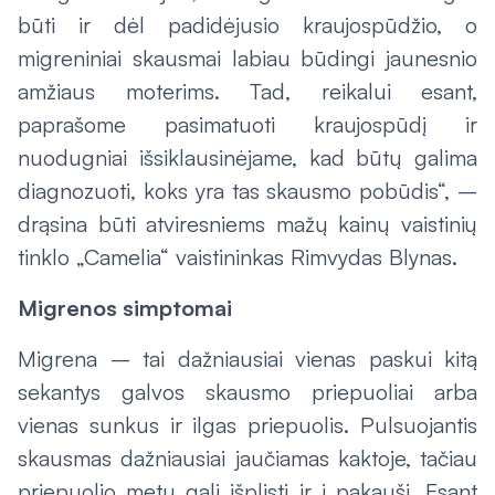
būti ir dėl padidėjusio kraujospūdžio, o
migreniniai skausmai labiau būdingi jaunesnio
amžiaus moterims. Tad, reikalui esant,
paprašome pasimatuoti kraujospūdį ir
nuodugniai išsiklausinėjame, kad būtų galima
diagnozuoti, koks yra tas skausmo pobūdis“, –
drąsina būti atviresniems mažų kainų vaistinių
tinklo „Camelia“ vaistininkas Rimvydas Blynas.
Migrenos simptomai
Migrena – tai dažniausiai vienas paskui kitą
sekantys galvos skausmo priepuoliai arba
vienas sunkus ir ilgas priepuolis. Pulsuojantis
skausmas dažniausiai jaučiamas kaktoje, tačiau
priepuolio metu gali išplisti ir į pakaušį. Esant