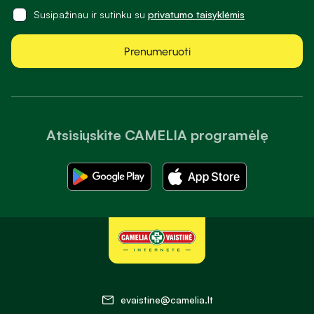
Susipažinau ir sutinku su
privatumo taisyklėmis
Prenumeruoti
Atsisiųskite CAMELIA programėlę
evaistine@camelia.lt