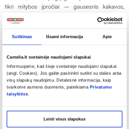
tikri mitybos įpročiai – gausesnis kakavos,
šokolado, riešutų, fermentinio sūrio, raudonojo
vyno vartojimas. Be to, migrena dažniau
užklumpa pavasarį, kai organizmui ima trūkti
Sutikimas
Išsami informacija
Apie
vitaminų ir greičiau pavargstama.
Vaistininko R. Blyno teigimu,
migrenos
Camelia.lt svetainėje naudojami slapukai
kankinamiems pacientams dažnai tenka ne tik
Informuojame, kad šioje svetainėje naudojami slapukai
parinkti vaistus, bet ir priminti nevartoti tų
(angl. Cookies). Jūs galite pasirinkti sutikti su dalies arba
produktų, kurie išprovokuoja ligą. Kreiptis į
visų slapukų naudojimu. Detalesnė informacija, kaip
tvarkome asmens duomenis, pateikiama
Privatumo
gydytojus pašnekovas pataria tada, kai per
taisyklėse
.
mėnesį ištinka keli varginantys priepuoliai,
trunkantys kelias dienas, kai pakinta priepuolių
trukmė, pobūdis ir lydintys simptomai.
Leisti visus slapukus
Nereikėtų kentėti, jeigu galvos skausmai