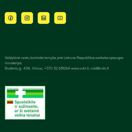
Valstybinė vaistų kontrolės tarnyba prie Lietuvos Respublikos sveikatos apsaugos
ministerijos
Studentų g. 45A, Vilnius, +370 52 639264 www.vvkt.lt, vvkt@vvkt.lt