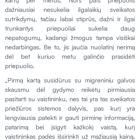
kartų per metus. Nors pats priepuolis
dažniausiai nesukelia ilgalaikių sveikatos
sutrikdymų, tačiau labai stiprūs, dažni ir ilgai
trunkantys priepuoliai sukelia daug
nepatogumų, kadangi žmogus tampa visiškai
nedarbingas. Be to, jis jaučia nuolatinį nerimą
dėl bet kuriuo metu galinčio prasidėti
priepuolio.
„Pirmą kartą susidūrus su migreniniu galvos
skausmu dėl gydymo reikėtų pirmiausia
pasitarti su vaistininku, nes tai yra tas sveikatos
priežiūros sistemos dalyvis, pas kurį yra
lengviausia patekti ir gauti pirminę informaciją,
patarimą bei įsigyti kažkokį vaistą, kurį
vaistininkas padės išsirinkti už mažiausią kainą.