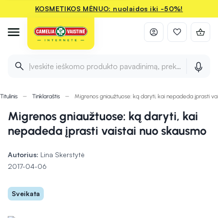
KOSMETIKOS MĖNUO: nuolaidos iki -50%!
Įveskite ieškomo produkto pavadinimą, prekės ženklą ir 
Titulinis
Tinklaraštis
Migrenos gniaužtuose: ką daryti, kai nepadeda įprasti v
Migrenos gniaužtuose: ką daryti, kai
nepadeda įprasti vaistai nuo skausmo
Autorius:
Lina Skerstytė
2017-04-06
Sveikata