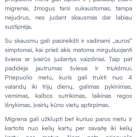
migrenai, žmogus tarsi sukaustomas, tampa
nejudrus, nes judant skausmas dar labiau
sustiprėja.
Su skausmu gali pasireikšti ir vadinami „auros”
simptomai, kai prieš akis matoma mirguliuojanti
šviesa ar įvairūs judantys vaizdiniai. Taip pat
padidėja jautrumas šviesai ir triukšmui.
Priepuolio metu, kuris gali trukti nuo 4
valandų iki trijų dienų, galimas pykinimas,
vėmimas, kalbos sutrikimas, laikinas regos
išnykimas, įvairių kūno vietų aptirpimas.
Migrena gali užklupti bet kuriuo paros metu ir
kartotis nuo kelių kartų per savaitę iki kelių