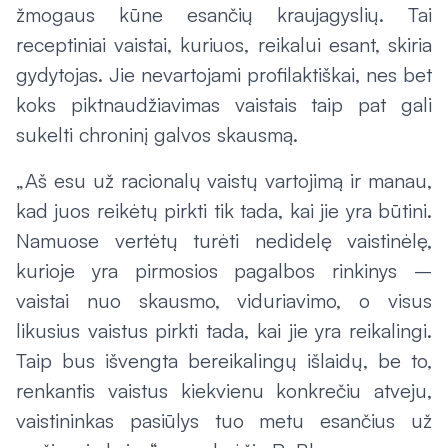
žmogaus kūne esančių kraujagyslių. Tai
receptiniai vaistai, kuriuos, reikalui esant, skiria
gydytojas. Jie nevartojami profilaktiškai, nes bet
koks piktnaudžiavimas vaistais taip pat gali
sukelti chroninį galvos skausmą.
„Aš esu už racionalų vaistų vartojimą ir manau,
kad juos reikėtų pirkti tik tada, kai jie yra būtini.
Namuose vertėtų turėti nedidelę vaistinėlę,
kurioje yra pirmosios pagalbos rinkinys –
vaistai nuo skausmo, viduriavimo, o visus
likusius vaistus pirkti tada, kai jie yra reikalingi.
Taip bus išvengta bereikalingų išlaidų, be to,
renkantis vaistus kiekvienu konkrečiu atveju,
vaistininkas pasiūlys tuo metu esančius už