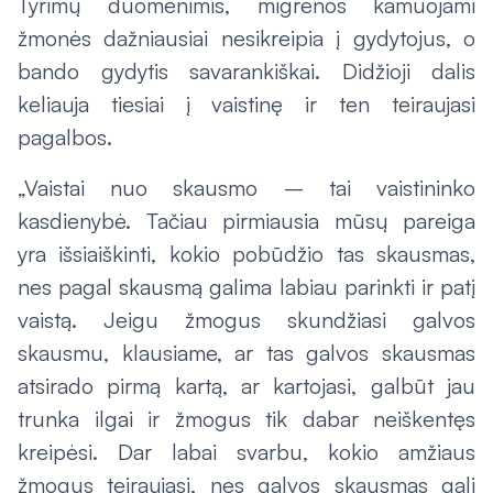
Tyrimų duomenimis, migrenos kamuojami
žmonės dažniausiai nesikreipia į gydytojus, o
bando gydytis savarankiškai. Didžioji dalis
keliauja tiesiai į vaistinę ir ten teiraujasi
pagalbos.
„Vaistai nuo skausmo – tai vaistininko
kasdienybė. Tačiau pirmiausia mūsų pareiga
yra išsiaiškinti, kokio pobūdžio tas skausmas,
nes pagal skausmą galima labiau parinkti ir patį
vaistą. Jeigu žmogus skundžiasi galvos
skausmu, klausiame, ar tas galvos skausmas
atsirado pirmą kartą, ar kartojasi, galbūt jau
trunka ilgai ir žmogus tik dabar neiškentęs
kreipėsi. Dar labai svarbu, kokio amžiaus
žmogus teiraujasi, nes galvos skausmas gali