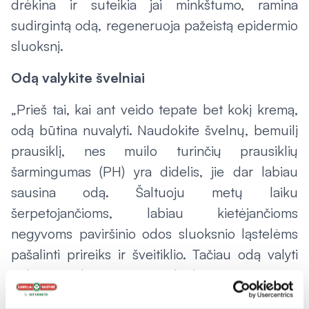
drėkina ir suteikia jai minkštumo, ramina
sudirgintą odą, regeneruoja pažeistą epidermio
sluoksnį.
Odą valykite švelniai
„Prieš tai, kai ant veido tepate bet kokį kremą,
odą būtina nuvalyti. Naudokite švelnų, bemuilį
prausiklį, nes muilo turinčių prausiklių
šarmingumas (PH) yra didelis, jie dar labiau
sausina odą. Šaltuoju metų laiku
šerpetojančioms, labiau kietėjančioms
negyvoms paviršinio odos sluoksnio ląstelėms
pašalinti prireiks ir šveitiklio. Tačiau odą valyti
reikėtų švelniai, atsargiai, kad nepažeistumėte
trapios jos pusiausvyros ir nesudirgintumėte