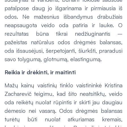
patalpose daug jo išgarinama ir pirmiausia iš
odos. Ne mažesnius išbandymus drabužiais
neapsaugota veido oda patiria ir lauke. O
rezultatas būna tikrai nedžiuginantis –
pažeistas natūralus odos drėgmės balansas,
oda išsausėjusi, šerpetojanti, šiurkšti, praradusi
savo tolygumą, glotnumą, elastingumą.
Reikia ir drėkinti, ir maitinti
Mažų kainų vaistinių tinklo vaistininkė Kristina
Zacharevič teigimu, kad šito neatsitiktų, veido
oda reikėtų nuolat rūpintis ir skirti jau daugiau
dėmesio nei vasarą. Odos drėgmės balansas
turėtų būti nuolat atkuriamas kremais,