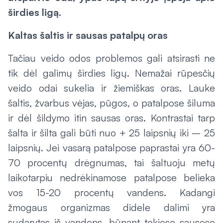
širdies ligą.
Kaltas šaltis ir sausas patalpų oras
Tačiau veido odos problemos gali atsirasti ne
tik dėl galimų širdies ligų. Nemažai rūpesčių
veido odai sukelia ir žiemiškas oras. Lauke
šaltis, žvarbus vėjas, pūgos, o patalpose šiluma
ir dėl šildymo itin sausas oras. Kontrastai tarp
šalta ir šilta gali būti nuo + 25 laipsnių iki – 25
laipsnių. Jei vasarą patalpose paprastai yra 60-
70 procentų drėgnumas, tai šaltuoju metų
laikotarpiu nedrėkinamose patalpose belieka
vos 15-20 procentų vandens. Kadangi
žmogaus organizmas didele dalimi yra
sudarytas iš vandens, būnant tokiose sausose