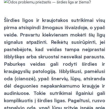
Širdies ligos ir kraujotakos sutrikimai visų
pirma atsispindi žmogaus išvaizdoje, o ypač
veide. Pravartu kiekvienam mokėti šių ligų
signalus atpažinti. Reikėtų susirūpinti, jei
pastebėjote, kad veidas tampa neįprastai
išblyškęs arba skruostai nesveikai parausta.
Paburkęs veidas gali rodyti širdies ir
kraujagyslių patologiją. Išblyškusi, pamėlusi
oda (cianozė), ypač šnervių, lūpų, atsiranda
dėl deguonies nepakankamumo kraujyje ir
audiniuose. Tokie sutrikimai ilgainiui gali
komplikuotis į širdies ligas. Pageltusi, rusvo
atspalvio oda, ypač lūpų srityje įspėja apie