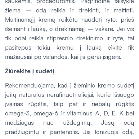
kaukėmis, procedūromis. Pagrindinė taisyklė
žiemą – odą reikia ir drėkinti, ir maitinti.
Maitinamąjį kremą reikėtų naudoti ryte, prieš
išeinant į lauką, o drėkinamąjį – vakare. Jei vis
tik odai reikia stipresnio drėkinimo ir ryte, tai
pasitepus tokiu kremu į lauką eikite tik
mažiausiai po valandos, kai jis gerai įsigers.
Žiūrėkite į sudėtį
Rekomenduojama, kad į žieminio kremo sudėtį
įeitų natūralūs nerafinuoti aliejai, kurie išsaugo
įvairias rūgštis, taip pat ir riebalų rūgštis
omega-3, omega-6 ir vitaminus A, D, E, K bei
medžiagas nuo uždegimų. Jūsų odą
pradžiugintų ir pantenolis. Jis tonizuoja odą,