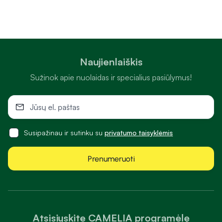
Naujienlaiškis
Sužinok apie nuolaidas ir specialius pasiūlymus!
Susipažinau ir sutinku su
privatumo taisyklėmis
Prenumeruoti
Atsisiųskite CAMELIA programėlę