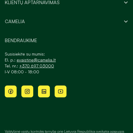
KLIENTŲ APTARNAVIMAS
CAMELIA
BENDRAUKIME
Susisiekite su mumis:
El. p.:
evaistine@camelia.lt
Tel. nr.:
+370 697 03000
I-V 08:00 - 18:00
Valstybinė vaistų kontrolės tarnyba prie Lietuvos Respublikos sveikatos apsaugos