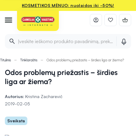
KOSMETIKOS MĖNUO: nuolaidos iki -50%!
Įveskite ieškomo produkto pavadinimą, prekės ženklą ir 
Titulinis
Tinklaraštis
Odos problemų priežastis – širdies liga ar žiema?
Odos problemų priežastis – širdies
liga ar žiema?
Autorius:
Kristina Zacharevič
2019-02-05
Sveikata