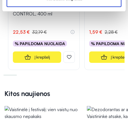
A-DERMA veido ir kūno
5C CURE lakštinė v
kremas-emolientas EXOMEGA
su braškių ekstraktu,
CONTROL, 400 ml
22,53 €
32,19 €
1,59 €
2,28 €
% PAPILDOMA NUOLAIDA
% PAPILDOMA NU
Į krepšelį
Į krepšelį
Kitos naujienos