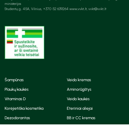
ministerijos
Studentų g. 45A, Vilnius, +370 52 639264 www.vvkt.lt, vvkt@vvkt.lt
Šampūnas
Veido kremas
Plaukų kaukės
Aminorūgštys
Vitaminas D
Veido kaukės
Korėjietiška kosmetika
Eteriniai aliejai
Dezodorantas
BB ir CC kremas