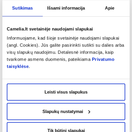
papildomai“, – teigia „Camelia“ vaistininkė.
Sutikimas
Išsami informacija
Apie
Žiemą porą kartų per savaitę palepinkite veido
odą kaukėmis. „Camelia“ vaistinėse jų yra
įvairių. Pasitarkite su vaistininku ir jis patars,
Camelia.lt svetainėje naudojami slapukai
kokia kaukė geriausiai tinka būtent jums.
Informuojame, kad šioje svetainėje naudojami slapukai
(angl. Cookies). Jūs galite pasirinkti sutikti su dalies arba
visų slapukų naudojimu. Detalesnė informacija, kaip
tvarkome asmens duomenis, pateikiama
Privatumo
taisyklėse
.
Leisti visus slapukus
Slapukų nustatymai
-30%
-30%
Tik būtini slapukai