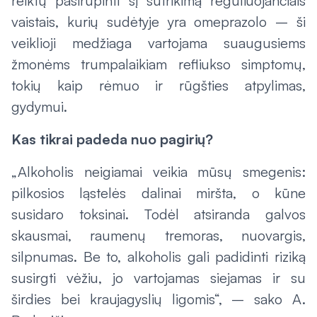
reiktų pasirūpinti šį sutrikimą reguliuojančiais
vaistais, kurių sudėtyje yra omeprazolo – ši
veiklioji medžiaga vartojama suaugusiems
žmonėms trumpalaikiam refliukso simptomų,
tokių kaip rėmuo ir rūgšties atpylimas,
gydymui.
Kas tikrai padeda nuo pagirių?
„Alkoholis neigiamai veikia mūsų smegenis:
pilkosios ląstelės dalinai miršta, o kūne
susidaro toksinai. Todėl atsiranda galvos
skausmai, raumenų tremoras, nuovargis,
silpnumas. Be to, alkoholis gali padidinti riziką
susirgti vėžiu, jo vartojamas siejamas ir su
širdies bei kraujagyslių ligomis“, – sako A.