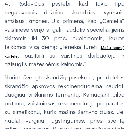
A. Rodovičius pastebi, kad tokio tipo
negalavimais dažniau skundžiasi vyresnio
amžiaus žmonės. Jis primena, kad „Camelia“
vaistinėse senjorai gali naudotis specialiai jiems
skirtomis iki 30 proc. nuolaidomis, kurios
taikomos visą dieną: „Tereikia turėti
„Mažų kainų“
, pasitarti su vaistinės darbuotoju ir
kortelę
džiaugtis mažesnėmis kainomis.“
Norint išvengti skaudžių pasekmių, po didelės
skrandžio apkrovos rekomenduojama naudoti
daugiau virškinimo fermentų. Kamuojant pilvo
pūtimui, vaistininkas rekomenduoja preparatus
su simetikonu, kuris mažina žarnyno dujas. Jei
nuolat vargina rūgštingumas, prieš šventę