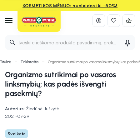
KOSMETIKOS MĖNUO: nuolaidos iki -50%!
Įveskite ieškomo produkto pavadinimą, prekės ženklą ir 
Titulinis
Tinklaraštis
Organizmo sutrikimai po vasaros linksmybių: kas padės 
Organizmo sutrikimai po vasaros
linksmybių: kas padės išvengti
pasekmių?
Autorius:
Žiedūnė Juškytė
2021-07-29
Sveikata