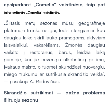
apsiperkant „Camelia“ vaistinėse, taip pat
internetinėje „Camelia“ vaistinėje.
„Šiltasis metų sezonas mūsų geografinėje
platumoje trunka neilgai, todėl stengiamės kuo
daugiau laiko skirti lauko pramogoms, aktyviam
laisvalaikiui, vakarėliams. Žmonės daugiau
vaikšto į restoranus, barus, leidžia laiką
gamtoje, kur jie nevengia alkoholinių gėrimų,
įvairaus maisto, o tuomet skundžiasi nuovargiu,
miego trūkumu ar sutrikusia skrandžio veikla“,
– pasakoja A. Rodovičius.
Skrandžio sutrikimai – dažna problema
šiltuoju sezonu