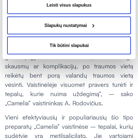
kasdienybė, ypač prasidėjus riedučių, dviračių,
Leisti visus slapukus
riedlenčių ir kitų alternatyvių transporto
priemonių sezonui.
Slapukų nustatymai
Sportuojant ar ruošiantis į kelionę, vaistininkas
Tik būtini slapukai
rekomenduoja visada turėti sauso ledo, kurio
galima įsigyti visose vaistinėse. „Norint išvengti
skausmų ar komplikacijų, po traumos vietą
reikėtų bent porą valandų traumos vietą
vėsinti. Vaistinėlėje visuomet pravers turėti ir
tepalų, kurie nuima uždegimą“, – sako
„Camelia“ vaistininkas A. Rodovičius.
Vieni efektyviausių ir populiariausių šio tipo
preparatų „Camelia“ vaistinėse – tepalai, kurių
sudėtyje yra metilsalicilato. Jie vartojami