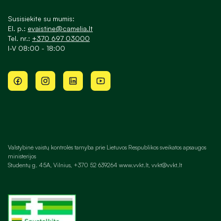
Susisiekite su mumis:
El. p.:
evaistine@camelia.lt
Tel. nr.:
+370 697 03000
I-V 08:00 - 18:00
Valstybinė vaistų kontrolės tarnyba prie Lietuvos Respublikos sveikatos apsaugos
ministerijos
Studentų g. 45A, Vilnius, +370 52 639264 www.vvkt.lt, vvkt@vvkt.lt