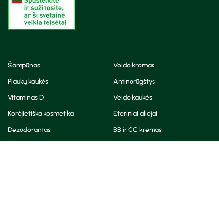
Šampūnas
Veido kremas
Plaukų kaukės
Aminorūgštys
Vitaminas D
Veido kaukės
Korėjietiška kosmetika
Eteriniai aliejai
Dezodorantas
BB ir CC kremas
Visos teisės saugomos
Privatumo taisyklės
Slapukų politika
© Camelia 2026