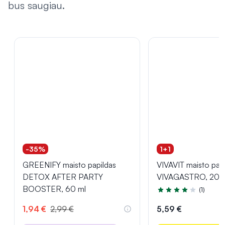
bus saugiau.
-35%
1+1
GREENIFY maisto papildas
VIVAVIT maisto pap
DETOX AFTER PARTY
VIVAGASTRO, 20 k
BOOSTER, 60 ml
(1)
Įvertinimas 4.0 iš 5
1,94 €
2,99 €
5,59 €