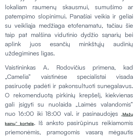
lokaliam raumenų skausmui, sumušimo ar
patempimo slopinimui. Panašiai veikia ir geliai
su veikliąja medžiaga etofenamatu, tačiau šie
taip pat malšina vidutinio dydžio sąnarių bei
aplink juos esančių minkštųjų audinių
uždegimines ligas.
Vaistininkas A. Rodovičius primena, kad
„Camelia“ vaistinėse specialistai visada
pasiruošę padėti ir pakonsultuoti sunegalavus.
O rekomenduotą pirkinių krepšelį, kiekvienas
gali įsigyti su nuolaida „Laimės valandomis“
nuo 16:00 iki 18:00 val. ir pasinaudojęs
„Mažų
. Iš anksto pasirūpinus reikiamomis
kainų“ kortele
priemonėmis, pramogomis vasarą mėgautis