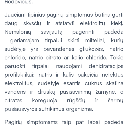
Rodovičius.
Jaučiant tipinius pagirių simptomus būtina gerti
daug skysčių ir atstatyti elektrolitų kiekį.
Nemalonią savijautą pagerinti padeda
geriamajam tirpalui skirti milteliai, kurių
sudėtyje yra bevandenės gliukozės, natrio
chlorido, natrio citrato ar kalio chlorido. Tokie
paruošti tirpalai naudojami dehidratacijos
profilaktikai: natris ir kalis pakeičia netektus
elektrolitus, sudėtyje esantis cukrus skatina
vandens ir druskų pasisavinimą žarnyne, o
citratas koreguoja rūgščių ir šarmų
pusiausvyros sutrikimus organizme.
Pagirių simptomams taip pat labai padeda