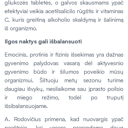
gliukozės tabletės, o galvos skausmams ypač
efektyviai veikia acetilsalicilo rūgštis ir vitaminas
C, kuris greitiną alkoholio skaldymą ir šalinimą
iš organizmo.
Ilgos naktys gali išbalansuoti
Emocinis, protinis ir fizinis išsekimas yra dažnas
gyvenimo palydovas vasarą dėl aktyvesnio
gyvenimo būdo ir šilumos poveikio mūsų
organizmui. Šiltuoju metų sezonu turime
daugiau išvykų, nesilaikome sau įprasto poilsio
ir miego režimo, todėl po truputį
išsibalansuojame.
A. Rodovičius primena, kad nuovargis ypač
paaštrėja, kai vasarą prarandame daug