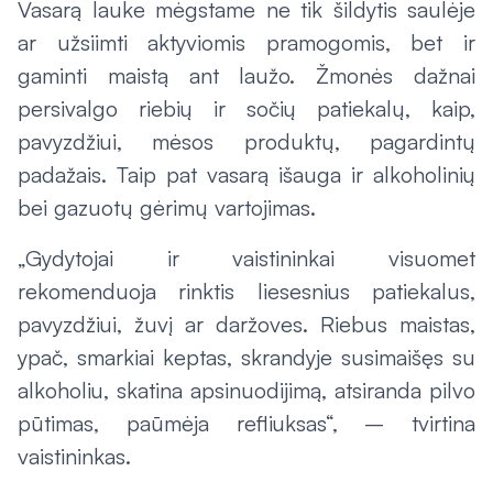
Vasarą lauke mėgstame ne tik šildytis saulėje
ar užsiimti aktyviomis pramogomis, bet ir
gaminti maistą ant laužo. Žmonės dažnai
persivalgo riebių ir sočių patiekalų, kaip,
pavyzdžiui, mėsos produktų, pagardintų
padažais. Taip pat vasarą išauga ir alkoholinių
bei gazuotų gėrimų vartojimas.
„Gydytojai ir vaistininkai visuomet
rekomenduoja rinktis liesesnius patiekalus,
pavyzdžiui, žuvį ar daržoves. Riebus maistas,
ypač, smarkiai keptas, skrandyje susimaišęs su
alkoholiu, skatina apsinuodijimą, atsiranda pilvo
pūtimas, paūmėja refliuksas“, – tvirtina
vaistininkas.