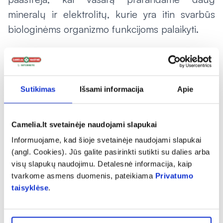
mineralų ir elektrolitų, kurie yra itin svarbūs
biologinėms organizmo funkcijoms palaikyti.
„Tinkamai jų balansui kūne palaikyti padėtų
kalio, magnio ir vitamino B6 preparatai: šie
padeda mažinti nuovargį ir pavargimo jausmą,
Sutikimas
Išsami informacija
Apie
padeda palaikyti normalią psichologinę
funkciją, nervų sistemos ir raumenų veiklą“, –
Camelia.lt svetainėje naudojami slapukai
teigia „Camelia“ vaistininkas.
Informuojame, kad šioje svetainėje naudojami slapukai
Įvairių traumų metas
(angl. Cookies). Jūs galite pasirinkti sutikti su dalies arba
visų slapukų naudojimu. Detalesnė informacija, kaip
Šiltuoju metų laiku daugiau judame,
tvarkome asmens duomenis, pateikiama
Privatumo
sportuojame, todėl didėja ir traumų tikimybė.
taisyklėse
.
Įvairūs pasitempimai, išsinarinimai,
nubrozdinimai ar lūžiai – šiltojo metų laiko