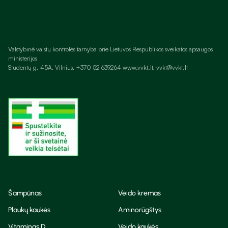
Valstybinė vaistų kontrolės tarnyba prie Lietuvos Respublikos sveikatos apsaugos
ministerijos
Studentų g. 45A, Vilnius, +370 52 639264 www.vvkt.lt, vvkt@vvkt.lt
Šampūnas
Veido kremas
Plaukų kaukės
Aminorūgštys
Vitaminas D
Veido kaukės