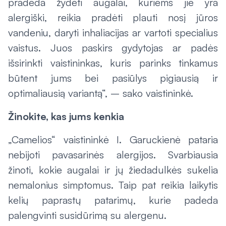
pradeda žydėti augalai, kuriems jie yra
alergiški, reikia pradėti plauti nosį jūros
vandeniu, daryti inhaliacijas ar vartoti specialius
vaistus. Juos paskirs gydytojas ar padės
išsirinkti vaistininkas, kuris parinks tinkamus
būtent jums bei pasiūlys pigiausią ir
optimaliausią variantą“, – sako vaistininkė.
Žinokite, kas jums kenkia
„Camelios“ vaistininkė I. Garuckienė pataria
nebijoti pavasarinės alergijos. Svarbiausia
žinoti, kokie augalai ir jų žiedadulkės sukelia
nemalonius simptomus. Taip pat reikia laikytis
kelių paprastų patarimų, kurie padeda
palengvinti susidūrimą su alergenu.