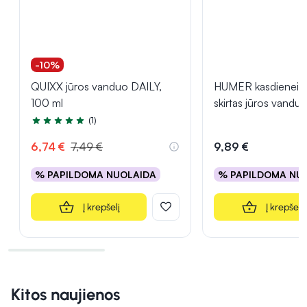
-10%
QUIXX jūros vanduo DAILY,
HUMER kasdienei hi
100 ml
skirtas jūros vandu
(1)
Įvertinimas 5.0 iš 5
6,74 €
7,49 €
9,89 €
% PAPILDOMA NUOLAIDA
% PAPILDOMA NU
Į krepšelį
Į krepšelį
Kitos naujienos