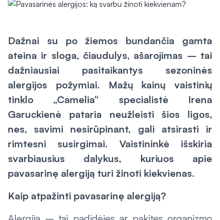
Dažnai su po žiemos bundančia gamta
ateina ir sloga, čiaudulys, ašarojimas – tai
dažniausiai pasitaikantys sezoninės
alergijos požymiai. Mažų kainų vaistinių
tinklo „Camelia“ specialistė Irena
Garuckienė pataria neužleisti šios ligos,
nes, savimi nesirūpinant, gali atsirasti ir
rimtesni susirgimai. Vaistininkė išskiria
svarbiausius dalykus, kuriuos apie
pavasarinę alergiją turi žinoti kiekvienas.
Kaip atpažinti pavasarinę alergiją?
Alergija – tai padidėjęs ar pakitęs organizmo