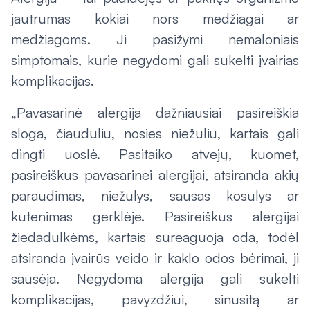
jautrumas kokiai nors medžiagai ar
medžiagoms. Ji pasižymi nemaloniais
simptomais, kurie negydomi gali sukelti įvairias
komplikacijas.
„Pavasarinė alergija dažniausiai pasireiškia
sloga, čiauduliu, nosies niežuliu, kartais gali
dingti uoslė. Pasitaiko atvejų, kuomet,
pasireiškus pavasarinei alergijai, atsiranda akių
paraudimas, niežulys, sausas kosulys ar
kutenimas gerklėje. Pasireiškus alergijai
žiedadulkėms, kartais sureaguoja oda, todėl
atsiranda įvairūs veido ir kaklo odos bėrimai, ji
sausėja. Negydoma alergija gali sukelti
komplikacijas, pavyzdžiui, sinusitą ar