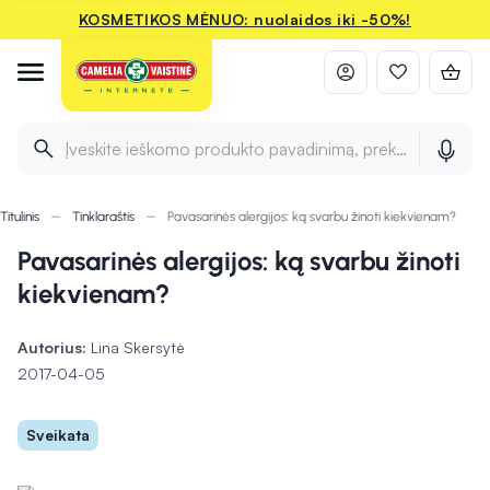
KOSMETIKOS MĖNUO: nuolaidos iki -50%!
Įveskite ieškomo produkto pavadinimą, prekės ženklą ir 
Titulinis
Tinklaraštis
Pavasarinės alergijos: ką svarbu žinoti kiekvienam?
Pavasarinės alergijos: ką svarbu žinoti
kiekvienam?
Autorius:
Lina Skersytė
2017-04-05
Sveikata