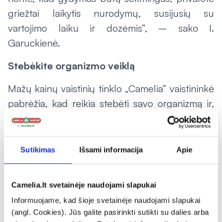
griežtai laikytis nurodymų, susijusių su
vartojimo laiku ir dozėmis“, – sako I.
Garuckienė.
Stebėkite organizmo veiklą
Mažų kainų vaistinių tinklo „Camelia“ vaistininkė
pabrėžia, kad reikia stebėti savo organizmą ir,
pastebėjus, kad alergija užsitęsė ar simptomai
paūmėjo, reikia kreiptis į gydytoją.
Sutikimas
Išsami informacija
Apie
„Jeigu užsitęsė ūmi sloga, atsirado polipų,
paūmėjo astma ar alergijai palengvinti vartojami
vaistai nepadeda, būtina kreiptis į šeimos
Camelia.lt svetainėje naudojami slapukai
gydytoją ar alergologą. Ypač reikėtų sunerimti,
Informuojame, kad šioje svetainėje naudojami slapukai
(angl. Cookies). Jūs galite pasirinkti sutikti su dalies arba
jeigu pavasariop alergija pasireiškia kūdikiams.