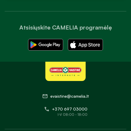
Atsisiųskite CAMELIA programėlę
evaistine@camelia.lt
+370 697 03000
I-V 08:00 - 18:00