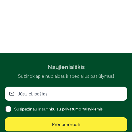
Naujienlaiškis
Sužinok apie nuolaidas ir specialius pasiūlymus!
Susipažinau ir sutinku su
privatumo taisyklėmis
Prenumeruoti