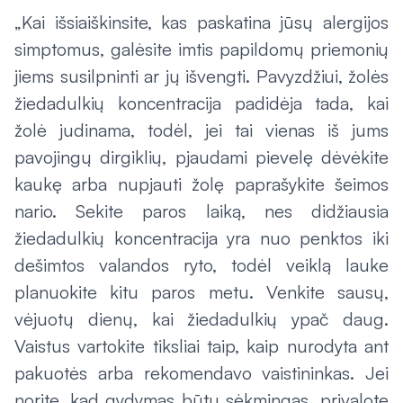
„Kai išsiaiškinsite, kas paskatina jūsų alergijos
simptomus, galėsite imtis papildomų priemonių
jiems susilpninti ar jų išvengti. Pavyzdžiui, žolės
žiedadulkių koncentracija padidėja tada, kai
žolė judinama, todėl, jei tai vienas iš jums
pavojingų dirgiklių, pjaudami pievelę dėvėkite
kaukę arba nupjauti žolę paprašykite šeimos
nario. Sekite paros laiką, nes didžiausia
žiedadulkių koncentracija yra nuo penktos iki
dešimtos valandos ryto, todėl veiklą lauke
planuokite kitu paros metu. Venkite sausų,
vėjuotų dienų, kai žiedadulkių ypač daug.
Vaistus vartokite tiksliai taip, kaip nurodyta ant
pakuotės arba rekomendavo vaistininkas. Jei
norite, kad gydymas būtų sėkmingas, privalote