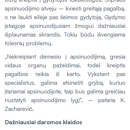
apsinuodijimo atveju – kviesti greitąją pagalbą,
o ne laukti eilėje pas šeimos gydytoją. Gydymo
įstaigoje apsinuodijusiam žmogui dažniausiai
išplaunamas skrandis. Tokiu būdu išvengiama
tolesnių problemų.
„Nekreipiant dėmesio į apsinuodijimą, gresia
vidaus organų pažeidimai, todėl kreiptis
pagalbos reikia iš karto. Vykstant pas
specialistus, galima atsinešti grybą, kuriuo
įtariamai apsinuodijote, taip bus galima greičiau
nustatyti apsinuodijimo lygį“, – pataria K.
Zacharevič.
Dažniausiai daromos klaidos