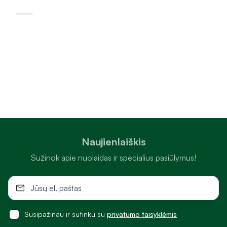
Naujienlaiškis
Sužinok apie nuolaidas ir specialius pasiūlymus!
Susipažinau ir sutinku su
privatumo taisyklėmis