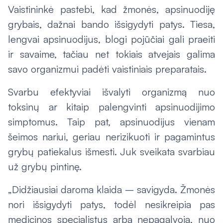
Vaistininkė pastebi, kad žmonės, apsinuodiję
grybais, dažnai bando išsigydyti patys. Tiesa,
lengvai apsinuodijus, blogi pojūčiai gali praeiti
ir savaime, tačiau net tokiais atvejais galima
savo organizmui padėti vaistiniais preparatais.
Svarbu efektyviai išvalyti organizmą nuo
toksinų ar kitaip palengvinti apsinuodijimo
simptomus. Taip pat, apsinuodijus vienam
šeimos nariui, geriau nerizikuoti ir pagamintus
grybų patiekalus išmesti. Juk sveikata svarbiau
už grybų pintinę.
„Didžiausiai daroma klaida – savigyda. Žmonės
nori išsigydyti patys, todėl nesikreipia pas
medicinos specialistus arba nepagalvoja, nuo