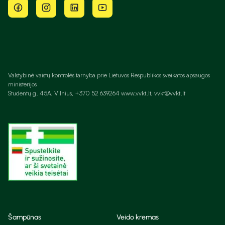
Valstybinė vaistų kontrolės tarnyba prie Lietuvos Respublikos sveikatos apsaugos
ministerijos
Studentų g. 45A, Vilnius, +370 52 639264 www.vvkt.lt, vvkt@vvkt.lt
Šampūnas
Veido kremas