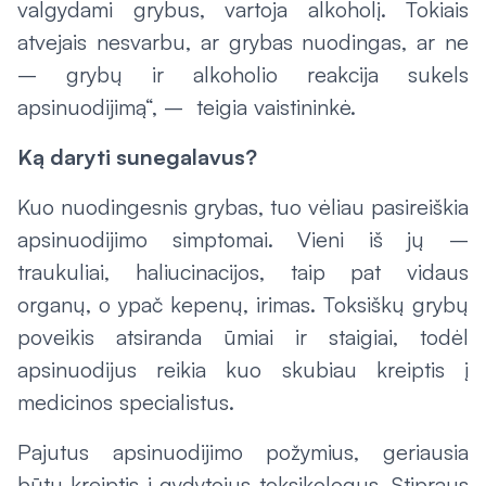
valgydami grybus, vartoja alkoholį. Tokiais
atvejais nesvarbu, ar grybas nuodingas, ar ne
– grybų ir alkoholio reakcija sukels
apsinuodijimą“, – teigia vaistininkė.
Ką daryti sunegalavus?
Kuo nuodingesnis grybas, tuo vėliau pasireiškia
apsinuodijimo simptomai. Vieni iš jų –
traukuliai, haliucinacijos, taip pat vidaus
organų, o ypač kepenų, irimas. Toksiškų grybų
poveikis atsiranda ūmiai ir staigiai, todėl
apsinuodijus reikia kuo skubiau kreiptis į
medicinos specialistus.
Pajutus apsinuodijimo požymius, geriausia
būtų kreiptis į gydytojus toksikologus. Stipraus