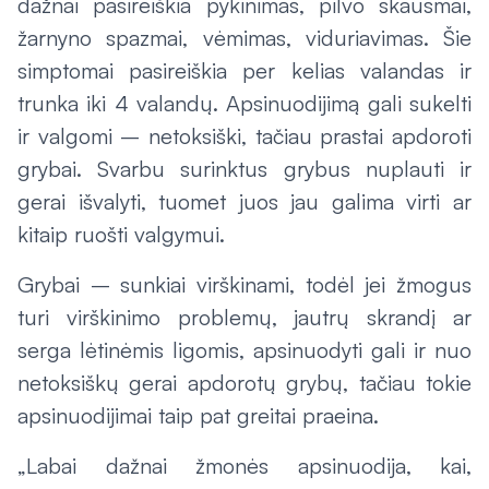
dažnai pasireiškia pykinimas, pilvo skausmai,
žarnyno spazmai, vėmimas, viduriavimas. Šie
simptomai pasireiškia per kelias valandas ir
trunka iki 4 valandų. Apsinuodijimą gali sukelti
ir valgomi – netoksiški, tačiau prastai apdoroti
grybai. Svarbu surinktus grybus nuplauti ir
gerai išvalyti, tuomet juos jau galima virti ar
kitaip ruošti valgymui.
Grybai – sunkiai virškinami, todėl jei žmogus
turi virškinimo problemų, jautrų skrandį ar
serga lėtinėmis ligomis, apsinuodyti gali ir nuo
netoksiškų gerai apdorotų grybų, tačiau tokie
apsinuodijimai taip pat greitai praeina.
„Labai dažnai žmonės apsinuodija, kai,