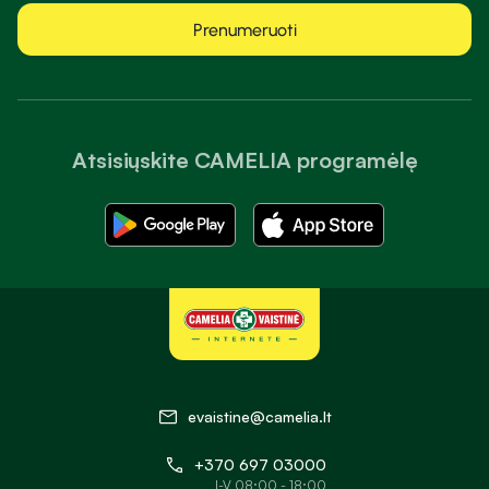
Prenumeruoti
Atsisiųskite CAMELIA programėlę
evaistine@camelia.lt
+370 697 03000
I-V 08:00 - 18:00