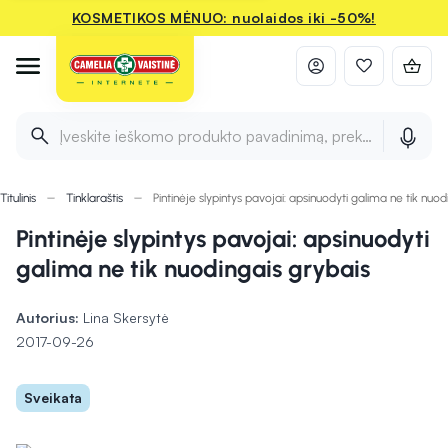
KOSMETIKOS MĖNUO: nuolaidos iki -50%!
Įveskite ieškomo produkto pavadinimą, prekės ženklą ir 
Titulinis
Tinklaraštis
Pintinėje slypintys pavojai: apsinuodyti galima ne tik nuod
Pintinėje slypintys pavojai: apsinuodyti
galima ne tik nuodingais grybais
Autorius:
Lina Skersytė
2017-09-26
Sveikata