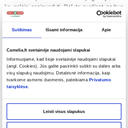
ko galėjo aspinuodyti. Dėl to ruošiant grybus
svarbu imtis visų atsargumo priemonių. Lengvo
apsinuodijimo atveju galima kreiptis ir į
Sutikimas
Išsami informacija
Apie
vaistininką, kuris patars, kaip greičiau išvalyti
organizmą nuo toksinų arba kokį vaistinį
preparatą rinktis simptomams palengvinti“, –
Camelia.lt svetainėje naudojami slapukai
teigia „Camelia” vaistininkė.
Informuojame, kad šioje svetainėje naudojami slapukai
(angl. Cookies). Jūs galite pasirinkti sutikti su dalies arba
Kaip apsisaugoti
visų slapukų naudojimu. Detalesnė informacija, kaip
tvarkome asmens duomenis, pateikiama
Privatumo
Pats geriausias būdas apsisaugoti nuo
taisyklėse
.
kenksmingų grybų – rinkti juos patiems.
Patyrę grybautojai atskiria, kurie grybai
valgomi, o kurie – ne, tačiau vis tiek svarbu
Leisti visus slapukus
rinkti tik tuos grybus, kurie jums pažįstami.