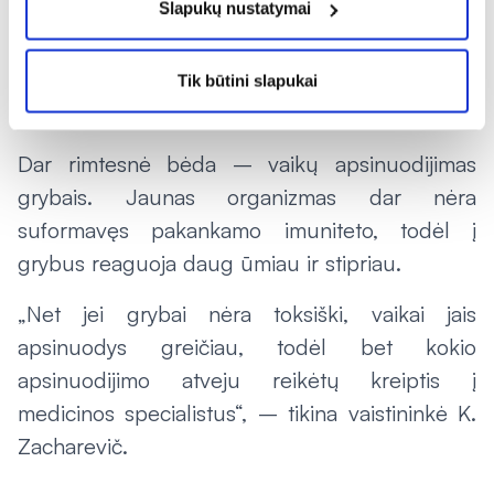
Slapukų nustatymai
Vaistininkė pataria atsargiau žiūrėti į turgeliuose
parduodamus grybus ir juos pirkti tik iš
patikimų žmonių. Nusipirktus grybus siūloma
Tik būtini slapukai
dar kartą atidžiai peržiūrėti.
Dar rimtesnė bėda – vaikų apsinuodijimas
grybais. Jaunas organizmas dar nėra
suformavęs pakankamo imuniteto, todėl į
grybus reaguoja daug ūmiau ir stipriau.
„Net jei grybai nėra toksiški, vaikai jais
apsinuodys greičiau, todėl bet kokio
apsinuodijimo atveju reikėtų kreiptis į
medicinos specialistus“, – tikina vaistininkė K.
Zacharevič.