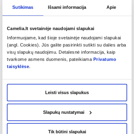
perkama kosmetika. Jei ji bus naudojama
Sutikimas
Išsami informacija
Apie
kiekvieną dieną, reikia atkreipti dėmesį į sudėtį,
nes dažnai naudojama kosmetika turėtų būti
lengvesnės sudėties, kad nekimštų veido odos,
Camelia.lt svetainėje naudojami slapukai
tiktų jautresnei odai, turėtų mažiau chemijos.
Informuojame, kad šioje svetainėje naudojami slapukai
(angl. Cookies). Jūs galite pasirinkti sutikti su dalies arba
visų slapukų naudojimu. Detalesnė informacija, kaip
tvarkome asmens duomenis, pateikiama
Privatumo
taisyklėse
.
Leisti visus slapukus
Slapukų nustatymai
-50%
-50%
Tik būtini slapukai
DELIA nagų aliejus BIO OIL
DELIA nagų aliejus