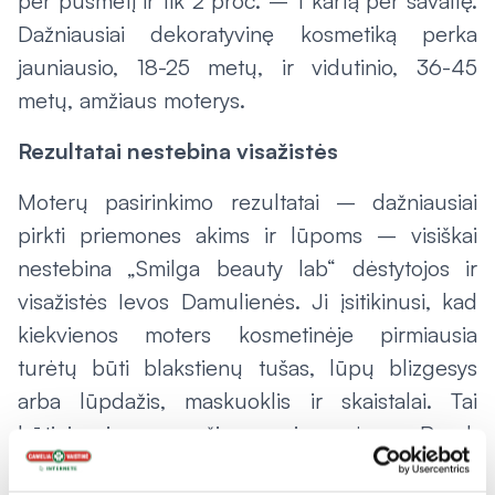
per pusmetį ir tik 2 proc. – 1 kartą per savaitę.
Dažniausiai dekoratyvinę kosmetiką perka
jauniausio, 18-25 metų, ir vidutinio, 36-45
metų, amžiaus moterys.
Rezultatai nestebina visažistės
Moterų pasirinkimo rezultatai – dažniausiai
pirkti priemones akims ir lūpoms – visiškai
nestebina „Smilga beauty lab“ dėstytojos ir
visažistės Ievos Damulienės. Ji įsitikinusi, kad
kiekvienos moters kosmetinėje pirmiausia
turėtų būti blakstienų tušas, lūpų blizgesys
arba lūpdažis, maskuoklis ir skaistalai. Tai
būtiniausios grožio priemonės. Pasak
visažistės, svarbiausia žinoti, kokiu tikslu