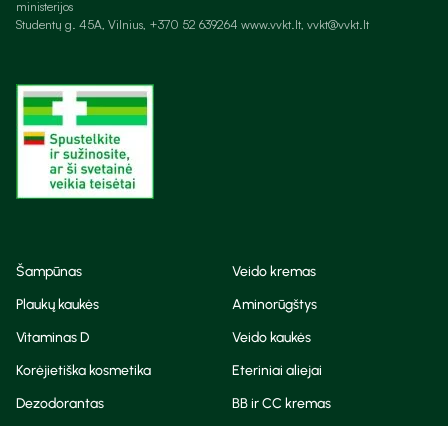
ministerijos
Studentų g. 45A, Vilnius, +370 52 639264 www.vvkt.lt, vvkt@vvkt.lt
Šampūnas
Veido kremas
Plaukų kaukės
Aminorūgštys
Vitaminas D
Veido kaukės
Korėjietiška kosmetika
Eteriniai aliejai
Dezodorantas
BB ir CC kremas