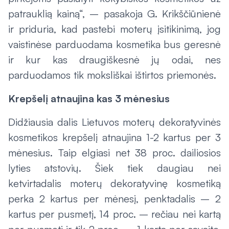
patrauklią kainą“, – pasakoja G. Krikščiūnienė
ir priduria, kad pastebi moterų įsitikinimą, jog
vaistinėse parduodama kosmetika bus geresnė
ir kur kas draugiškesnė jų odai, nes
parduodamos tik moksliškai ištirtos priemonės.
Krepšelį atnaujina kas 3 mėnesius
Didžiausia dalis Lietuvos moterų dekoratyvinės
kosmetikos krepšelį atnaujina 1-2 kartus per 3
mėnesius. Taip elgiasi net 38 proc. dailiosios
lyties atstovių. Šiek tiek daugiau nei
ketvirtadalis moterų dekoratyvinę kosmetiką
perka 2 kartus per mėnesį, penktadalis – 2
kartus per pusmetį, 14 proc. – rečiau nei kartą