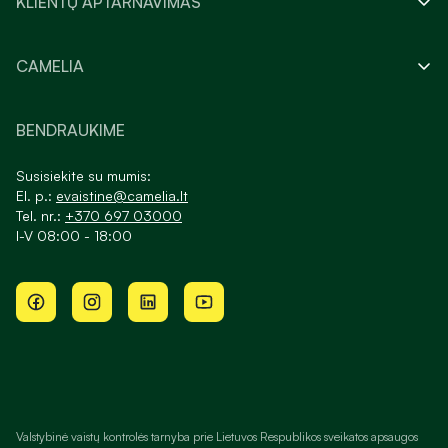
KLIENTŲ APTARNAVIMAS
CAMELIA
BENDRAUKIME
Susisiekite su mumis:
El. p.:
evaistine@camelia.lt
Tel. nr.:
+370 697 03000
I-V 08:00 - 18:00
Valstybinė vaistų kontrolės tarnyba prie Lietuvos Respublikos sveikatos apsaugos