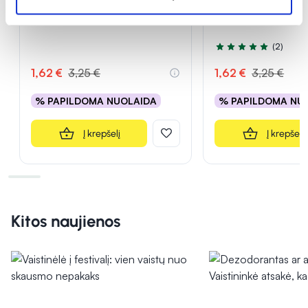
NOURISHING, 10 ml
STRENGTHENING, 
(2)
Įvertinimas 5.0 iš 5
1,62 €
3,25 €
1,62 €
3,25 €
% PAPILDOMA NUOLAIDA
% PAPILDOMA NU
Į krepšelį
Į krepšelį
Kitos naujienos