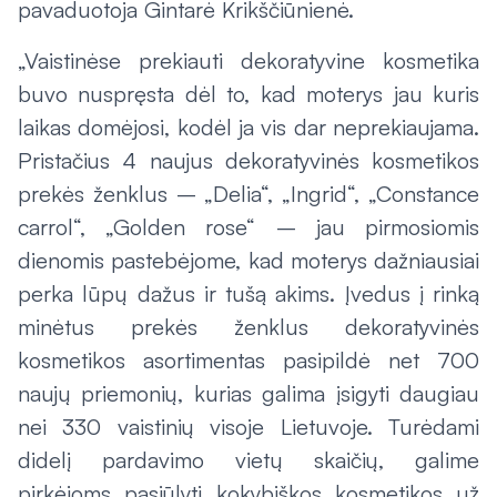
pavaduotoja Gintarė Krikščiūnienė.
„Vaistinėse prekiauti dekoratyvine kosmetika
buvo nuspręsta dėl to, kad moterys jau kuris
laikas domėjosi, kodėl ja vis dar neprekiaujama.
Pristačius 4 naujus dekoratyvinės kosmetikos
prekės ženklus – „Delia“, „Ingrid“, „Constance
carrol“, „Golden rose“ – jau pirmosiomis
dienomis pastebėjome, kad moterys dažniausiai
perka lūpų dažus ir tušą akims. Įvedus į rinką
minėtus prekės ženklus dekoratyvinės
kosmetikos asortimentas pasipildė net 700
naujų priemonių, kurias galima įsigyti daugiau
nei 330 vaistinių visoje Lietuvoje. Turėdami
didelį pardavimo vietų skaičių, galime
pirkėjoms pasiūlyti kokybiškos kosmetikos už