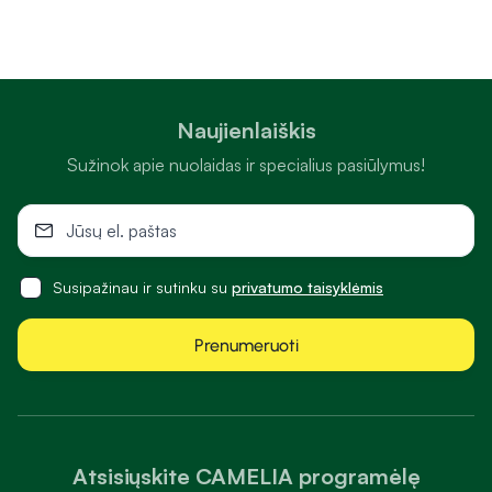
Naujienlaiškis
Sužinok apie nuolaidas ir specialius pasiūlymus!
Susipažinau ir sutinku su
privatumo taisyklėmis
Prenumeruoti
Atsisiųskite CAMELIA programėlę