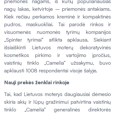
priemonės nagams, iš kurių populiariausias
nagų lakas, ketvirtoje – priemonės antakiams.
Kiek rečiau perkamos kreminė ir kompaktinės
pudros, maskuokliai. Tai parodė rinkos ir
visuomenės nuomonės tyrimų kompanijos
„Spinter tyrimai“ atlikta apklausa. Siekiant
išsiaiškinti Lietuvos moterų dekoratyvinės
kosmetikos pirkimo ir vartojimo įpročius,
vaistinių tinklo „Camelia“ užsakymu, buvo
apklausti 1008 respondentai visoje šalyje.
Nauji prekės ženklai rinkoje
Tai, kad Lietuvos moterys daugiausiai dėmesio
skiria akių ir lūpų gražinimui patvirtina vaistinių
tinklo „Camelia“ generalinės direktorės