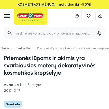
KOSMETIKOS MĖNUO: nuolaidos iki -50%!
Įveskite ieškomo produkto pavadinimą, prekės ženklą ir 
Titulinis
Tinklaraštis
Priemonės lūpoms ir akimis yra svarbiausios moterų dek
Priemonės lūpoms ir akimis yra
svarbiausios moterų dekoratyvinės
kosmetikos krepšelyje
Autorius:
Lina Skersytė
2017-10-17
Sveikata