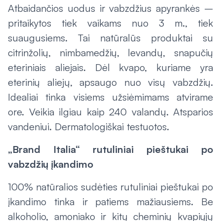
Atbaidančios uodus ir vabzdžius apyrankės –
pritaikytos tiek vaikams nuo 3 m., tiek
suaugusiems. Tai natūralūs produktai su
citrinžolių, nimbamedžių, levandų, snapučių
eteriniais aliejais. Dėl kvapo, kuriame yra
eterinių aliejų, apsaugo nuo visų vabzdžių.
Idealiai tinka visiems užsiėmimams atvirame
ore. Veikia ilgiau kaip 240 valandų. Atsparios
vandeniui. Dermatologiškai testuotos.
„Brand Italia“ rutuliniai pieštukai po
vabzdžių įkandimo
100% natūralios sudėties rutuliniai pieštukai po
įkandimo tinka ir patiems mažiausiems. Be
alkoholio, amoniako ir kitų cheminių kvapiųjų