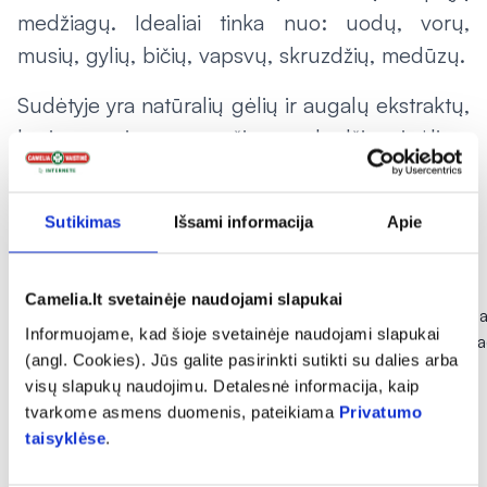
medžiagų. Idealiai tinka nuo: uodų, vorų,
musių, gylių, bičių, vapsvų, skruzdžių, medūzų.
Sudėtyje yra natūralių gėlių ir augalų ekstraktų,
kurie ramina, sumažina vabzdžio įgėlimo
sukeltą niežėjimą. Tinka jautriai odai.
Sutikimas
Išsami informacija
Apie
Kitos naujienos
Camelia.lt svetainėje naudojami slapukai
Informuojame, kad šioje svetainėje naudojami slapukai
(angl. Cookies). Jūs galite pasirinkti sutikti su dalies arba
visų slapukų naudojimu. Detalesnė informacija, kaip
tvarkome asmens duomenis, pateikiama
Privatumo
taisyklėse
.