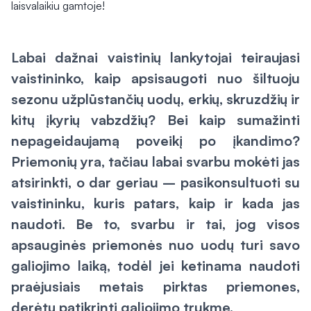
Labai dažnai vaistinių lankytojai teiraujasi
vaistininko, kaip apsisaugoti nuo šiltuoju
sezonu užplūstančių uodų, erkių, skruzdžių ir
kitų įkyrių vabzdžių? Bei kaip sumažinti
nepageidaujamą poveikį po įkandimo?
Priemonių yra, tačiau labai svarbu mokėti jas
atsirinkti, o dar geriau – pasikonsultuoti su
vaistininku, kuris patars, kaip ir kada jas
naudoti. Be to, svarbu ir tai, jog visos
apsauginės priemonės nuo uodų turi savo
galiojimo laiką, todėl jei ketinama naudoti
praėjusiais metais pirktas priemones,
derėtų patikrinti galiojimo trukmę.