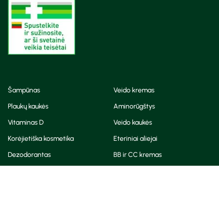
Šampūnas
Veido kremas
Plaukų kaukės
Aminorūgštys
Vitaminas D
Veido kaukės
Korėjietiška kosmetika
Eteriniai aliejai
Dezodorantas
BB ir CC kremas
Visos teisės saugomos
Privatumo taisyklės
Slapukų politika
© Camelia 2026