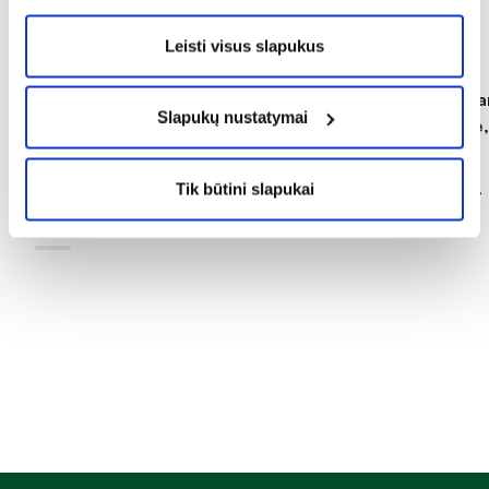
Sveikata
Sveikata
Leisti visus slapukus
2026-07-31
2026-07-31
Vaistinėlė į festivalį: vien vaistų
Dezodorantas ar a
Slapukų nustatymai
nuo skausmo nepakaks
Vaistininkė atsakė,
pasirinkti
Skaityti daugiau
Tik būtini slapukai
Skaityti daugiau