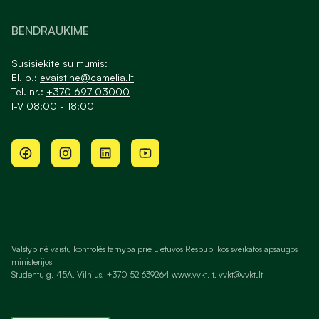
BENDRAUKIME
Susisiekite su mumis:
El. p.:
evaistine@camelia.lt
Tel. nr.:
+370 697 03000
I-V 08:00 - 18:00
Valstybinė vaistų kontrolės tarnyba prie Lietuvos Respublikos sveikatos apsaugos
ministerijos
Studentų g. 45A, Vilnius, +370 52 639264 www.vvkt.lt, vvkt@vvkt.lt