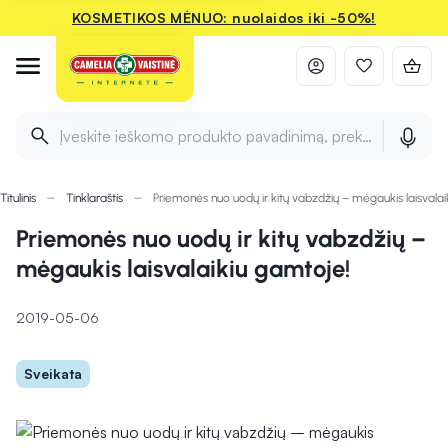
KOSMETIKOS MĖNUO: nuolaidos iki -50%!
Įveskite ieškomo produkto pavadinimą, prekės ženklą ir 
Titulinis
Tinklaraštis
Priemonės nuo uodų ir kitų vabzdžių – mėgaukis laisvalai
Priemonės nuo uodų ir kitų vabzdžių –
mėgaukis laisvalaikiu gamtoje!
2019-05-06
Sveikata