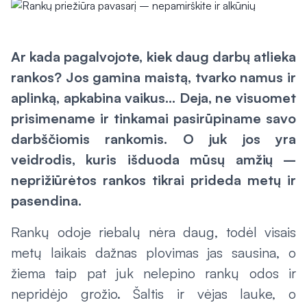
Ar kada pagalvojote, kiek daug darbų atlieka
rankos? Jos gamina maistą, tvarko namus ir
aplinką, apkabina vaikus... Deja, ne visuomet
prisimename ir tinkamai pasirūpiname savo
darbščiomis rankomis. O juk jos yra
veidrodis, kuris išduoda mūsų amžių –
neprižiūrėtos rankos tikrai prideda metų ir
pasendina.
Rankų odoje riebalų nėra daug, todėl visais
metų laikais dažnas plovimas jas sausina, o
žiema taip pat juk nelepino rankų odos ir
nepridėjo grožio. Šaltis ir vėjas lauke, o