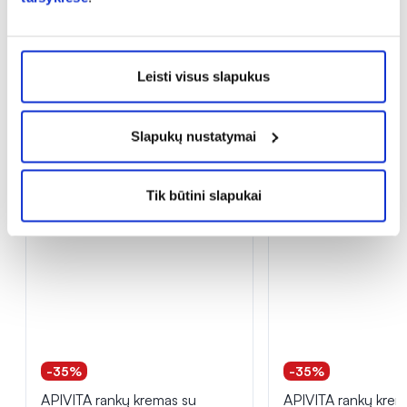
Visais metų laikais odą reikia stengtis aprūpinti
vitaminais A, C bei E, kurie pasižymi
Leisti visus slapukus
antioksidaciniu poveikiu odai, neleidžia rastis
pigmentinėms dėmėms.
Slapukų nustatymai
Tik internete
Tik internete
Tik būtini slapukai
-35%
-35%
APIVITA rankų kremas su
APIVITA rankų krem