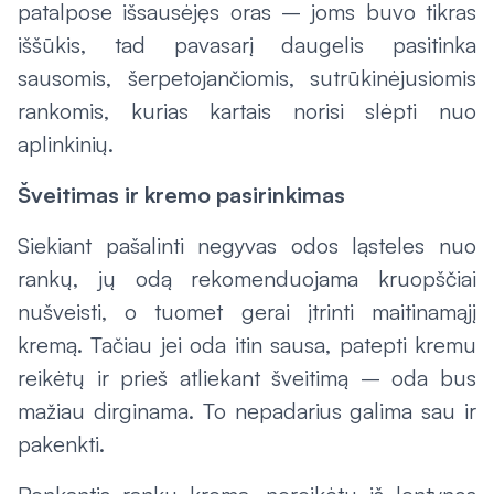
patalpose išsausėjęs oras – joms buvo tikras
iššūkis, tad pavasarį daugelis pasitinka
sausomis, šerpetojančiomis, sutrūkinėjusiomis
rankomis, kurias kartais norisi slėpti nuo
aplinkinių.
Šveitimas ir kremo pasirinkimas
Siekiant pašalinti negyvas odos ląsteles nuo
rankų, jų odą rekomenduojama kruopščiai
nušveisti, o tuomet gerai įtrinti maitinamąjį
kremą. Tačiau jei oda itin sausa, patepti kremu
reikėtų ir prieš atliekant šveitimą – oda bus
mažiau dirginama. To nepadarius galima sau ir
pakenkti.