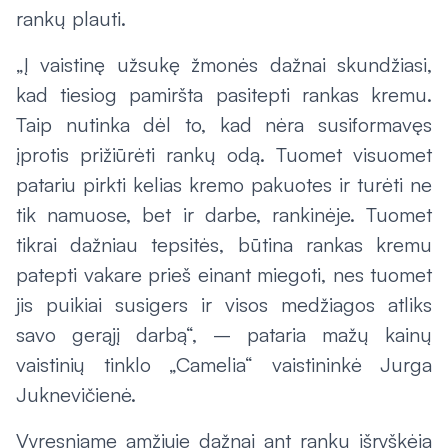
rankų plauti.
„Į vaistinę užsukę žmonės dažnai skundžiasi,
kad tiesiog pamiršta pasitepti rankas kremu.
Taip nutinka dėl to, kad nėra susiformavęs
įprotis prižiūrėti rankų odą. Tuomet visuomet
patariu pirkti kelias kremo pakuotes ir turėti ne
tik namuose, bet ir darbe, rankinėje. Tuomet
tikrai dažniau tepsitės, būtina rankas kremu
patepti vakare prieš einant miegoti, nes tuomet
jis puikiai susigers ir visos medžiagos atliks
savo gerąjį darbą“, – pataria mažų kainų
vaistinių tinklo „Camelia“ vaistininkė Jurga
Juknevičienė.
Vyresniame amžiuje dažnai ant rankų išryškėja