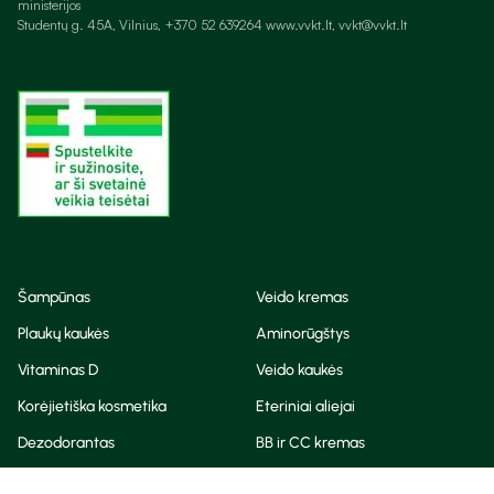
ministerijos
Studentų g. 45A, Vilnius, +370 52 639264 www.vvkt.lt, vvkt@vvkt.lt
Šampūnas
Veido kremas
Plaukų kaukės
Aminorūgštys
Vitaminas D
Veido kaukės
Korėjietiška kosmetika
Eteriniai aliejai
Dezodorantas
BB ir CC kremas