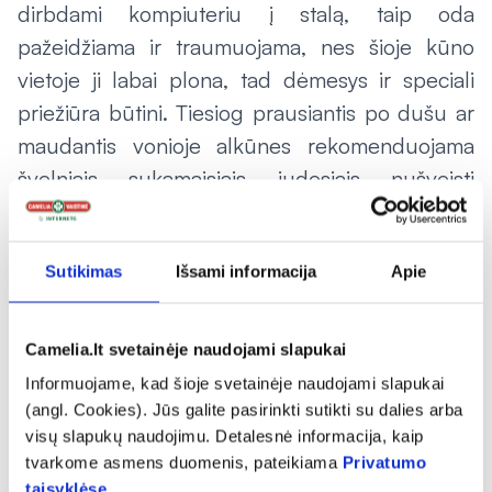
dirbdami kompiuteriu į stalą, taip oda
pažeidžiama ir traumuojama, nes šioje kūno
vietoje ji labai plona, tad dėmesys ir speciali
priežiūra būtini. Tiesiog prausiantis po dušu ar
maudantis vonioje alkūnes rekomenduojama
švelniais sukamaisiais judesiais nušveisti
šveitikliu, o išsimaudžius – patepti riebiu
kremu
.
Sutikimas
Išsami informacija
Apie
Drėkinkite iš vidaus
Turbūt jau visi žino, kad norint turėti gražią
Camelia.lt svetainėje naudojami slapukai
veido odą, reikia gerti pakankamai vandens –
Informuojame, kad šioje svetainėje naudojami slapukai
drėkinti ją iš vidaus, tačiau tai labai svarbu
(angl. Cookies). Jūs galite pasirinkti sutikti su dalies arba
visų slapukų naudojimu. Detalesnė informacija, kaip
daryti ir norint apsaugoti rankų odą nuo
tvarkome asmens duomenis, pateikiama
Privatumo
išsausėjimo.
taisyklėse
.