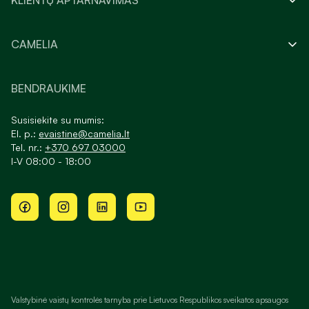
KLIENTŲ APTARNAVIMAS
CAMELIA
BENDRAUKIME
Susisiekite su mumis:
El. p.:
evaistine@camelia.lt
Tel. nr.:
+370 697 03000
I-V 08:00 - 18:00
Valstybinė vaistų kontrolės tarnyba prie Lietuvos Respublikos sveikatos apsaugos