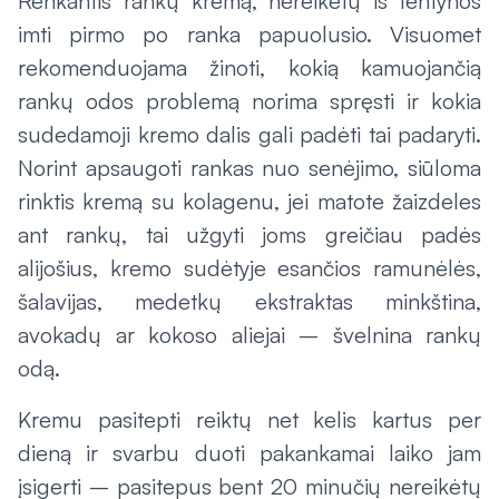
Renkantis rankų kremą, nereikėtų iš lentynos
imti pirmo po ranka papuolusio. Visuomet
rekomenduojama žinoti, kokią kamuojančią
rankų odos problemą norima spręsti ir kokia
sudedamoji kremo dalis gali padėti tai padaryti.
Norint apsaugoti rankas nuo senėjimo, siūloma
rinktis kremą su kolagenu, jei matote žaizdeles
ant rankų, tai užgyti joms greičiau padės
alijošius, kremo sudėtyje esančios ramunėlės,
šalavijas, medetkų ekstraktas minkština,
avokadų ar kokoso aliejai – švelnina rankų
odą.
Kremu pasitepti reiktų net kelis kartus per
dieną ir svarbu duoti pakankamai laiko jam
įsigerti – pasitepus bent 20 minučių nereikėtų