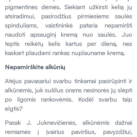
pigmentinės dėmės. Siekiant užkirsti kelią jų
atsiradimui, pasirodžius pirmiesiems saulės
spinduliams, vaistininkė pataria nepamiršti
naudoti apsauginį kremą nuo saulės. Juo
teptis reikėtų kelis kartus per dieną, nes
kaskart plaudami rankas nuplauname kremą.
Nepamirškite alkūnių
Atėjus pavasariui svarbu tinkamai pasirūpinti ir
alkūnėmis, juk sušilus orams nesinorės jų slėpti
po ilgomis rankovėmis. Kodėl svarbu taip
elgtis?
Pasak J. Juknevičienės, alkūnėmis dažnai
remiamės į įvairius paviršius, pavyzdžiui,