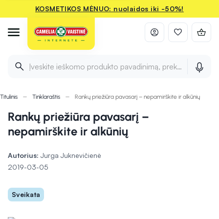
KOSMETIKOS MĖNUO: nuolaidos iki -50%!
Įveskite ieškomo produkto pavadinimą, prekės ženklą ir 
Titulinis
Tinklaraštis
Rankų priežiūra pavasarį – nepamirškite ir alkūnių
Rankų priežiūra pavasarį –
nepamirškite ir alkūnių
Autorius:
Jurga Juknevičienė
2019-03-05
Sveikata