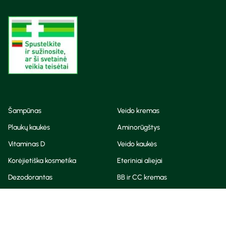
Šampūnas
Veido kremas
Plaukų kaukės
Aminorūgštys
Vitaminas D
Veido kaukės
Korėjietiška kosmetika
Eteriniai aliejai
Dezodorantas
BB ir CC kremas
Visos teisės saugomos
Privatumo taisyklės
Slapukų politika