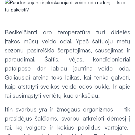
Besikeičianti oro temperatūra turi didelės
įtakos mūsų veido odai. Ypač šaltuoju metų
sezonu pasireiškia šerpetojimas, sausėjimas ir
paraudimai. Šaltis, vėjas, kondicionieriai
patalpose dar labiau jautrina veido odą.
Galiausiai ateina toks laikas, kai tenka galvoti,
kaip atstatyti sveikos veido odos būklę. Ir apie
tai susimąstyti vertėtų kuo anksčiau.
Itin svarbus yra ir žmogaus organizmas – tik
prasidėjus šalčiams, svarbu atkreipti dėmesį į
tai, ką valgote ir kokius papildus vartojate.