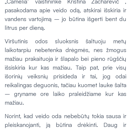
„Camelia“ vaistininkė Kristina Zacharevič ,
pasakodama apie veido odą, atskirai išskiria ir
vandens vartojimą – jo būtina išgerti bent du
litrus per dieną.
Viršutinis odos sluoksnis šaltuoju metų
laikotarpiu nebetenka drėgmės, nes žmogus
mažiau prakaituoja ir šlapalo bei pieno rūgščių
išsiskiria kur kas mažiau. Taip pat, prie visų
išorinių veiksnių prisideda ir tai, jog odai
reikalingas deguonis, tačiau kuomet lauke šalta
– gryname ore laiko praleidžiame kur kas
mažiau.
Norint, kad veido oda nebebūtų tokia sausa ir
pleiskanojanti, ją būtina drėkinti. Daug ir