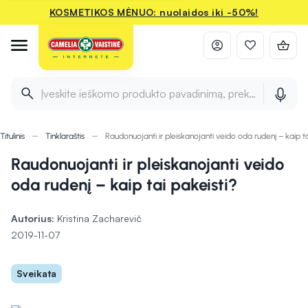
KOSMETIKOS MĖNUO: nuolaidos iki -50%!
Įveskite ieškomo produkto pavadinimą, prekės ženklą ir 
Titulinis
Tinklaraštis
Raudonuojanti ir pleiskanojanti veido oda rudenį – kaip ta
Raudonuojanti ir pleiskanojanti veido
oda rudenį – kaip tai pakeisti?
Autorius:
Kristina Zacharevič
2019-11-07
Sveikata