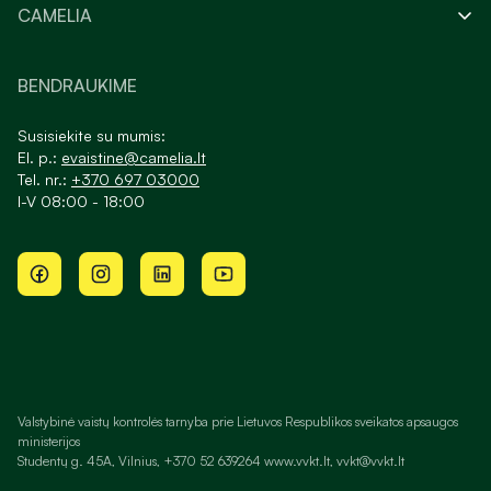
CAMELIA
BENDRAUKIME
Susisiekite su mumis:
El. p.:
evaistine@camelia.lt
Tel. nr.:
+370 697 03000
I-V 08:00 - 18:00
Valstybinė vaistų kontrolės tarnyba prie Lietuvos Respublikos sveikatos apsaugos
ministerijos
Studentų g. 45A, Vilnius, +370 52 639264 www.vvkt.lt, vvkt@vvkt.lt