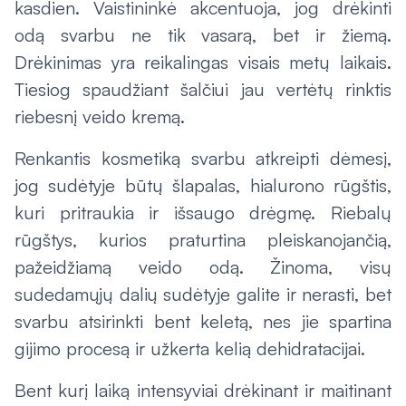
kasdien. Vaistininkė akcentuoja, jog drėkinti
odą svarbu ne tik vasarą, bet ir žiemą.
Drėkinimas yra reikalingas visais metų laikais.
Tiesiog spaudžiant šalčiui jau vertėtų rinktis
riebesnį veido kremą.
Renkantis kosmetiką svarbu atkreipti dėmesį,
jog sudėtyje būtų šlapalas, hialurono rūgštis,
kuri pritraukia ir išsaugo drėgmę. Riebalų
rūgštys, kurios praturtina pleiskanojančią,
pažeidžiamą veido odą. Žinoma, visų
sudedamųjų dalių sudėtyje galite ir nerasti, bet
svarbu atsirinkti bent keletą, nes jie spartina
gijimo procesą ir užkerta kelią dehidratacijai.
Bent kurį laiką intensyviai drėkinant ir maitinant