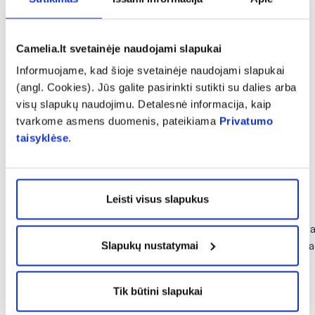
(1)
(3)
Įvertinimas 5.0 iš 5
Įvertinimas 4.7 iš 5
5,39 €
8,99 €
4,19 €
6,99 €
Camelia.lt svetainėje naudojami slapukai
% PAPILDOMA NUOLAIDA
% PAPILDOMA NU
Informuojame, kad šioje svetainėje naudojami slapukai
(angl. Cookies). Jūs galite pasirinkti sutikti su dalies arba
Į krepšelį
Į krepšelį
visų slapukų naudojimu. Detalesnė informacija, kaip
tvarkome asmens duomenis, pateikiama
Privatumo
taisyklėse
.
Kitos naujienos
Leisti visus slapukus
Slapukų nustatymai
Tik būtini slapukai