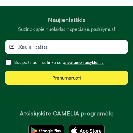
Naujienlaiškis
Sužinok apie nuolaidas ir specialius pasiūlymus!
Susipažinau ir sutinku su
privatumo taisyklėmis
Prenumeruoti
Atsisiųskite CAMELIA programėlę