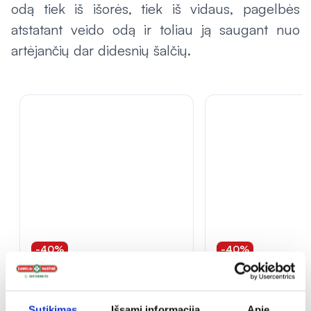
odą tiek iš išorės, tiek iš vidaus, pagelbės
atstatant veido odą ir toliau ją saugant nuo
artėjančių dar didesnių šalčių.
-40%
-40%
AVA dieninis veido kremas BIO
AVA veido kremas,
CARROT, 50 ml
ml
Sutikimas
Išsami informacija
Apie