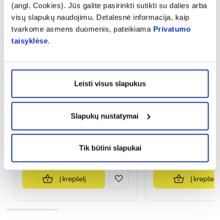
(angl. Cookies). Jūs galite pasirinkti sutikti su dalies arba
visų slapukų naudojimu. Detalesnė informacija, kaip
tvarkome asmens duomenis, pateikiama
Privatumo
taisyklėse
.
-40%
-10%
Leisti visus slapukus
DIZAO lakštinė veido ir kaklo
DSM mineralinis ne
kaukė su jūros vitaminais ir
jūros purvas, 500 
kolagenu, 30 g
Slapukų nustatymai
1,78 €
2,98 €
10,70 €
11,89 €
Tik būtini slapukai
% PAPILDOMA NUOLAIDA
% PAPILDOMA NU
Į krepšelį
Į krepšelį