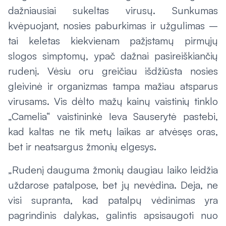
dažniausiai sukeltas virusų. Sunkumas
kvėpuojant, nosies paburkimas ir užgulimas –
tai keletas kiekvienam pažįstamų pirmųjų
slogos simptomų, ypač dažnai pasireiškiančių
rudenį. Vėsiu oru greičiau išdžiūsta nosies
gleivinė ir organizmas tampa mažiau atsparus
virusams. Vis dėlto mažų kainų vaistinių tinklo
„Camelia“ vaistininkė Ieva Sauserytė pastebi,
kad kaltas ne tik metų laikas ar atvėsęs oras,
bet ir neatsargus žmonių elgesys.
„Rudenį dauguma žmonių daugiau laiko leidžia
uždarose patalpose, bet jų nevėdina. Deja, ne
visi supranta, kad patalpų vėdinimas yra
pagrindinis dalykas, galintis apsisaugoti nuo