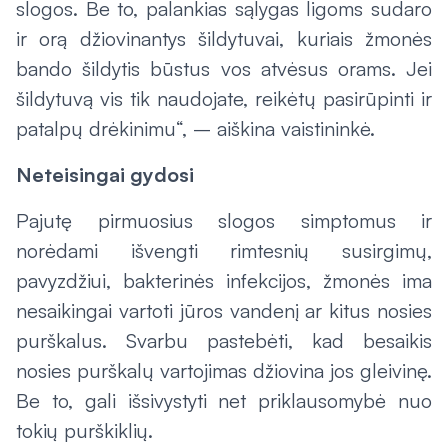
slogos. Be to, palankias sąlygas ligoms sudaro
ir orą džiovinantys šildytuvai, kuriais žmonės
bando šildytis būstus vos atvėsus orams. Jei
šildytuvą vis tik naudojate, reikėtų pasirūpinti ir
patalpų drėkinimu“, – aiškina vaistininkė.
Neteisingai gydosi
Pajutę pirmuosius slogos simptomus ir
norėdami išvengti rimtesnių susirgimų,
pavyzdžiui, bakterinės infekcijos, žmonės ima
nesaikingai vartoti jūros vandenį ar kitus nosies
purškalus. Svarbu pastebėti, kad besaikis
nosies purškalų vartojimas džiovina jos gleivinę.
Be to, gali išsivystyti net priklausomybė nuo
tokių purškiklių.