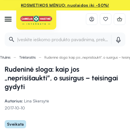
KOSMETIKOS MĖNUO: nuolaidos iki -50%!
Įveskite ieškomo produkto pavadinimą, prekės ženklą ir 
Titulinis
Tinklaraštis
Rudeninė sloga: kaip jos „neprisišaukti”, o susirgus – teisin
Rudeninė sloga: kaip jos
„neprisišaukti”, o susirgus – teisingai
gydyti
Autorius:
Lina Skersytė
2017-10-10
Sveikata