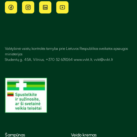
Valstybinė vaistų kontrolės tarnyba prie Lietuvos Respublikos sveikatos apsaugos
ministerijos
Studentų g. 45A, Vilnius, +370 52 639264 www.vvkt.lt, vvkt@vvkt.lt
Šampūnas
Veido kremas