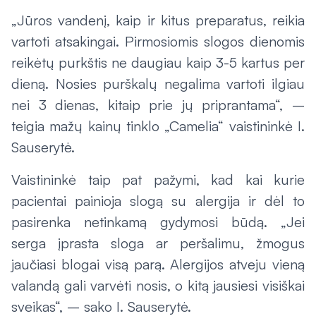
„Jūros vandenį, kaip ir kitus preparatus, reikia
vartoti atsakingai. Pirmosiomis slogos dienomis
reikėtų purkštis ne daugiau kaip 3-5 kartus per
dieną. Nosies purškalų negalima vartoti ilgiau
nei 3 dienas, kitaip prie jų priprantama“, –
teigia mažų kainų tinklo „Camelia“ vaistininkė I.
Sauserytė.
Vaistininkė taip pat pažymi, kad kai kurie
pacientai painioja slogą su alergija ir dėl to
pasirenka netinkamą gydymosi būdą. „Jei
serga įprasta sloga ar peršalimu, žmogus
jaučiasi blogai visą parą. Alergijos atveju vieną
valandą gali varvėti nosis, o kitą jausiesi visiškai
sveikas“, – sako I. Sauserytė.