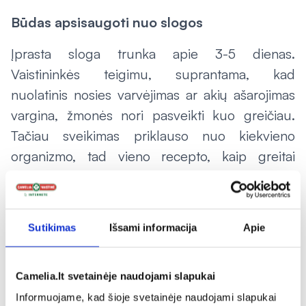
Būdas apsisaugoti nuo slogos
Įprasta sloga trunka apie 3-5 dienas.
Vaistininkės teigimu, suprantama, kad
nuolatinis nosies varvėjimas ar akių ašarojimas
vargina, žmonės nori pasveikti kuo greičiau.
Tačiau sveikimas priklauso nuo kiekvieno
organizmo, tad vieno recepto, kaip greitai
pasveikti nėra. Vis tik patartina pasikonsultuoti
su vaistininku, kuris pasiūlys jums tinkamus
vaistus, patars kaip gydytis.
Sutikimas
Išsami informacija
Apie
Camelia.lt svetainėje naudojami slapukai
Tik internete
Informuojame, kad šioje svetainėje naudojami slapukai