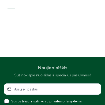
Naujienlaiškis
Sužinok apie nuolaidas ir specialius pasiūlymus!
Susipažinau ir sutinku su
privatumo taisyklėmis