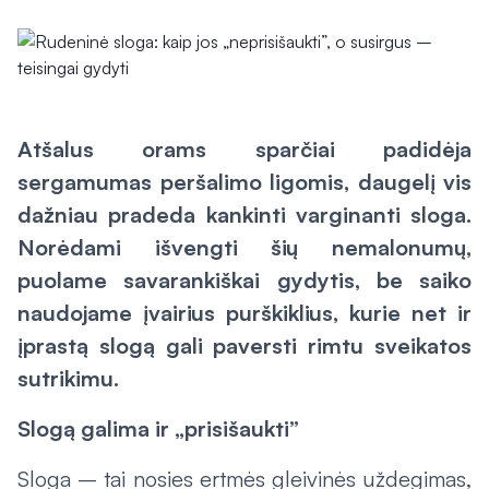
Atšalus orams sparčiai padidėja
sergamumas peršalimo ligomis, daugelį vis
dažniau pradeda kankinti varginanti sloga.
Norėdami išvengti šių nemalonumų,
puolame savarankiškai gydytis, be saiko
naudojame įvairius purškiklius, kurie net ir
įprastą slogą gali paversti rimtu sveikatos
sutrikimu.
Slogą galima ir „prisišaukti”
Sloga – tai nosies ertmės gleivinės uždegimas,