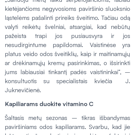
kietėjančioms negyvosioms paviršinio sluoksnio
ląstelėms pašalinti prireiks šveitimo. Tačiau odą
valyti reikėtų švelniai, atsargiai, kad nebūtų
pažeista trapi jos pusiausvyra ir jos
nesudirgintume papildomai. Vaistinėse yra
platus veido odos šveitiklių, kaip ir maitinamųjų
ar drėkinamųjų kremų pasirinkimas, o išsirinkti
jums labiausiai tinkantį padės vaistininkai“, –
konsultuotis su specialistais kviečia J.
Juknevičienė.
Kapiliarams duokite vitamino C
Šaltasis metų sezonas – tikras išbandymas
paviršiniams odos kapiliarams. Svarbu, kad jie