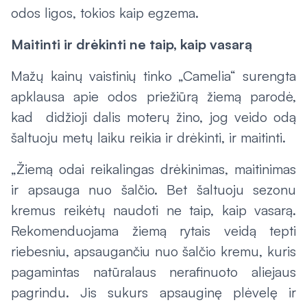
odos ligos, tokios kaip egzema.
Maitinti ir drėkinti ne taip, kaip vasarą
Mažų kainų vaistinių tinko „Camelia“ surengta
apklausa apie odos priežiūrą žiemą parodė,
kad didžioji dalis moterų žino, jog veido odą
šaltuoju metų laiku reikia ir drėkinti, ir maitinti.
„Žiemą odai reikalingas drėkinimas, maitinimas
ir apsauga nuo šalčio. Bet šaltuoju sezonu
kremus reikėtų naudoti ne taip, kaip vasarą.
Rekomenduojama žiemą rytais veidą tepti
riebesniu, apsaugančiu nuo šalčio kremu, kuris
pagamintas natūralaus nerafinuoto aliejaus
pagrindu. Jis sukurs apsauginę plėvelę ir