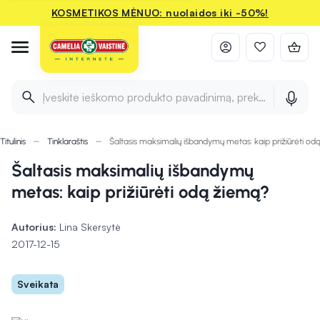
KOSMETIKOS MĖNUO: nuolaidos iki -50%!
Įveskite ieškomo produkto pavadinimą, prekės ženklą ir 
Titulinis
Tinklaraštis
Šaltasis maksimalių išbandymų metas: kaip prižiūrėti o
Šaltasis maksimalių išbandymų
metas: kaip prižiūrėti odą žiemą?
Autorius:
Lina Skersytė
2017-12-15
Sveikata