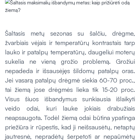
Šaltasis metų sezonas su šalčiu, drėgme,
žvarbiais vėjais ir temperatūrų kontrastais tarp
lauko ir patalpų temperatūrų, daugeliui moterų
sukelia ne vieną grožio problemą. Grožiui
nepadeda ir išsausėjęs šildomų patalpų oras.
Jei vasarą patalpų drėgmė siekia 60-70 proc.,
tai žiemą jose drėgmės lieka tik 15-20 proc.
Visus šiuos išbandymus sunkiausia išlaikyti
veido odai, kuri lauke jokiais drabužiais
neapsaugota. Todėl žiemą odai būtina ypatinga
priežiūra ir rūpestis, kad ji neišsausėtų, netaptų
jautresnė, nepradėtų šerpetoti ar nepaūmėtų