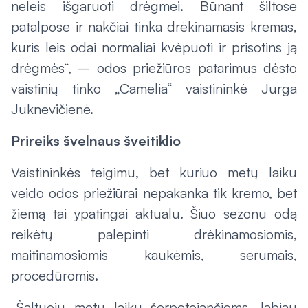
neleis išgaruoti drėgmei. Būnant šiltose
patalpose ir nakčiai tinka drėkinamasis kremas,
kuris leis odai normaliai kvėpuoti ir prisotins ją
drėgmės“, – odos priežiūros patarimus dėsto
vaistinių tinko „Camelia“ vaistininkė Jurga
Juknevičienė.
Prireiks švelnaus šveitiklio
Vaistininkės teigimu, bet kuriuo metų laiku
veido odos priežiūrai nepakanka tik kremo, bet
žiemą tai ypatingai aktualu. Šiuo sezonu odą
reikėtų palepinti drėkinamosiomis,
maitinamosiomis kaukėmis, serumais,
procedūromis.
„Šaltuoju metų laiku šerpetojančioms, labiau