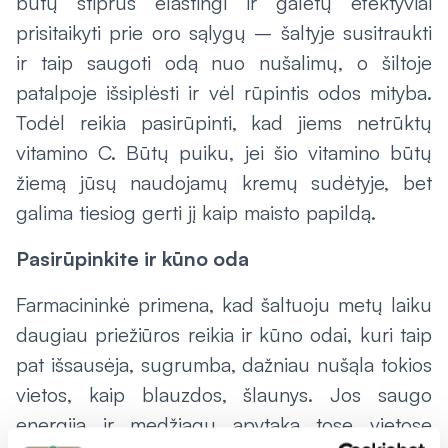
būtų stiprūs elastingi ir galėtų efektyviai
prisitaikyti prie oro sąlygų – šaltyje susitraukti
ir taip saugoti odą nuo nušalimų, o šiltoje
patalpoje išsiplėsti ir vėl rūpintis odos mityba.
Todėl reikia pasirūpinti, kad jiems netrūktų
vitamino C. Būtų puiku, jei šio vitamino būtų
žiemą jūsų naudojamų kremų sudėtyje, bet
galima tiesiog gerti jį kaip maisto papildą.
Pasirūpinkite ir kūno oda
Farmacininkė primena, kad šaltuoju metų laiku
daugiau priežiūros reikia ir kūno odai, kuri taip
pat išsausėja, sugrumba, dažniau nušąla tokios
vietos, kaip blauzdos, šlaunys. Jos saugo
energiją ir medžiagų apytaka tose vietose