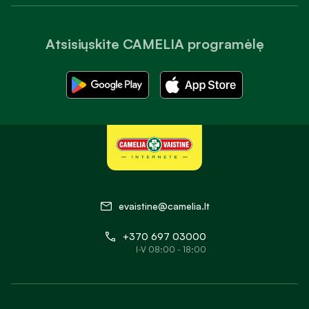
Atsisiųskite CAMELIA programėlę
evaistine@camelia.lt
+370 697 03000
I-V 08:00 - 18:00