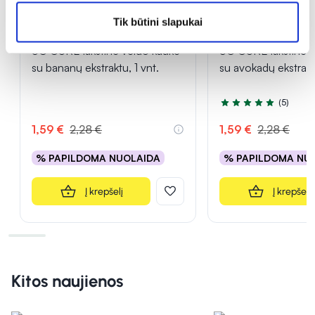
Tik būtini slapukai
-30%
-30%
5C CURE lakštinė veido kaukė
5C CURE lakštinė v
su bananų ekstraktu, 1 vnt.
su avokadų ekstraktu
(5)
Įvertinimas 4.6 iš 5
1,59 €
2,28 €
1,59 €
2,28 €
% PAPILDOMA NUOLAIDA
% PAPILDOMA NU
Į krepšelį
Į krepšelį
Kitos naujienos