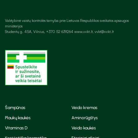
Valstybinė vaistų kontrolės tarnyba prie Lietuvos Respublikos sveikatos apsaugos
ministerijos
Studentų g. 45A, Vilnius, +370 52 639264 www.vvkt.lt, vvkt@vvkt.lt
Šampūnas
Veido kremas
Plaukų kaukės
Aminorūgštys
Vitaminas D
Veido kaukės