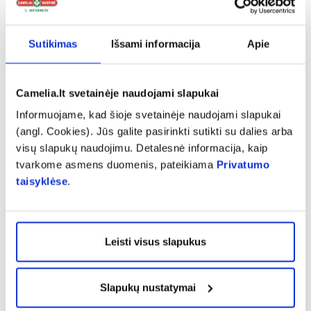
sulėtėja. Jos gali pradėti šerpetoti. Suaktyvinti
kraujotaką ir pašalinti negyvąsias ląsteles
galima kūno šveitikliais, po to būtina patepti
Sutikimas
Išsami informacija
Apie
odą maitinamuoju kūno kremu ar balzamu.
Camelia.lt svetainėje naudojami slapukai
Kai aplink viešpatauja šaltis ir žvarbūs vėjai,
Informuojame, kad šioje svetainėje naudojami slapukai
nereikėtų pamiršti ir lūpų balzamo bei riebaus
(angl. Cookies). Jūs galite pasirinkti sutikti su dalies arba
rankų kremo.
visų slapukų naudojimu. Detalesnė informacija, kaip
tvarkome asmens duomenis, pateikiama
Privatumo
taisyklėse
.
Leisti visus slapukus
Slapukų nustatymai