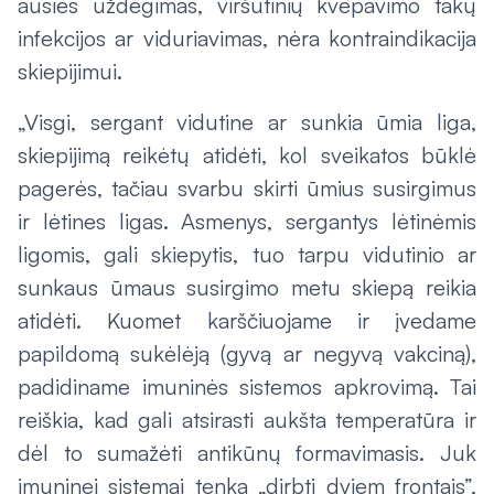
ausies uždegimas, viršutinių kvėpavimo takų
infekcijos ar viduriavimas, nėra kontraindikacija
skiepijimui.
„Visgi, sergant vidutine ar sunkia ūmia liga,
skiepijimą reikėtų atidėti, kol sveikatos būklė
pagerės, tačiau svarbu skirti ūmius susirgimus
ir lėtines ligas. Asmenys, sergantys lėtinėmis
ligomis, gali skiepytis, tuo tarpu vidutinio ar
sunkaus ūmaus susirgimo metu skiepą reikia
atidėti. Kuomet karščiuojame ir įvedame
papildomą sukėlėją (gyvą ar negyvą vakciną),
padidiname imuninės sistemos apkrovimą. Tai
reiškia, kad gali atsirasti aukšta temperatūra ir
dėl to sumažėti antikūnų formavimasis. Juk
imuninei sistemai tenka „dirbti dviem frontais”,