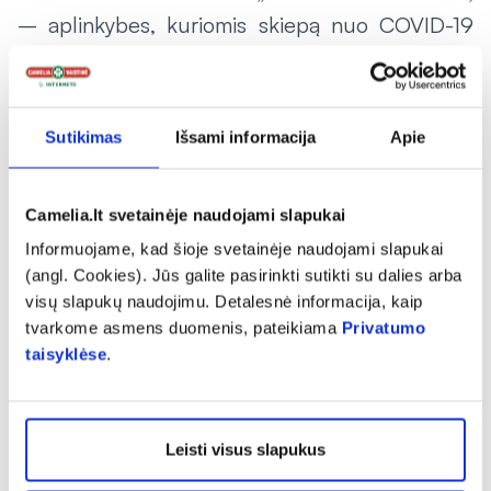
– aplinkybes, kuriomis skiepą nuo COVID-19
geriau atidėti, detalizuoja šeimos gydytoja.
Šiuo metu prieš skiepijantis nuo koronaviruso
yra pildomi kontraindikacijas vakcinacijai
Sutikimas
Išsami informacija
Apie
padedantys nustatyti klausimynai, kuriuos
vėliau įvertina medikas ir/ar slaugytoja, tačiau
Camelia.lt svetainėje naudojami slapukai
papildomų tyrimų pacientams atlikti nereikia.
Informuojame, kad šioje svetainėje naudojami slapukai
Nereikalaujama atlikti ir tyrimo, skirto COVID-19
(angl. Cookies). Jūs galite pasirinkti sutikti su dalies arba
viruso (SARS-CoV-2) antikūnams nustatyti. I.
visų slapukų naudojimu. Detalesnė informacija, kaip
tvarkome asmens duomenis, pateikiama
Privatumo
Juškienės teigimu, nėra jokio pagrindo įtarti,
taisyklėse
.
kad vakcinavimas persirgus ar sergant
koronavirusu būtų mažiau saugus. Tiesa, šiuo
metu dėl riboto vakcinų gavimo Lietuvoje
Leisti visus slapukus
nuspręsta persirgusiems asmenims