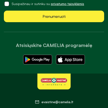
Susipažinau ir sutinku su
privatumo taisyklėmis
Prenumeruoti
Atsisiųskite CAMELIA programėlę
evaistine@camelia.lt