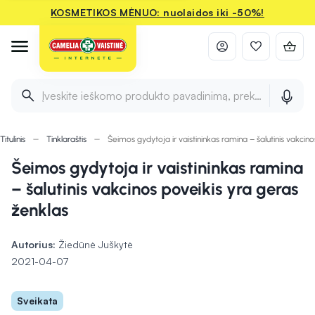
KOSMETIKOS MĖNUO: nuolaidos iki -50%!
Įveskite ieškomo produkto pavadinimą, prekės ženklą ir 
Titulinis
Tinklaraštis
Šeimos gydytoja ir vaistininkas ramina – šalutinis vakcin
Šeimos gydytoja ir vaistininkas ramina
– šalutinis vakcinos poveikis yra geras
ženklas
Autorius:
Žiedūnė Juškytė
2021-04-07
Sveikata