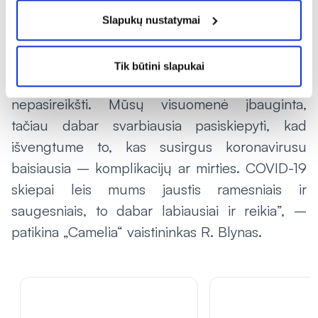
vakcinavimo prioriteto neteikti, nes jie turi bent
Slapukų nustatymai
minimaliai susiformavusį imunitetą.
„Manau, kad mes apskritai per daug kalbame
Tik būtini slapukai
apie šalutinį poveikį, kuris gali net ir
nepasireikšti. Mūsų visuomenė įbauginta,
tačiau dabar svarbiausia pasiskiepyti, kad
išvengtume to, kas susirgus koronavirusu
baisiausia – komplikacijų ar mirties. COVID-19
skiepai leis mums jaustis ramesniais ir
saugesniais, to dabar labiausiai ir reikia”, –
patikina „Camelia“ vaistininkas R. Blynas.