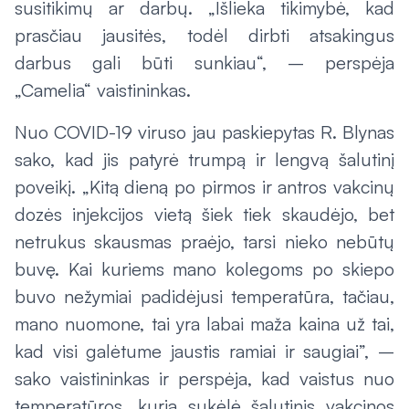
susitikimų ar darbų. „Išlieka tikimybė, kad
prasčiau jausitės, todėl dirbti atsakingus
darbus gali būti sunkiau“, – perspėja
„Camelia“ vaistininkas.
Nuo COVID-19 viruso jau paskiepytas R. Blynas
sako, kad jis patyrė trumpą ir lengvą šalutinį
poveikį. „Kitą dieną po pirmos ir antros vakcinų
dozės injekcijos vietą šiek tiek skaudėjo, bet
netrukus skausmas praėjo, tarsi nieko nebūtų
buvę. Kai kuriems mano kolegoms po skiepo
buvo nežymiai padidėjusi temperatūra, tačiau,
mano nuomone, tai yra labai maža kaina už tai,
kad visi galėtume jaustis ramiai ir saugiai”, –
sako vaistininkas ir perspėja, kad vaistus nuo
temperatūros, kurią sukėlė šalutinis vakcinos