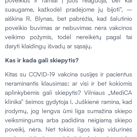
poveikius ir ramiai į juos reaguoja, bet kai
suaugame, kažkodėl pradėjome jų bijoti”, –
aiškina R. Blynas, bet pabrėžia, kad šalutinio
poveikio buvimas ar nebuvimas nėra vakcinos
veikimo požymis, todėl nereikėtų pagal tai
daryti klaidingų išvadų ar sąsajų.
Kas ir kada gali skiepytis?
Kitas su COVID-19 vakcina susijęs ir pacientus
neraminantis klausimas: ar visi ir bet kokiomis
aplinkybėmis gali skiepytis? Vilniaus „MediCA
klinika“ šeimos gydytoja I. Juškienė ramina, kad
įrodymų, jog lengva ūmi liga sumažina skiepo
veiksmingumą arba padidina neigiamą skiepo
poveikį, nėra. Net tokios ligos kaip vidurinės