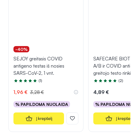
-40%
SEJOY greitasis COVID
SAFECARE BIOTEC
antigeno testas iš nosies
A/B ir COVID anti
SARS-CoV-2, 1 vnt.
greitojo testo rinkin
(1)
(2)
Įvertinimas 5.0 iš 5
Įvertinimas 5.0 iš 5
1,96 €
3,28 €
4,89 €
% PAPILDOMA NUOLAIDA
% PAPILDOMA NU
Į krepšelį
Į krepšelį