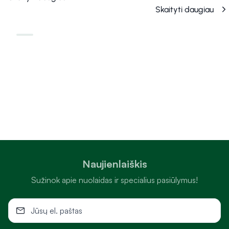
Skaityti daugiau
Naujienlaiškis
Sužinok apie nuolaidas ir specialius pasiūlymus!