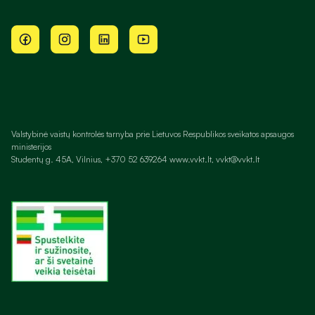
Valstybinė vaistų kontrolės tarnyba prie Lietuvos Respublikos sveikatos apsaugos
ministerijos
Studentų g. 45A, Vilnius, +370 52 639264 www.vvkt.lt, vvkt@vvkt.lt