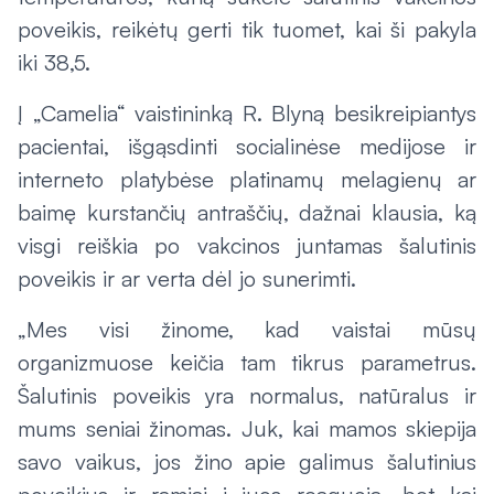
poveikis, reikėtų gerti tik tuomet, kai ši pakyla
iki 38,5.
Į „Camelia“ vaistininką R. Blyną besikreipiantys
pacientai, išgąsdinti socialinėse medijose ir
interneto platybėse platinamų melagienų ar
baimę kurstančių antraščių, dažnai klausia, ką
visgi reiškia po vakcinos juntamas šalutinis
poveikis ir ar verta dėl jo sunerimti.
„Mes visi žinome, kad vaistai mūsų
organizmuose keičia tam tikrus parametrus.
Šalutinis poveikis yra normalus, natūralus ir
mums seniai žinomas. Juk, kai mamos skiepija
savo vaikus, jos žino apie galimus šalutinius