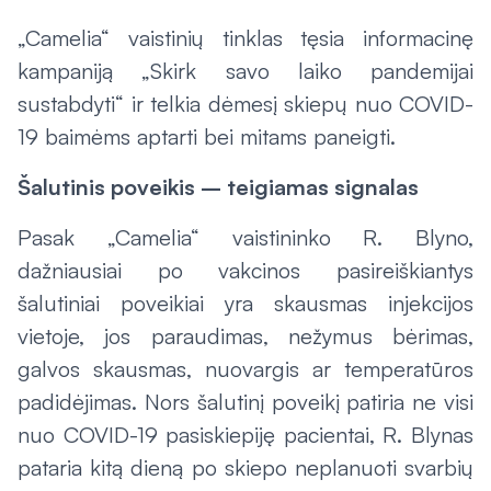
„Camelia“ vaistinių tinklas tęsia informacinę
kampaniją „Skirk savo laiko pandemijai
sustabdyti“ ir telkia dėmesį skiepų nuo COVID-
19 baimėms aptarti bei mitams paneigti.
Šalutinis poveikis – teigiamas signalas
Pasak „Camelia“ vaistininko R. Blyno,
dažniausiai po vakcinos pasireiškiantys
šalutiniai poveikiai yra skausmas injekcijos
vietoje, jos paraudimas, nežymus bėrimas,
galvos skausmas, nuovargis ar temperatūros
padidėjimas. Nors šalutinį poveikį patiria ne visi
nuo COVID-19 pasiskiepiję pacientai, R. Blynas
pataria kitą dieną po skiepo neplanuoti svarbių