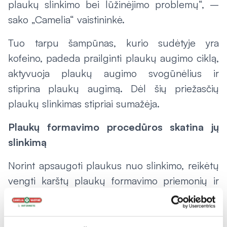
plaukų slinkimo bei lūžinėjimo problemų“, –
sako „Camelia“ vaistininkė.
Tuo tarpu šampūnas, kurio sudėtyje yra
kofeino, padeda prailginti plaukų augimo ciklą,
aktyvuoja plaukų augimo svogūnėlius ir
stiprina plaukų augimą. Dėl šių priežasčių
plaukų slinkimas stipriai sumažėja.
Plaukų formavimo procedūros skatina jų
slinkimą
Norint apsaugoti plaukus nuo slinkimo, reikėtų
vengti karštų plaukų formavimo priemonių ir
procedūrų. Plaukų džiovinimas bei jų
formavimas karštomis priemonėmis skatina
plaukų silpnėjimą, skilinėjimą ir net slinkimą.