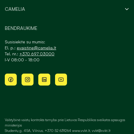
CAMELIA
BENDRAUKIME
Susisiekite su mumis:
El. p.:
evaistine@camelia.lt
Tel. nr.:
+370 697 03000
I-V 08:00 - 18:00
Valstybinė vaistų kontrolės tarnyba prie Lietuvos Respublikos sveikatos apsaugos
ministerijos
Studentų g. 45A, Vilnius, +370 52 639264 www.vvkt.lt, vvkt@vvkt.lt