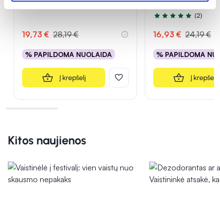
HYDRA PROTECTIVE, 750 ml
emolientas EXOM
(2)
Įvertinimas 5.0 iš 5
19,73 €
28,19 €
16,93 €
24,19 €
% PAPILDOMA NUOLAIDA
% PAPILDOMA NU
Į krepšelį
Į krepšelį
Kitos naujienos