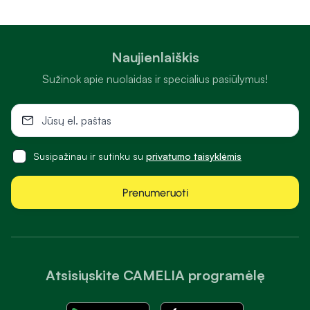
Naujienlaiškis
Sužinok apie nuolaidas ir specialius pasiūlymus!
Susipažinau ir sutinku su
privatumo taisyklėmis
Prenumeruoti
Atsisiųskite CAMELIA programėlę