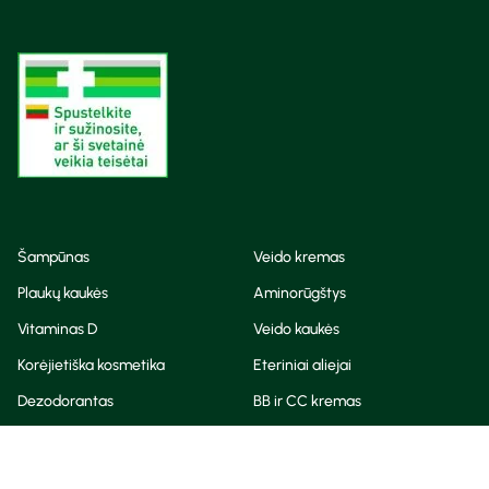
Šampūnas
Veido kremas
Plaukų kaukės
Aminorūgštys
Vitaminas D
Veido kaukės
Korėjietiška kosmetika
Eteriniai aliejai
Dezodorantas
BB ir CC kremas
Visos teisės saugomos