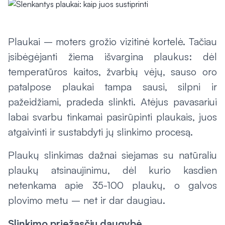
Plaukai – moters grožio vizitinė kortelė. Tačiau
įsibėgėjanti žiema išvargina plaukus: dėl
temperatūros kaitos, žvarbių vėjų, sauso oro
patalpose plaukai tampa sausi, silpni ir
pažeidžiami, pradeda slinkti. Atėjus pavasariui
labai svarbu tinkamai pasirūpinti plaukais, juos
atgaivinti ir sustabdyti jų slinkimo procesą.
Plaukų slinkimas dažnai siejamas su natūraliu
plaukų atsinaujinimu, dėl kurio kasdien
netenkama apie 35-100 plaukų, o galvos
plovimo metu – net ir dar daugiau.
Slinkimo priežasčių daugybė