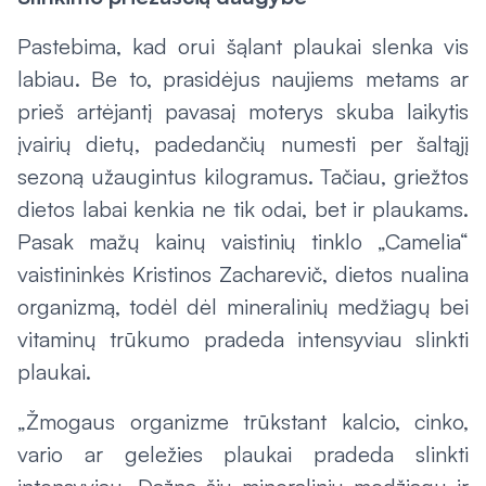
Pastebima, kad orui šąlant plaukai slenka vis
labiau. Be to, prasidėjus naujiems metams ar
prieš artėjantį pavasaį moterys skuba laikytis
įvairių dietų, padedančių numesti per šaltąjį
sezoną užaugintus kilogramus. Tačiau, griežtos
dietos labai kenkia ne tik odai, bet ir plaukams.
Pasak mažų kainų vaistinių tinklo „Camelia“
vaistininkės Kristinos Zacharevič, dietos nualina
organizmą, todėl dėl mineralinių medžiagų bei
vitaminų trūkumo pradeda intensyviau slinkti
plaukai.
„Žmogaus organizme trūkstant kalcio, cinko,
vario ar geležies plaukai pradeda slinkti