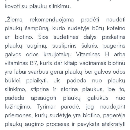
kovoti su plaukų slinkimu.
„Žiemą rekomenduojama pradėti naudoti
plaukų šampūną, kurio sudėtyje būtų kofeino
ar biotino. Šios sudėtinės dalys paskatins
plaukų augimą, sustiprins šaknis, pagerins
galvos odos kraujotaką. Vitaminas H arba
vitaminas B7, kuris dar kitaip vadinamas biotinu
yra labai svarbus gerai plaukų bei galvos odos
būklei palaikyti. Jis padeda nuo plaukų
slinkimo, stiprina ir storina plaukus, be to,
padeda apsaugoti plaukų galiukus nuo
lūžinėjimo. Tyrimai parodė, jog naudojant
priemones, kurių sudėtyje yra biotino, pagerėja
plaukų augimo procesas ir pavyksta atsikratyti