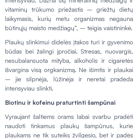
intensyviau. Dažna šių mineralinių medžiagų ir
vitaminų trūkumo priežastis – griežtų dietų
laikymasis, kurių metu organizmas negauna
būtinųjų maisto medžiagų“, – teigia vaistininkė.
Plaukų slinkimui didelės įtakos turi ir gyvenimo
būdas bei žalingi įpročiai. Stresas, nuovargis,
nesubalansuota mityba, alkoholis ir cigaretės
išvargina visą orgkanizmą. Ne išimtis ir plaukai
– jie silpnėja, lūžinėja ir neretai pradeda
intensyviau slinkti.
Biotinu ir kofeinu praturtinti šampūnai
Vyraujant šaltiems orams labai svarbu pradėti
naudoti tinkamus plaukų šampūnus, kurie
plaukams ne tik suteiks žvilgesio, bet ir padės