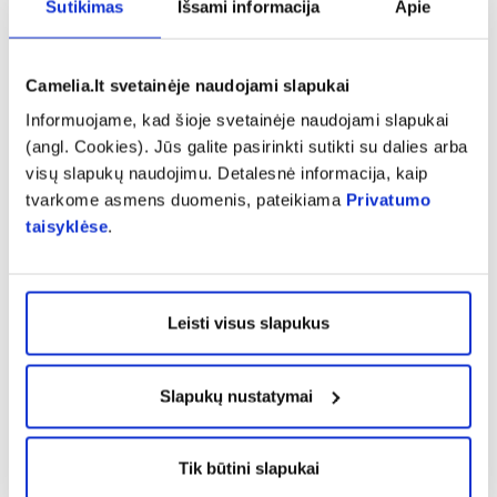
Sutikimas
Išsami informacija
Apie
Jeigu dažnai atliekamos minėtos procedūros,
patariama naudoti nuo jų apsaugančius
Camelia.lt svetainėje naudojami slapukai
serumus, losjonus bei aliejus.
Informuojame, kad šioje svetainėje naudojami slapukai
(angl. Cookies). Jūs galite pasirinkti sutikti su dalies arba
visų slapukų naudojimu. Detalesnė informacija, kaip
tvarkome asmens duomenis, pateikiama
Tik internete
Privatumo
taisyklėse
.
Leisti visus slapukus
Slapukų nustatymai
-30%
-30%
A-DERMA veido, kūno ir
A-DERMA veido, kū
Tik būtini slapukai
plaukų prausimosi kremas
plaukų prausimosi g