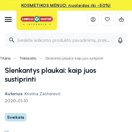
KOSMETIKOS MĖNUO: nuolaidos iki -50%!
Įveskite ieškomo produkto pavadinimą, prekės ženklą ir 
Titulinis
Tinklaraštis
Slenkantys plaukai: kaip juos sustiprinti
Slenkantys plaukai: kaip juos
sustiprinti
Autorius:
Kristina Zacharevič
2020-01-10
Sveikata