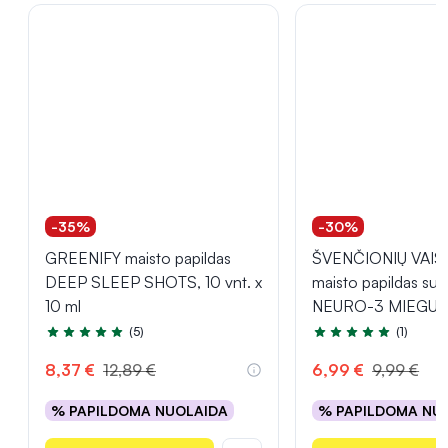
-35%
-30%
GREENIFY maisto papildas
ŠVENČIONIŲ VAI
DEEP SLEEP SHOTS, 10 vnt. x
maisto papildas su
10 ml
NEURO-3 MIEGUI, 
(5)
(1)
Įvertinimas 5.0 iš 5
Įvertinimas 5.0 iš 5
8,37 €
12,89 €
6,99 €
9,99 €
% PAPILDOMA NUOLAIDA
% PAPILDOMA NU