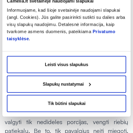
Camelia.lt svetainėje naudojami slapukai
organizmas greičiau dehidratuoja, negali pats
Informuojame, kad šioje svetainėje naudojami slapukai
atsivėsinti. Praradęs kūno skysčius žmogus
(angl. Cookies). Jūs galite pasirinkti sutikti su dalies arba
jaučia galvos skausmus, svaigulį, silpnumą.
visų slapukų naudojimu. Detalesnė informacija, kaip
Nors dažnu atveju alkoholis padeda užmigti,
tvarkome asmens duomenis, pateikiama
Privatumo
taisyklėse
.
žmogus naktį pabunda, miega neramiai.
„Keletą valandų prieš miegą reikėtų vengti
tokių stimuliantų kaip kofeinas ir nikotinas,
Leisti visus slapukus
kurie žinomi dėl savo savybės trikdyti miego
ritmą. Nepamirškite, kad kofeino galima rasti ne
Slapukų nustatymai
tik kavoje, bet ir energetiniuose gėrimuose,
juodoje arbatoje“, – teigia K. Gagienė.
Tik būtini slapukai
Vaistininkė pabrėžia, kad prieš miegą reikėtų
valgyti tik nedideles porcijas, vengti riebių
patiekalų. Be to, tik pavalgius neiti miegoti.