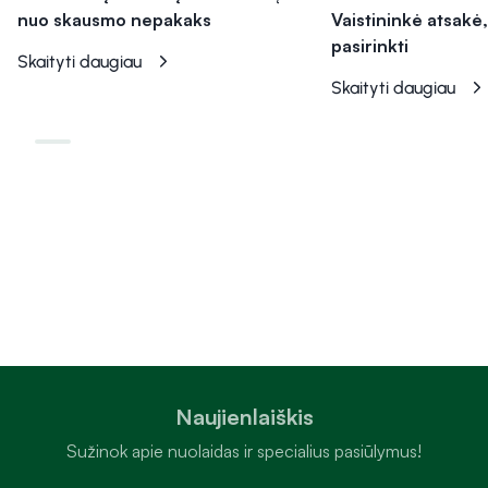
nuo skausmo nepakaks
Vaistininkė atsakė,
pasirinkti
Skaityti daugiau
Skaityti daugiau
Naujienlaiškis
Sužinok apie nuolaidas ir specialius pasiūlymus!