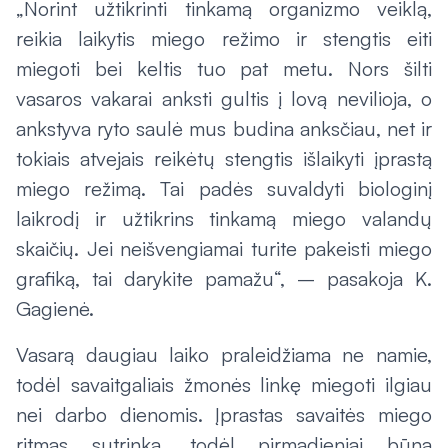
„Norint užtikrinti tinkamą organizmo veiklą,
reikia laikytis miego režimo ir stengtis eiti
miegoti bei keltis tuo pat metu. Nors šilti
vasaros vakarai anksti gultis į lovą nevilioja, o
ankstyva ryto saulė mus budina anksčiau, net ir
tokiais atvejais reikėtų stengtis išlaikyti įprastą
miego režimą. Tai padės suvaldyti biologinį
laikrodį ir užtikrins tinkamą miego valandų
skaičių. Jei neišvengiamai turite pakeisti miego
grafiką, tai darykite pamažu“, – pasakoja K.
Gagienė.
Vasarą daugiau laiko praleidžiama ne namie,
todėl savaitgaliais žmonės linkę miegoti ilgiau
nei darbo dienomis. Įprastas savaitės miego
ritmas sutrinka, todėl pirmadieniai būna