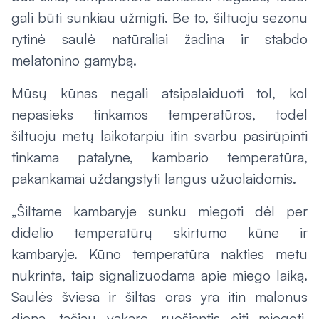
gali būti sunkiau užmigti. Be to, šiltuoju sezonu
rytinė saulė natūraliai žadina ir stabdo
melatonino gamybą.
Mūsų kūnas negali atsipalaiduoti tol, kol
nepasieks tinkamos temperatūros, todėl
šiltuoju metų laikotarpiu itin svarbu pasirūpinti
tinkama patalyne, kambario temperatūra,
pakankamai uždangstyti langus užuolaidomis.
„Šiltame kambaryje sunku miegoti dėl per
didelio temperatūrų skirtumo kūne ir
kambaryje. Kūno temperatūra nakties metu
nukrinta, taip signalizuodama apie miego laiką.
Saulės šviesa ir šiltas oras yra itin malonus
dieną, tačiau vakare, ruošiantis eiti miegoti,