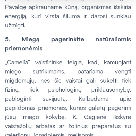
Pavalgę apkrauname kūną, organizmas išskiria
energiją, kuri virsta šiluma ir darosi sunkiau
užmigti.
5. Miegą pagerinkite natūraliomis
priemonėmis
„Camelia“ vaistininkė teigia, kad, kamuojant
miego sutrikimams, patariama vengti
migdomųjų, nes šie vaistai gali sukelti tiek
fizinę, tiek psichologinę priklausomybę,
pabloginti savijautą. Kalbėdama apie
papildomas priemones, kurios galėtų pagerinti
jūsų miego kokybę, K. Gagienė išskyrė
vaistažolių arbatas ar žolinius preparatus su
valerijonu, jonažolėmis, melisomis.