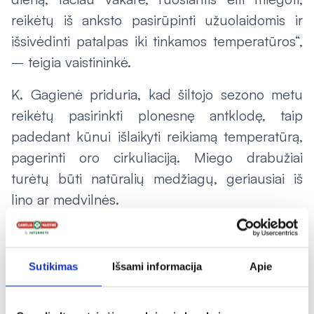
reikėtų iš anksto pasirūpinti užuolaidomis ir
išsivėdinti patalpas iki tinkamos temperatūros“,
– teigia vaistininkė.
K. Gagienė priduria, kad šiltojo sezono metu
reikėtų pasirinkti plonesnę antklodę, taip
padedant kūnui išlaikyti reikiamą temperatūrą,
pagerinti oro cirkuliaciją. Miego drabužiai
turėtų būti natūralių medžiagų, geriausiai iš
lino ar medvilnės.
4. Tinkamai maitinkitės ir venkite alkoholio
„Camelia“ vaistinės darbuotoja pabrėžė, kad
Sutikimas
Išsami informacija
Apie
alkoholis vasaros laikotarpiu greitina medžiagų
apykaitą, skatina skysčių pasišalinimą, todėl