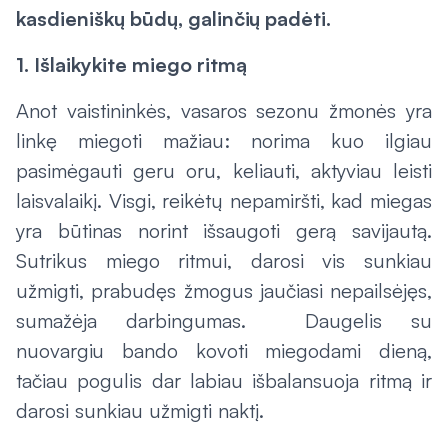
kasdieniškų būdų, galinčių padėti.
1. Išlaikykite miego ritmą
Anot vaistininkės, vasaros sezonu žmonės yra
linkę miegoti mažiau: norima kuo ilgiau
pasimėgauti geru oru, keliauti, aktyviau leisti
laisvalaikį. Visgi, reikėtų nepamiršti, kad miegas
yra būtinas norint išsaugoti gerą savijautą.
Sutrikus miego ritmui, darosi vis sunkiau
užmigti, prabudęs žmogus jaučiasi nepailsėjęs,
sumažėja darbingumas. Daugelis su
nuovargiu bando kovoti miegodami dieną,
tačiau pogulis dar labiau išbalansuoja ritmą ir
darosi sunkiau užmigti naktį.