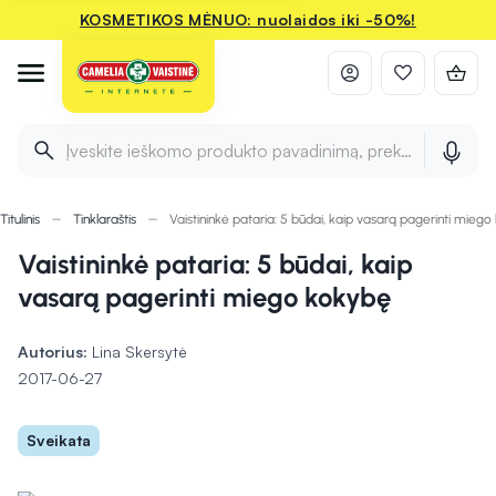
KOSMETIKOS MĖNUO: nuolaidos iki -50%!
Įveskite ieškomo produkto pavadinimą, prekės ženklą ir 
Titulinis
Tinklaraštis
Vaistininkė pataria: 5 būdai, kaip vasarą pagerinti mieg
Vaistininkė pataria: 5 būdai, kaip
vasarą pagerinti miego kokybę
Autorius:
Lina Skersytė
2017-06-27
Sveikata