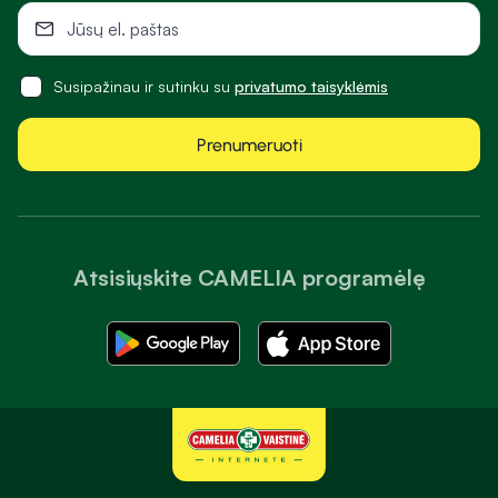
Susipažinau ir sutinku su
privatumo taisyklėmis
Prenumeruoti
Atsisiųskite CAMELIA programėlę