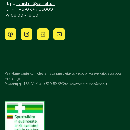
El. p.:
evaistine@camelia.lt
Tel. nr.:
+370 697 03000
I-V 08:00 - 18:00
Valstybinė vaistų kontrolės tarnyba prie Lietuvos Respublikos sveikatos apsaugos
ministerijos
Studentų g. 45A, Vilnius, +370 52 639264 www.vvkt.lt, vvkt@vvkt.lt