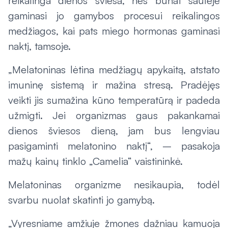
reikalinga dienos šviesa, nes būnat saulėje
gaminasi jo gamybos procesui reikalingos
medžiagos, kai pats miego hormonas gaminasi
naktį, tamsoje.
„Melatoninas lėtina medžiagų apykaitą, atstato
imuninę sistemą ir mažina stresą. Pradėjęs
veikti jis sumažina kūno temperatūrą ir padeda
užmigti. Jei organizmas gaus pakankamai
dienos šviesos dieną, jam bus lengviau
pasigaminti melatonino naktį“, – pasakoja
mažų kainų tinklo „Camelia“ vaistininkė.
Melatoninas organizme nesikaupia, todėl
svarbu nuolat skatinti jo gamybą.
„Vyresniame amžiuje žmones dažniau kamuoja