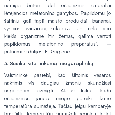
nemiga būtent dėl organizme natūraliai
lėtėjančios melatonino gamybos. Papildomu jo
šaltiniu gali tapti maisto produktai: bananai,
vyšnios, avinžirniai, kukurūzai. Jei melatonino
kiekis organizme itin žemas, galima vartoti
papildomus melatonino preparatus“, –
patarimais dalijosi K. Gagienė.
3. Susikurkite tinkamą miegui aplinką
Vaistininkė pastebi, kad šiltomis vasaros
naktimis vis daugiau žmonių skundžiasi
negalėdami užmigti. Atėjus laikui, kada
organizmas jaučia miego poreikį, kūno
temperatūra sumažėja. Tačiau jeigu kambaryje
bus šilta, temperatūra sumažėti negalės, todėl