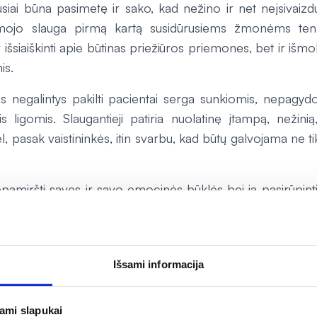
usiai būna pasimetę ir sako, kad nežino ir net neįsivaizd
rtimojo slauga pirmą kartą susidūrusiems žmonėms tenk
ir išsiaiškinti apie būtinas priežiūros priemones, bet ir išmo
is.
os negalintys pakilti pacientai serga sunkiomis, nepagyd
is ligomis. Slaugantieji patiria nuolatinę įtampą, nežini
l, pasak vaistininkės, itin svarbu, kad būtų galvojama ne t
epamiršti savęs ir savo emocinės būklės bei ja pasirūpint
a greičiau pasveikti ar ramiau jaustis ir slaugomam žm
iajam lengviau pakelti sunkumus“, – įsitikinusi M. Matulait
Išsami informacija
jami slapukai