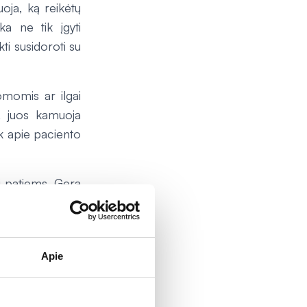
uoja, ką reikėtų
a ne tik įgyti
kti susidoroti su
omomis ar ilgai
ą, juos kamuoja
ik apie paciento
i patiems. Gera
ogui, ir padeda
ytė.
Apie