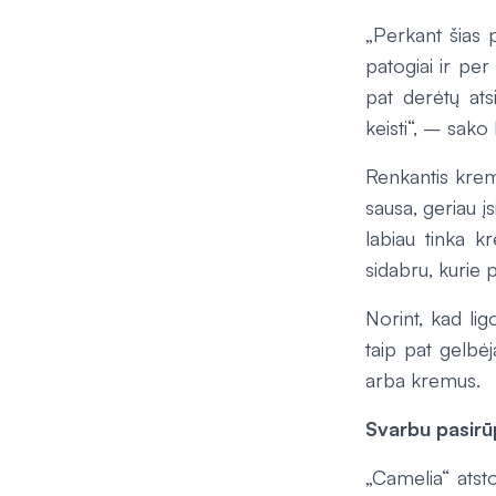
„Perkant šias p
patogiai ir pe
pat derėtų ats
keisti“, – sako 
Renkantis kremu
sausa, geriau įs
labiau tinka kr
sidabru, kurie 
Norint, kad lig
taip pat gelbė
arba kremus.
Svarbu pasirū
„Camelia“ atsto