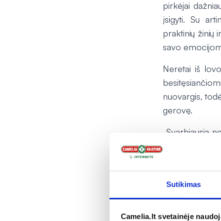
pirkėjai dažnia
įsigyti. Su a
praktinių žinių 
savo emocijom
Neretai iš lov
besitęsiančiom
nuovargis, todė
gerovę.
„Svarbiausia n
nuotaika paded
pačiam slauganč
Sutikimas
Camelia.lt svetainėje naudo