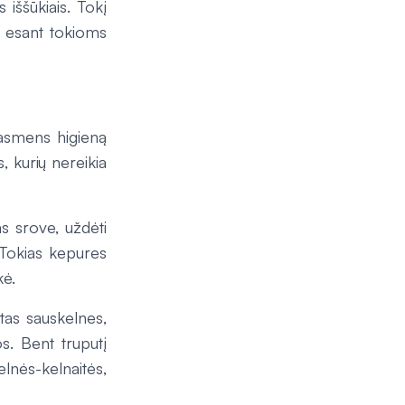
 iššūkiais. Tokį
a esant tokioms
 asmens higieną
, kurių nereikia
s srove, uždėti
 Tokias kepures
kė.
tas sauskelnes,
os. Bent truputį
nės-kelnaitės,