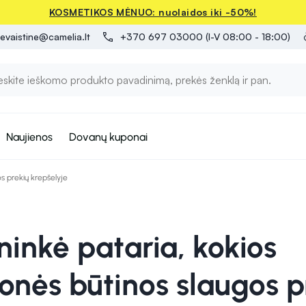
KOSMETIKOS MĖNUO: nuolaidos iki -50%!
evaistine@camelia.lt
+370 697 03000 (I-V 08:00 - 18:00)
Naujienos
Dovanų kuponai
os prekių krepšelyje
ninkė pataria, kokios
onės būtinos slaugos p