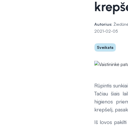
krepš
Autorius:
Žiedūnė
2021-02-05
Sveikata
Rūpintis sunkiai
Tačiau šiais l
higienos prie
krepšelį, pasak
Iš lovos pakilt