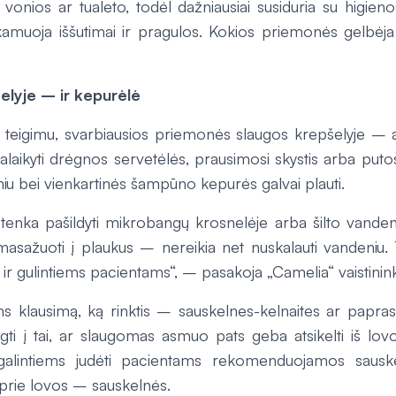
ki vonios ar tualeto, todėl dažniausiai susiduria su higienos
 kamuoja iššutimai ir pragulos. Kokios priemonės gelbėj
elyje – ir kepurėlė
s teigimu, svarbiausios priemonės slaugos krepšelyje –
aikyti drėgnos servetėlės, prausimosi skystis arba putos
iu bei vienkartinės šampūno kepurės galvai plauti.
žtenka pašildyti mikrobangų krosnelėje arba šilto vanden
įmasažuoti į plaukus – nereikia net nuskalauti vandeniu.
ir gulintiems pacientams“, – pasakoja „Camelia“ vaistinin
s klausimą, ką rinktis – sauskelnes-kelnaites ar papras
gti į tai, ar slaugomas asmuo pats geba atsikelti iš lov
 galintiems judėti pacientams rekomenduojamos sauskel
 prie lovos – sauskelnės.