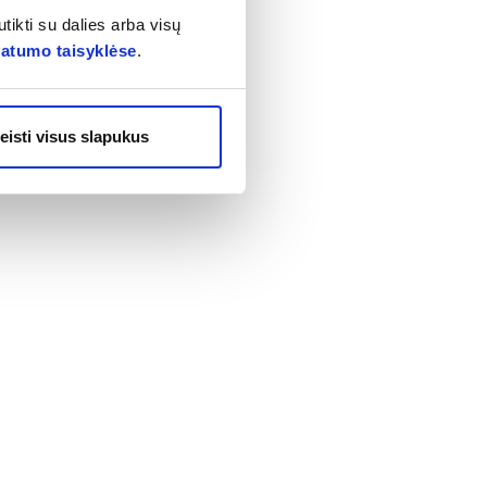
tikti su dalies arba visų
vatumo taisyklėse
.
eisti visus slapukus