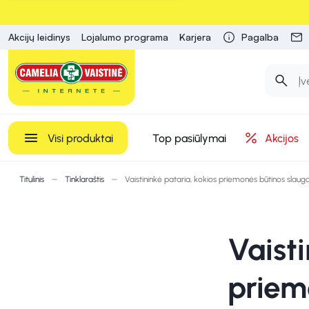
Akcijų leidinys
Lojalumo programa
Karjera
Pagalba
Visi produktai
Top pasiūlymai
Akcijos
Titulinis
Tinklaraštis
Vaistininkė pataria, kokios priemonės būtinos slaug
Vaisti
priem