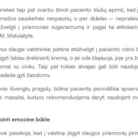
rekes taip pat svarbu žinoti paciento klubų apimtį, kad ji
r mažos sauskelnės nespaustų, o per didelės – nepraleist
ižvelgti į priemonės sugeriamumą ir pagal tai atitink
M. Matulaitytė.
s slaugai vaistininkė pataria atsižvelgti į paciento odos
igyti labiau drėkinantį kremą, o jei oda šlapiuoja, joje yra 
emai su cinku. Taip pat tokiais atvejais gali būti naudoj
padeda gyti žaizdoms.
onis išvengtų pragulų, būtina pacientą periodiškai apver
ja masažai, kuriuos rekomenduojama daryti naudojant mas
pinti emocine būkle
vė pasakoja, kad į vaistinę įsigyti slaugos priemonių pi