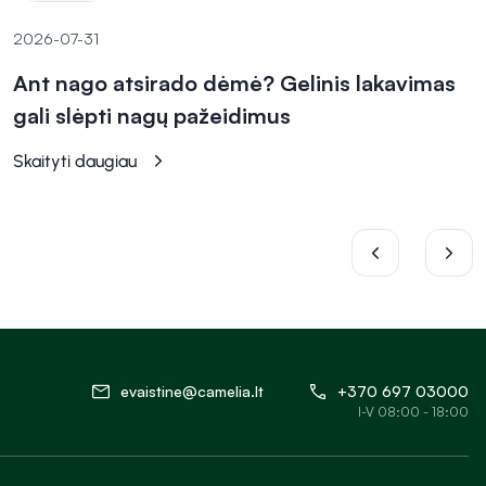
2026-07-31
Ant nago atsirado dėmė? Gelinis lakavimas
gali slėpti nagų pažeidimus
Skaityti daugiau
evaistine@camelia.lt
+370 697 03000
I-V 08:00 - 18:00