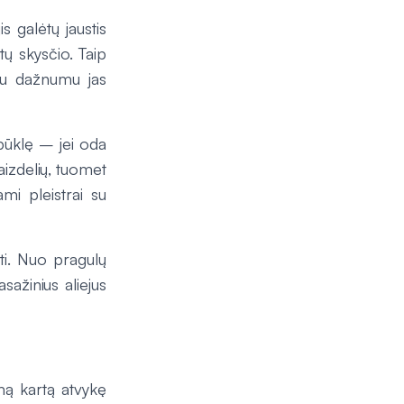
s galėtų jaustis
ų skysčio. Taip
amu dažnumu jas
 būklę – jei oda
žaizdelių, tuomet
ami pleistrai su
sti. Nuo pragulų
ažinius aliejus
rmą kartą atvykę