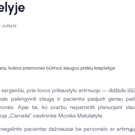
elyje
 Juškytė
 sergančiu, prie lovos prikaustytu artimuoju – didžiulis iššū
aikais palengvinti slaugą ir pacientui pasijusti geriau p
monės. Apie tai, ko svarbu nepamiršti planuojant sla
oja „Camelia“ vaistininkė Monika Matulaitytė.
i negalintis pacientas dažniausiai be personalo ar artimų