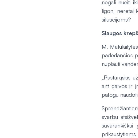
negali nueiti i
ligonį neretai
situacijoms?
Slaugos krepš
M. Matulaitytė
padedančios pal
nuplauti vanden
„Pastarąsias u
ant galvos ir 
patogu naudoti 
Sprendžiantiem
svarbu atsižvel
savarankiškai
prikaustytiems