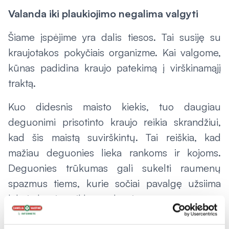
Valanda iki plaukiojimo negalima valgyti
Šiame įspėjime yra dalis tiesos. Tai susiję su
kraujotakos pokyčiais organizme. Kai valgome,
kūnas padidina kraujo patekimą į virškinamąjį
traktą.
Kuo didesnis maisto kiekis, tuo daugiau
deguonimi prisotinto kraujo reikia skrandžiui,
kad šis maistą suvirškintų. Tai reiškia, kad
mažiau deguonies lieka rankoms ir kojoms.
Deguonies trūkumas gali sukelti raumenų
spazmus tiems, kurie sočiai pavalgę užsiima
labai aktyvia veikla vandenyje.
„Tačiau tiesiog pramogaujantiems plaukikams