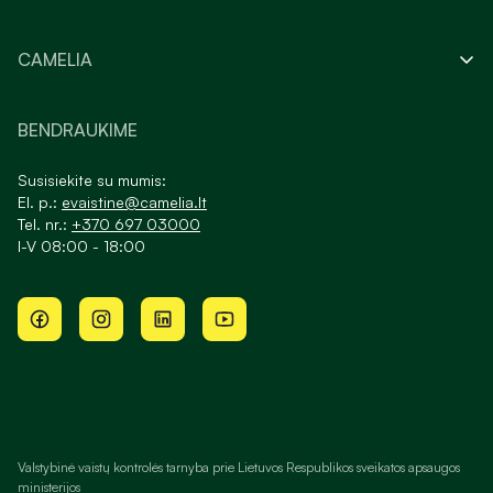
CAMELIA
BENDRAUKIME
Susisiekite su mumis:
El. p.:
evaistine@camelia.lt
Tel. nr.:
+370 697 03000
I-V 08:00 - 18:00
Valstybinė vaistų kontrolės tarnyba prie Lietuvos Respublikos sveikatos apsaugos
ministerijos