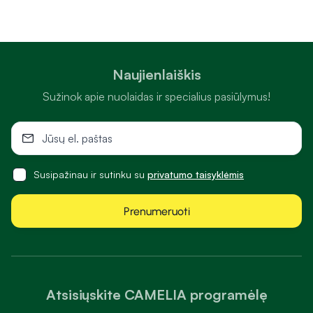
Naujienlaiškis
Sužinok apie nuolaidas ir specialius pasiūlymus!
Susipažinau ir sutinku su
privatumo taisyklėmis
Prenumeruoti
Atsisiųskite CAMELIA programėlę