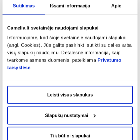
raumenų spazmų pavalgius rizika iš tikrųjų yra
Sutikimas
Išsami informacija
Apie
labai maža. Taigi, jeigu valgydami jaučiate
saiką, vengti maudynių po užkandžių ar lengvų
Camelia.lt svetainėje naudojami slapukai
pietų tikrai nereikia“, – nuramina vaistininkė.
Informuojame, kad šioje svetainėje naudojami slapukai
(angl. Cookies). Jūs galite pasirinkti sutikti su dalies arba
Kofeinas dehidratuoja organizmą
visų slapukų naudojimu. Detalesnė informacija, kaip
tvarkome asmens duomenis, pateikiama
Privatumo
Mitas. Kofeinas pasižymi silpnomis diuretinėmis
taisyklėse
.
(šlapimo susidarymo inkstuose skatinimas)
savybėmis.
„Kartu su kofeinu suvartojamas vanduo yra
Leisti visus slapukus
pašalinamas greičiau, bet suvartojant
pakankamą kiekį vandens per parą
Slapukų nustatymai
dehidratacija vargiai pasireikštų“, –
komentuoja specialistė.
Tik būtini slapukai