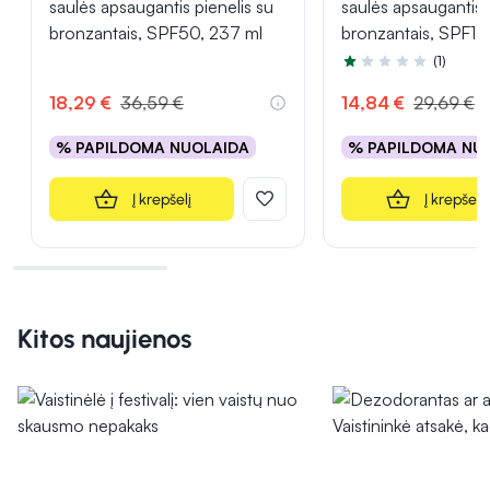
saulės apsaugantis pienelis su
saulės apsaugantis 
bronzantais, SPF50, 237 ml
bronzantais, SPF15
(1)
Įvertinimas 1.0 iš 5
18,29 €
36,59 €
14,84 €
29,69 €
% PAPILDOMA NUOLAIDA
% PAPILDOMA NU
Į krepšelį
Į krepšelį
Kitos naujienos