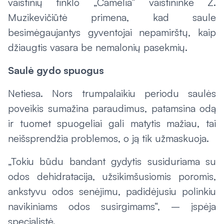
vaistinių tinklo „Camelia“ vaistininkė Ž.
Muzikevičiūtė primena, kad saule
besimėgaujantys gyventojai nepamirštų, kaip
džiaugtis vasara be nemalonių pasekmių.
Saulė gydo spuogus
Netiesa. Nors trumpalaikiu periodu saulės
poveikis sumažina paraudimus, patamsina odą
ir tuomet spuogeliai gali matytis mažiau, tai
neišsprendžia problemos, o ją tik užmaskuoja.
„Tokiu būdu bandant gydytis susiduriama su
odos dehidratacija, užsikimšusiomis poromis,
ankstyvu odos senėjimu, padidėjusiu polinkiu
navikiniams odos susirgimams“, – įspėja
specialistė.