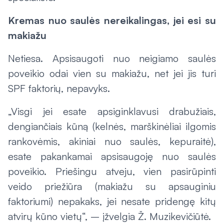
Kremas nuo saulės nereikalingas, jei esi su
makiažu
Netiesa. Apsisaugoti nuo neigiamo saulės
poveikio odai vien su makiažu, net jei jis turi
SPF faktorių, nepavyks.
„Visgi jei esate apsiginklavusi drabužiais,
dengiančiais kūną (kelnės, marškinėliai ilgomis
rankovėmis, akiniai nuo saulės, kepuraitė),
esate pakankamai apsisaugoję nuo saulės
poveikio. Priešingu atveju, vien pasirūpinti
veido priežiūra (makiažu su apsauginiu
faktoriumi) nepakaks, jei nesate pridengę kitų
atvirų kūno vietų“, – įžvelgia Ž. Muzikevičiūtė.