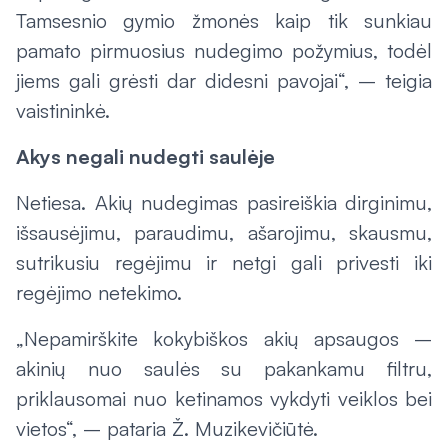
Tamsesnio gymio žmonės kaip tik sunkiau
pamato pirmuosius nudegimo požymius, todėl
jiems gali grėsti dar didesni pavojai“, – teigia
vaistininkė.
Akys negali nudegti saulėje
Netiesa. Akių nudegimas pasireiškia dirginimu,
išsausėjimu, paraudimu, ašarojimu, skausmu,
sutrikusiu regėjimu ir netgi gali privesti iki
regėjimo netekimo.
„Nepamirškite kokybiškos akių apsaugos –
akinių nuo saulės su pakankamu filtru,
priklausomai nuo ketinamos vykdyti veiklos bei
vietos“, – pataria Ž. Muzikevičiūtė.