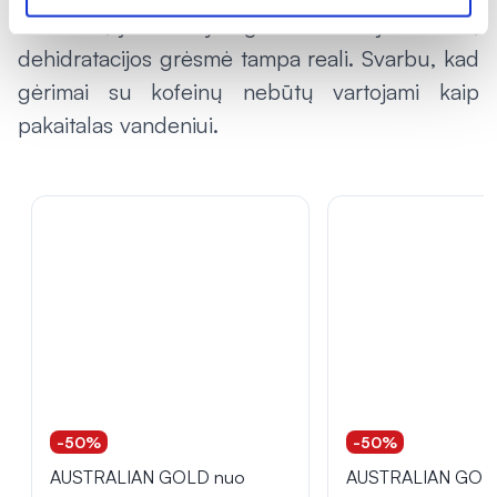
Vis dėlto, jei kava yra geriama vietoj vandens,
dehidratacijos grėsmė tampa reali. Svarbu, kad
gėrimai su kofeinų nebūtų vartojami kaip
pakaitalas vandeniui.
-50%
-50%
AUSTRALIAN GOLD nuo
AUSTRALIAN GOL