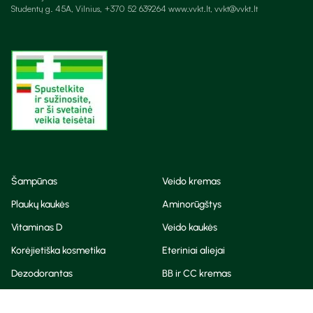
Studentų g. 45A, Vilnius, +370 52 639264 www.vvkt.lt, vvkt@vvkt.lt
Šampūnas
Veido kremas
Plaukų kaukės
Aminorūgštys
Vitaminas D
Veido kaukės
Korėjietiška kosmetika
Eteriniai aliejai
Dezodorantas
BB ir CC kremas