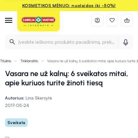
KOSMETIKOS MĖNUO: nuolaidos iki -50%!
Įveskite ieškomo produkto pavadinimą, prekės ženklą ir 
Titulinis
Tinklaraštis
Vasara ne už kalnų: 6 sveikatos mitai, apie kuriuos turite ž
Vasara ne už kalnų: 6 sveikatos mitai,
apie kuriuos turite žinoti tiesą
Autorius:
Lina Skersytė
2017-05-24
Sveikata