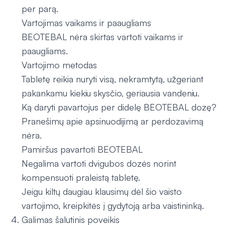
per parą.
Vartojimas vaikams ir paaugliams
BEOTEBAL nėra skirtas vartoti vaikams ir
paaugliams.
Vartojimo metodas
Tabletę reikia nuryti visą, nekramtytą, užgeriant
pakankamu kiekiu skysčio, geriausia vandeniu.
Ką daryti pavartojus per didelę BEOTEBAL dozę?
Pranešimų apie apsinuodijimą ar perdozavimą
nėra.
Pamiršus pavartoti BEOTEBAL
Negalima vartoti dvigubos dozės norint
kompensuoti praleistą tabletę.
Jeigu kiltų daugiau klausimų dėl šio vaisto
vartojimo, kreipkitės į gydytoją arba vaistininką.
Galimas šalutinis poveikis