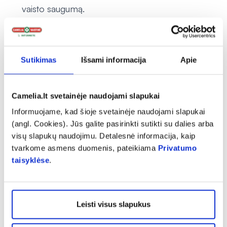
vaisto saugumą.
Kaip laikyti BEOTEBAL
Šiam vaistui specialių laikymo sąlygų nereikia.
Šį vaistą laikykite vaikams nepastebimoje ir
Sutikimas
Išsami informacija
Apie
nepasiekiamoje vietoje.
Ant lizdinės plokštelės ir dėžutės po „EXP/Tinka
iki“ nurodytam tinkamumo laikui pasibaigus, šio
Camelia.lt svetainėje naudojami slapukai
vaisto vartoti negalima. Vaistas tinkamas vartoti iki
Informuojame, kad šioje svetainėje naudojami slapukai
paskutinės nurodyto mėnesio dienos.
(angl. Cookies). Jūs galite pasirinkti sutikti su dalies arba
Vaistų negalima išmesti į kanalizaciją arba su
visų slapukų naudojimu. Detalesnė informacija, kaip
tvarkome asmens duomenis, pateikiama
Privatumo
buitinėmis atliekomis. Kaip išmesti nereikalingus
taisyklėse
.
vaistus, klauskite vaistininko. Šios priemonės
padės apsaugoti aplinką.
Pakuotės turinys ir kita informacija
Leisti visus slapukus
BEOTEBAL sudėtis
Veiklioji medžiaga yra biotinas. Kiekvienoje