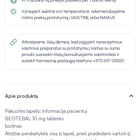
97% užsakymų pirkėjus pasiekia per 1 darbo dieną!
Vyraujant aukštai oro temperatūrai, rekomenduojame
rinktis prekių pristatymą į VAISTINĘ arba NAMUS
Atkreipiame Jūsų dėmesį, kad įsigyjant nereceptinius
vaistinius preparatus su pristatymu į namus su Jumis
privalo susisiekti mūsų konsultuojantis vaistininkas ir
suteikti farmacinę paslaugą telefonu +370 697 03000
expand_more
Apie produktą
Pakuotės lapelis: informacija pacientui
BEOTEBAL 10 mg tabletės
biotinas
Atidžiai perskaitykite visą šį lapelį, prieš pradėdami vartoti šį