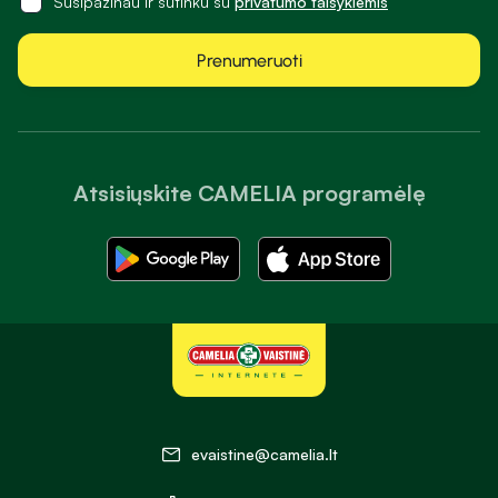
Susipažinau ir sutinku su
privatumo taisyklėmis
Prenumeruoti
Atsisiųskite CAMELIA programėlę
evaistine@camelia.lt