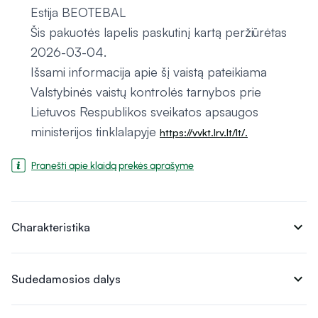
Estija BEOTEBAL
Šis pakuotės lapelis paskutinį kartą peržiūrėtas
2026-03-04.
Išsami informacija apie šį vaistą pateikiama
Valstybinės vaistų kontrolės tarnybos prie
Lietuvos Respublikos sveikatos apsaugos
ministerijos tinklalapyje
https://vvkt.lrv.lt/lt/.
Pranešti apie klaidą prekės aprašyme
expand_more
Charakteristika
expand_more
Sudedamosios dalys