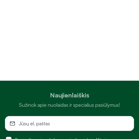
Naujienlaiškis
Sužinok apie nuolaidas ir specialius pasiūlymus!