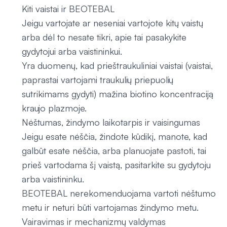
Kiti vaistai ir BEOTEBAL
Jeigu vartojate ar neseniai vartojote kitų vaistų
arba dėl to nesate tikri, apie tai pasakykite
gydytojui arba vaistininkui.
Yra duomenų, kad prieštraukuliniai vaistai (vaistai,
paprastai vartojami traukulių priepuolių
sutrikimams gydyti) mažina biotino koncentraciją
kraujo plazmoje.
Nėštumas, žindymo laikotarpis ir vaisingumas
Jeigu esate nėščia, žindote kūdikį, manote, kad
galbūt esate nėščia, arba planuojate pastoti, tai
prieš vartodama šį vaistą, pasitarkite su gydytoju
arba vaistininku.
BEOTEBAL nerekomenduojama vartoti nėštumo
metu ir neturi būti vartojamas žindymo metu.
Vairavimas ir mechanizmų valdymas