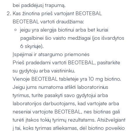
bei padidėjusį trapumą.
Kas žinotina prieš vartojant BEOTEBAL
BEOTEBAL vartoti draudžiama:
jeigu yra alergija biotinui arba bet kuriai
pagalbinei šio vaisto medžiagai (jos išvardytos
6 skyriuje).
Įspėjimai ir atsargumo priemonės
Prieš pradėdami vartoti BEOTEBAL, pasitarkite
su gydytoju arba vaistininku.
Vienoje BEOTEBAL tabletėje yra 10 mg biotino.
Jeigu jums numatoma atlikti laboratorinius
tyrimus, turite pasakyti savo gydytojui arba
laboratorijos darbuotojams, kad vartojate arba
neseniai vartojote BEOTEBAL, nes biotinas gali
turėti įtakos tokių tyrimų rezultatams. Atsižvelgiant
į tai, koks tyrimas atliekamas, dėl biotino poveikio