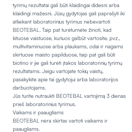
tyrimų rezultatai gali būti klaidingai didesni arba
klaidingi mažesni. Jūsų gydytojas gali paprašyti iki
atliekant laboratorinius tyrimus nebevartoti
BEOTEBAL. Taip pat turėtumėte žinoti, kad
kituose vaistuose, kuriuos galbūt vartosite, pvz.,
multivitaminuose arba plaukams, odai ir nagams
skirtuose maisto papilduose, taip pat gali būti
biotino ir jie gali turėti įtakos laboratorinių tyrimų
rezultatams. Jeigu vartojate tokių vaistų,
pasakykite apie tai gydytojui arba laboratorijos
darbuotojams.
Jūs turite nutraukti BEOTEBAL vartojimą 3 dienas
prieš laboratorinius tyrimus.
Vaikams ir paaugliams
BEOTEBAL nėra skirtas vartoti vaikams ir
paaugliams.