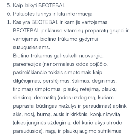
Kaip laikyti BEOTEBAL
Pakuotės turinys ir kita informacija
Kas yra BEOTEBAL ir kam jis vartojamas
BEOTEBAL priklauso vitaminų preparatų grupei ir
vartojamas biotino trūkumo gydymui
suaugusiesiems.
Biotino trūkumas gali sukelti nuovargio,
parestezijos (nenormalaus odos pojūčio,
pasireiškiančio tokiais simptomais kaip
dilgčiojimas, perštėjimas, šalimas, deginimas,
tirpimas) simptomus, plaukų retėjimą, plaukų
slinkimą, dermatitą (odos uždegimą, kuriam
paprastai būdingas niežulys ir paraudimas) aplink
akis, nosį, burną, ausis ir kirkšnis, konjunktyvitą
(akies junginės uždegimą, dėl kurio akys atrodo
paraudusios), nagų ir plaukų augimo sutrikimus