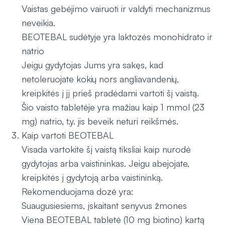
Vaistas gebėjimo vairuoti ir valdyti mechanizmus
neveikia.
BEOTEBAL sudėtyje yra laktozės monohidrato ir
natrio
Jeigu gydytojas Jums yra sakęs, kad
netoleruojate kokių nors angliavandenių,
kreipkitės į jį prieš pradėdami vartoti šį vaistą.
Šio vaisto tabletėje yra mažiau kaip 1 mmol (23
mg) natrio, t.y. jis beveik neturi reikšmės.
Kaip vartoti BEOTEBAL
Visada vartokite šį vaistą tiksliai kaip nurodė
gydytojas arba vaistininkas. Jeigu abejojate,
kreipkitės į gydytoją arba vaistininką.
Rekomenduojama dozė yra:
Suaugusiesiems, įskaitant senyvus žmones
Viena BEOTEBAL tabletė (10 mg biotino) kartą