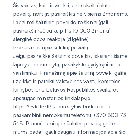
Šis vaistas, kaip ir visi kiti, gali sukelti šalutinį
poveikį, nors jis pasireiškia ne visiems žmonėms.
Labai reti šalutinio poveikio reiškiniai (gali
pasireikšti rečiau kaip 1 iš 10 000 žmonių):
alerginė odos reakcija (dilgėlinė).
Pranešimas apie šalutinį poveikį
Jeigu pasireiškė šalutinis poveikis, įskaitant šiame
lapelyje nenurodytą, pasakykite gydytojui arba
vaistininkui. Pranešimą apie šalutinį poveikį galite
užpildyti ir pateikti Valstybinės vaistų kontrolės
tarnybos prie Lietuvos Respublikos sveikatos
apsaugos ministerijos tinklalapyje
https://vvkt.lrv.lt/lt/ nurodytais būdais arba
paskambinti nemokamu telefonu +370 800 73
568. Pranešdami apie šalutinį poveikį galite
mums padėti gauti daugiau informacijos apie šio