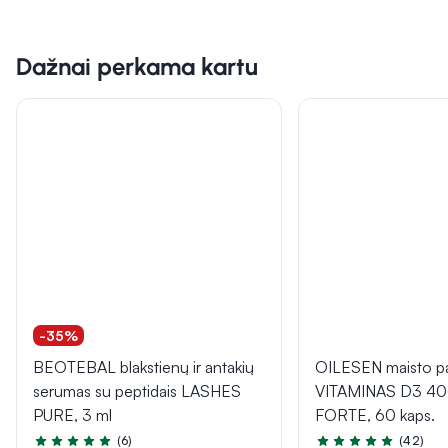
Dažnai perkama kartu
-35%
BEOTEBAL blakstienų ir antakių
OILESEN maisto pa
serumas su peptidais LASHES
VITAMINAS D3 40
PURE, 3 ml
FORTE, 60 kaps.
(6)
(42)