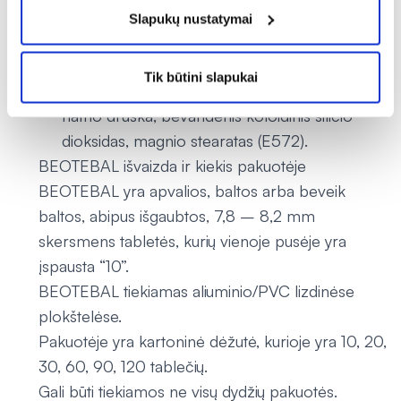
tabletėje yra 10 mg biotino.
Slapukų nustatymai
Pagalbinės medžiagos yra laktozė
monohidratas, mikrokristalinė celiuliozė
Tik būtini slapukai
(E460), povidonas (E1201), kroskarmeliozės
natrio druska, bevandenis koloidinis silicio
dioksidas, magnio stearatas (E572).
BEOTEBAL išvaizda ir kiekis pakuotėje
BEOTEBAL yra apvalios, baltos arba beveik
baltos, abipus išgaubtos, 7,8 – 8,2 mm
skersmens tabletės, kurių vienoje pusėje yra
įspausta “10”.
BEOTEBAL tiekiamas aliuminio/PVC lizdinėse
plokštelėse.
Pakuotėje yra kartoninė dėžutė, kurioje yra 10, 20,
30, 60, 90, 120 tablečių.
Gali būti tiekiamos ne visų dydžių pakuotės.