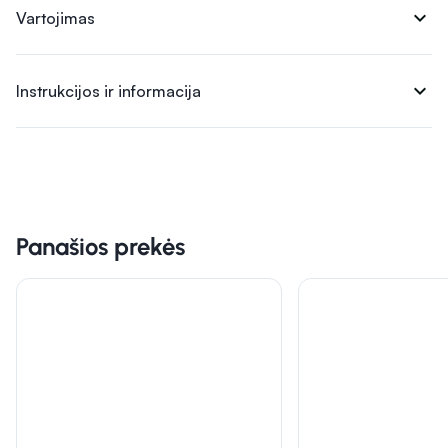
expand_more
Vartojimas
expand_more
Instrukcijos ir informacija
Panašios prekės