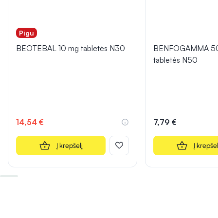
Pigu
BEOTEBAL 10 mg tabletės N30
BENFOGAMMA 50 
tabletės N50
14,54 €
7,79 €
Į krepšelį
Į krepšel