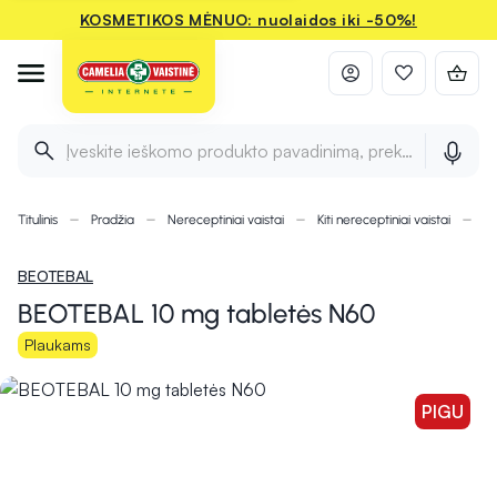
KOSMETIKOS MĖNUO: nuolaidos iki -50%!
Įveskite ieškomo produkto pavadinimą, prekės ženklą ir 
Titulinis
Pradžia
Nereceptiniai vaistai
Kiti nereceptiniai vaistai
B 
BEOTEBAL
BEOTEBAL 10 mg tabletės N60
Plaukams
PIGU