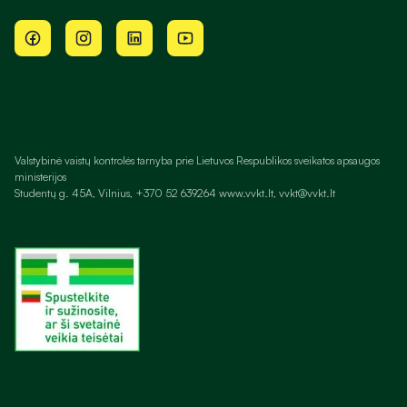
Valstybinė vaistų kontrolės tarnyba prie Lietuvos Respublikos sveikatos apsaugos
ministerijos
Studentų g. 45A, Vilnius, +370 52 639264 www.vvkt.lt, vvkt@vvkt.lt