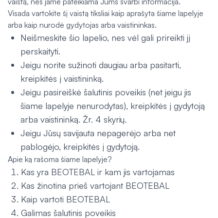
vaistą, nes jame pateikiama Jums svarbi informacija.
Visada vartokite šį vaistą tiksliai kaip aprašyta šiame lapelyje
arba kaip nurodė gydytojas arba vaistininkas.
Neišmeskite šio lapelio, nes vėl gali prireikti jį
perskaityti.
Jeigu norite sužinoti daugiau arba pasitarti,
kreipkitės į vaistininką.
Jeigu pasireiškė šalutinis poveikis (net jeigu jis
šiame lapelyje nenurodytas), kreipkitės į gydytoją
arba vaistininką. Žr. 4 skyrių.
Jeigu Jūsų savijauta nepagerėjo arba net
pablogėjo, kreipkitės į gydytoją.
Apie ką rašoma šiame lapelyje?
Kas yra BEOTEBAL ir kam jis vartojamas
Kas žinotina prieš vartojant BEOTEBAL
Kaip vartoti BEOTEBAL
Galimas šalutinis poveikis