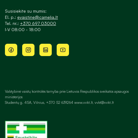
Susisiekite su mumis:
El. p.:
evaistine@camelia.lt
Tel. nr.:
+370 697 03000
I-V 08:00 - 18:00
Valstybinė vaistų kontrolės tarnyba prie Lietuvos Respublikos sveikatos apsaugos
ministerijos
Studentų g. 45A, Vilnius, +370 52 639264 www.vvkt.lt, vvkt@vvkt.lt