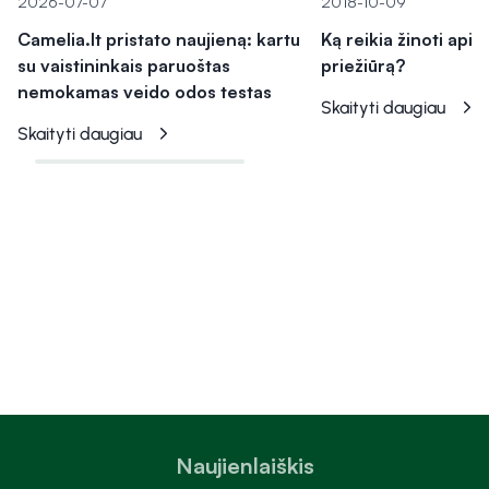
2026-07-07
2018-10-09
Camelia.lt pristato naujieną: kartu
Ką reikia žinoti apie
su vaistininkais paruoštas
priežiūrą?
nemokamas veido odos testas
Skaityti daugiau
Skaityti daugiau
Naujienlaiškis