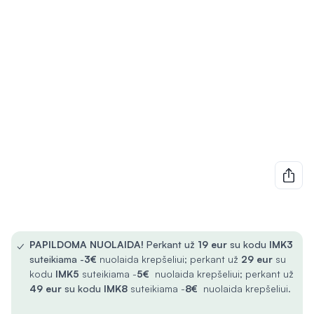
✓
PAPILDOMA NUOLAIDA!
Perkant už
19 eur
su kodu
IMK3
suteikiama -
3€
nuolaida krepšeliui; perkant už
29 eur
su
kodu
IMK5
suteikiama -
5€
nuolaida krepšeliui; perkant už
49 eur
su kodu
IMK8
suteikiama -
8€
nuolaida krepšeliui.