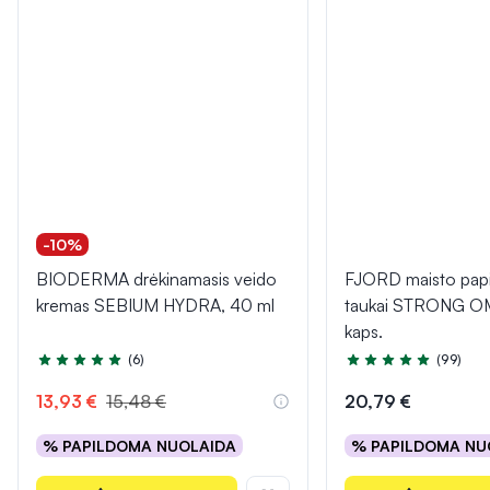
-10%
BIODERMA drėkinamasis veido
FJORD maisto papi
kremas SEBIUM HYDRA, 40 ml
taukai STRONG O
kaps.
(6)
(99)
Įvertinimas 5.0 iš 5
Įvertinimas 4.9 iš 5
13,93 €
15,48 €
20,79 €
% PAPILDOMA NUOLAIDA
% PAPILDOMA NU