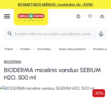
KOSMETIKOS MĖNUO: nuolaidos iki -50%!
Įveskite ieškomo produkto pavadinimą, prekės ženklą ir 
Titulinis
Pradžia
Kosmetika
Veido odos priežiūrai
Micelinis van
BIODERMA
BIODERMA micelinis vanduo SEBIUM
H2O, 500 ml
-10%