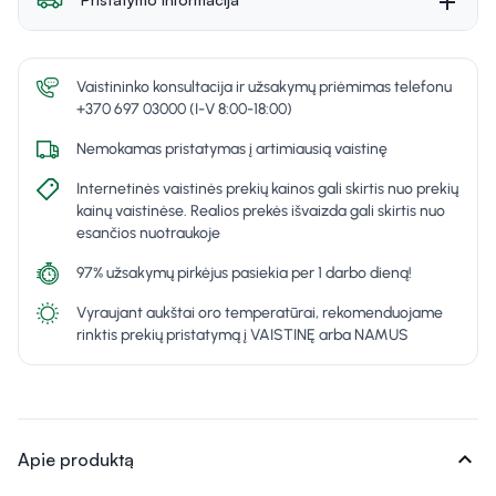
Vaistininko konsultacija ir užsakymų priėmimas telefonu
+370 697 03000 (I-V 8:00-18:00)
Nemokamas pristatymas į artimiausią vaistinę
Internetinės vaistinės prekių kainos gali skirtis nuo prekių
kainų vaistinėse. Realios prekės išvaizda gali skirtis nuo
esančios nuotraukoje
97% užsakymų pirkėjus pasiekia per 1 darbo dieną!
Vyraujant aukštai oro temperatūrai, rekomenduojame
rinktis prekių pristatymą į VAISTINĘ arba NAMUS
expand_more
Apie produktą