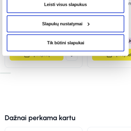
MOISTURIZING, 500 ml
PURIFYING, 500 m
Leisti visus slapukus
(4)
(1)
Įvertinimas 5.0 iš 5
Įvertinimas 5.0 iš 5
Slapukų nustatymai
2,49 €
4,99 €
2,49 €
4,99 €
% PAPILDOMA NUOLAIDA
% PAPILDOMA NU
Tik būtini slapukai
Į krepšelį
Į krepšel
Dažnai perkama kartu