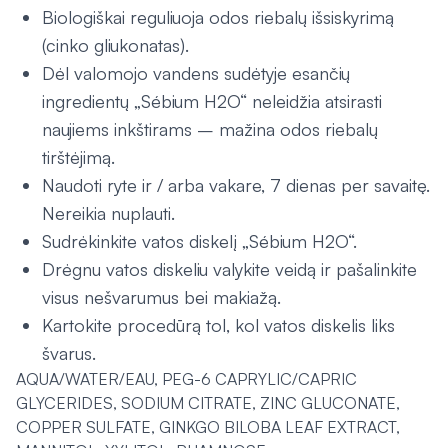
Biologiškai reguliuoja odos riebalų išsiskyrimą
(cinko gliukonatas).
Dėl valomojo vandens sudėtyje esančių
ingredientų „Sébium H2O“ neleidžia atsirasti
naujiems inkštirams – mažina odos riebalų
tirštėjimą.
Naudoti ryte ir / arba vakare, 7 dienas per savaitę.
Nereikia nuplauti.
Sudrėkinkite vatos diskelį „Sébium H2O“.
Drėgnu vatos diskeliu valykite veidą ir pašalinkite
visus nešvarumus bei makiažą.
Kartokite procedūrą tol, kol vatos diskelis liks
švarus.
AQUA/WATER/EAU, PEG-6 CAPRYLIC/CAPRIC
GLYCERIDES, SODIUM CITRATE, ZINC GLUCONATE,
COPPER SULFATE, GINKGO BILOBA LEAF EXTRACT,