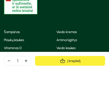
Šampūnas
Veido kremas
Plaukų kaukės
Aminorūgštys
Vitaminas D
Veido kaukės
Korėjietiška kosmetika
Eteriniai aliejai
remove
add
Į krepšelį
Dezodorantas
BB ir CC kremas
Visos teisės saugomos
Privatumo taisyklės
Slapukų politika
© Camelia 2026