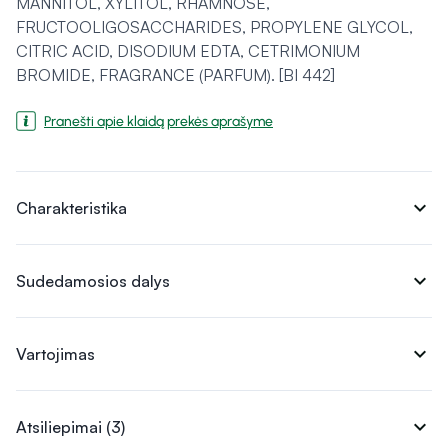
MANNITOL, XYLITOL, RHAMNOSE,
FRUCTOOLIGOSACCHARIDES, PROPYLENE GLYCOL,
CITRIC ACID, DISODIUM EDTA, CETRIMONIUM
BROMIDE, FRAGRANCE (PARFUM). [BI 442]
Pranešti apie klaidą prekės aprašyme
expand_more
Charakteristika
expand_more
Sudedamosios dalys
expand_more
Vartojimas
expand_more
Atsiliepimai (3)