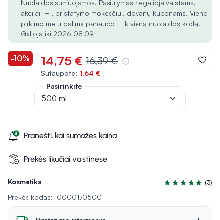
Nuolaidos sumuojamos. Pasiūlymas negalioja vaistams,
akcijai 1+1, pristatymo mokesčiui, dovanų kuponams. Vieno
pirkimo metu galima panaudoti tik vieną nuolaidos kodą.
Galioja iki 2026 08 09
-10%
14,75 €
16,39 €
Sutaupote:
1,64 €
Pasirinkite
500 ml
Pranešti, kai sumažės kaina
Prekės likučiai vaistinėse
Kosmetika
(3)
Įvertinimas 5.0 iš
Prekės kodas: 10000170500
Pristatymo informacija