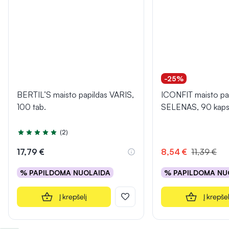
-25%
BERTIL’S maisto papildas VARIS,
ICONFIT maisto pa
100 tab.
SELENAS, 90 kaps
(2)
Įvertinimas 5.0 iš 5
17,79 €
8,54 €
11,39 €
% PAPILDOMA NUOLAIDA
% PAPILDOMA NU
Į krepšelį
Į krepšel