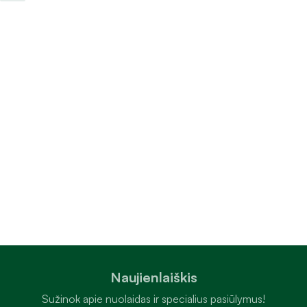
Naujienlaiškis
Sužinok apie nuolaidas ir specialius pasiūlymus!