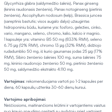
Glycyrrhiza glabra
(saldymedžio šaknis),
Panax ginseng
(kininis raudonasis ženšenis),
Panax notoginseng
(pietinis
ženšenis),
Ascophyllum nodosum
(kelp),
Brassica juncea
(sareptinis bastutis; visos augalo dalys) užaugintas
hidroponiniu būdu, kuriame yra: fosforo, geležies, cinko,
vario, mangano, seleno, chromo, kalio, kalcio ir magnio.
1 kapsulėje yra: vitamino B5 50 mg (833% RMV), seleno
6.75 μg (12% RMV), chromo 13 μg (32% RMV), didžiojo
rudadumblio 50 mg, iš kurio gaunamas jodas 25 μg (17%
RMV), Sibiro ženšenio šaknies 100 mg, suma šaknies 75
mg, kininio raudonojo ženšenio 50 mg, pietinio ženšenio
50 mg, saldymedžio ekstrakto 4:110 mg.
Vartojimas
: rekomenduojama vartoti po 1-2 kapsules per
dieną. 60 kapsulių užtenka 30-60 dienų kursui.
Vartojimo apribojimai:
Nėščiosioms, maitinančioms krūtimi ir vartojantiems vaistus
nuo kraujo spaudimo pasitarti su gydytoju prieš vartojant