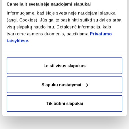
Platintojas:
Camelia.lt svetainėje naudojami slapukai
UAB "Bio Sala", P. Lukšio g. 32, LT-08222 Vilnius
Informuojame, kad šioje svetainėje naudojami slapukai
(angl. Cookies). Jūs galite pasirinkti sutikti su dalies arba
Pranešti apie klaidą prekės aprašyme
visų slapukų naudojimu. Detalesnė informacija, kaip
tvarkome asmens duomenis, pateikiama
Privatumo
taisyklėse
.
expand_more
Charakteristika
Leisti visus slapukus
expand_more
Sudedamosios dalys
Slapukų nustatymai
expand_more
Vartojimas
Tik būtini slapukai
expand_more
Atsiliepimai (2)