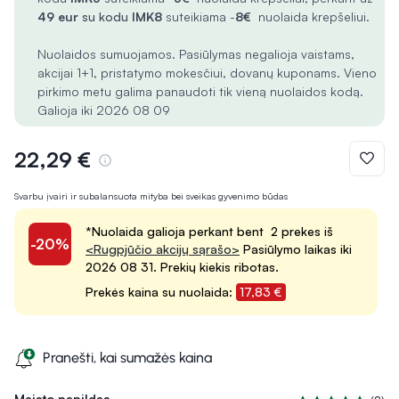
49 eur
su kodu
IMK8
suteikiama -
8€
nuolaida krepšeliui.
Nuolaidos sumuojamos. Pasiūlymas negalioja vaistams,
akcijai 1+1, pristatymo mokesčiui, dovanų kuponams. Vieno
pirkimo metu galima panaudoti tik vieną nuolaidos kodą.
Galioja iki 2026 08 09
22,29 €
Svarbu įvairi ir subalansuota mityba bei sveikas gyvenimo būdas
*Nuolaida galioja perkant bent 2 prekes iš
-20%
<Rugpjūčio akcijų sąrašo>
Pasiūlymo laikas iki
2026 08 31. Prekių kiekis ribotas.
Prekės kaina su nuolaida:
17,83 €
Pranešti, kai sumažės kaina
Maisto papildas