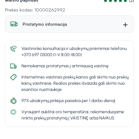
(2)
Įvertinimas 5.0 iš
Prekės kodas: 10000262992
Pristatymo informacija
Vaistininko konsultacija ir užsakymų priėmimas telefonu
+370 697 03000 (I-V 8:00-18:00)
Nemokamas pristatymas į artimiausią vaistinę
Internetinės vaistinės prekių kainos gali skirtis nuo prekių
kainų vaistinėse. Realios prekės išvaizda gali skirtis nuo
esančios nuotraukoje
97% užsakymų pirkėjus pasiekia per 1 darbo dieną!
Vyraujant aukštai oro temperatūrai, rekomenduojame
rinktis prekių pristatymą į VAISTINĘ arba NAMUS