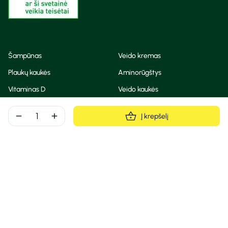
Šampūnas
Veido kremas
Plaukų kaukės
Aminorūgštys
Vitaminas D
Veido kaukės
Korėjietiška kosmetika
Eteriniai aliejai
remove
add
Į krepšelį
Dezodorantas
BB ir CC kremas
Visos teisės saugomos
Privatumo taisyklės
Slapukų politika
© Camelia 2026