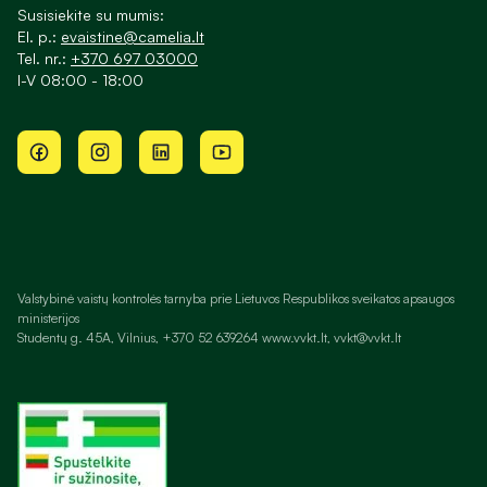
Susisiekite su mumis:
El. p.:
evaistine@camelia.lt
Tel. nr.:
+370 697 03000
I-V 08:00 - 18:00
Valstybinė vaistų kontrolės tarnyba prie Lietuvos Respublikos sveikatos apsaugos
ministerijos
Studentų g. 45A, Vilnius, +370 52 639264 www.vvkt.lt, vvkt@vvkt.lt