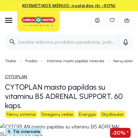
KOSMETIKOS MĖNUO: nuolaidos iki -50%!
Įveskite ieškomo produkto pavadinimą, prekės ženklą ir 
Titulinis
Pradžia
Vitaminai, maisto papildai, mineralai
Nervų sistemai
CYTOPLAN
CYTOPLAN maisto papildas su
vitaminu B5 ADRENAL SUPPORT, 60
kaps.
Nervų sistemai
Smegenų veiklai
Energijai
Skydliaukei
Tik internete
-20% *