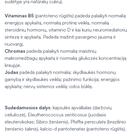
sudėtyje yra natūralių cukrų).
Vitaminas B5
(pantoteno rūgštis) padeda palaikyti normalią
energijos apykaitą, normalią protinę veiklą, normalią
steroidinių hormonų, vitamino D ir kai kurių neuromediatorių
sintezę ir apykaitą. Padeda mažinti pavargimo jausmą ir
nuovargį.
Chromas
padeda palaikyti normalią maistinių
makromedžiagų apykaitą ir normalią gliukozės koncentraciją
kraujyje.
Jodas
padeda palaikyti normalią: skydliaukės hormonų
gamybą ir skydliaukės veiklą; pažinimo funkciją; energijos
apykaitą; nervų sistemos veiklą; odos būklę.
Sudedamosios dalys
: kapsulės apvalkalas (daržovių
celiuliozė),
Eleutherococcus senticosus
(juodasis
eleuterokokas; Sibiro ženšenis),
Pfaffia peniculata
(brazilinio
ženšenio šaknis), kalcio-d pantotenatas (pantoteno rūgštis),