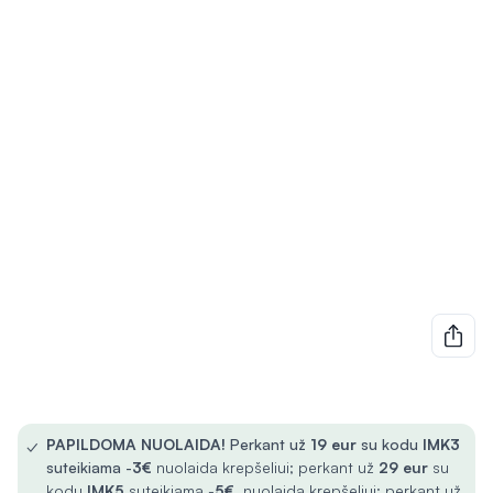
✓
PAPILDOMA NUOLAIDA!
Perkant už
19 eur
su kodu
IMK3
suteikiama -
3€
nuolaida krepšeliui; perkant už
29 eur
su
kodu
IMK5
suteikiama -
5€
nuolaida krepšeliui; perkant už