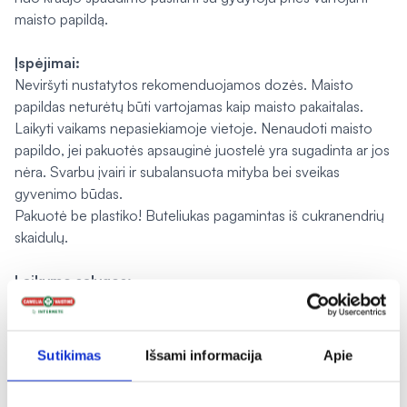
maisto papildą.
Įspėjimai:
Neviršyti nustatytos rekomenduojamos dozės. Maisto
papildas neturėtų būti vartojamas kaip maisto pakaitalas.
Laikyti vaikams nepasiekiamoje vietoje. Nenaudoti maisto
papildo, jei pakuotės apsauginė juostelė yra sugadinta ar jos
nėra. Svarbu įvairi ir subalansuota mityba bei sveikas
gyvenimo būdas.
Pakuotė be plastiko! Buteliukas pagamintas iš cukranendrių
skaidulų.
​​​​​​​Laikymo sąlygos:
Laikyti 15–25 °C temperatūroje.
Gamintojas:
Sutikimas
Išsami informacija
Apie
Cytoplan ltd., Didžioji Britanija