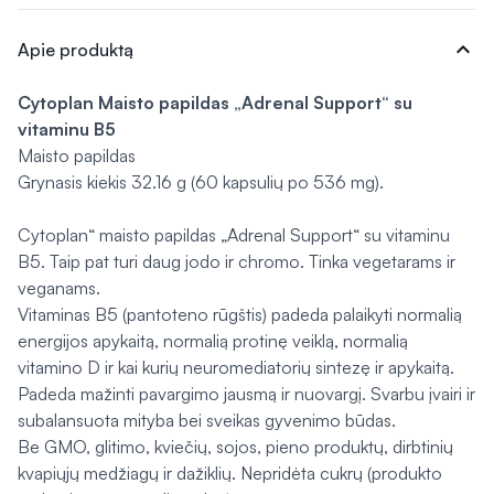
expand_more
Apie produktą
Cytoplan
Maisto papildas „Adrenal Support“ su
vitaminu B5
Maisto papildas
Grynasis kiekis 32.16 g (60 kapsulių po 536 mg).
Cytoplan“ maisto papildas „Adrenal Support“ su vitaminu
B5. Taip pat turi daug jodo ir chromo. Tinka vegetarams ir
veganams.
Vitaminas B5 (pantoteno rūgštis) padeda palaikyti normalią
energijos apykaitą, normalią protinę veiklą, normalią
vitamino D ir kai kurių neuromediatorių sintezę ir apykaitą.
Padeda mažinti pavargimo jausmą ir nuovargį. Svarbu įvairi ir
subalansuota mityba bei sveikas gyvenimo būdas.
Be GMO, glitimo, kviečių, sojos, pieno produktų, dirbtinių
kvapiųjų medžiagų ir dažiklių. Nepridėta cukrų (produkto