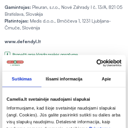
Gamintojas:
Pleuran, s.r.o., Nové Záhrady I č. 13/A, 821 05
Bratislava, Slovakija
Platintojas:
Medis d.o.o., Brnčičeva 1, 1231 Ljubljana-
Črnuče, Slovėnija
www.defendyl.lt
Pranešti apie klaidą prekės aprašyme
expand_more
Sutikimas
Išsami informacija
Apie
Charakteristika
Camelia.lt svetainėje naudojami slapukai
expand_more
Sudedamosios dalys
Informuojame, kad šioje svetainėje naudojami slapukai
(angl. Cookies). Jūs galite pasirinkti sutikti su dalies arba
expand_more
Vartojimas
visų slapukų naudojimu. Detalesnė informacija, kaip