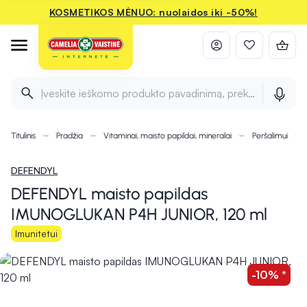
KOSMETIKOS MĖNUO: nuolaidos iki -50%!
Įveskite ieškomo produkto pavadinimą, prekės ženklą ir 
Titulinis
Pradžia
Vitaminai, maisto papildai, mineralai
Peršalimui
DEFENDYL
DEFENDYL maisto papildas
IMUNOGLUKAN P4H JUNIOR, 120 ml
Imunitetui
-10% *