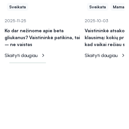
Sveikata
Sveikata
Mama ir
2025-11-25
2025-10-03
Ko dar nežinome apie beta
Vaistininkė atsako į
gliukanus? Vaistininkė patikina, tai
klausimą: kokių prie
– ne vaistas
kad vaikai rečiau si
Skaityti daugiau
Skaityti daugiau