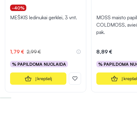
-40%
MEŠKIS ledinukai gerklei, 3 vnt.
MOSS maisto papild
COLDMOSS, avieči
pak.
1,79 €
2,99 €
8,89 €
% PAPILDOMA NUOLAIDA
% PAPILDOMA NU
Į krepšelį
Į krepšel