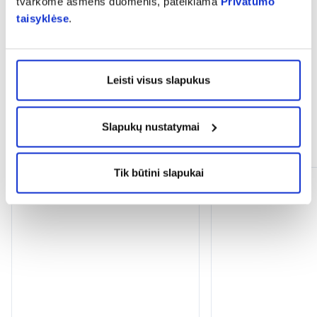
tvarkome asmens duomenis, pateikiama
Privatumo
taisyklėse
.
expand_more
Atsiliepimai (1)
Leisti visus slapukus
Slapukų nustatymai
Panašios prekės
Tik būtini slapukai