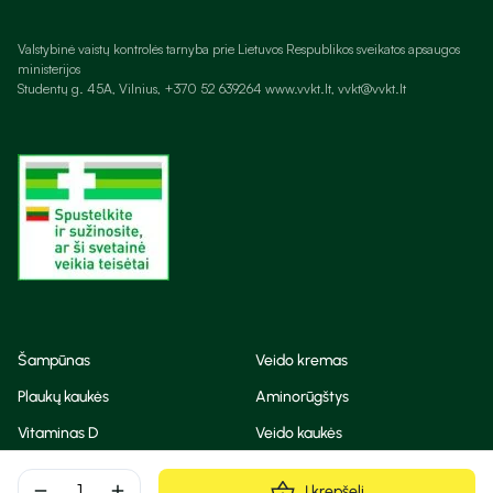
Valstybinė vaistų kontrolės tarnyba prie Lietuvos Respublikos sveikatos apsaugos
ministerijos
Studentų g. 45A, Vilnius, +370 52 639264 www.vvkt.lt, vvkt@vvkt.lt
Šampūnas
Veido kremas
Plaukų kaukės
Aminorūgštys
Vitaminas D
Veido kaukės
Korėjietiška kosmetika
Eteriniai aliejai
remove
add
Į krepšelį