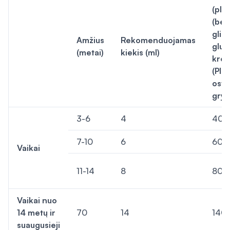
(ple
(bet
gliu
Amžius
Rekomenduojamas
gluo
(metai)
kiekis (ml)
krei
(
Ple
ostr
gryb
3-6
4
40
7-10
6
60
Vaikai
11-14
8
80
Vaikai nuo
14 metų ir
70
14
140
suaugusieji