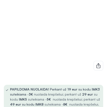
✓
PAPILDOMA NUOLAIDA!
Perkant už
19 eur
su kodu
IMK3
suteikiama -
3€
nuolaida krepšeliui; perkant už
29 eur
su
kodu
IMK5
suteikiama -
5€
nuolaida krepšeliui; perkant už
49 eur
su kodu
IMK8
suteikiama -
8€
nuolaida krepšeliui.