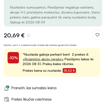
Nuolaidos sumuojamos. Pasiūlymas negalioja vaistams,
akcijai 1+1, pristatymo mokesčiui, dovanų kuponams. Vieno
pirkimo metu galima panaudoti tik vieną nuolaidos kodą.
Galioja iki 2026 08 09
20,69 €
Svarbu įvairi ir subalansuota mityba bei sveikas gyvenimo būdas
*Nuolaida galioja perkant bent 2 prekes iš
-10%
<Rugpjūčio akcijų sąrašo>
Pasiūlymo laikas iki
2026 08 31. Prekių kiekis ribotas.
Prekės kaina su nuolaida:
18,62 €
Pranešti, kai sumažės kaina
Prekės likučiai vaistinėse