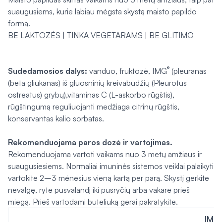
suaugusiems, kurie labiau mėgsta skystą maisto papildo
formą.
BE LAKTOZĖS | TINKA VEGETARAMS | BE GLITIMO
®
Sudedamosios dalys:
vanduo, fruktozė, IMG
(pleuranas
(beta gliukanas) iš gluosninių kreivabudžių (
Pleurotus
ostreatus
) grybų),vitaminas C (L-askorbo rūgštis),
rūgštingumą reguliuojanti medžiaga citrinų rūgštis,
konservantas kalio sorbatas.
Rekomenduojama paros dozė
ir vartojimas.
Rekomenduojama vartoti vaikams nuo 3 metų amžiaus ir
suaugusiesiems. Normaliai imuninės sistemos veiklai palaikyti
vartokite 2–3 mėnesius vieną kartą per parą. Skystį gerkite
nevalgę, ryte pusvalandį iki pusryčių arba vakare prieš
miegą. Prieš vartodami buteliuką gerai pakratykite.
IMG