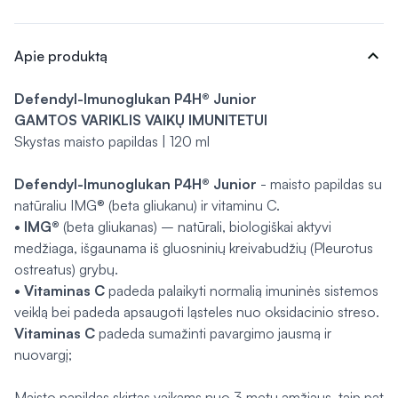
expand_more
Apie produktą
Defendyl-Imunoglukan P4H® Junior
GAMTOS VARIKLIS VAIKŲ IMUNITETUI
Skystas maisto papildas | 120 ml
Defendyl-Imunoglukan P4H® Junior
- maisto papildas su
natūraliu IMG® (beta gliukanu) ir vitaminu C.
• IMG®
(beta gliukanas) – natūrali, biologiškai aktyvi
medžiaga, išgaunama iš gluosninių kreivabudžių (
Pleurotus
ostreatus) grybų.
• Vitaminas C
padeda palaikyti normalią imuninės sistemos
veiklą bei padeda apsaugoti ląsteles nuo oksidacinio streso.
Vitaminas C
padeda sumažinti pavargimo jausmą ir
nuovargį;
Maisto papildas skirtas vaikams nuo 3 metų amžiaus, taip pat