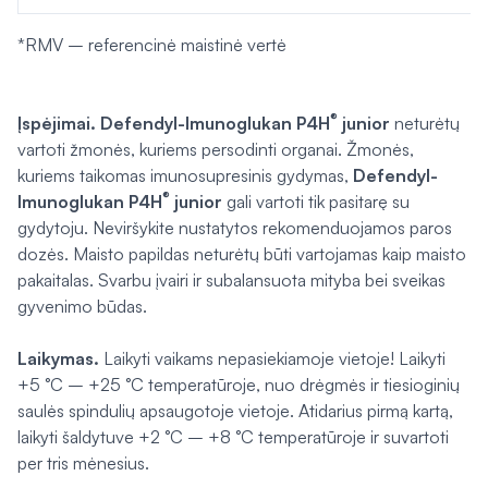
*RMV – referencinė maistinė vertė
®
Įspėjimai. Defendyl-Imunoglukan P4H
junior
neturėtų
vartoti žmonės, kuriems persodinti organai. Žmonės,
kuriems taikomas imunosupresinis gydymas,
Defendyl-
®
Imunoglukan P4H
junior
gali vartoti tik pasitarę su
gydytoju. Neviršykite nustatytos rekomenduojamos paros
dozės. Maisto papildas neturėtų būti vartojamas kaip maisto
pakaitalas. Svarbu įvairi ir subalansuota mityba bei sveikas
gyvenimo būdas.
Laikymas.
Laikyti vaikams nepasiekiamoje vietoje! Laikyti
+5 °C – +25 °C temperatūroje, nuo drėgmės ir tiesioginių
saulės spindulių apsaugotoje vietoje. Atidarius pirmą kartą,
laikyti šaldytuve +2 °C – +8 °C temperatūroje ir suvartoti
per tris mėnesius.