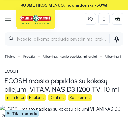
KOSMETIKOS MĖNUO: nuolaidos iki -50%!
Įveskite ieškomo produkto pavadinimą, prekės ženklą ir 
Titulinis
Pradžia
Vitaminai, maisto papildai, mineralai
Vitaminai ir min
ECOSH
ECOSH maisto papildas su kokosų
aliejumi VITAMINAS D3 1200 TV, 10 ml
Imunitetui
Kaulams
Dantims
Raumenims
Tik internete