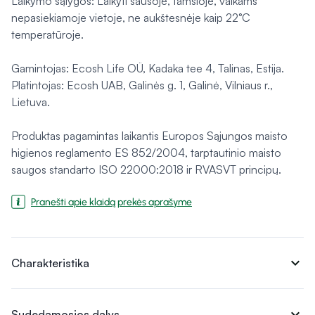
Laikymo sąlygos: Laikyti sausoje, tamsioje, vaikams
nepasiekiamoje vietoje, ne aukštesnėje kaip 22°C
temperatūroje.
Gamintojas: Ecosh Life OÜ, Kadaka tee 4, Talinas, Estija.
Platintojas: Ecosh UAB, Galinės g. 1, Galinė, Vilniaus r.,
Lietuva.
Produktas pagamintas laikantis Europos Sąjungos maisto
higienos reglamento ES 852/2004, tarptautinio maisto
saugos standarto ISO 22000:2018 ir RVASVT principų.
Pranešti apie klaidą prekės aprašyme
expand_more
Charakteristika
expand_more
Sudedamosios dalys