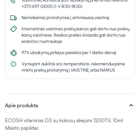
Vaistininko konsultacija ir užsakymų priėmimas telefonu
+370 697 03000 (I-V 8:00-18:00)
Nemokamas pristatymas į artimiausią vaistinę
Internetinės vaistinės prekių kainos gali skirtis nuo prekių
kainų vaistinėse. Realios prekės išvaizda gali skirtis nuo
esančios nuotraukoje
97% užsakymų pirkėjus pasiekia per 1 darbo dieną!
Vyraujant aukštai oro temperatūrai, rekomenduojame
rinktis prekių pristatymą į VAISTINĘ arba NAMUS
expand_more
Apie produktą
ECOSH vitaminas D3 su kokosų aliejumi 1200TV, 10ml
Maisto papildas