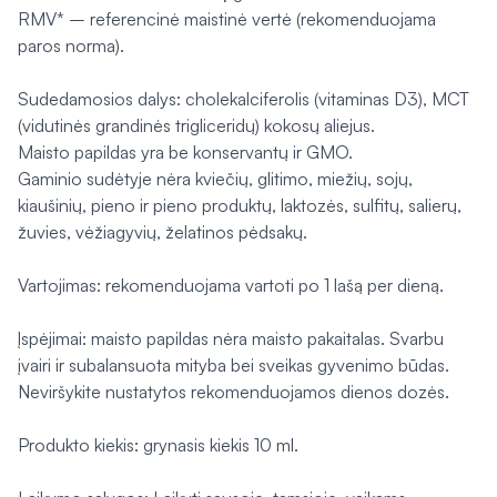
RMV* – referencinė maistinė vertė (rekomenduojama
paros norma).
Sudedamosios dalys: cholekalciferolis (vitaminas D3), MCT
(vidutinės grandinės trigliceridų) kokosų aliejus.
Maisto papildas yra be konservantų ir GMO.
Gaminio sudėtyje nėra kviečių, glitimo, miežių, sojų,
kiaušinių, pieno ir pieno produktų, laktozės, sulfitų, salierų,
žuvies, vėžiagyvių, želatinos pėdsakų.
Vartojimas: rekomenduojama vartoti po 1 lašą per dieną.
Įspėjimai: maisto papildas nėra maisto pakaitalas. Svarbu
įvairi ir subalansuota mityba bei sveikas gyvenimo būdas.
Neviršykite nustatytos rekomenduojamos dienos dozės.
Produkto kiekis: grynasis kiekis 10 ml.