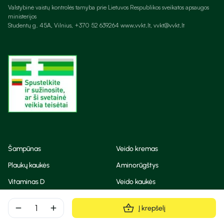
Valstybinė vaistų kontrolės tarnyba prie Lietuvos Respublikos sveikatos apsaugos
ministerijos
Studentų g. 45A, Vilnius, +370 52 639264 www.vvkt.lt, vvkt@vvkt.lt
Šampūnas
Veido kremas
Plaukų kaukės
Aminorūgštys
Vitaminas D
Veido kaukės
Korėjietiška kosmetika
Eteriniai aliejai
remove
add
Į krepšelį
Dezodorantas
BB ir CC kremas