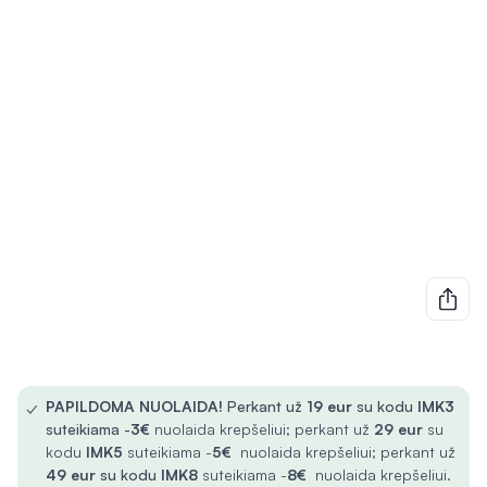
✓
PAPILDOMA NUOLAIDA!
Perkant už
19 eur
su kodu
IMK3
suteikiama -
3€
nuolaida krepšeliui; perkant už
29 eur
su
kodu
IMK5
suteikiama -
5€
nuolaida krepšeliui; perkant už
49 eur
su kodu
IMK8
suteikiama -
8€
nuolaida krepšeliui.