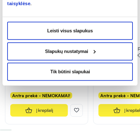
taisyklėse
.
Leisti visus slapukus
1+1
1+1
VIVAVIT maisto papildas
VIVAVIT maisto pap
Slapukų nustatymai
VITAMINAS C 500 mg, prailginto
VITAMINAS D3 10
veikimo, 45 tab.
kaps.
(1)
(1)
Tik būtini slapukai
Įvertinimas 5.0 iš 5
Įvertinimas 5.0 iš 5
8,89 €
7,99 €
Antra prekė - NEMOKAMAI!
Antra prekė - NE
Į krepšelį
Į krepšel