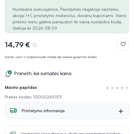
Nuolaidos sumuojamos. Pasiūlymas negalioja vaistams,
akcijai 1+1, pristatymo mokesčiui, dovanų kuponams. Vieno
pirkimo metu galima panaudoti tik vieną nuolaidos kodą.
Galioja iki 2026 08 09
14,79 €
Svarbu įvairi ir subalansuota mityba bei sveikas gyvenimo būdas
Pranešti, kai sumažės kaina
Maisto papildas
Įvertinimas 0 i
Prekės kodas: 10000261053
Pristatymo informacija