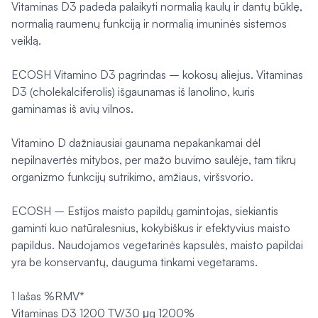
Vitaminas D3 padeda palaikyti normalią kaulų ir dantų būklę,
normalią raumenų funkciją ir normalią imuninės sistemos
veiklą.
ECOSH Vitamino D3 pagrindas – kokosų aliejus. Vitaminas
D3 (cholekalciferolis) išgaunamas iš lanolino, kuris
gaminamas iš avių vilnos.
Vitamino D dažniausiai gaunama nepakankamai dėl
nepilnavertės mitybos, per mažo buvimo saulėje, tam tikrų
organizmo funkcijų sutrikimo, amžiaus, viršsvorio.
ECOSH – Estijos maisto papildų gamintojas, siekiantis
gaminti kuo natūralesnius, kokybiškus ir efektyvius maisto
papildus. Naudojamos vegetarinės kapsulės, maisto papildai
yra be konservantų, dauguma tinkami vegetarams.
1 lašas %RMV*
Vitaminas D3 1200 TV/30 μg 1200%