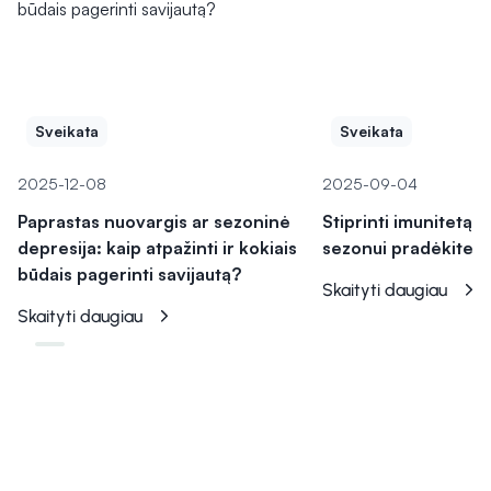
Sveikata
Sveikata
2025-12-08
2025-09-04
Paprastas nuovargis ar sezoninė
Stiprinti imunitetą š
depresija: kaip atpažinti ir kokiais
sezonui pradėkite j
būdais pagerinti savijautą?
Skaityti daugiau
Skaityti daugiau