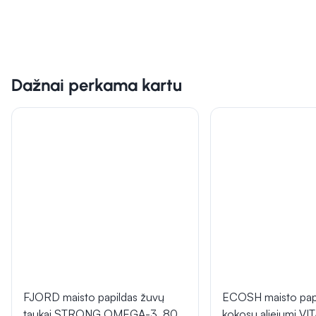
Dažnai perkama kartu
FJORD maisto papildas žuvų
ECOSH maisto papi
taukai STRONG OMEGA-3, 80
kokosų aliejumi V