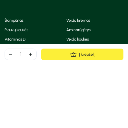
Šampūnas
Veido kremas
Plaukų kaukės
Aminorūgštys
Vitaminas D
Veido kaukės
Korėjietiška kosmetika
Eteriniai aliejai
remove
add
Į krepšelį
Dezodorantas
BB ir CC kremas
Visos teisės saugomos
Privatumo taisyklės
Slapukų politika
© Camelia 2026