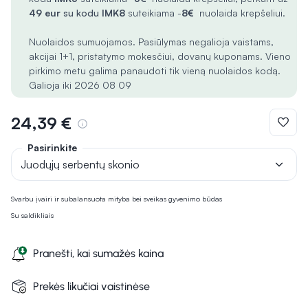
49 eur
su kodu
IMK8
suteikiama -
8€
nuolaida krepšeliui.
Nuolaidos sumuojamos. Pasiūlymas negalioja vaistams,
akcijai 1+1, pristatymo mokesčiui, dovanų kuponams. Vieno
pirkimo metu galima panaudoti tik vieną nuolaidos kodą.
Galioja iki 2026 08 09
24,39 €
Pasirinkite
Juodųjų serbentų skonio
Svarbu įvairi ir subalansuota mityba bei sveikas gyvenimo būdas
Su saldikliais
Pranešti, kai sumažės kaina
Prekės likučiai vaistinėse