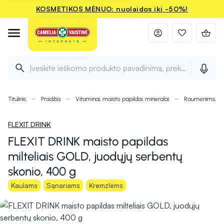
KOSMETIKOS MĖNUO: nuolaidos iki -50%!
Įveskite ieškomo produkto pavadinimą, prekės ženklą ir 
Titulinis
Pradžia
Vitaminai, maisto papildai, mineralai
Raumenims, ka
FLEXIT DRINK
FLEXIT DRINK maisto papildas
milteliais GOLD, juodųjų serbentų
skonio, 400 g
Kaulams
Sąnariams
Kremzlėms