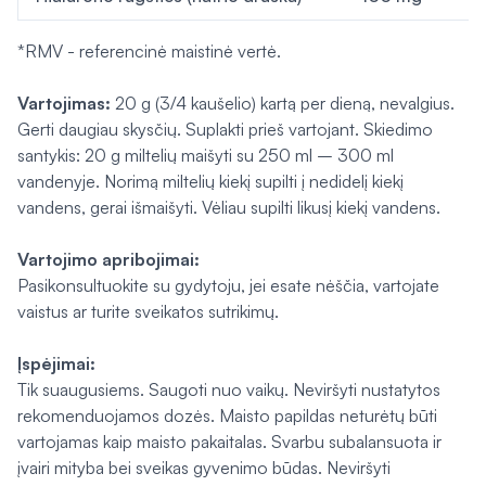
*RMV - referencinė maistinė vertė.
Vartojimas:
20 g (3/4 kaušelio) kartą per dieną, nevalgius.
Gerti daugiau skysčių. Suplakti prieš vartojant. Skiedimo
santykis: 20 g miltelių maišyti su 250 ml – 300 ml
vandenyje. Norimą miltelių kiekį supilti į nedidelį kiekį
vandens, gerai išmaišyti. Vėliau supilti likusį kiekį vandens.
Vartojimo apribojimai:
Pasikonsultuokite su gydytoju, jei esate nėščia, vartojate
vaistus ar turite sveikatos sutrikimų.
Įspėjimai:
Tik suaugusiems. Saugoti nuo vaikų. Neviršyti nustatytos
rekomenduojamos dozės. Maisto papildas neturėtų būti
vartojamas kaip maisto pakaitalas. Svarbu subalansuota ir
įvairi mityba bei sveikas gyvenimo būdas. Neviršyti