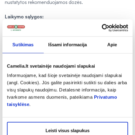
nustatytos rekomenduojamos dozės.
Laikymo sąlygos:
Laikyti vaikams nepasiekiamoje vietoje. Saugoti nuo
tiesioginių saulės spindulių ir drėgmės. Laikyti vėsioje,
sausoje vietoje, ne aukštesnėje kaip 25 °C temperatūroje.
Sutikimas
Išsami informacija
Apie
Atidarius laikyti gerai uždarytą ir laikyti ne aukštesnėje kaip
25 °C temperatūroje bei suvartoti per 2 mėnesius.
Camelia.lt svetainėje naudojami slapukai
Gamintojas:
Informuojame, kad šioje svetainėje naudojami slapukai
NUTREND D. S.,
a. s. Chválkovice 604, 779 00
(angl. Cookies). Jūs galite pasirinkti sutikti su dalies arba
Olomouc, Čekijos Respublika.
visų slapukų naudojimu. Detalesnė informacija, kaip
tvarkome asmens duomenis, pateikiama
Privatumo
Platintojas:
taisyklėse
.
UAB „Papildų Grupė“, Senasis Ukmergės kel. 4, Užubalių k.,
LT-14302 Vilniaus r. Vilnius, Tel.: +370 5 2442000, el.p.:
info@nutrigroup.eu
Leisti visus slapukus