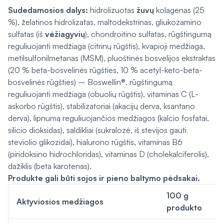
Sudedamosios dalys:
hidrolizuotas
žuvų
kolagenas (25
%), želatinos hidrolizatas, maltodekstrinas, gliukozamino
sulfatas (iš
vėžiagyvių
), chondroitino sulfatas, rūgštingumą
reguliuojanti medžiaga (citrinų rūgštis), kvapioji medžiaga,
metilsulfonilmetanas (MSM), pluoštinės bosvelijos ekstraktas
(20 % beta-bosvelinės rūgšties, 10 % acetyl-keto-beta-
bosvelinės rūgšties) – Boswellin®, rūgštingumą
reguliuojanti medžiaga (obuolių rūgštis), vitaminas C (L-
askorbo rūgštis), stabilizatoriai (akacijų derva, ksantano
derva), lipnumą reguliuojančios medžiagos (kalcio fosfatai,
silicio dioksidas), saldikliai (sukralozė, iš stevijos gauti
steviolio glikozidai), hialurono rūgštis, vitaminas B6
(piridoksino hidrochloridas), vitaminas D (cholekalciferolis),
dažiklis (beta karotenas).
Produkte gali būti
sojos
ir
pieno
baltymo pėdsakai.
100 g
Aktyviosios medžiagos
produkto