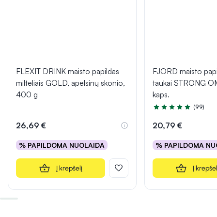
FLEXIT DRINK maisto papildas
FJORD maisto papi
milteliais GOLD, apelsinų skonio,
taukai STRONG O
400 g
kaps.
(99)
Įvertinimas 4.9 iš 5
26,69 €
20,79 €
% PAPILDOMA NUOLAIDA
% PAPILDOMA NU
Į krepšelį
Į krepšel