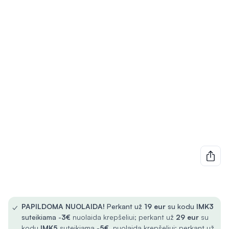
✓
PAPILDOMA NUOLAIDA!
Perkant už
19 eur
su kodu
IMK3
suteikiama -
3€
nuolaida krepšeliui; perkant už
29 eur
su
kodu
IMK5
suteikiama -
5€
nuolaida krepšeliui; perkant už