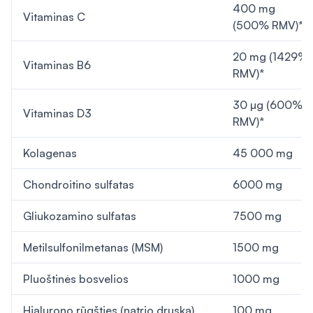
400 mg
Vitaminas C
(500% RMV)*
20 mg (1429%
Vitaminas B6
RMV)*
30 µg (600%
Vitaminas D3
RMV)*
Kolagenas
45 000 mg
Chondroitino sulfatas
6000 mg
Gliukozamino sulfatas
7500 mg
Metilsulfonilmetanas (MSM)
1500 mg
Pluoštinės bosvelios
1000 mg
Hialurono rūgšties (natrio druska)
100 mg