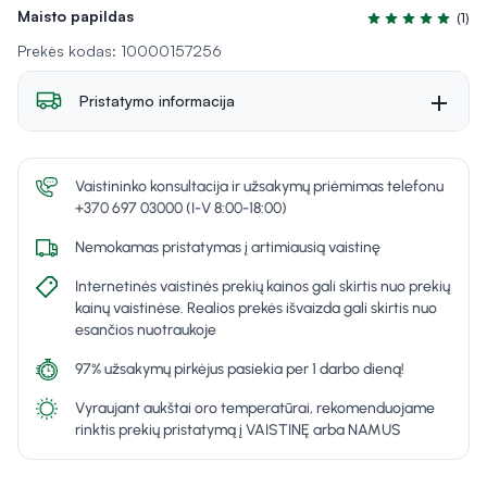
Maisto papildas
(1)
Įvertinimas 5.0 i
Prekės kodas: 10000157256
Pristatymo informacija
Vaistininko konsultacija ir užsakymų priėmimas telefonu
+370 697 03000 (I-V 8:00-18:00)
Nemokamas pristatymas į artimiausią vaistinę
Internetinės vaistinės prekių kainos gali skirtis nuo prekių
kainų vaistinėse. Realios prekės išvaizda gali skirtis nuo
esančios nuotraukoje
97% užsakymų pirkėjus pasiekia per 1 darbo dieną!
Vyraujant aukštai oro temperatūrai, rekomenduojame
rinktis prekių pristatymą į VAISTINĘ arba NAMUS