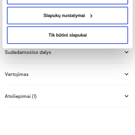
Pranešti apie klaidą prekės aprašyme
Slapukų nustatymai
expand_more
Charakteristika
Tik būtini slapukai
expand_more
Sudedamosios dalys
expand_more
Vartojimas
expand_more
Atsiliepimai (1)