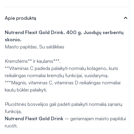
expand_more
Apie produktą
Nutrend Flexit Gold Drink. 400 g. Juodųjų serbentų
skonio.
Maisto papildas. Su saldikliais
Kremzlėms** ir kaulams***.
**Vitaminas C padeda palaikyti normalų kolageno, kuris
reikalingas normaliai kremzlių funkcijai, susidarymą.
***Magnis, vitaminas C, vitaminas D reikalingas normaliai
kaulų būklei palaikyti.
Pluoštinės bosvelijos gali padėti palaikyti normalią sąnarių
funkciją.
Nutrend Flexit Gold Drink
– geriamajam maisto papildui
ruošti.