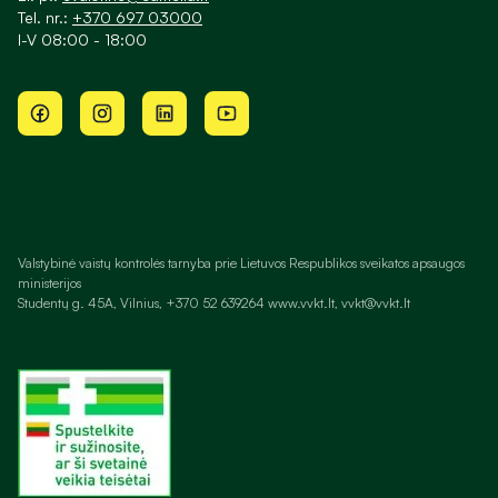
Tel. nr.:
+370 697 03000
I-V 08:00 - 18:00
Valstybinė vaistų kontrolės tarnyba prie Lietuvos Respublikos sveikatos apsaugos
ministerijos
Studentų g. 45A, Vilnius, +370 52 639264 www.vvkt.lt, vvkt@vvkt.lt