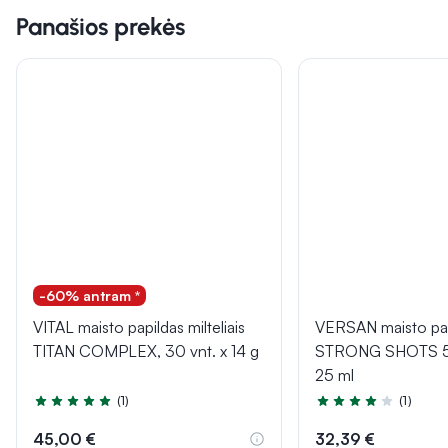
Panašios prekės
-60% antram *
VITAL maisto papildas milteliais
VERSAN maisto pa
TITAN COMPLEX, 30 vnt. x 14 g
STRONG SHOTS 5IN
25 ml
(1)
(1)
Įvertinimas 5.0 iš 5
Įvertinimas 4.0 iš 5
45,00 €
32,39 €