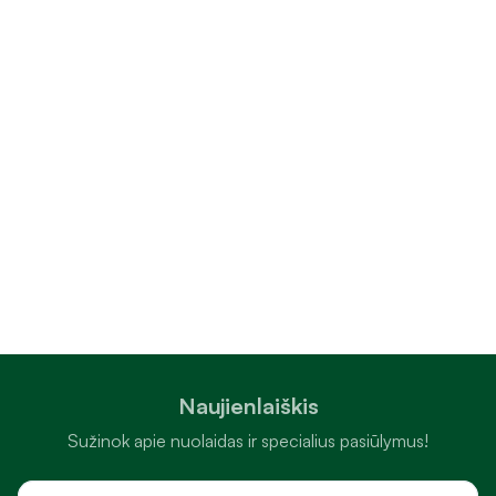
Naujienlaiškis
Sužinok apie nuolaidas ir specialius pasiūlymus!