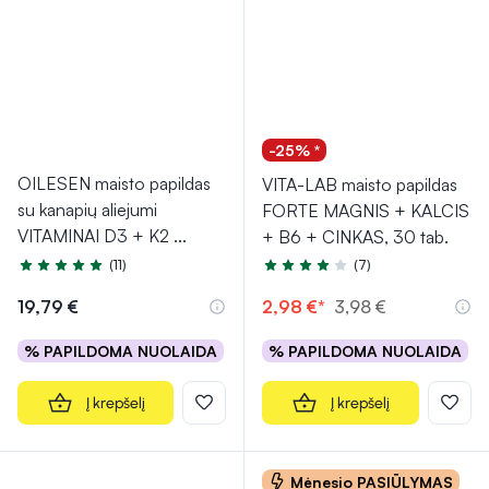
-25% *
OILESEN maisto papildas
VITA-LAB maisto papildas
su kanapių aliejumi
FORTE MAGNIS + KALCIS
VITAMINAI D3 + K2
...
+ B6 + CINKAS, 30 tab.
(11)
(7)
Įvertinimas 5.0 iš 5
Įvertinimas 4.4 iš 5
19,79 €
2,98 €*
3,98 €
% PAPILDOMA NUOLAIDA
% PAPILDOMA NUOLAIDA
Į krepšelį
Į krepšelį
Mėnesio PASIŪLYMAS