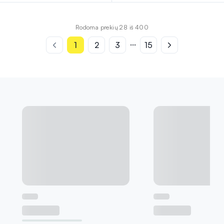
Rodoma prekių 28 iš 400
...
1
2
3
15