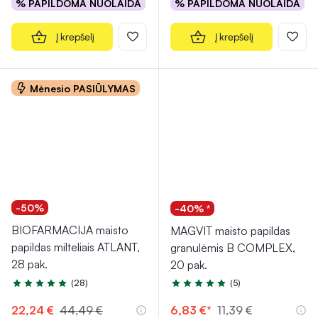
% PAPILDOMA NUOLAIDA
% PAPILDOMA NUOLAIDA
Į krepšelį
Į krepšelį
Mėnesio PASIŪLYMAS
-50%
-40% *
BIOFARMACIJA maisto
MAGVIT maisto papildas
papildas milteliais ATLANT,
granulėmis B COMPLEX,
28 pak.
20 pak.
(28)
(5)
Įvertinimas 4.9 iš 5
Įvertinimas 5.0 iš 5
22,24 €
44,49 €
6,83 €*
11,39 €