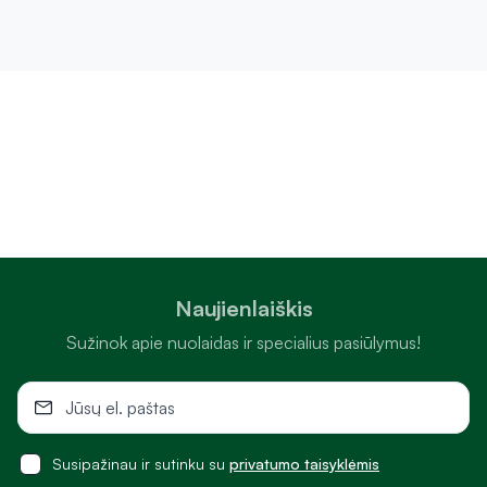
Naujienlaiškis
Sužinok apie nuolaidas ir specialius pasiūlymus!
Susipažinau ir sutinku su
privatumo taisyklėmis