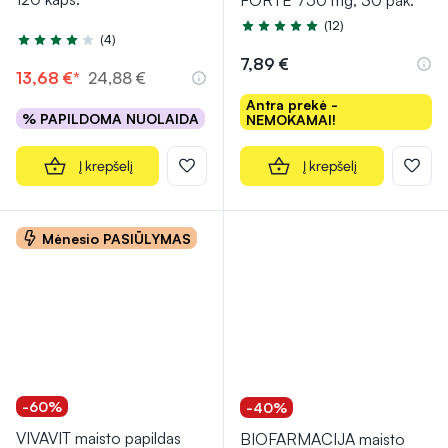
FORTE 750 mg, 30 pak.
(12)
Įvertinimas 5.0 iš 5
(4)
Įvertinimas 4.3 iš 5
7,89 €
13,68 €*
24,88 €
Antra prekė -
% PAPILDOMA NUOLAIDA
NEMOKAMAI!
Į krepšelį
Į krepšelį
Mėnesio PASIŪLYMAS
-60%
-40%
VIVAVIT maisto papildas
BIOFARMACIJA maisto