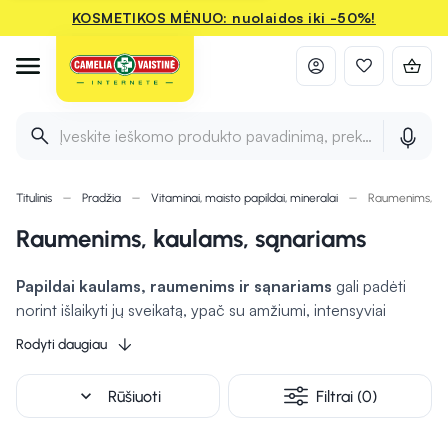
KOSMETIKOS MĖNUO: nuolaidos iki -50%!
Įveskite ieškomo produkto pavadinimą, prekės ženklą ir 
Titulinis
Pradžia
Vitaminai, maisto papildai, mineralai
Raumenims, ka
Raumenims, kaulams, sąnariams
Papildai kaulams, raumenims ir sąnariams
gali padėti
norint išlaikyti jų sveikatą, ypač su amžiumi, intensyviai
sportuojant ar sergant kitomis ligomis. Stiprinti kaulus,
Rodyti daugiau
palaikyti raumenų funkciją ir sąnarių sveikatą gali padėti
kalcis – svarbus mineralas
, reikalingas kaulų stiprumui,
expand_more
Rūšiuoti
Filtrai (0)
raumenų susitraukimams
ir nervų signalų perdavimui.
Taip pat
labai svarbus yra
vitaminas D
, nes gali padėti