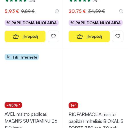
(25)
(4)
Įvertinimas 4.8 iš 5
Įvertinimas 5.0 iš 5
5,93 €
9,89 €
20,75 €
34,59 €
% PAPILDOMA NUOLAIDA
% PAPILDOMA NUOLAIDA
Į krepšelį
Į krepšelį
Tik internete
-45% *
1+1
AVEL maisto papildas
BIOFARMACIJA maisto
MAGNIS SU VITAMINU B6,
papildas milteliais BIOKALIS
120 kaps.