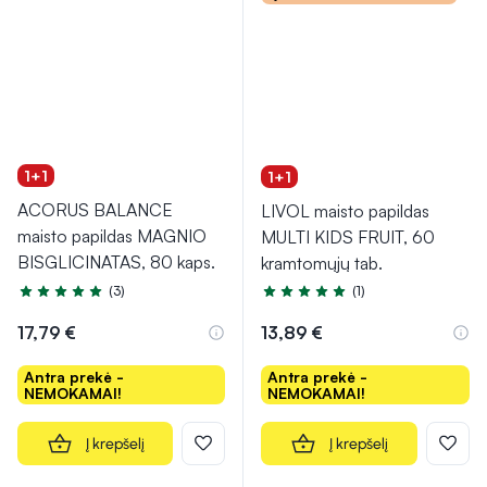
1+1
1+1
ACORUS BALANCE
LIVOL maisto papildas
maisto papildas MAGNIO
MULTI KIDS FRUIT, 60
BISGLICINATAS, 80 kaps.
kramtomųjų tab.
(3)
(1)
Įvertinimas 5.0 iš 5
Įvertinimas 5.0 iš 5
17,79 €
13,89 €
Antra prekė -
Antra prekė -
NEMOKAMAI!
NEMOKAMAI!
Į krepšelį
Į krepšelį