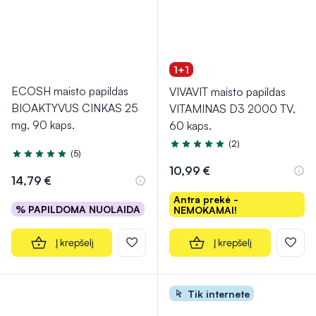
1+1
ECOSH maisto papildas
VIVAVIT maisto papildas
BIOAKTYVUS CINKAS 25
VITAMINAS D3 2000 TV,
mg, 90 kaps.
60 kaps.
(2)
Įvertinimas 5.0 iš 5
(5)
Įvertinimas 5.0 iš 5
10,99 €
14,79 €
Antra prekė -
% PAPILDOMA NUOLAIDA
NEMOKAMAI!
Į krepšelį
Į krepšelį
Tik internete