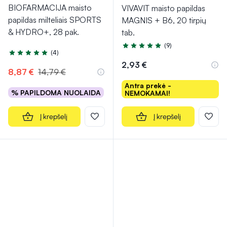
BIOFARMACIJA maisto
VIVAVIT maisto papildas
papildas milteliais SPORTS
MAGNIS + B6, 20 tirpių
& HYDRO+, 28 pak.
tab.
(9)
Įvertinimas 4.9 iš 5
(4)
Įvertinimas 4.8 iš 5
2,93 €
8,87 €
14,79 €
Antra prekė -
% PAPILDOMA NUOLAIDA
NEMOKAMAI!
Į krepšelį
Į krepšelį