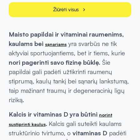
Žiūrėti visus
chevron_right
Maisto papildai ir vitaminai raumenims,
kaulams bei
yra svarbūs ne tik
sąnariams
aktyviai sportuojantiems, bet ir tiems, kurie
nori pagerinti savo fizinę būklę.
Šie
papildai gali padėti užtikrinti raumenų
stiprumą, kaulų tankį bei sąnarių lankstumą,
taip mažinant traumų ir degeneracinių ligų
riziką.
Kalcis ir vitaminas D yra būtini
norint
.
Kalcis gali suteikti kaulams
sustiprinti kaulus
struktūrinio tvirtumo, o
vitaminas D
padėti