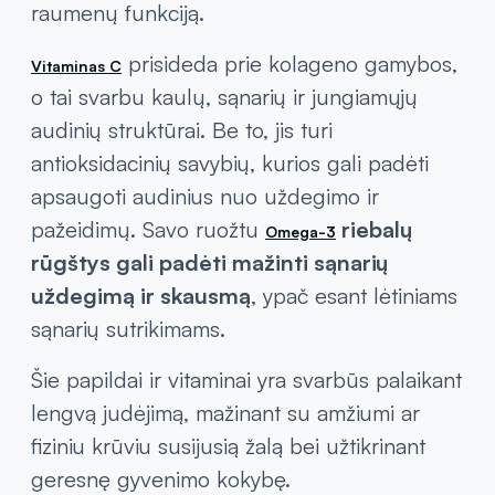
raumenų funkciją.
prisideda prie kolageno gamybos,
Vitaminas C
o tai svarbu kaulų, sąnarių ir jungiamųjų
audinių struktūrai. Be to, jis turi
antioksidacinių savybių, kurios gali padėti
apsaugoti audinius nuo uždegimo ir
pažeidimų. Savo ruožtu
riebalų
Omega-3
rūgštys gali padėti mažinti sąnarių
uždegimą ir skausmą
, ypač esant lėtiniams
sąnarių sutrikimams.
Šie papildai ir vitaminai yra svarbūs palaikant
lengvą judėjimą, mažinant su amžiumi ar
fiziniu krūviu susijusią žalą bei užtikrinant
geresnę gyvenimo kokybę.