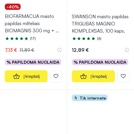
-40%
BIOFARMACIJA maisto
SWANSON maisto papildas
papildas milteliais
TRIGUBAS MAGNIO
BIOMAGNIS 300 mg +
...
KOMPLEKSAS, 100 kaps.
(17)
(6)
Įvertinimas 4.7 iš 5
Įvertinimas 5.0 iš 5
7,13 €
11,89 €
12,89 €
% PAPILDOMA NUOLAIDA
% PAPILDOMA NUOLAIDA
Į krepšelį
Į krepšelį
Tik internete