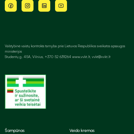
Valstybinė vaistų kontrolės tarnyba prie Lietuvos Respublikos sveikatos apsaugos
ministerijos
Studentų g. 45A, Vilnius, +370 52 639264 www.vvkt.lt, vvkt@vvkt.lt
Šampūnas
Veido kremas