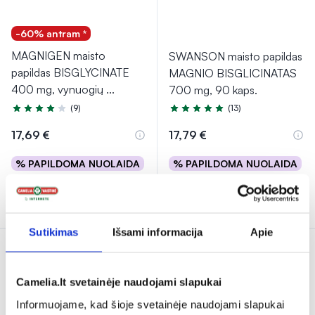
-60% antram *
MAGNIGEN maisto
SWANSON maisto papildas
papildas BISGLYCINATE
MAGNIO BISGLICINATAS
400 mg, vynuogių
...
700 mg, 90 kaps.
(9)
(13)
Įvertinimas 4.4 iš 5
Įvertinimas 4.8 iš 5
17,69 €
17,79 €
% PAPILDOMA NUOLAIDA
% PAPILDOMA NUOLAIDA
Į krepšelį
Į krepšelį
Sutikimas
Išsami informacija
Apie
Tik internete
Camelia.lt svetainėje naudojami slapukai
Informuojame, kad šioje svetainėje naudojami slapukai