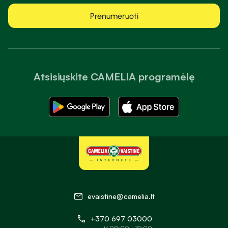
Prenumeruoti
Atsisiųskite CAMELIA programėlę
evaistine@camelia.lt
+370 697 03000