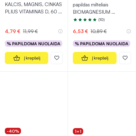
KALCIS, MAGNIS, CINKAS
papildas milteliais
PLIUS VITAMINAS D, 60
...
BIOMAGNESIUM
...
(10)
Įvertinimas 5.0 iš 5
4,79 €
11,99 €
6,53 €
10,89 €
% PAPILDOMA NUOLAIDA
% PAPILDOMA NUOLAIDA
Į krepšelį
Į krepšelį
-40%
1+1