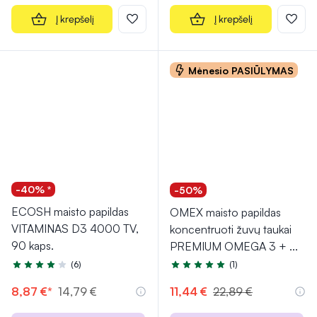
Į krepšelį
Į krepšelį
Mėnesio PASIŪLYMAS
-40% *
-50%
ECOSH maisto papildas
OMEX maisto papildas
VITAMINAS D3 4000 TV,
koncentruoti žuvų taukai
90 kaps.
PREMIUM OMEGA 3 +
...
(6)
(1)
Įvertinimas 4.3 iš 5
Įvertinimas 5.0 iš 5
8,87 €*
14,79 €
11,44 €
22,89 €