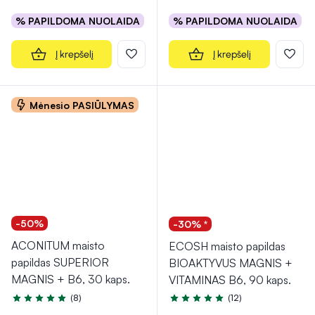
% PAPILDOMA NUOLAIDA
% PAPILDOMA NUOLAIDA
Į krepšelį
Į krepšelį
Mėnesio PASIŪLYMAS
-50%
-30% *
ACONITUM maisto
ECOSH maisto papildas
papildas SUPERIOR
BIOAKTYVUS MAGNIS +
MAGNIS + B6, 30 kaps.
VITAMINAS B6, 90 kaps.
(8)
(12)
Įvertinimas 5.0 iš 5
Įvertinimas 5.0 iš 5