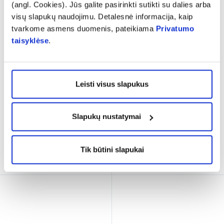
(angl. Cookies). Jūs galite pasirinkti sutikti su dalies arba
visų slapukų naudojimu. Detalesnė informacija, kaip
tvarkome asmens duomenis, pateikiama
Privatumo
-25%
-35%
taisyklėse
.
ICONFIT maisto papildas
VITIRON purškiamas maisto
CINKAS 25 mg, 90 kaps.
papildas D3 OLIVE SUN
4000 TV, 10 ml
Leisti visus slapukus
(2)
(3)
Įvertinimas 5.0 iš 5
Įvertinimas 5.0 iš 5
6,36 €
8,48 €
9,02 €
13,89 €
Slapukų nustatymai
% PAPILDOMA NUOLAIDA
% PAPILDOMA NUOLAIDA
Tik būtini slapukai
Į krepšelį
Į krepšelį