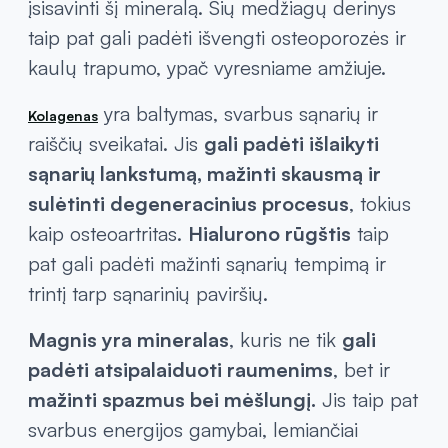
įsisavinti šį mineralą. Šių medžiagų derinys
taip pat gali padėti išvengti osteoporozės ir
kaulų trapumo, ypač vyresniame amžiuje.
yra baltymas, svarbus sąnarių ir
Kolagenas
raiščių sveikatai. Jis
gali padėti išlaikyti
sąnarių lankstumą, mažinti skausmą ir
sulėtinti degeneracinius procesus
, tokius
kaip osteoartritas.
Hialurono rūgštis
taip
pat gali padėti mažinti sąnarių tempimą ir
trintį tarp sąnarinių paviršių.
Magnis yra mineralas
, kuris ne tik
gali
padėti atsipalaiduoti raumenims
, bet ir
mažinti spazmus bei mėšlungį.
Jis taip pat
svarbus energijos gamybai, lemiančiai